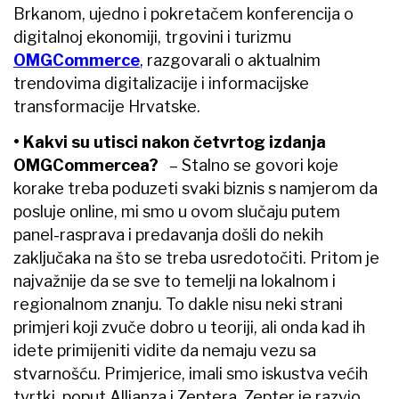
Brkanom, ujedno i pokretačem konferencija o
digitalnoj ekonomiji, trgovini i turizmu
OMGCommerce
, razgovarali o aktualnim
trendovima digitalizacije i informacijske
transformacije Hrvatske.
• Kakvi su utisci nakon četvrtog izdanja
OMGCommercea?
– Stalno se govori koje
korake treba poduzeti svaki biznis s namjerom da
posluje online, mi smo u ovom slučaju putem
panel-rasprava i predavanja došli do nekih
zaključaka na što se treba usredotočiti. Pritom je
najvažnije da se sve to temelji na lokalnom i
regionalnom znanju. To dakle nisu neki strani
primjeri koji zvuče dobro u teoriji, ali onda kad ih
idete primijeniti vidite da nemaju vezu sa
stvarnošću. Primjerice, imali smo iskustva većih
tvrtki, poput Allianza i Zeptera. Zepter je razvio