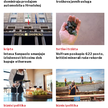
dominiraju prodajom
troškova javnih usluga
automobila u Hrvatskoj
kripto
tvrtke i tržišta
Intesa Sanpaolo smanjuje
Volfram poskupio 622 posto,
izloženost bitcoinu dok
kritični minerali ruše rekorde
kupuje ethereum
biznis i politika
biznis i politika