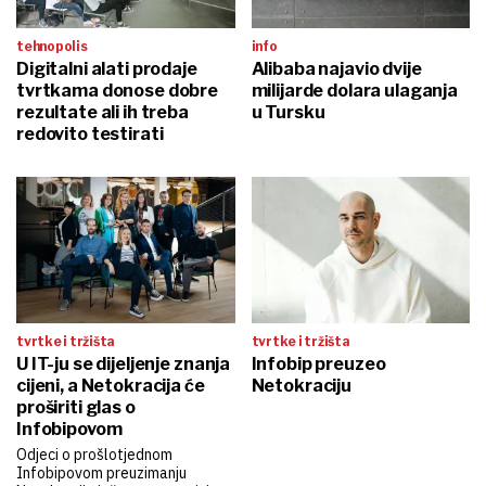
tehnopolis
info
Digitalni alati prodaje
Alibaba najavio dvije
tvrtkama donose dobre
milijarde dolara ulaganja
rezultate ali ih treba
u Tursku
redovito testirati
tvrtke i tržišta
tvrtke i tržišta
U IT-ju se dijeljenje znanja
Infobip preuzeo
cijeni, a Netokracija će
Netokraciju
proširiti glas o
Infobipovom
Odjeci o prošlotjednom
Infobipovom preuzimanju