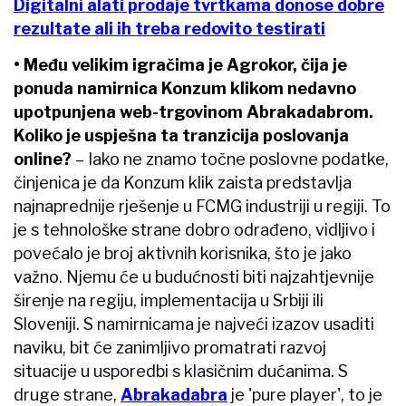
Digitalni alati prodaje tvrtkama donose dobre
rezultate ali ih treba redovito testirati
• Među velikim igračima je Agrokor, čija je
ponuda namirnica Konzum klikom nedavno
upotpunjena web-trgovinom Abrakadabrom.
Koliko je uspješna ta tranzicija poslovanja
online?
– Iako ne znamo točne poslovne podatke,
činjenica je da Konzum klik zaista predstavlja
najnaprednije rješenje u FCMG industriji u regiji. To
je s tehnološke strane dobro odrađeno, vidljivo i
povećalo je broj aktivnih korisnika, što je jako
važno. Njemu će u budućnosti biti najzahtjevnije
širenje na regiju, implementacija u Srbiji ili
Sloveniji. S namirnicama je najveći izazov usaditi
naviku, bit će zanimljivo promatrati razvoj
situacije u usporedbi s klasičnim dućanima. S
druge strane,
Abrakadabra
je 'pure player', to je