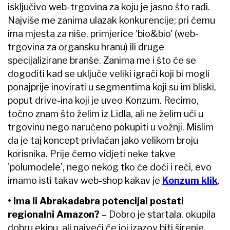
isključivo web-trgovina za koju je jasno što radi.
Najviše me zanima ulazak konkurencije; pri čemu
ima mjesta za niše, primjerice 'bio&bio' (web-
trgovina za organsku hranu) ili druge
specijalizirane branše. Zanima me i što će se
dogoditi kad se uključe veliki igrači koji bi mogli
ponajprije inovirati u segmentima koji su im bliski,
poput drive-ina koji je uveo Konzum. Recimo,
točno znam što želim iz Lidla, ali ne želim ući u
trgovinu nego naručeno pokupiti u vožnji. Mislim
da je taj koncept privlačan jako velikom broju
korisnika. Prije ćemo vidjeti neke takve
'polumodele', nego nekog tko će doći i reći, evo
imamo isti takav web-shop kakav je
Konzum klik
.
• Ima li Abrakadabra potencijal postati
regionalni Amazon?
– Dobro je startala, okupila
dobru ekipu, ali najveći će joj izazov biti širenje