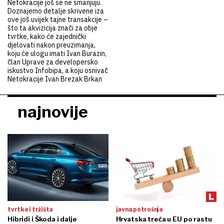
Netokracije još se ne smanjuju.
Doznajemo detalje skrivene iza
ove još uvijek tajne transakcije –
što ta akvizicija znači za obje
tvrtke, kako će zajednički
djelovati nakon preuzimanja,
koju će ulogu imati Ivan Burazin,
član Uprave za developersko
iskustvo Infobipa, a koju osnivač
Netokracije Ivan Brezak Brkan
najnovije
tvrtke i tržišta
javna potrošnja
Hibridi i Škoda i dalje
Hrvatska treća u EU po rastu