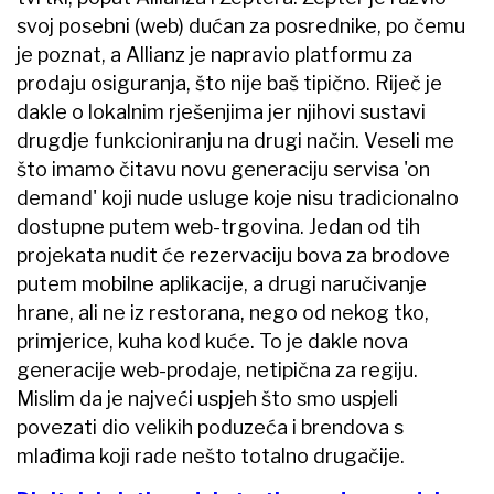
svoj posebni (web) dućan za posrednike, po čemu
je poznat, a Allianz je napravio platformu za
prodaju osiguranja, što nije baš tipično. Riječ je
dakle o lokalnim rješenjima jer njihovi sustavi
drugdje funkcioniranju na drugi način. Veseli me
što imamo čitavu novu generaciju servisa 'on
demand' koji nude usluge koje nisu tradicionalno
dostupne putem web-trgovina. Jedan od tih
projekata nudit će rezervaciju bova za brodove
putem mobilne aplikacije, a drugi naručivanje
hrane, ali ne iz restorana, nego od nekog tko,
primjerice, kuha kod kuće. To je dakle nova
generacije web-prodaje, netipična za regiju.
Mislim da je najveći uspjeh što smo uspjeli
povezati dio velikih poduzeća i brendova s
mlađima koji rade nešto totalno drugačije.