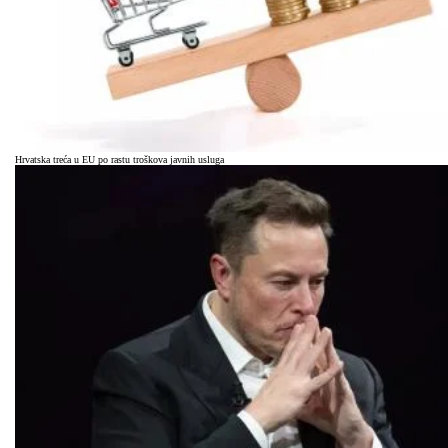
Hrvatska treća u EU po rastu troškova javnih usluga