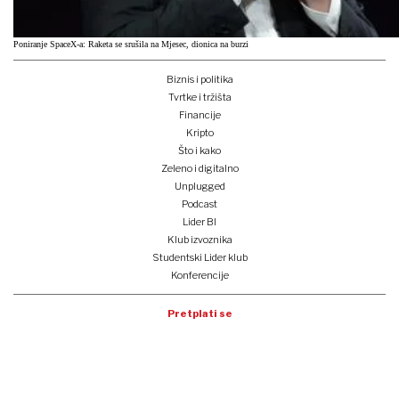
Poniranje SpaceX-a: Raketa se srušila na Mjesec, dionica na burzi
Biznis i politika
Tvrtke i tržišta
Financije
Kripto
Što i kako
Zeleno i digitalno
Unplugged
Podcast
Lider BI
Klub izvoznika
Studentski Lider klub
Konferencije
Pretplati se
Prijava na newsletter
e-lider
o nama
impressum