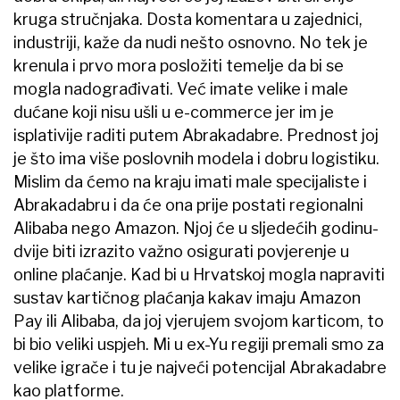
kruga stručnjaka. Dosta komentara u zajednici,
industriji, kaže da nudi nešto osnovno. No tek je
krenula i prvo mora posložiti temelje da bi se
mogla nadograđivati. Već imate velike i male
dućane koji nisu ušli u e-commerce jer im je
isplativije raditi putem Abrakadabre. Prednost joj
je što ima više poslovnih modela i dobru logistiku.
Mislim da ćemo na kraju imati male specijaliste i
Abrakadabru i da će ona prije postati regionalni
Alibaba nego Amazon. Njoj će u sljedećih godinu-
dvije biti izrazito važno osigurati povjerenje u
online plaćanje. Kad bi u Hrvatskoj mogla napraviti
sustav kartičnog plaćanja kakav imaju Amazon
Pay ili Alibaba, da joj vjerujem svojom karticom, to
bi bio veliki uspjeh. Mi u ex-Yu regiji premali smo za
velike igrače i tu je najveći potencijal Abrakadabre
kao platforme.