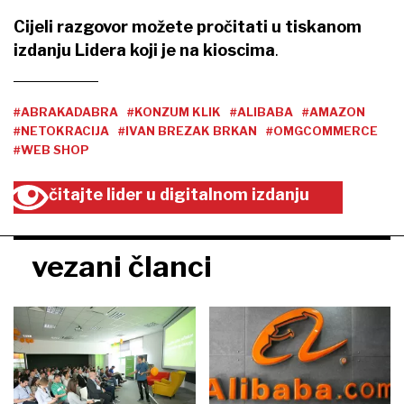
Cijeli razgovor možete pročitati u tiskanom
izdanju Lidera koji je na kioscima
.
#ABRAKADABRA
#KONZUM KLIK
#ALIBABA
#AMAZON
#NETOKRACIJA
#IVAN BREZAK BRKAN
#OMGCOMMERCE
#WEB SHOP
čitajte lider u digitalnom izdanju
vezani članci