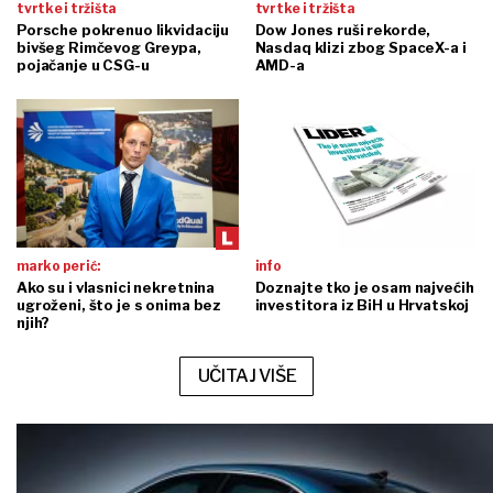
tvrtke i tržišta
tvrtke i tržišta
Porsche pokrenuo likvidaciju
Dow Jones ruši rekorde,
bivšeg Rimčevog Greypa,
Nasdaq klizi zbog SpaceX-a i
pojačanje u CSG-u
AMD-a
marko perić:
info
Ako su i vlasnici nekretnina
Doznajte tko je osam najvećih
ugroženi, što je s onima bez
investitora iz BiH u Hrvatskoj
njih?
UČITAJ VIŠE