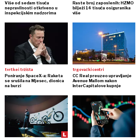
Više od sedam tisuća
Raste broj zaposlenih: HZMO
nepravilnosti otkriveno u
bilježi 14 tisuća osiguranika
inspekcijskim nadzorima
više
tvrtke i tržišta
trgovački centri
Poniranje SpaceX-a: Raketa
CC Real preuzeo upravljanje
se srušila na Mjesec, dionica
Avenue Mallom nakon
na burzi
InterCapitalove kupnje