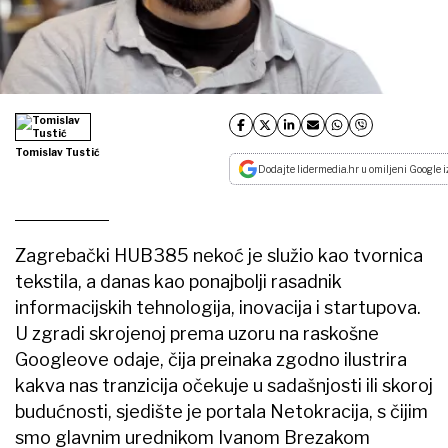
Tomislav Tustić
Dodajte lidermedia.hr u omiljeni Google i
Zagrebački HUB385 nekoć je služio kao tvornica
tekstila, a danas kao ponajbolji rasadnik
informacijskih tehnologija, inovacija i startupova.
U zgradi skrojenoj prema uzoru na raskošne
Googleove odaje, čija preinaka zgodno ilustrira
kakva nas tranzicija očekuje u sadašnjosti ili skoroj
budućnosti, sjedište je portala Netokracija, s čijim
smo glavnim urednikom Ivanom Brezakom