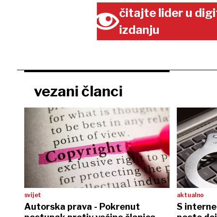
čitajte lider u di
izdanju
vezani članci
svijet
aktualno
Autorska prava - Pokrenut
S interne