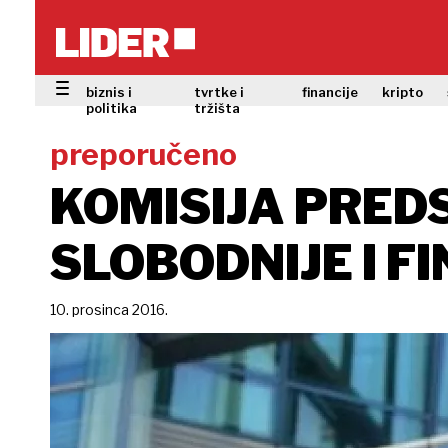
biznis i
tvrtke i
financije
kripto
politika
tržišta
preporučeno
KOMISIJA PREDS
SLOBODNIJE I F
10. prosinca 2016.