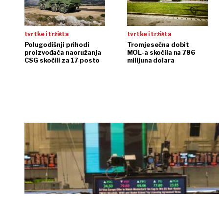
tvrtke i tržišta
tvrtke i tržišta
Polugodišnji prihodi
Tromjesečna dobit
proizvođača naoružanja
MOL-a skočila na 786
CSG skočili za 17 posto
milijuna dolara