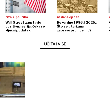
biznis i politika
na današnji dan
š
Wall Street zaustavio
Rekordne 1986. i 2025.:
pozitivnu seriju, čeka se
Što se u turizmu
ključni podatak
zapravo promijenilo?
UČITAJ VIŠE