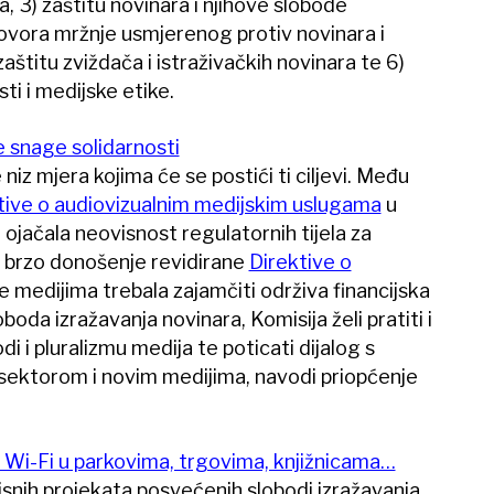
, 3) zaštitu novinara i njihove slobode
govora mržnje usmjerenog protiv novinara i
aštitu zviždača i istraživačkih novinara te 6)
i i medijske etike.
 snage solidarnosti
 niz mjera kojima će se postići ti ciljevi. Među
tive o audiovizualnim medijskim uslugama
u
 ojačala neovisnost regulatornih tijela za
i brzo donošenje revidirane
Direktive o
se medijima trebala zajamčiti održiva financijska
oboda izražavanja novinara, Komisija želi pratiti i
di i pluralizmu medija te poticati dijalog s
 sektorom i novim medijima, navodi priopćenje
 Wi-Fi u parkovima, trgovima, knjižnicama…
isnih projekata posvećenih slobodi izražavanja