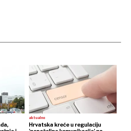
aktualno
ada,
Hrvatska kreće u regulaciju