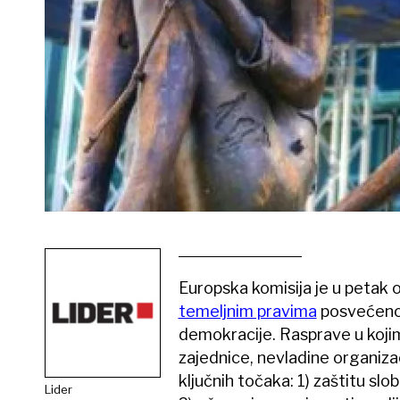
Europska komisija je u petak o
temeljnim pravima
posvećenog 
demokracije. Rasprave u kojim
zajednice, nevladine organizac
ključnih točaka: 1) zaštitu slo
Lider