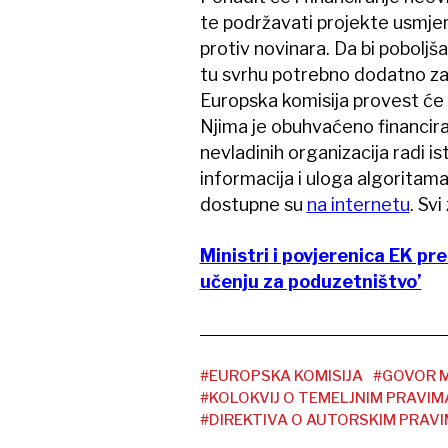
te podržavati projekte usmje
protiv novinara. Da bi poboljšal
tu svrhu potrebno dodatno za
Europska komisija provest će 
Njima je obuhvaćeno financiran
nevladinih organizacija radi ist
informacija i uloga algoritam
dostupne su
na internetu
. Sv
Ministri i povjerenica EK pr
učenju za poduzetništvo’
#EUROPSKA KOMISIJA
#GOVOR 
#KOLOKVIJ O TEMELJNIM PRAVIM
#DIREKTIVA O AUTORSKIM PRAV