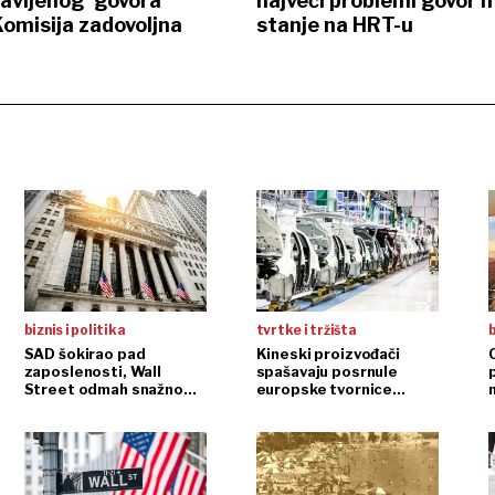
avljenog 'govora
najveći problemi govor m
Komisija zadovoljna
stanje na HRT-u
biznis i politika
tvrtke i tržišta
b
SAD šokirao pad
Kineski proizvođači
zaposlenosti, Wall
spašavaju posrnule
Street odmah snažno
europske tvornice
n
reagirao
automobila