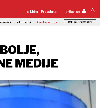
e-Lider
Pretplata
prijavi se
prikaži kronološki
zvoznici
studenti
konferencije
BOLJE,
NE MEDIJE