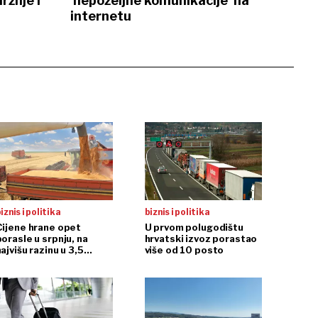
ržnje i
'nepoželjne komunikacije' na
internetu
iznis i politika
biznis i politika
Cijene hrane opet
U prvom polugodištu
porasle u srpnju, na
hrvatski izvoz porastao
ajvišu razinu u 3,5
više od 10 posto
godine