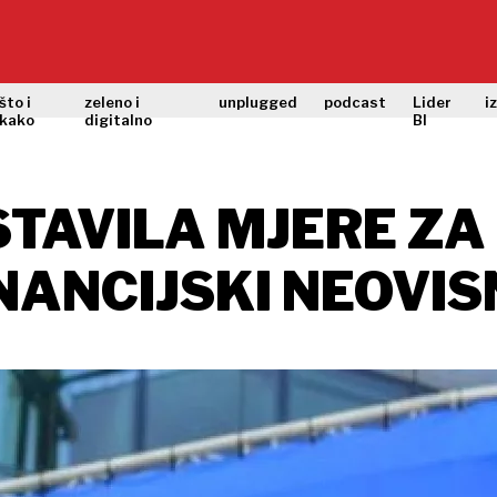
što i
zeleno i
unplugged
podcast
Lider
i
kako
digitalno
BI
TAVILA MJERE ZA 
INANCIJSKI NEOVIS