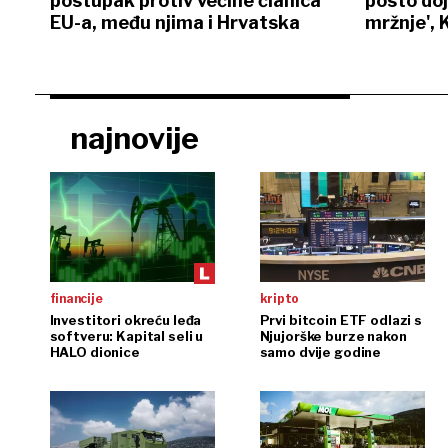
postupak protiv većine članica
posto doj
EU-a, među njima i Hrvatska
mržnje', 
najnovije
financije
kripto
Investitori okreću leđa
Prvi bitcoin ETF odlazi s
softveru: Kapital seli u
Njujorške burze nakon
HALO dionice
samo dvije godine