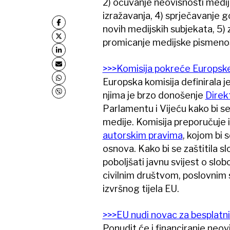
2) očuvanje neovisnosti medija
izražavanja, 4) sprječavanje 
novih medijskih subjekata, 5) z
promicanje medijske pismenost
>>>Komisija pokreće Europske
Europska komisija definirala je
njima je brzo donošenje
Direk
Parlamentu i Vijeću kako bi se
medije. Komisija preporučuje 
autorskim pravima
, kojom bi 
osnova. Kako bi se zaštitila sl
poboljšati javnu svijest o slobo
civilnim društvom, poslovnim
izvršnog tijela EU.
>>>EU nudi novac za besplatni
Ponudit će i financiranje neov