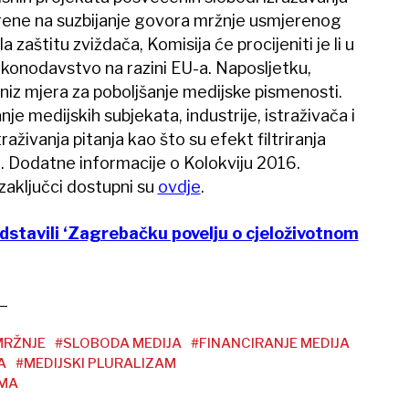
rene na suzbijanje govora mržnje usmjerenog
a zaštitu zviždača, Komisija će procijeniti je li u
konodavstvo na razini EU-a. Naposljetku,
niz mjera za poboljšanje medijske pismenosti.
je medijskih subjekata, industrije, istraživača i
raživanja pitanja kao što su efekt filtriranja
a. Dodatne informacije o Kolokviju 2016.
i zaključci dostupni su
ovdje
.
edstavili ‘Zagrebačku povelju o cjeloživotnom
MRŽNJE
#SLOBODA MEDIJA
#FINANCIRANJE MEDIJA
A
#MEDIJSKI PLURALIZAM
IMA