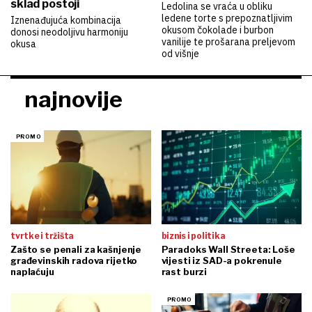
sklad postoji
Ledolina se vraća u obliku
ledene torte s prepoznatljivim
Iznenađujuća kombinacija
okusom čokolade i burbon
donosi neodoljivu harmoniju
vanilije te prošarana preljevom
okusa
od višnje
najnovije
tvrtke i tržišta
biznis i politika
Zašto se penali za kašnjenje
Paradoks Wall Streeta: Loše
građevinskih radova rijetko
vijesti iz SAD-a pokrenule
naplaćuju
rast burzi