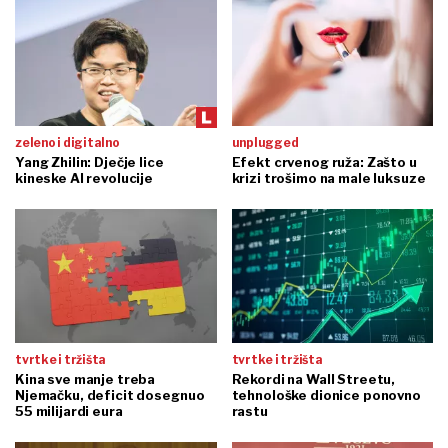
zeleno i digitalno
unplugged
Yang Zhilin: Dječje lice
Efekt crvenog ruža: Zašto u
kineske AI revolucije
krizi trošimo na male luksuze
tvrtke i tržišta
tvrtke i tržišta
Kina sve manje treba
Rekordi na Wall Streetu,
Njemačku, deficit dosegnuo
tehnološke dionice ponovno
55 milijardi eura
rastu