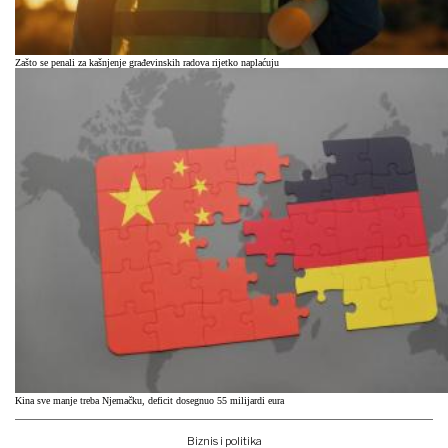
Zašto se penali za kašnjenje građevinskih radova rijetko naplaćuju
Kina sve manje treba Njemačku, deficit dosegnuo 55 milijardi eura
Biznis i politika