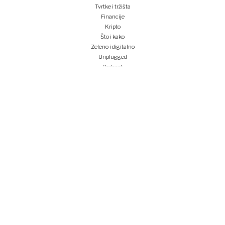
Tvrtke i tržišta
Financije
Kripto
Što i kako
Zeleno i digitalno
Unplugged
Podcast
Lider BI
Klub izvoznika
Studentski Lider klub
Konferencije
Pretplati se
Prijava na newsletter
e-lider
o nama
impressum
oglašavanje
opći uvjeti korištenja
politika privatnosti i kolačića
tocno.hr