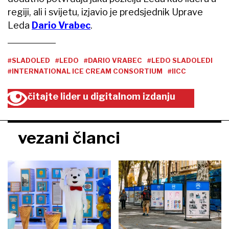
regiji, ali i svijetu, izjavio je predsjednik Uprave
Leda
Dario Vrabec
.
#SLADOLED
#LEDO
#DARIO VRABEC
#LEDO SLADOLEDI
#INTERNATIONAL ICE CREAM CONSORTIUM
#IICC
čitajte lider u digitalnom izdanju
vezani članci