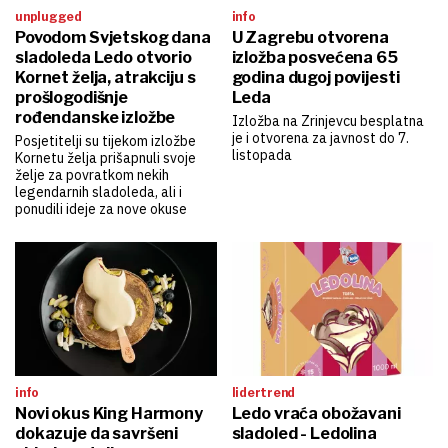
unplugged
info
Povodom Svjetskog dana
U Zagrebu otvorena
sladoleda Ledo otvorio
izložba posvećena 65
Kornet želja, atrakciju s
godina dugoj povijesti
prošlogodišnje
Leda
rođendanske izložbe
Izložba na Zrinjevcu besplatna
je i otvorena za javnost do 7.
Posjetitelji su tijekom izložbe
listopada
Kornetu želja prišapnuli svoje
želje za povratkom nekih
legendarnih sladoleda, ali i
ponudili ideje za nove okuse
info
lidertrend
Novi okus King Harmony
Ledo vraća obožavani
dokazuje da savršeni
sladoled - Ledolina