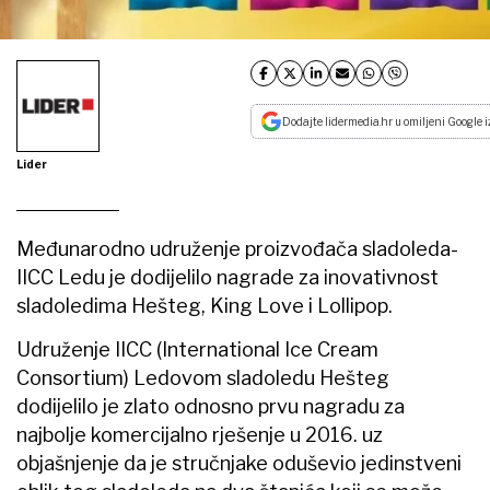
Dodajte lidermedia.hr u omiljeni Google i
Lider
Međunarodno udruženje proizvođača sladoleda-
IICC Ledu je dodijelilo nagrade za inovativnost
sladoledima Hešteg, King Love i Lollipop.
Udruženje IICC (International Ice Cream
Consortium) Ledovom sladoledu Hešteg
dodijelilo je zlato odnosno prvu nagradu za
najbolje komercijalno rješenje u 2016. uz
objašnjenje da je stručnjake oduševio jedinstveni