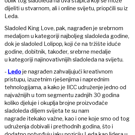
oblik tog sladoleda na dva štapića koji se može
dijeliti u stvarnom, ali i online svijetu, priopćili su iz
Leda.
Sladoled King Love, pak, nagrađen je srebrnom
medaljom u kategoriji najboljeg sladoleda godine,
dok je sladoled Lolipop, koji će na tržište iduće
godine, dobitnik, također, srebrne medalje
u kategoriji najinovativnijih sladoleda na svijetu.
-
Ledo
je nagrađen zahvaljujući kreativnom
pristupu, izuzetnim rješenjima i naprednim
tehnologijama, a kako je IICC udruženje jedno od
najvažnijih u tom segmentu zadnjih 30 godina
koliko djeluje i okuplja brojne proizvođače
sladoleda diljem svijeta te su nam
nagrade itekako važne, kao i one koje smo od tog
udruženja dobivali i prethodnih godina, što i
dodatno potvrđuju jaku poziciju Leda kao lidera u