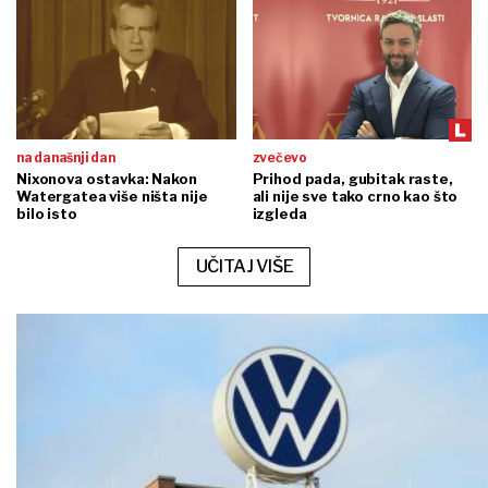
na današnji dan
zvečevo
Nixonova ostavka: Nakon
Prihod pada, gubitak raste,
Watergatea više ništa nije
ali nije sve tako crno kao što
bilo isto
izgleda
UČITAJ VIŠE