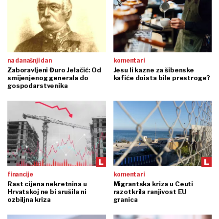
na današnji dan
komentari
Zaboravljeni Đuro Jelačić: Od
Jesu li kazne za šibenske
smijenjenog generala do
kafiće doista bile prestroge?
gospodarstvenika
financije
komentari
Rast cijena nekretnina u
Migrantska kriza u Ceuti
Hrvatskoj ne bi srušila ni
razotkrila ranjivost EU
ozbiljna kriza
granica