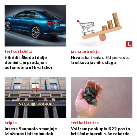
tvrtke i tržišta
javna potrošnja
Hibridi i Škoda i dalje
Hrvatska treća u EU po rastu
dominiraju prodajom
troškova javnih usluga
automobila u Hrvatskoj
kripto
tvrtke i tržišta
Intesa Sanpaolo smanjuje
Volfram poskupio 622 posto,
izloženost bitcoinu dok
kritični minerali ruše rekorde