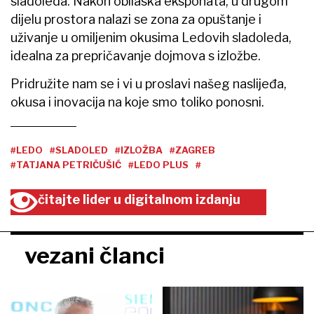
sladoleda. Nakon obilaska eksponata, u drugom
dijelu prostora nalazi se zona za opuštanje i
uživanje u omiljenim okusima Ledovih sladoleda,
idealna za prepričavanje dojmova s izložbe.
Pridružite nam se i vi u proslavi našeg naslijeđa,
okusa i inovacija na koje smo toliko ponosni.
#LEDO
#SLADOLED
#IZLOŽBA
#ZAGREB
#TATJANA PETRIČUŠIĆ
#LEDO PLUS
#
čitajte lider u digitalnom izdanju
vezani članci