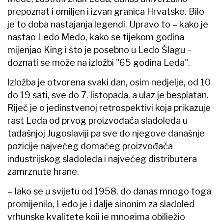
prepoznat i omiljen i izvan granica Hrvatske. Bilo
je to doba nastajanja legendi. Upravo to – kako je
nastao Ledo Medo, kako se tijekom godina
mijenjao King i što je posebno u Ledo Šlagu –
doznati se može na izložbi "65 godina Leda".
Izložba je otvorena svaki dan, osim nedjelje, od 10
do 19 sati, sve do 7. listopada, a ulaz je besplatan.
Riječ je o jedinstvenoj retrospektivi koja prikazuje
rast Leda od prvog proizvođača sladoleda u
tadašnjoj Jugoslaviji pa sve do njegove današnje
pozicije najvećeg domaćeg proizvođača
industrijskog sladoleda i najvećeg distributera
zamrznute hrane.
– Iako se u svijetu od 1958. do danas mnogo toga
promijenilo, Ledo je i dalje sinonim za sladoled
vrhunske kvalitete koji je mnogima obilježio