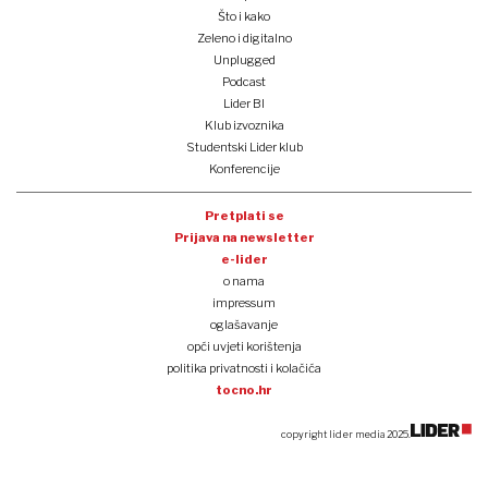
Što i kako
Zeleno i digitalno
Unplugged
Podcast
Lider BI
Klub izvoznika
Studentski Lider klub
Konferencije
Pretplati se
Prijava na newsletter
e-lider
o nama
impressum
oglašavanje
opći uvjeti korištenja
politika privatnosti i kolačića
tocno.hr
copyright lider media 2025.