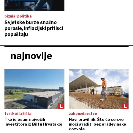
biznis i politika
Svjetske burze snažno
porasle, inflacijski pritisci
popuštaju
najnovije
tvrtke i tržišta
zakonodavstvo
Tko je osam najvećih
Novi pravilnik: Što će se sve
investitora iz BiH u Hrvatskoj
moći graditi bez građevinske
dozvole