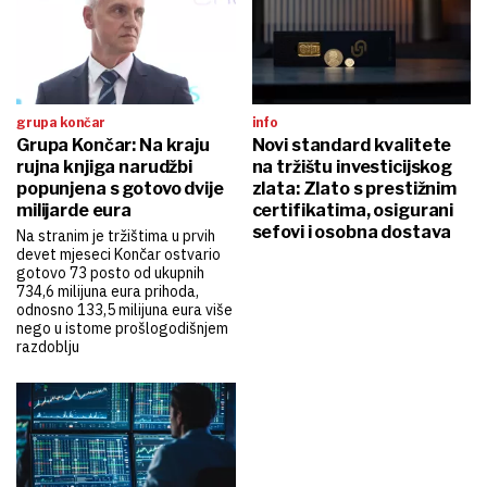
grupa končar
info
Grupa Končar: Na kraju
Novi standard kvalitete
rujna knjiga narudžbi
na tržištu investicijskog
popunjena s gotovo dvije
zlata: Zlato s prestižnim
milijarde eura
certifikatima, osigurani
sefovi i osobna dostava
Na stranim je tržištima u prvih
devet mjeseci Končar ostvario
gotovo 73 posto od ukupnih
734,6 milijuna eura prihoda,
odnosno 133,5 milijuna eura više
nego u istome prošlogodišnjem
razdoblju