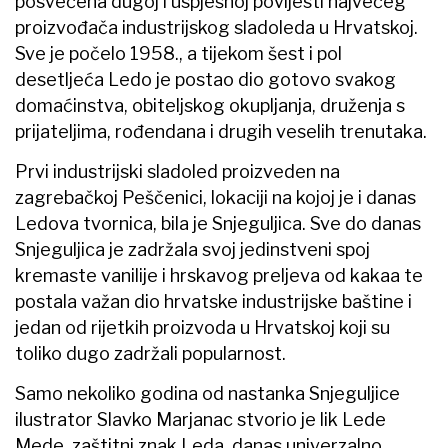
posvećena dugoj i uspješnoj povijesti najvećeg
proizvođača industrijskog sladoleda u Hrvatskoj.
Sve je počelo 1958., a tijekom šest i pol
desetljeća Ledo je postao dio gotovo svakog
domaćinstva, obiteljskog okupljanja, druženja s
prijateljima, rođendana i drugih veselih trenutaka.
Prvi industrijski sladoled proizveden na
zagrebačkoj Peščenici, lokaciji na kojoj je i danas
Ledova tvornica, bila je Snjeguljica. Sve do danas
Snjeguljica je zadržala svoj jedinstveni spoj
kremaste vanilije i hrskavog preljeva od kakaa te
postala važan dio hrvatske industrijske baštine i
jedan od rijetkih proizvoda u Hrvatskoj koji su
toliko dugo zadržali popularnost.
Samo nekoliko godina od nastanka Snjeguljice
ilustrator Slavko Marjanac stvorio je lik Lede
Mede, zaštitni znak Leda, danas univerzalno