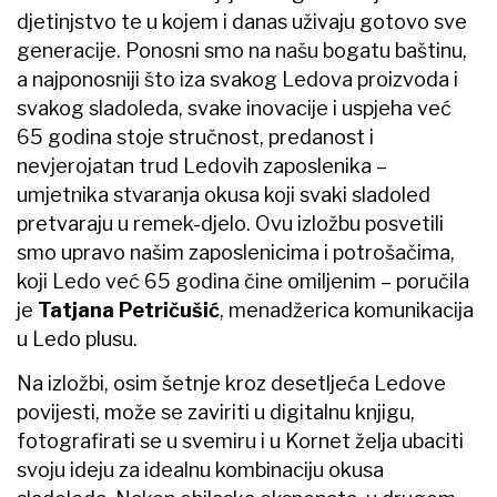
djetinjstvo te u kojem i danas uživaju gotovo sve
generacije. Ponosni smo na našu bogatu baštinu,
a najponosniji što iza svakog Ledova proizvoda i
svakog sladoleda, svake inovacije i uspjeha već
65 godina stoje stručnost, predanost i
nevjerojatan trud Ledovih zaposlenika –
umjetnika stvaranja okusa koji svaki sladoled
pretvaraju u remek-djelo. Ovu izložbu posvetili
smo upravo našim zaposlenicima i potrošačima,
koji Ledo već 65 godina čine omiljenim – poručila
je
Tatjana Petričušić
, menadžerica komunikacija
u Ledo plusu.
Na izložbi, osim šetnje kroz desetljeća Ledove
povijesti, može se zaviriti u digitalnu knjigu,
fotografirati se u svemiru i u Kornet želja ubaciti
svoju ideju za idealnu kombinaciju okusa