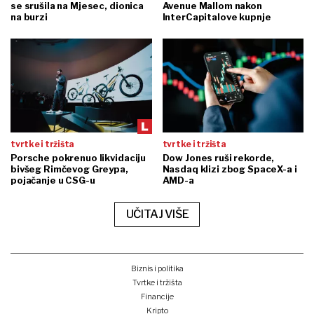
se srušila na Mjesec, dionica
Avenue Mallom nakon
na burzi
InterCapitalove kupnje
tvrtke i tržišta
tvrtke i tržišta
Porsche pokrenuo likvidaciju
Dow Jones ruši rekorde,
bivšeg Rimčevog Greypa,
Nasdaq klizi zbog SpaceX-a i
pojačanje u CSG-u
AMD-a
UČITAJ VIŠE
Biznis i politika
Tvrtke i tržišta
Financije
Kripto