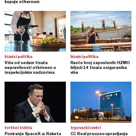
kupuje ethereum
biznis i politika
biznis i politika
Više od sedam tisuća
Raste broj zaposlenih: HZMO
nepravilnosti otkriveno u
bilježi 14 tisuća osiguranika
inspekcijskim nadzorima
više
tvrtke i tržišta
trgovački centri
Poniranje SpaceX-a: Raketa
CC Real preuzeo upravljanje