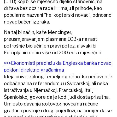
(UTD) koji bi se mjesečno dijelio stanovnicima
država bez obzira rade li i imaju li prihode, kao
popularno nazvani "helikopterski novac", odnosno
novac bačen iz zraka.
Na taj bi način, kaže Mencinger,
preusmjeravanjem plasmana ECB-a na rast
potrošnje bio učinjen pravi potez, a svaki bi
Europljanin dobio više od 200 eura mjesečno.
>>>Ekonomisti predlažu da Engleska banka novac
pokloni direktno građanima
Ideja univerzalnog temeljnog dohotka nedavno je
odbačena na referendumu u Švicarskoj, ali neka
istraživanja u Njemačkoj, Francuskoj, Italiji i
Španjolskoj govore da je kod ljudi dosta prisutna.
Umjesto davanja gotovog novca na račune
građana postoje i drugi prijedlozi, na primjer da se