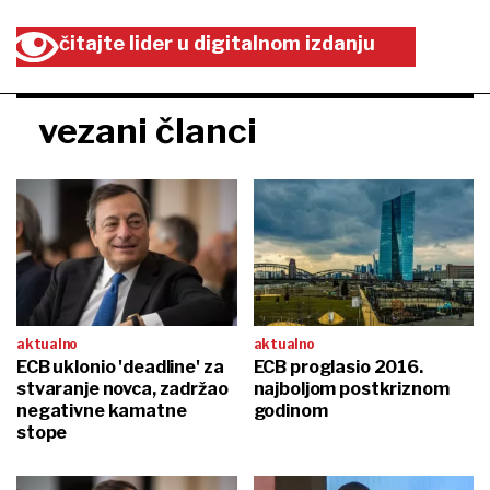
čitajte lider u digitalnom izdanju
vezani članci
aktualno
aktualno
ECB uklonio 'deadline' za
ECB proglasio 2016.
stvaranje novca, zadržao
najboljom postkriznom
negativne kamatne
godinom
stope