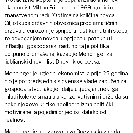
ekonomist Milton Friedman u 1969. godini u
znanstvenom radu 'Optimalna količina novca'.
Cilj otkupa državnih obveznica problematičnih
država u eurozoni je spriječiti rast kamatnih stopa,
te povećanjem novca u optjecaju potaknuti
inflaciju i gospodarski rast, no ta je politika
potpuno promašena, kazao je Mencinger za
ljubljanski dnevni list Dnevnik od petka.
Mencinger je ugledni ekonomist, a prije 25 godina
bio je potpredsjednik slovenske vlade zadužen za
gospodarstvo. Iako je i dalje utjecajan, neki ga
mlađi kolege smatraju konzervativnim i drže da su
neke njegove kritike neoliberalizma politički
motivirane, a pojedini prijedlozi daleko od
realnosti.
Mencinger je u razgovoru za Dnevnik kazao da