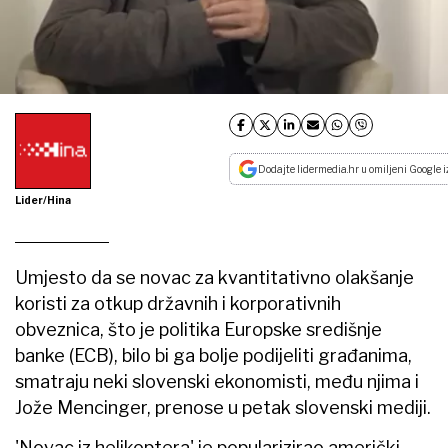
Dodajte lidermedia.hr u omiljeni Google i
Lider/Hina
Umjesto da se novac za kvantitativno olakšanje
koristi za otkup državnih i korporativnih
obveznica, što je politika Europske središnje
banke (ECB), bilo bi ga bolje podijeliti građanima,
smatraju neki slovenski ekonomisti, među njima i
Jože Mencinger, prenose u petak slovenski mediji.
'Novac iz helikoptera' je popularizirao američki