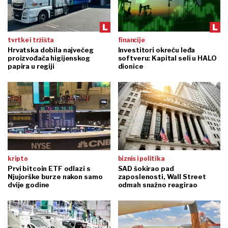
tvrtke i tržišta
financije
Hrvatska dobila najvećeg
Investitori okreću leđa
proizvođača higijenskog
softveru: Kapital seli u HALO
papira u regiji
dionice
kripto
biznis i politika
Prvi bitcoin ETF odlazi s
SAD šokirao pad
Njujorške burze nakon samo
zaposlenosti, Wall Street
dvije godine
odmah snažno reagirao