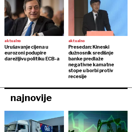
aktualno
aktualno
Urušavanje cijena u
Presedan: Kineski
eurozoni podupire
dužnosnik središnje
darežljivu politiku ECB-a
banke predlaže
negativne kamatne
stope u borbi protiv
recesije
najnovije