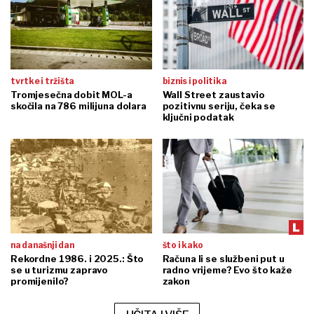
tvrtke i tržišta
biznis i politika
Tromjesečna dobit MOL-a
Wall Street zaustavio
skočila na 786 milijuna dolara
pozitivnu seriju, čeka se
ključni podatak
na današnji dan
što i kako
Rekordne 1986. i 2025.: Što
Računa li se službeni put u
se u turizmu zapravo
radno vrijeme? Evo što kaže
promijenilo?
zakon