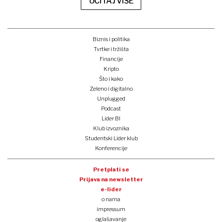
UČITAJ VIŠE
Biznis i politika
Tvrtke i tržišta
Financije
Kripto
Što i kako
Zeleno i digitalno
Unplugged
Podcast
Lider BI
Klub izvoznika
Studentski Lider klub
Konferencije
Pretplati se
Prijava na newsletter
e-lider
o nama
impressum
oglašavanje