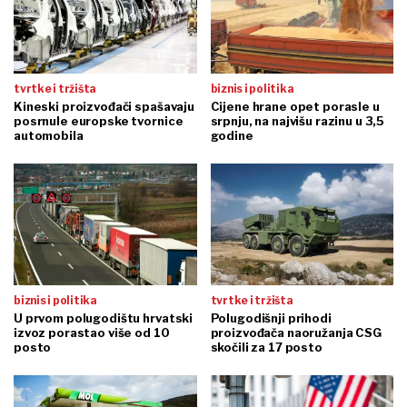
tvrtke i tržišta
biznis i politika
Kineski proizvođači spašavaju
Cijene hrane opet porasle u
posrnule europske tvornice
srpnju, na najvišu razinu u 3,5
automobila
godine
biznis i politika
tvrtke i tržišta
U prvom polugodištu hrvatski
Polugodišnji prihodi
izvoz porastao više od 10
proizvođača naoružanja CSG
posto
skočili za 17 posto