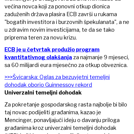
većina novca koji za ponovni otkup dionica
zaduženih država plasira ECB završi u rukama
"bogatih investitora i burzovnih špekulanata", a ne
u zdravim novim investicijama, te da se tako
priprema teren za novu krizu.
ECB je u četvrtak produžio program
kvantitativnog olakšanja
za najmanje 9 mjeseci,
sa 60 milijardi eura mjesečno za otkup obveznica.
>>>Švicarska: Oglas za bezuvjetni temeljni
dohodak oborio Guinnessov rekord
Univerzalni temeljni dohodak
Za pokretanje gospodarskog rasta najbolje bi bilo
taj novac podijeliti građanima, kazao je
Mencinger, ponavljajući ideju o davanju priloga
građanima kroz univerzalni temeljni dohodak