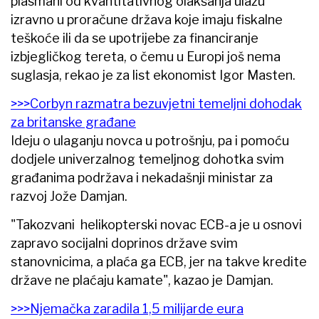
plasmani od kvantitativnog olakšanja ulažu
izravno u proračune država koje imaju fiskalne
teškoće ili da se upotrijebe za financiranje
izbjegličkog tereta, o čemu u Europi još nema
suglasja, rekao je za list ekonomist Igor Masten.
>>>Corbyn razmatra bezuvjetni temeljni dohodak
za britanske građane
Ideju o ulaganju novca u potrošnju, pa i pomoću
dodjele univerzalnog temeljnog dohotka svim
građanima podržava i nekadašnji ministar za
razvoj Jože Damjan.
"Takozvani helikopterski novac ECB-a je u osnovi
zapravo socijalni doprinos države svim
stanovnicima, a plaća ga ECB, jer na takve kredite
države ne plaćaju kamate", kazao je Damjan.
>>>Njemačka zaradila 1,5 milijarde eura