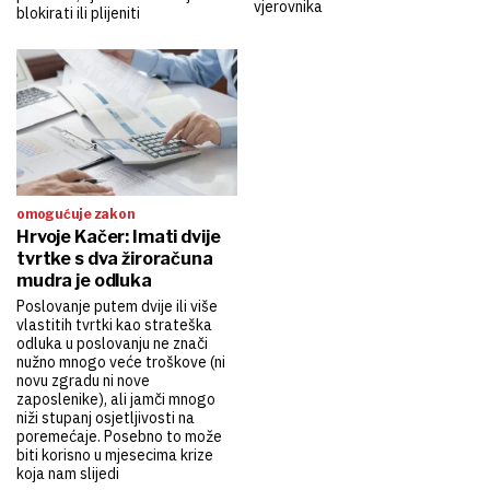
vjerovnika
blokirati ili plijeniti
omogućuje zakon
Hrvoje Kačer: Imati dvije
tvrtke s dva žiroračuna
mudra je odluka
Poslovanje putem dvije ili više
vlastitih tvrtki kao strateška
odluka u poslovanju ne znači
nužno mnogo veće troškove (ni
novu zgradu ni nove
zaposlenike), ali jamči mnogo
niži stupanj osjetljivosti na
poremećaje. Posebno to može
biti korisno u mjesecima krize
koja nam slijedi