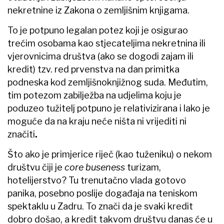
nekretnine iz Zakona o zemljišnim knjigama.
To je potpuno legalan potez koji je osigurao
trećim osobama kao stjecateljima nekretnina ili
vjerovnicima društva (ako se dogodi zajam ili
kredit) tzv. red prvenstva na dan primitka
podneska kod zemljišnoknjižnog suda. Međutim,
tim potezom zabilježba na udjelima koju je
poduzeo tužitelj potpuno je relativizirana i lako je
moguće da na kraju neće ništa ni vrijediti ni
značiti
.
Što ako je primjerice riječ (kao tuženiku) o nekom
društvu čiji je
core buseness
turizam,
hotelijerstvo? Tu trenutačno vlada gotovo
panika, posebno poslije događaja na teniskom
spektaklu u Zadru. To znači da je svaki kredit
dobro došao, a kredit takvom društvu danas će u