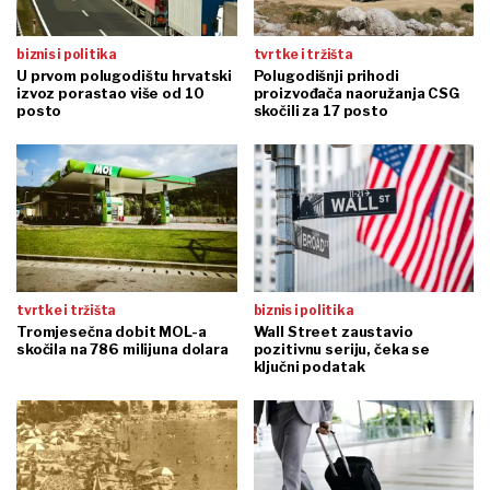
biznis i politika
tvrtke i tržišta
U prvom polugodištu hrvatski
Polugodišnji prihodi
izvoz porastao više od 10
proizvođača naoružanja CSG
posto
skočili za 17 posto
tvrtke i tržišta
biznis i politika
Tromjesečna dobit MOL-a
Wall Street zaustavio
skočila na 786 milijuna dolara
pozitivnu seriju, čeka se
ključni podatak