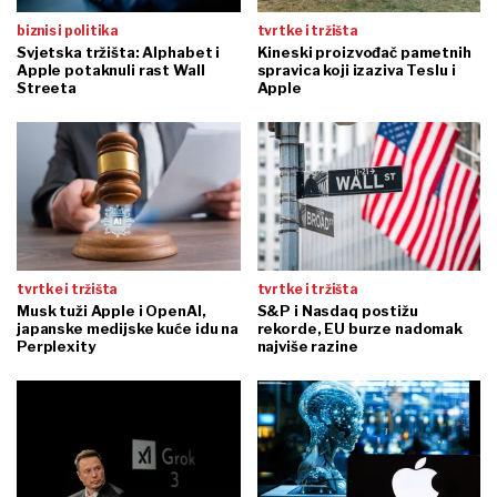
biznis i politika
tvrtke i tržišta
Svjetska tržišta: Alphabet i
Kineski proizvođač pametnih
Apple potaknuli rast Wall
spravica koji izaziva Teslu i
Streeta
Apple
tvrtke i tržišta
tvrtke i tržišta
Musk tuži Apple i OpenAI,
S&P i Nasdaq postižu
japanske medijske kuće idu na
rekorde, EU burze nadomak
Perplexity
najviše razine