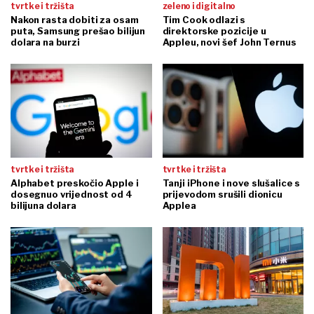
tvrtke i tržišta
zeleno i digitalno
Nakon rasta dobiti za osam
Tim Cook odlazi s
puta, Samsung prešao bilijun
direktorske pozicije u
dolara na burzi
Appleu, novi šef John Ternus
tvrtke i tržišta
tvrtke i tržišta
Alphabet preskočio Apple i
Tanji iPhone i nove slušalice s
dosegnuo vrijednost od 4
prijevodom srušili dionicu
bilijuna dolara
Applea