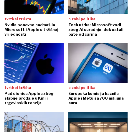
tvrtke i tržišta
biznis i politika
Nvidia ponovno nadmašila
Tech utrka: Microsoft vodi
Microsoft i Apple u tržišnoj
zbog AI suradnje, dok ostali
vrijednosti
pate od carina
tvrtke i tržišta
biznis i politika
Pad dionica Applea zbog
Europska komisija kaznila
slabije prodaje u Kini i
Apple i Metu sa 700 milijuna
trgovinskih tenzija
eura