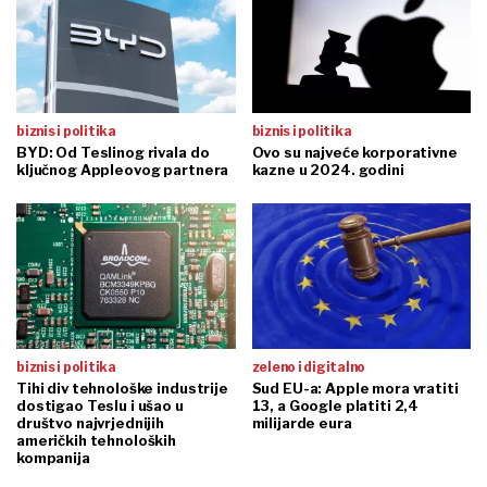
biznis i politika
biznis i politika
BYD: Od Teslinog rivala do
Ovo su najveće korporativne
ključnog Appleovog partnera
kazne u 2024. godini
biznis i politika
zeleno i digitalno
Tihi div tehnološke industrije
Sud EU-a: Apple mora vratiti
dostigao Teslu i ušao u
13, a Google platiti 2,4
društvo najvrjednijih
milijarde eura
američkih tehnoloških
kompanija