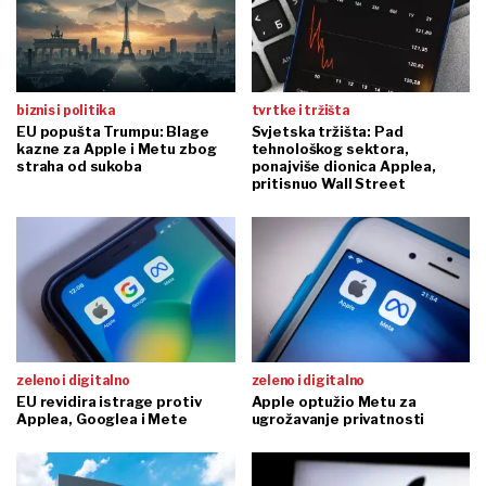
biznis i politika
tvrtke i tržišta
EU popušta Trumpu: Blage
Svjetska tržišta: Pad
kazne za Apple i Metu zbog
tehnološkog sektora,
straha od sukoba
ponajviše dionica Applea,
pritisnuo Wall Street
zeleno i digitalno
zeleno i digitalno
EU revidira istrage protiv
Apple optužio Metu za
Applea, Googlea i Mete
ugrožavanje privatnosti