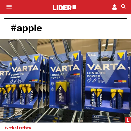
#apple
tvrtke i tržišta