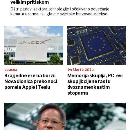
velikim pritiskom
Oštri padovi sektora tehnologije i očekivano povećanje
kamata uzdrmali su glavne svjetske burzovne indekse
spacex
tvrtke i tržišta
Kraj jedne ere na burzi:
Memorija skuplja, PC-evi
Nova dionica preko noći
skuplji: cijene rastu
pomela Apple i Teslu
dvoznamenkastim
stopama