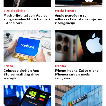
biznis i politika
tvrtke i tržišta
Musk prijeti tužbom Appleu
Apple pogođen nizom
zbog navodne AI pristranosti
odlazaka talenata za umjetnu
u App Storeu
inteligenciju
kripto
trendovi
Coinbase skočio u App
iPhone indeks: Zašto cijene
Storeu, mali ulagači se
iPhonea variraju među
vraćaju?
zemljama