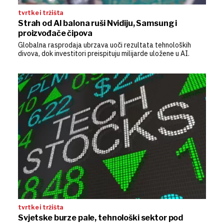
tvrtke i tržišta
Strah od AI balona ruši Nvidiju, Samsung i
proizvođače čipova
Globalna rasprodaja ubrzava uoči rezultata tehnoloških
divova, dok investitori preispituju milijarde uložene u AI.
tvrtke i tržišta
Svjetske burze pale, tehnološki sektor pod