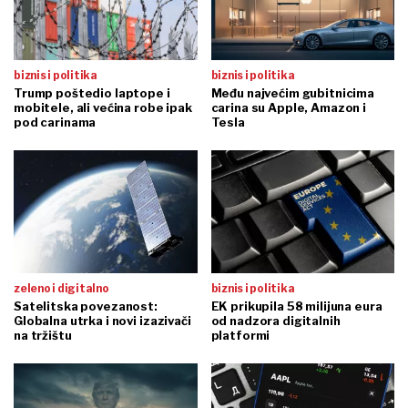
biznis i politika
biznis i politika
Trump poštedio laptope i
Među najvećim gubitnicima
mobitele, ali većina robe ipak
carina su Apple, Amazon i
pod carinama
Tesla
zeleno i digitalno
biznis i politika
Satelitska povezanost:
EK prikupila 58 milijuna eura
Globalna utrka i novi izazivači
od nadzora digitalnih
na tržištu
platformi