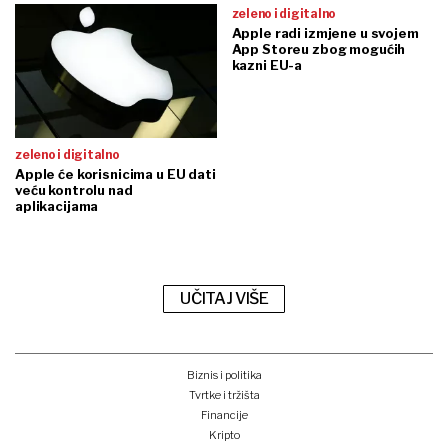
zeleno i digitalno
Apple radi izmjene u svojem
App Storeu zbog mogućih
kazni EU-a
zeleno i digitalno
Apple će korisnicima u EU dati
veću kontrolu nad
aplikacijama
UČITAJ VIŠE
Biznis i politika
Tvrtke i tržišta
Financije
Kripto