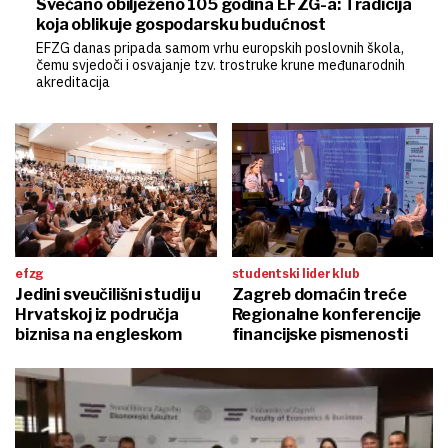
Svečano obilježeno 105 godina EFZG-a: Tradicija
koja oblikuje gospodarsku budućnost
EFZG danas pripada samom vrhu europskih poslovnih škola,
čemu svjedoči i osvajanje tzv. trostruke krune međunarodnih
akreditacija
efzg
studentski lider klub
Jedini sveučilišni studij u
Zagreb domaćin treće
Hrvatskoj iz područja
Regionalne konferencije
biznisa na engleskom
financijske pismenosti