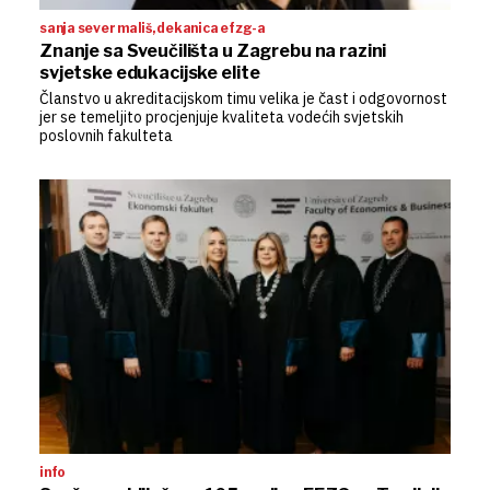
sanja sever mališ, dekanica efzg-a
Znanje sa Sveučilišta u Zagrebu na razini
svjetske edukacijske elite
Članstvo u akreditacijskom timu velika je čast i odgovornost
jer se temeljito procjenjuje kvaliteta vodećih svjetskih
poslovnih fakulteta
info