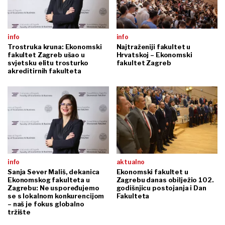
info
info
Trostruka kruna: Ekonomski
Najtraženiji fakultet u
fakultet Zagreb ušao u
Hrvatskoj – Ekonomski
svjetsku elitu trosturko
fakultet Zagreb
akreditirnih fakulteta
info
aktualno
Sanja Sever Mališ, dekanica
Ekonomski fakultet u
Ekonomskog fakulteta u
Zagrebu danas obilježio 102.
Zagrebu: Ne uspoređujemo
godišnjicu postojanja i Dan
se s lokalnom konkurencijom
Fakulteta
– naš je fokus globalno
tržište