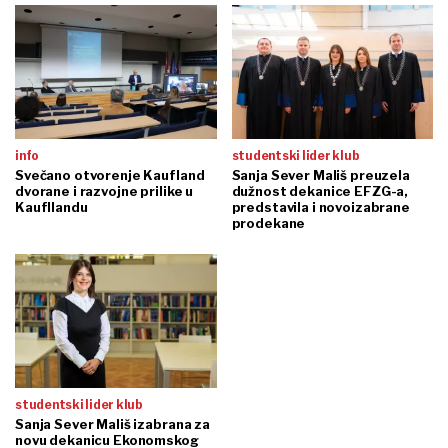
info
studentski lider klub
Svečano otvorenje Kaufland
Sanja Sever Mališ preuzela
dvorane i razvojne prilike u
dužnost dekanice EFZG-a,
Kaufllandu
predstavila i novoizabrane
prodekane
studentski lider klub
Sanja Sever Mališ izabrana za
novu dekanicu Ekonomskog