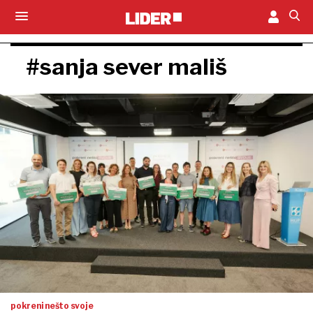
#sanja sever mališ
pokreni nešto svoje