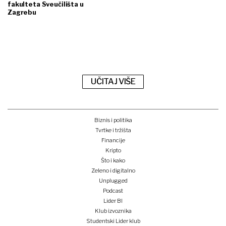
fakulteta Sveučilišta u
Zagrebu
UČITAJ VIŠE
Biznis i politika
Tvrtke i tržišta
Financije
Kripto
Što i kako
Zeleno i digitalno
Unplugged
Podcast
Lider BI
Klub izvoznika
Studentski Lider klub