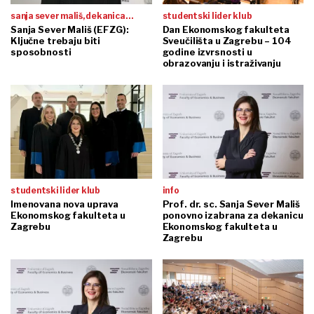
sanja sever mališ, dekanica
studentski lider klub
ekonomskog fakulteta
Sanja Sever Mališ (EFZG):
Dan Ekonomskog fakulteta
Ključne trebaju biti
Sveučilišta u Zagrebu – 104
sveučilišta u zagrebu:
sposobnosti
godine izvrsnosti u
obrazovanju i istraživanju
studentski lider klub
info
Imenovana nova uprava
Prof. dr. sc. Sanja Sever Mališ
Ekonomskog fakulteta u
ponovno izabrana za dekanicu
Zagrebu
Ekonomskog fakulteta u
Zagrebu