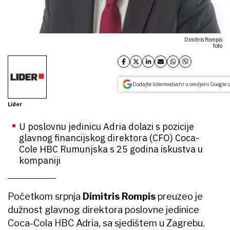
Dimitris Rompis
foto
Dodajte lidermedia.hr u omiljeni Google i
Lider
U poslovnu jedinicu Adria dolazi s pozicije
glavnog financijskog direktora (CFO) Coca-
Cole HBC Rumunjska s 25 godina iskustva u
kompaniji
Početkom srpnja
Dimitris Rompis
preuzeo je
dužnost glavnog direktora
poslovne jedinice
Coca-Cola HBC Adria, sa sjedištem u Zagrebu.