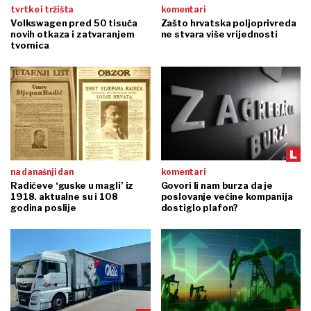
tvrtke i tržišta
komentari
Volkswagen pred 50 tisuća
Zašto hrvatska poljoprivreda
novih otkaza i zatvaranjem
ne stvara više vrijednosti
tvornica
na današnji dan
komentari
Radićeve ‘guske u magli’ iz
Govori li nam burza da je
1918. aktualne su i 108
poslovanje većine kompanija
godina poslije
dostiglo plafon?