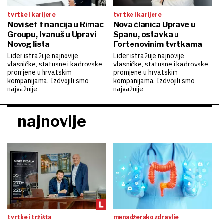
tvrtke i karijere
tvrtke i karijere
Novi šef financija u Rimac
Nova članica Uprave u
Groupu, Ivanuš u Upravi
Spanu, ostavka u
Novog lista
Fortenovinim tvrtkama
Lider istražuje najnovije
Lider istražuje najnovije
vlasničke, statusne i kadrovske
vlasničke, statusne i kadrovske
promjene u hrvatskim
promjene u hrvatskim
kompanijama. Izdvojili smo
kompanijama. Izdvojili smo
najvažnije
najvažnije
najnovije
tvrtke i tržišta
menadžersko zdravlje