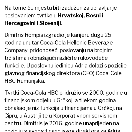
Na tome će mjestu biti zadužen za upravljanje
poslovanjem tvrtke u
Hrvatskoj, Bosni i
Hercegovini i Sloveniji
.
Dimitris Rompis izgradio je karijeru dugu 25
godina unutar Coca-Cola Hellenic Beverage
Company, pridonoseći poslovanju na brojnim
tržištima i obnašajući različite rukovodeće
funkcije. U poslovnu jedinicu Adria dolazi s pozicije
glavnog financijskog direktora (CFO) Coca-Cole
HBC Rumunjska.
Tvrtki Coca-Cola HBC pridružio se 2000. godine u
financijskom odjelu u Grčkoj, a tijekom godina
obnašao je niz funkcija u financijama u Grčkoj, na
Cipru, u Austriji te u Korporativnom servisnom
centru. Dimitris je 2016. godine unaprijeđen na
poziciju glavnog financijskog direktora za Adria