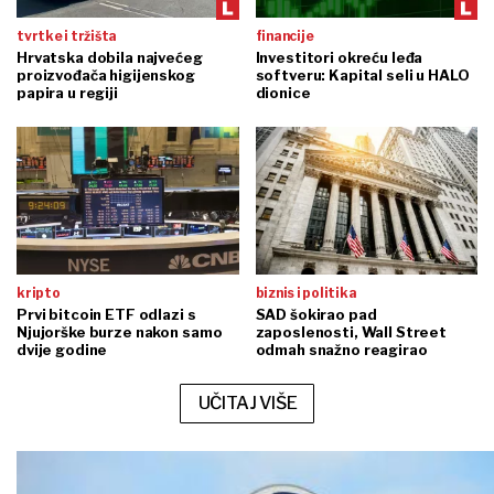
tvrtke i tržišta
financije
Hrvatska dobila najvećeg
Investitori okreću leđa
proizvođača higijenskog
softveru: Kapital seli u HALO
papira u regiji
dionice
kripto
biznis i politika
Prvi bitcoin ETF odlazi s
SAD šokirao pad
Njujorške burze nakon samo
zaposlenosti, Wall Street
dvije godine
odmah snažno reagirao
UČITAJ VIŠE