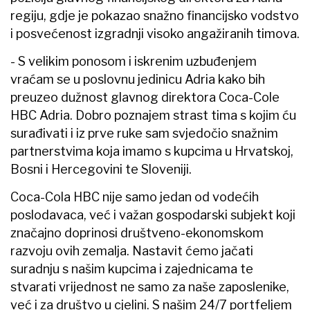
regiju, gdje je pokazao snažno financijsko vodstvo
i posvećenost izgradnji visoko angažiranih timova.
- S velikim ponosom i iskrenim uzbuđenjem
vraćam se u poslovnu jedinicu Adria kako bih
preuzeo dužnost glavnog direktora Coca-Cole
HBC Adria. Dobro poznajem strast tima s kojim ću
surađivati i iz prve ruke sam svjedočio snažnim
partnerstvima koja imamo s kupcima u Hrvatskoj,
Bosni i Hercegovini te Sloveniji.
Coca-Cola HBC nije samo jedan od vodećih
poslodavaca, već i važan gospodarski subjekt koji
značajno doprinosi društveno-ekonomskom
razvoju ovih zemalja. Nastavit ćemo jačati
suradnju s našim kupcima i zajednicama te
stvarati vrijednost ne samo za naše zaposlenike,
već i za društvo u cjelini. S našim 24/7 portfeljem