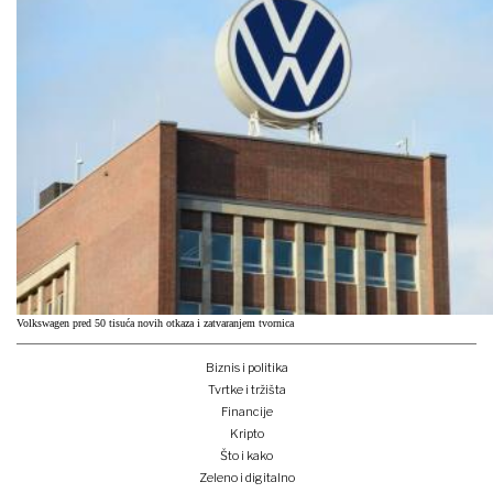
Volkswagen pred 50 tisuća novih otkaza i zatvaranjem tvornica
Biznis i politika
Tvrtke i tržišta
Financije
Kripto
Što i kako
Zeleno i digitalno