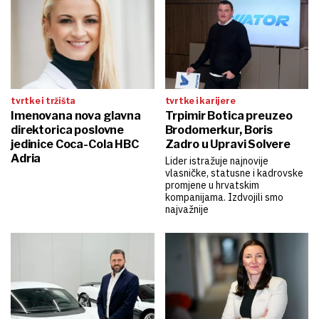
tvrtke i tržišta
tvrtke i karijere
Imenovana nova glavna
Trpimir Botica preuzeo
direktorica poslovne
Brodomerkur, Boris
jedinice Coca-Cola HBC
Zadro u Upravi Solvere
Adria
Lider istražuje najnovije
vlasničke, statusne i kadrovske
promjene u hrvatskim
kompanijama. Izdvojili smo
najvažnije