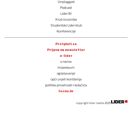
Unplugged
Podcast
Lider BI
Klub izvoznika
Studentski Lider klub
Konferencije
Pretplati se
Prijava na newsletter
e-lider
o nama
impressum
oglašavanje
opći uvjeti korištenja
politika privatnosti i kolačića
tocno.hr
copyright lider media 2025.