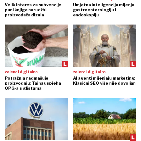
Velik interes za subvencije
Umjetna inteligencija mijenja
puni knjige narudžbi
gastroenterologiju i
proizvođača dizala
endoskopiju
zeleno i digitalno
zeleno i digitalno
Potražnja nadmašuje
AI agenti mijenjaju marketing:
proizvodnju: Tajna uspjeha
Klasični SEO više nije dovoljan
OPG-a s glistama