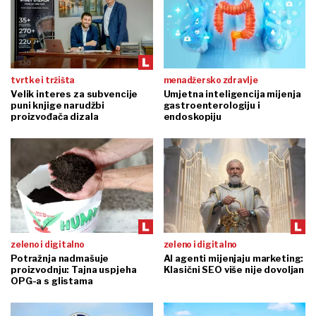
tvrtke i tržišta
menadžersko zdravlje
Velik interes za subvencije
Umjetna inteligencija mijenja
puni knjige narudžbi
gastroenterologiju i
proizvođača dizala
endoskopiju
zeleno i digitalno
zeleno i digitalno
Potražnja nadmašuje
AI agenti mijenjaju marketing:
proizvodnju: Tajna uspjeha
Klasični SEO više nije dovoljan
OPG-a s glistama