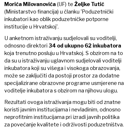
Morića Milovanovića
(IJF) te
Željke Tutić
(Ministarstvo financija) u članku 'Poduzetnički
inkubatori kao oblik poduzetničke potporne
institucije u Hrvatskoj'.
U anketnom istraživanju sudjelovali su voditelji,
odnosno direktori
34 od ukupno 62 inkubatora
koja trenutno posluju u Hrvatskoj. S obzirom na to
da su u istraživanju uglavnom sudjelovali voditelji
inkubatora koji su višega i visokoga obrazovanja,
može se zaključiti da postoji prostor za dodatne
specijalizirane obrazovne programe usmjerene na
voditelje inkubatora s obzirom na njihovu ulogu.
Rezultati ovoga istraživanja mogu biti od znatne
koristi javnim institucijama i nevladinim, odnosno
neprofitnim institucijama pri izradi javnih politika
za povećanje kvalitete i održivosti poduzetništva.