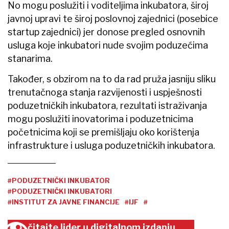
No mogu poslužiti i voditeljima inkubatora, široj
javnoj upravi te široj poslovnoj zajednici (posebice
startup zajednici) jer donose pregled osnovnih
usluga koje inkubatori nude svojim poduzećima
stanarima.
Također, s obzirom na to da rad pruža jasniju sliku
trenutačnoga stanja razvijenosti i uspješnosti
poduzetničkih inkubatora, rezultati istraživanja
mogu poslužiti inovatorima i poduzetnicima
početnicima koji se premišljaju oko korištenja
infrastrukture i usluga poduzetničkih inkubatora.
#PODUZETNIČKI INKUBATOR
#PODUZETNIČKI INKUBATORI
#INSTITUT ZA JAVNE FINANCIJE
#IJF
#
čitajte lider u digitalnom izdanju