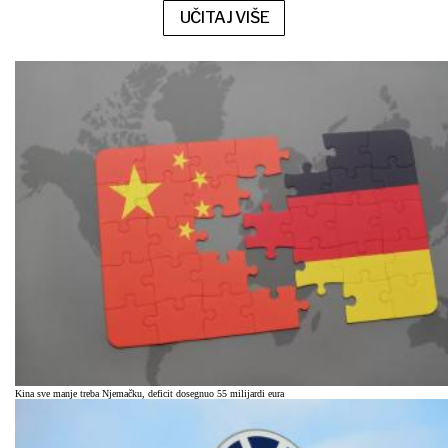
UČITAJ VIŠE
Kina sve manje treba Njemačku, deficit dosegnuo 55 milijardi eura