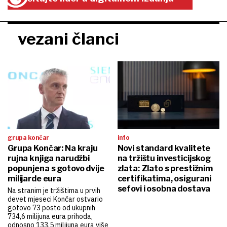
vezani članci
grupa končar
info
Grupa Končar: Na kraju
Novi standard kvalitete
rujna knjiga narudžbi
na tržištu investicijskog
popunjena s gotovo dvije
zlata: Zlato s prestižnim
milijarde eura
certifikatima, osigurani
sefovi i osobna dostava
Na stranim je tržištima u prvih
devet mjeseci Končar ostvario
gotovo 73 posto od ukupnih
734,6 milijuna eura prihoda,
odnosno 133,5 milijuna eura više