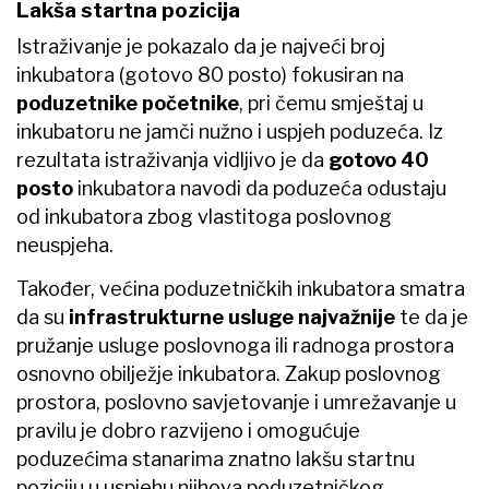
Lakša startna pozicija
Istraživanje je pokazalo da je najveći broj
inkubatora (gotovo 80 posto) fokusiran na
poduzetnike početnike
, pri čemu smještaj u
inkubatoru ne jamči nužno i uspjeh poduzeća. Iz
rezultata istraživanja vidljivo je da
gotovo 40
posto
inkubatora navodi da poduzeća odustaju
od inkubatora zbog vlastitoga poslovnog
neuspjeha.
Također, većina poduzetničkih inkubatora smatra
da su
infrastrukturne usluge najvažnije
te da je
pružanje usluge poslovnoga ili radnoga prostora
osnovno obilježje inkubatora. Zakup poslovnog
prostora, poslovno savjetovanje i umrežavanje u
pravilu je dobro razvijeno i omogućuje
poduzećima stanarima znatno lakšu startnu
poziciju u uspjehu njihova poduzetničkog