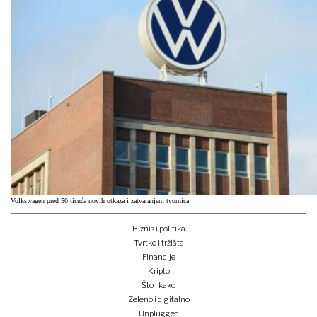
Volkswagen pred 50 tisuća novih otkaza i zatvaranjem tvornica
Biznis i politika
Tvrtke i tržišta
Financije
Kripto
Što i kako
Zeleno i digitalno
Unplugged