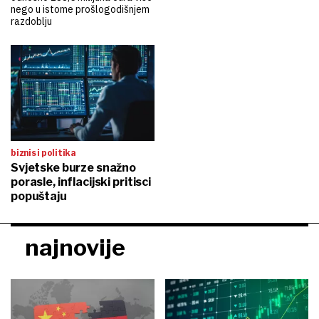
nego u istome prošlogodišnjem
razdoblju
biznis i politika
Svjetske burze snažno
porasle, inflacijski pritisci
popuštaju
najnovije