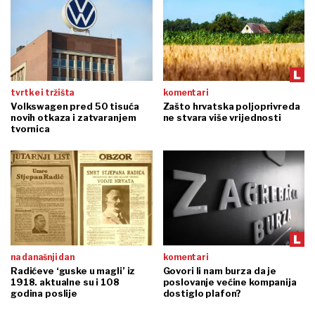
tvrtke i tržišta
komentari
Volkswagen pred 50 tisuća
Zašto hrvatska poljoprivreda
novih otkaza i zatvaranjem
ne stvara više vrijednosti
tvornica
na današnji dan
komentari
Radićeve ‘guske u magli’ iz
Govori li nam burza da je
1918. aktualne su i 108
poslovanje većine kompanija
godina poslije
dostiglo plafon?