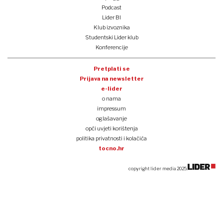
Podcast
Lider BI
Klub izvoznika
Studentski Lider klub
Konferencije
Pretplati se
Prijava na newsletter
e-lider
o nama
impressum
oglašavanje
opći uvjeti korištenja
politika privatnosti i kolačića
tocno.hr
copyright lider media 2025.