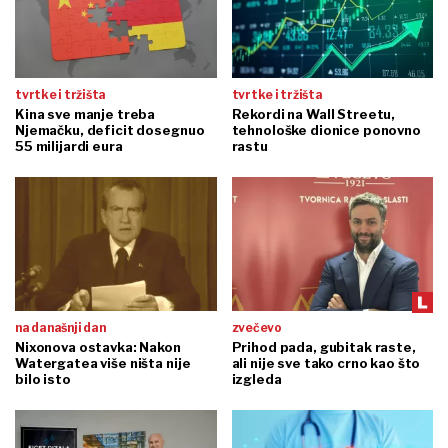
tvrtke i tržišta
tvrtke i tržišta
Kina sve manje treba
Rekordi na Wall Streetu,
Njemačku, deficit dosegnuo
tehnološke dionice ponovno
55 milijardi eura
rastu
na današnji dan
zvečevo
Nixonova ostavka: Nakon
Prihod pada, gubitak raste,
Watergatea više ništa nije
ali nije sve tako crno kao što
bilo isto
izgleda