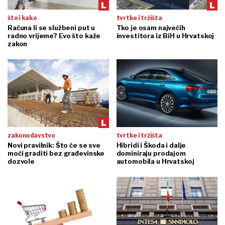
što i kako
tvrtke i tržišta
Računa li se službeni put u
Tko je osam najvećih
radno vrijeme? Evo što kaže
investitora iz BiH u Hrvatskoj
zakon
zakonodavstvo
tvrtke i tržišta
Novi pravilnik: Što će se sve
Hibridi i Škoda i dalje
moći graditi bez građevinske
dominiraju prodajom
dozvole
automobila u Hrvatskoj