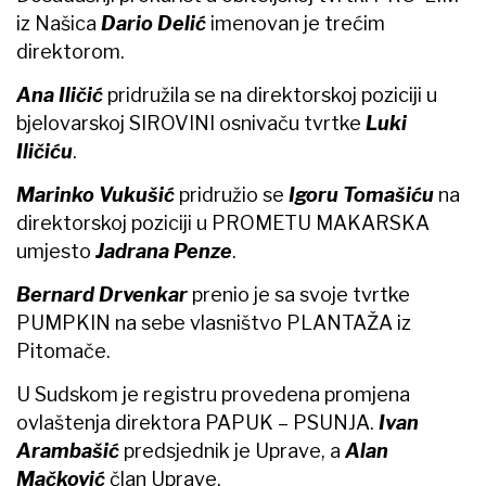
iz Našica
Dario Delić
imenovan je trećim
direktorom.
Ana Iličić
pridružila se na direktorskoj poziciji u
bjelovarskoj SIROVINI osnivaču tvrtke
Luki
Iličiću
.
Marinko Vukušić
pridružio se
Igoru Tomašiću
na
direktorskoj poziciji u PROMETU MAKARSKA
umjesto
Jadrana Penze
.
Bernard Drvenkar
prenio je sa svoje tvrtke
PUMPKIN na sebe vlasništvo PLANTAŽA iz
Pitomače.
U Sudskom je registru provedena promjena
ovlaštenja direktora PAPUK – PSUNJA.
Ivan
Arambašić
predsjednik je Uprave, a
Alan
Mačković
član Uprave.