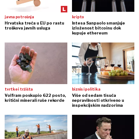
javna potrošnja
kripto
Hrvatska treća u EU po rastu
Intesa Sanpaolo smanjuje
troškova javnih usluga
izloženost bitcoinu dok
kupuje ethereum
tvrtke i tržišta
biznis i politika
Volfram poskupio 622 posto,
Više od sedam tisuća
kritični minerali ruše rekorde
nepravilnosti otkriveno u
inspekcijskim nadzorima