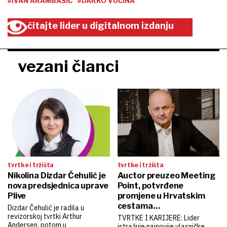
#IVAN ARAMBAŠIĆ
#DARKO VUČINA
čitajte lider u digitalnom izdanju
vezani članci
tvrtke i tržišta
tvrtke i tržišta
Nikolina Dizdar Čehulić je
Auctor preuzeo Meeting
nova predsjednica uprave
Point, potvrđene
Plive
promjene u Hrvatskim
cestama…
Dizdar Čehulić je radila u
revizorskoj tvrtki Arthur
TVRTKE I KARIJERE: Lider
Andersen, potom u
istražuje najnovije vlasničke,