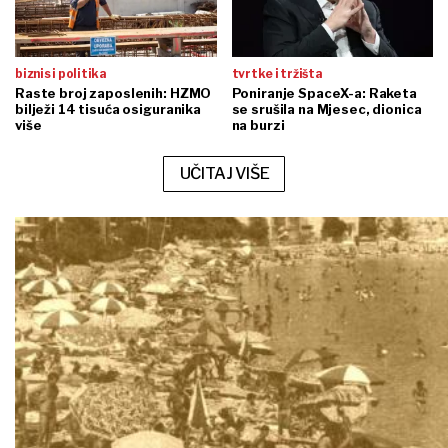
biznis i politika
tvrtke i tržišta
Raste broj zaposlenih: HZMO
Poniranje SpaceX-a: Raketa
bilježi 14 tisuća osiguranika
se srušila na Mjesec, dionica
više
na burzi
UČITAJ VIŠE