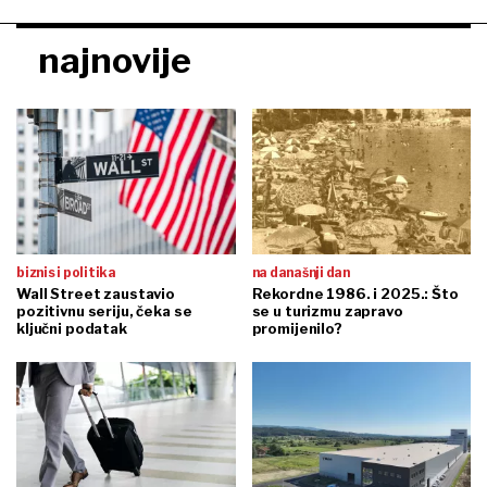
najnovije
biznis i politika
na današnji dan
Wall Street zaustavio
Rekordne 1986. i 2025.: Što
pozitivnu seriju, čeka se
se u turizmu zapravo
ključni podatak
promijenilo?