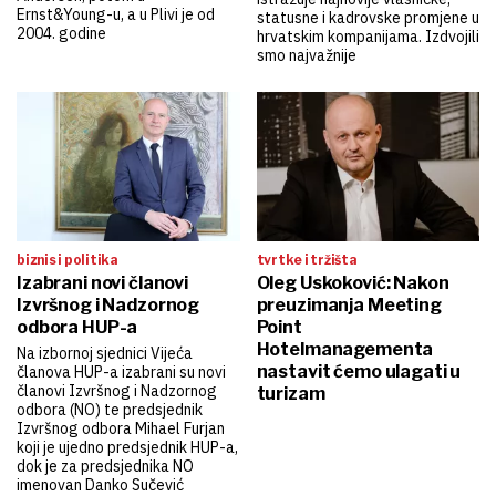
Ernst&Young-u, a u Plivi je od
statusne i kadrovske promjene u
2004. godine
hrvatskim kompanijama. Izdvojili
smo najvažnije
biznis i politika
tvrtke i tržišta
Izabrani novi članovi
Oleg Uskoković: Nakon
Izvršnog i Nadzornog
preuzimanja Meeting
odbora HUP-a
Point
Hotelmanagementa
Na izbornoj sjednici Vijeća
nastavit ćemo ulagati u
članova HUP-a izabrani su novi
članovi Izvršnog i Nadzornog
turizam
odbora (NO) te predsjednik
Izvršnog odbora Mihael Furjan
koji je ujedno predsjednik HUP-a,
dok je za predsjednika NO
imenovan Danko Sučević