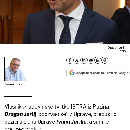
Dragan Jurilj
foto
Dodajte lidermedia.hr u omiljeni Google i
Goran Litvan
Vlasnik građevinske tvrtke ISTRA iz Pazina
Dragan Jurilj
'opozvao se' iz Uprave, prepustio
poziciju člana Uprave
Ivanu Jurilju
, a sam je
preuzeo prokuru.