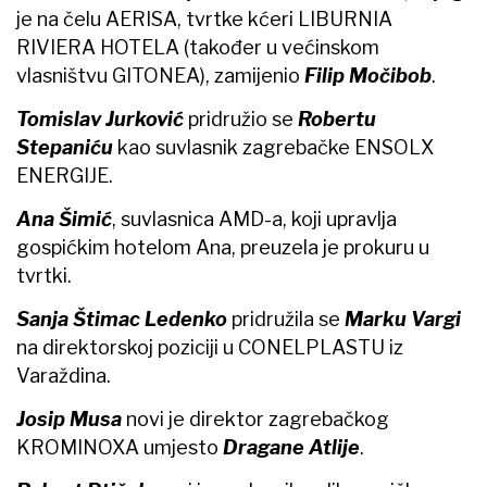
je na čelu AERISA, tvrtke kćeri LIBURNIA
RIVIERA HOTELA (također u većinskom
vlasništvu GITONEA), zamijenio
Filip
Močibob
.
Tomislav Jurković
pridružio se
Robertu
Stepaniću
kao suvlasnik zagrebačke ENSOLX
ENERGIJE.
Ana Šimić
, suvlasnica AMD-a, koji upravlja
gospićkim hotelom Ana, preuzela je prokuru u
tvrtki.
Sanja Štimac Ledenko
pridružila se
Marku Vargi
na direktorskoj poziciji u CONELPLASTU iz
Varaždina.
Josip Musa
novi je direktor zagrebačkog
KROMINOXA umjesto
Dragane Atlije
.