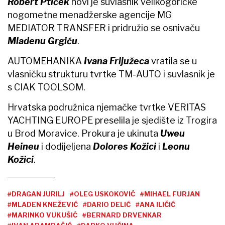
Robert Ptiček
novi je suvlasnik velikogoričke
nogometne menadžerske agencije MG
MEDIATOR TRANSFER i pridružio se osnivaču
Mladenu Grgiću
.
AUTOMEHANIKA
Ivana Frljužeca
vratila se u
vlasničku strukturu tvrtke TM-AUTO i suvlasnik je
s CIAK TOOLSOM.
Hrvatska podružnica njemačke tvrtke VERITAS
YACHTING EUROPE preselila je sjedište iz Trogira
u Brod Moravice. Prokura je ukinuta
Uweu
Heineu
i dodijeljena
Dolores Kožici
i
Leonu
Kožici
.
#DRAGAN JURILJ
#OLEG USKOKOVIĆ
#MIHAEL FURJAN
#MLADEN KNEŽEVIĆ
#DARIO DELIĆ
#ANA ILIČIĆ
#MARINKO VUKUŠIĆ
#BERNARD DRVENKAR