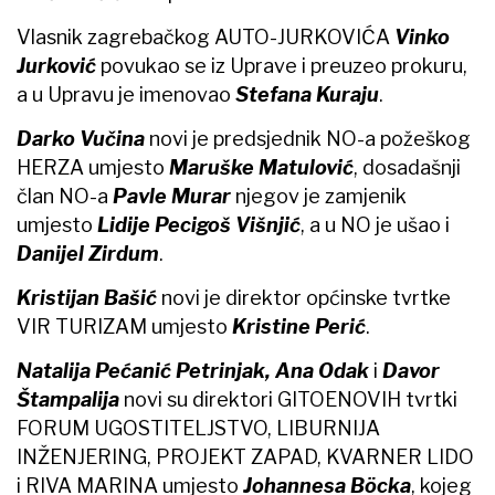
Vlasnik zagrebačkog AUTO-JURKOVIĆA
Vinko
Jurković
povukao se iz Uprave i preuzeo prokuru,
a u Upravu je imenovao
Stefana Kuraju
.
Darko Vučina
novi je predsjednik NO-a požeškog
HERZA umjesto
Maruške Matulović
, dosadašnji
član NO-a
Pavle Murar
njegov je zamjenik
umjesto
Lidije Pecigoš Višnjić
, a u NO je ušao i
Danijel Zirdum
.
Kristijan Bašić
novi je direktor općinske tvrtke
VIR TURIZAM umjesto
Kristine Perić
.
Natalija Pećanić Petrinjak, Ana
Odak
i
Davor
Štampalija
novi su direktori GITOENOVIH tvrtki
FORUM UGOSTITELJSTVO, LIBURNIJA
INŽENJERING, PROJEKT ZAPAD, KVARNER LIDO
i RIVA MARINA umjesto
Johannesa
Böck
a
, kojeg