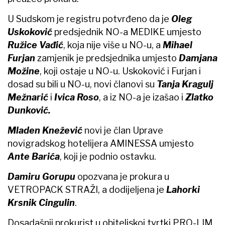
U Sudskom je registru potvrđeno da je
Oleg
Uskoković
predsjednik NO-a MEDIKE umjesto
Ružice
Vađić
, koja nije više u NO-u, a
Mihael
Furjan
zamjenik je predsjednika umjesto
Damjana
Možine
, koji ostaje u NO-u. Uskoković i Furjan i
dosad su bili u NO-u, novi članovi su
Tanja Kragulj
Mežnarić
i
Ivica
Roso
, a iz NO-a je izašao i
Zlatko
Dunković.
Mladen Knežević
novi je član Uprave
novigradskog hotelijera AMINESSA umjesto
Ante Barića
, koji je podnio ostavku.
Damiru Gorupu
opozvana je prokura u
VETROPACK STRAŽI, a dodijeljena je
Lahorki
Krsnik Cingulin
.
Dosadašnji prokurist u obiteljskoj tvrtki PRO-LIM