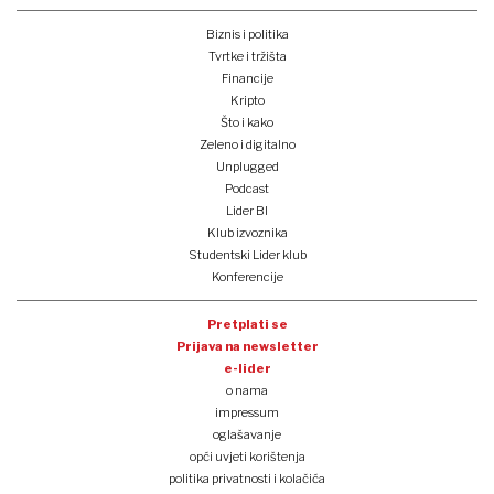
Biznis i politika
Tvrtke i tržišta
Financije
Kripto
Što i kako
Zeleno i digitalno
Unplugged
Podcast
Lider BI
Klub izvoznika
Studentski Lider klub
Konferencije
Pretplati se
Prijava na newsletter
e-lider
o nama
impressum
oglašavanje
opći uvjeti korištenja
politika privatnosti i kolačića