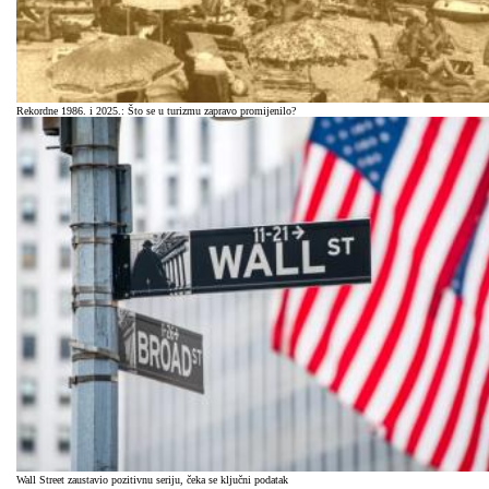
Rekordne 1986. i 2025.: Što se u turizmu zapravo promijenilo?
Wall Street zaustavio pozitivnu seriju, čeka se ključni podatak