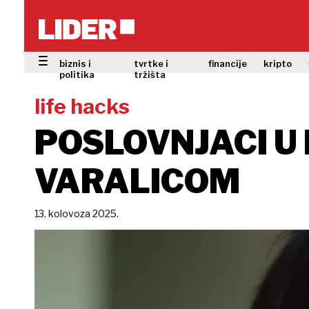
biznis i
tvrtke i
financije
kripto
politika
tržišta
life hacks
POSLOVNJACI U 
VARALICOM
13. kolovoza 2025.