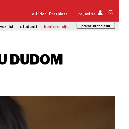
e-Lider
Pretplata
prijavi se
prikaži kronološki
zvoznici
studenti
konferencije
JU DUDOM