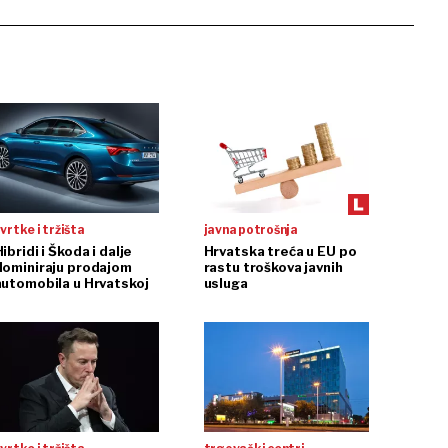
vrtke i tržišta
javna potrošnja
ibridi i Škoda i dalje
Hrvatska treća u EU po
dominiraju prodajom
rastu troškova javnih
automobila u Hrvatskoj
usluga