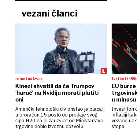
vezani članci
namet na izvoz
tvrtke i tržiš
Kinezi shvatili da će Trumpov
EU burze
'harač' na Nvidiju morati platiti
trgovinsk
oni
u minusu
Američki tehnološki div pristao je plaćati
Investitori
u proračun 15 posto od prodaje svog
inflaciji ka
čipa H20 da bi zauzvrat od Ministarstva
vezane uz 
trgovine dobio izvoznu dozvolu
stopa