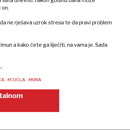
tri sata dnevno, nakon godinu dana može
 on.
uda ne rješava uzrok stresa te da pravi problem
 imun a kako ćete ga liječiti, na vama je. Sada
CA
#CUCLA
#KINA
gitalnom