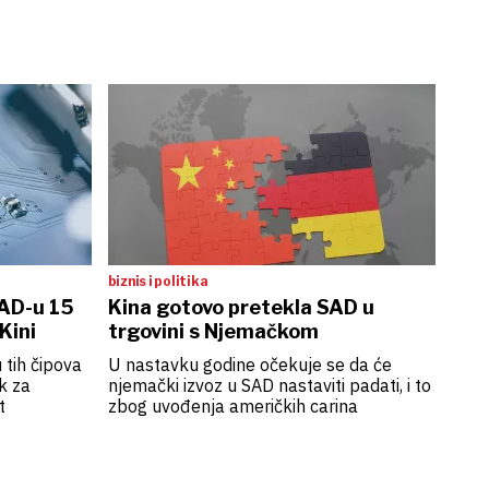
biznis i politika
SAD-u 15
Kina gotovo pretekla SAD u
Kini
trgovini s Njemačkom
 tih čipova
U nastavku godine očekuje se da će
ik za
njemački izvoz u SAD nastaviti padati, i to
t
zbog uvođenja američkih carina