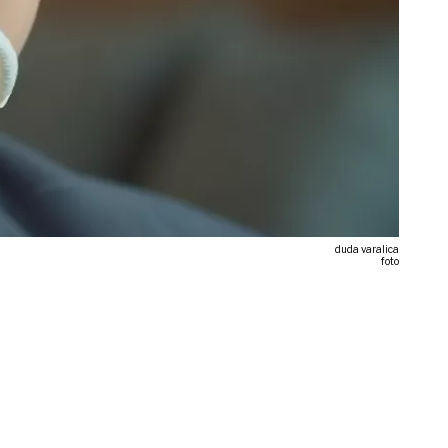
duda varalica
foto