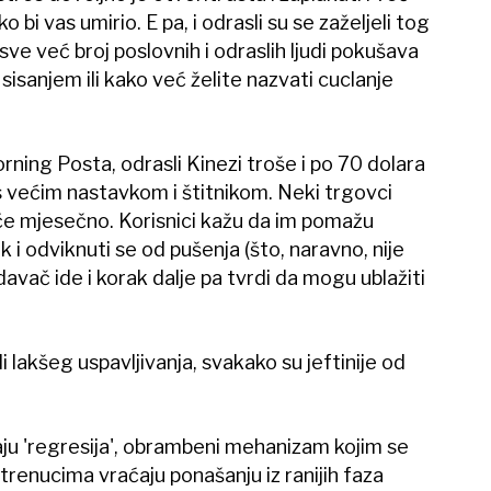
 bi vas umirio. E pa, i odrasli su se zaželjeli tog
sve već broj poslovnih i odraslih ljudi pokušava
sisanjem ili kako već želite nazvati cuclanje
ning Posta, odrasli Kinezi troše i po 70 dolara
 većim nastavkom i štitnikom. Neki trgovci
suće mjesečno. Korisnici kažu da im pomažu
ak i odviknuti se od pušenja (što, naravno, nije
vač ide i korak dalje pa tvrdi da mogu ublažiti
li lakšeg uspavljivanja, svakako su jeftinije od
ju 'regresija', obrambeni mehanizam kojim se
trenucima vraćaju ponašanju iz ranijih faza