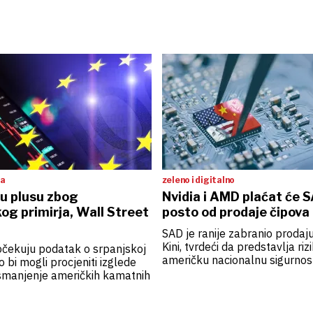
ta
zeleno i digitalno
 u plusu zbog
Nvidia i AMD plaćat će 
og primirja, Wall Street
posto od prodaje čipova 
SAD je ranije zabranio prodaju
Kini, tvrdeći da predstavlja riz
 očekuju podatak o srpanjskoj
američku nacionalnu sigurnos
ko bi mogli procjeniti izglede
smanjenje američkih kamatnih