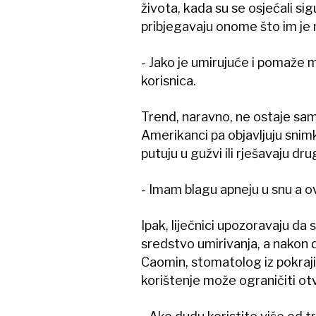
života, kada su se osjećali sig
pribjegavaju onome što im je 
- Jako je umirujuće i pomaže m
korisnica.
Trend, naravno, ne ostaje sam
Amerikanci pa objavljuju snimk
putuju u gužvi ili rješavaju d
- Imam blagu apneju u snu a ov
Ipak, liječnici upozoravaju da
sredstvo umirivanja, a nakon
Caomin, stomatolog iz pokraji
korištenje može ograničiti otva