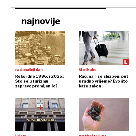
najnovije
na današnji dan
što i kako
Rekordne 1986. i 2025.:
Računa li se službeni put
Što se u turizmu
u radno vrijeme? Evo što
zapravo promijenilo?
kaže zakon