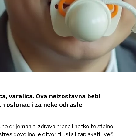
ca, varalica. Ova neizostavna bebi
n oslonac i za neke odrasle
puno drijemanja, zdrava hrana i netko te stalno
 stres dovoljno je otvoriti usta i zaplakati i već