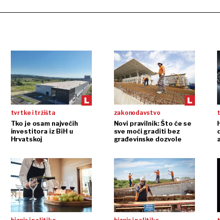
tvrtke i tržišta
zakonodavstvo
t
Tko je osam najvećih
Novi pravilnik: Što će se
H
investitora iz BiH u
sve moći graditi bez
Hrvatskoj
građevinske dozvole