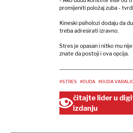
- Ako dudu koristite više od 
promijeniti položaj zuba - tvrdi
Kineski psiholozi dodaju da d
treba adresirati izravno.
Stres je opasan i nitko mu nije
znate da postoji i ova opcija.
#STRES
#DUDA
#DUDA VARALI
čitajte lider u di
izdanju