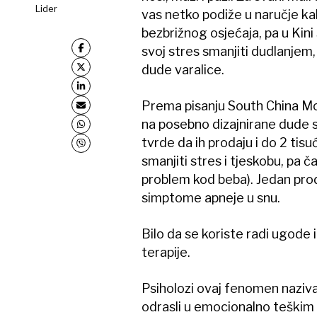
Lider
vas netko podiže u naručje kako
bezbrižnog osjećaja, pa u Kini 
svoj stres smanjiti dudlanjem, 
dude varalice.
Prema pisanju South China Mor
na posebno dizajnirane dude s
tvrde da ih prodaju i do 2 ti
smanjiti stres i tjeskobu, pa č
problem kod beba). Jedan proda
simptome apneje u snu.
Bilo da se koriste radi ugode i
terapije.
Psiholozi ovaj fenomen naziva
odrasli u emocionalno teškim 