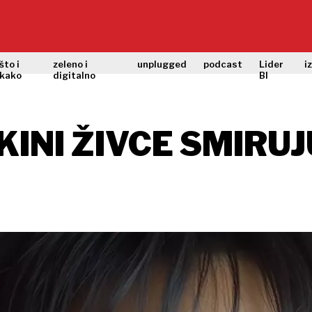
što i
zeleno i
unplugged
podcast
Lider
i
kako
digitalno
BI
KINI ŽIVCE SMIRU