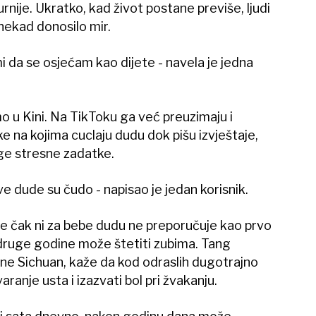
urnije. Ukratko, kad život postane previše, ljudi
nekad donosilo mir.
i da se osjećam kao dijete - navela je jedna
o u Kini. Na TikToku ga već preuzimaju i
e na kojima cuclaju dudu dok pišu izvještaje,
ruge stresne zadatke.
e dude su čudo - napisao je jedan korisnik.
 se čak ni za bebe dudu ne preporučuje kao prvo
 druge godine može štetiti zubima. Tang
ne Sichuan, kaže da kod odraslih dugotrajno
ranje usta i izazvati bol pri žvakanju.