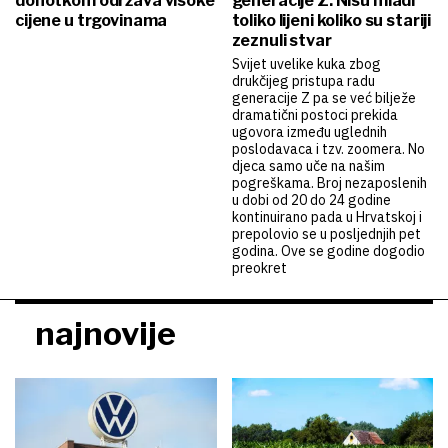
dohotkom održava visoke
generacije Z: Nisu mladi
cijene u trgovinama
toliko lijeni koliko su stariji
zeznuli stvar
Svijet uvelike kuka zbog
drukčijeg pristupa radu
generacije Z pa se već bilježe
dramatični postoci prekida
ugovora između uglednih
poslodavaca i tzv. zoomera. No
djeca samo uče na našim
pogreškama. Broj nezaposlenih
u dobi od 20 do 24 godine
kontinuirano pada u Hrvatskoj i
prepolovio se u posljednjih pet
godina. Ove se godine dogodio
preokret
najnovije