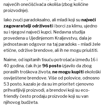
najvećih onečišćivača okoliša (zbog količine
proizvodnje).
Iako zvuči paradoksalno, ali mladi koji su
najveći
zagovaratelji održivosti
i borci za klimu, ujedno
su i njegovi najveći kupci. Nedavna studija
provedena u Ujedinjenom Kraljevstvu, dala je
jednostavan odgovor na taj paradoks – mladi žele
etične, održive brendove, ali ih ne mogu priuštiti.
Naime, od ispitanih tisuću potrošača između 16 i
40 godina, čak ih je
96 posto
izjavilo da zbog
poraslih troškova života,
ne mogu kupiti
ekološki
osviještene brendove. Više od polovice, odnosno
53 posto, kazalo je da su im prioritet cjenovno
prihvatljiviji proizvodi, a brendovi koji su eco-
friendly često prodaju proizvode koji su van
njihovog budžeta.