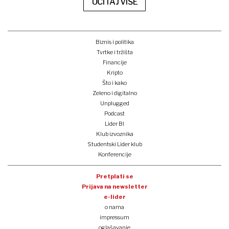
UČITAJ VIŠE
Biznis i politika
Tvrtke i tržišta
Financije
Kripto
Što i kako
Zeleno i digitalno
Unplugged
Podcast
Lider BI
Klub izvoznika
Studentski Lider klub
Konferencije
Pretplati se
Prijava na newsletter
e-lider
o nama
impressum
oglašavanje