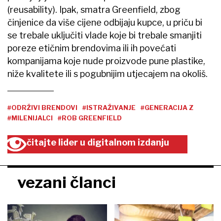
(reusability). Ipak, smatra Greenfield, zbog
činjenice da više cijene odbijaju kupce, u priču bi
se trebale uključiti vlade koje bi trebale smanjiti
poreze etičnim brendovima ili ih povećati
kompanijama koje nude proizvode pune plastike,
niže kvalitete ili s pogubnijim utjecajem na okoliš.
#ODRŽIVI BRENDOVI
#ISTRAŽIVANJE
#GENERACIJA Z
#MILENIJALCI
#ROB GREENFIELD
čitajte lider u digitalnom izdanju
vezani članci