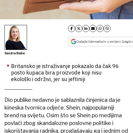
Dodajte lidermedia.hr u omiljeni Google i
Sandra Babić
Britansko je istraživanje pokazalo da čak 96
posto kupaca bira proizvode koji nisu
ekološki i održivi, jer su jeftiniji
Dio publike nedavno je sablaznila činjenica da je
kineska tvornica odjeće, Shein, najpopularniji
brend na svijetu. Osim što se Shein po medijima
povlači zbog skandalozne poslovne politike i
iskorištavanja radnika, proglašavaju ga i jednim od