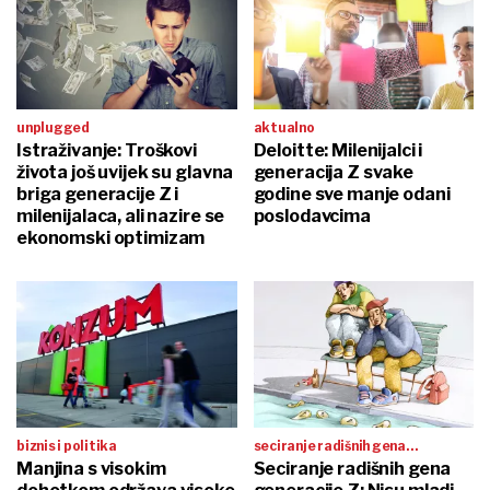
unplugged
aktualno
Istraživanje: Troškovi
Deloitte: Milenijalci i
života još uvijek su glavna
generacija Z svake
briga generacije Z i
godine sve manje odani
milenijalaca, ali nazire se
poslodavcima
ekonomski optimizam
biznis i politika
seciranje radišnih gena
Manjina s visokim
generacije z
Seciranje radišnih gena