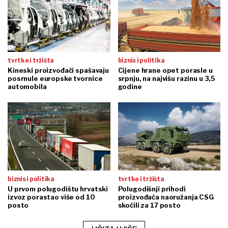
tvrtke i tržišta
biznis i politika
Kineski proizvođači spašavaju
Cijene hrane opet porasle u
posrnule europske tvornice
srpnju, na najvišu razinu u 3,5
automobila
godine
biznis i politika
tvrtke i tržišta
U prvom polugodištu hrvatski
Polugodišnji prihodi
izvoz porastao više od 10
proizvođača naoružanja CSG
posto
skočili za 17 posto