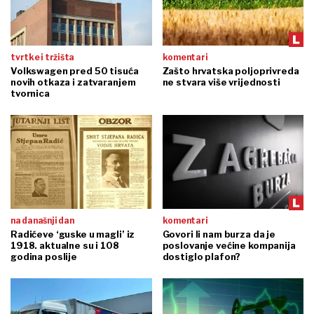
tvrtke i tržišta
komentari
Volkswagen pred 50 tisuća
Zašto hrvatska poljoprivreda
novih otkaza i zatvaranjem
ne stvara više vrijednosti
tvornica
na današnji dan
komentari
Radićeve ‘guske u magli’ iz
Govori li nam burza da je
1918. aktualne su i 108
poslovanje većine kompanija
godina poslije
dostiglo plafon?