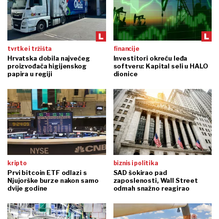
tvrtke i tržišta
financije
Hrvatska dobila najvećeg
Investitori okreću leđa
proizvođača higijenskog
softveru: Kapital seli u HALO
papira u regiji
dionice
kripto
biznis i politika
Prvi bitcoin ETF odlazi s
SAD šokirao pad
Njujorške burze nakon samo
zaposlenosti, Wall Street
dvije godine
odmah snažno reagirao