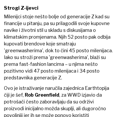
Strogi Z-ijevci
Milenijci stoje nešto bolje od generacije Z kad su
financije u pitanju, pa su prilagodili svoje kupovne
navike i životni stil u skladu s diskusijama o
klimatskim promjenama. Njih 52 posto pak odbija
kupovati brendove koje smatraju
'greenwasherima', dok to čini 45 posto milenijaca.
Iako su stroži prema 'greenwasherima', blaži su
prema fast-fashion lancima – u njima nešto
pozitivno vidi 47 posto milenijaca i 34 posto
predstavnika generacije Z.
Ovo je istraživanje naručila zajednica Earthtopija
čiji je šef,
Rob Greenfield
, za WWD izjavio da
potrošači često zaboravljaju da su održivi
proizvodi inicijalno možda skuplji, ali dugoročno
povoljniji jer ih se može ponovo koristiti