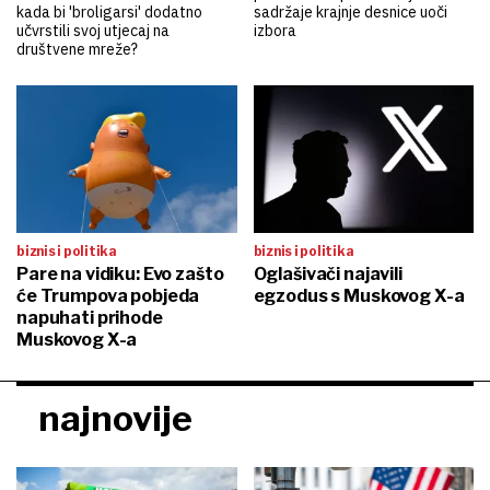
kada bi 'broligarsi' dodatno
sadržaje krajnje desnice uoči
učvrstili svoj utjecaj na
izbora
društvene mreže?
biznis i politika
biznis i politika
Pare na vidiku: Evo zašto
Oglašivači najavili
će Trumpova pobjeda
egzodus s Muskovog X-a
napuhati prihode
Muskovog X-a
najnovije