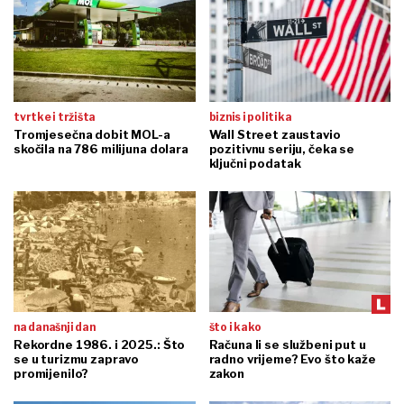
tvrtke i tržišta
biznis i politika
Tromjesečna dobit MOL-a
Wall Street zaustavio
skočila na 786 milijuna dolara
pozitivnu seriju, čeka se
ključni podatak
na današnji dan
što i kako
Rekordne 1986. i 2025.: Što
Računa li se službeni put u
se u turizmu zapravo
radno vrijeme? Evo što kaže
promijenilo?
zakon