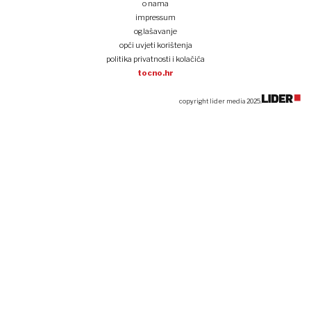
o nama
impressum
oglašavanje
opći uvjeti korištenja
politika privatnosti i kolačića
tocno.hr
copyright lider media 2025.