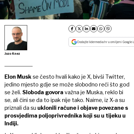
Dodajte lidermedia.hr u omiljeni Google i
Jozo Knez
Elon Musk
se često hvali kako je X, bivši Twitter,
jedino mjesto gdje se može slobodno reći što god
se želi.
Sloboda govora
važna je Muska, reklo bi
se, ali čini se da to ipak nije tako. Naime, iz X-a su
priznali da su
uklonili račune i objave povezane s
prosvjedima poljoprivrednika koji su u tijeku u
Indiji.