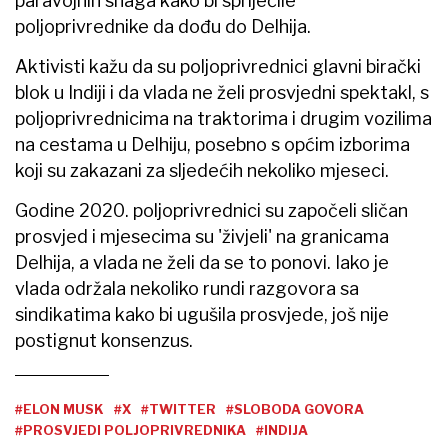
paravojnih snaga kako bi spriječile
poljoprivrednike da dođu do Delhija.
Aktivisti kažu da su poljoprivrednici glavni birački
blok u Indiji i da vlada ne želi prosvjedni spektakl, s
poljoprivrednicima na traktorima i drugim vozilima
na cestama u Delhiju, posebno s općim izborima
koji su zakazani za sljedećih nekoliko mjeseci.
Godine 2020. poljoprivrednici su započeli sličan
prosvjed i mjesecima su 'živjeli' na granicama
Delhija, a vlada ne želi da se to ponovi. Iako je
vlada održala nekoliko rundi razgovora sa
sindikatima kako bi ugušila prosvjede, još nije
postignut konsenzus.
#ELON MUSK
#X
#TWITTER
#SLOBODA GOVORA
#PROSVJEDI POLJOPRIVREDNIKA
#INDIJA