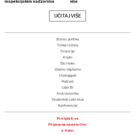
inspekcijskim nadzorima
više
UČITAJ VIŠE
Biznis i politika
Tvrtke i tržišta
Financije
Kripto
Što i kako
Zeleno i digitalno
Unplugged
Podcast
Lider BI
Klub izvoznika
Studentski Lider klub
Konferencije
Pretplati se
Prijava na newsletter
e-lider