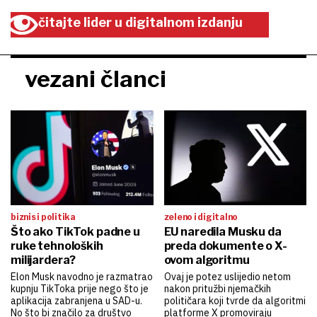
čitajte lider u digitalnom izdanju
vezani članci
biznis i politika
zeleno i digitalno
Što ako TikTok padne u
EU naredila Musku da
ruke tehnoloških
preda dokumente o X-
milijardera?
ovom algoritmu
Elon Musk navodno je razmatrao
Ovaj je potez uslijedio netom
kupnju TikToka prije nego što je
nakon pritužbi njemačkih
aplikacija zabranjena u SAD-u.
političara koji tvrde da algoritmi
No što bi značilo za društvo
platforme X promoviraju