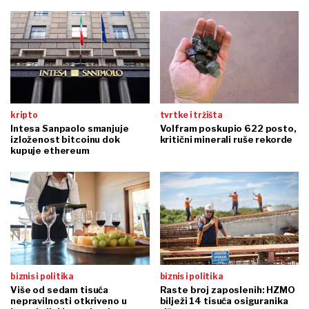
kripto
tvrtke i tržišta
Intesa Sanpaolo smanjuje
Volfram poskupio 622 posto,
izloženost bitcoinu dok
kritični minerali ruše rekorde
kupuje ethereum
biznis i politika
biznis i politika
Više od sedam tisuća
Raste broj zaposlenih: HZMO
nepravilnosti otkriveno u
bilježi 14 tisuća osiguranika