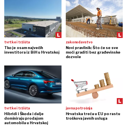
tvrtke i tržišta
zakonodavstvo
Tko je osam najvećih
Novi pravilnik: Što će se sve
investitora iz BiH u Hrvatskoj
moći graditi bez građevinske
dozvole
tvrtke i tržišta
javna potrošnja
Hibridi i Škoda i dalje
Hrvatska treća u EU po rastu
dominiraju prodajom
troškova javnih usluga
automobila u Hrvatskoj