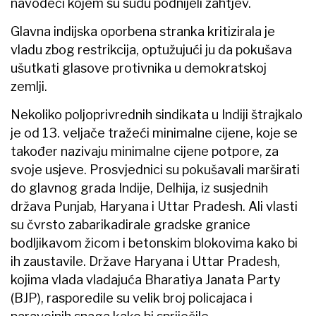
navodeći kojem su sudu podnijeli zahtjev.
Glavna indijska oporbena stranka kritizirala je
vladu zbog restrikcija, optužujući ju da pokušava
ušutkati glasove protivnika u demokratskoj
zemlji.
Nekoliko poljoprivrednih sindikata u Indiji štrajkalo
je od 13. veljače tražeći minimalne cijene, koje se
također nazivaju minimalne cijene potpore, za
svoje usjeve. Prosvjednici su pokušavali marširati
do glavnog grada Indije, Delhija, iz susjednih
država Punjab, Haryana i Uttar Pradesh. Ali vlasti
su čvrsto zabarikadirale gradske granice
bodljikavom žicom i betonskim blokovima kako bi
ih zaustavile. Države Haryana i Uttar Pradesh,
kojima vlada vladajuća Bharatiya Janata Party
(BJP), rasporedile su velik broj policajaca i