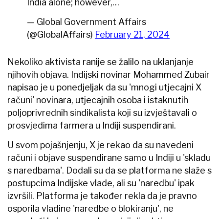
India alone; however,…
— Global Government Affairs
(@GlobalAffairs)
February 21, 2024
Nekoliko aktivista ranije se žalilo na uklanjanje
njihovih objava. Indijski novinar Mohammed Zubair
napisao je u ponedjeljak da su 'mnogi utjecajni X
računi' novinara, utjecajnih osoba i istaknutih
poljoprivrednih sindikalista koji su izvještavali o
prosvjedima farmera u Indiji suspendirani.
U svom pojašnjenju, X je rekao da su navedeni
računi i objave suspendirane samo u Indiji u 'skladu
s naredbama'. Dodali su da se platforma ne slaže s
postupcima Indijske vlade, ali su 'naredbu' ipak
izvršili. Platforma je također rekla da je pravno
osporila vladine 'naredbe o blokiranju', ne