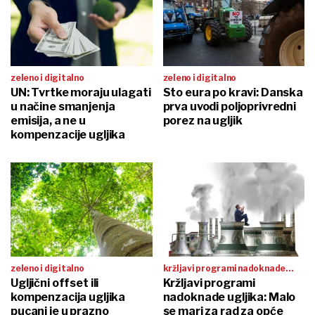
zeleno i digitalno
zeleno i digitalno
UN: Tvrtke moraju ulagati
Sto eura po kravi: Danska
u načine smanjenja
prva uvodi poljoprivredni
emisija, a ne u
porez na ugljik
kompenzacije ugljika
zeleno i digitalno
kržljavi programi nadoknade
Ugljični offset ili
ugljika
Kržljavi programi
kompenzacija ugljika
nadoknade ugljika: Malo
pucanj je u prazno
se mari za rad za opće