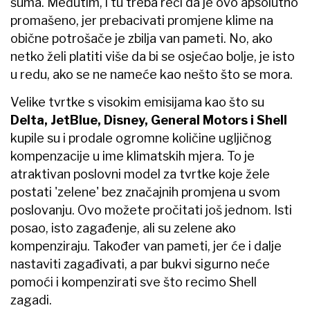
šuma. Međutim, i tu treba reći da je ovo apsolutno
promašeno, jer prebacivati promjene klime na
obične potrošače je zbilja van pameti. No, ako
netko želi platiti više da bi se osjećao bolje, je isto
u redu, ako se ne nameće kao nešto što se mora.
Velike tvrtke s visokim emisijama kao što su
Delta, JetBlue, Disney, General Motors i Shell
kupile su i prodale ogromne količine ugljičnog
kompenzacije u ime klimatskih mjera. To je
atraktivan poslovni model za tvrtke koje žele
postati 'zelene' bez značajnih promjena u svom
poslovanju. Ovo možete pročitati još jednom. Isti
posao, isto zagađenje, ali su zelene ako
kompenziraju. Također van pameti, jer će i dalje
nastaviti zagađivati, a par bukvi sigurno neće
pomoći i kompenzirati sve što recimo Shell
zagadi.