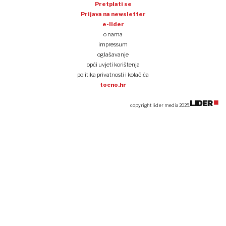
Pretplati se
Prijava na newsletter
e-lider
o nama
impressum
oglašavanje
opći uvjeti korištenja
politika privatnosti i kolačića
tocno.hr
copyright lider media 2025.