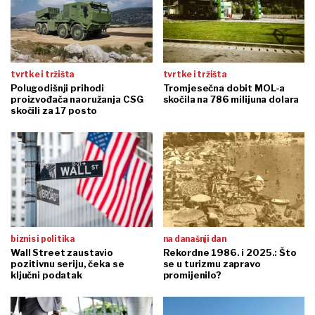
tvrtke i tržišta
tvrtke i tržišta
Polugodišnji prihodi
Tromjesečna dobit MOL-a
proizvođača naoružanja CSG
skočila na 786 milijuna dolara
skočili za 17 posto
biznis i politika
na današnji dan
Wall Street zaustavio
Rekordne 1986. i 2025.: Što
pozitivnu seriju, čeka se
se u turizmu zapravo
ključni podatak
promijenilo?