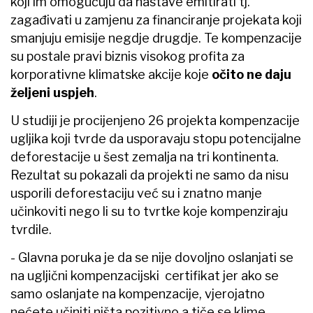
koji im omogućuju da nastave emitirati tj.
zagađivati u zamjenu za financiranje projekata koji
smanjuju emisije negdje drugdje. Te kompenzacije
su postale pravi biznis visokog profita za
korporativne klimatske akcije koje
očito ne daju
željeni uspjeh
.
U studiji je procijenjeno 26 projekta kompenzacije
ugljika koji tvrde da usporavaju stopu potencijalne
deforestacije u šest zemalja na tri kontinenta.
Rezultat su pokazali da projekti ne samo da nisu
usporili deforestaciju već su i znatno manje
učinkoviti nego li su to tvrtke koje kompenziraju
tvrdile.
- Glavna poruka je da se nije dovoljno oslanjati se
na ugljični kompenzacijski certifikat jer ako se
samo oslanjate na kompenzacije, vjerojatno
nećete učiniti ništa pozitivno a tiče se klime –