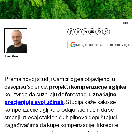
foto
Dodajte lidermedia.hr u omiljeni Google i
Jozo Knez
Prema novoj studiji Cambridgea objavljenoj u
časopisu Science,
projekti kompenzacije ugljika
koji tvrde da suzbijaju deforestaciju
značajno
precjenjuju svoj učinak
. Studija kaže kako se
kompenzacije ugljika prodaju kao način da se
smanji utjecaj stakleničkih plinova dopuštajući
zagađivačima da kupe kompenzacije ili kredite