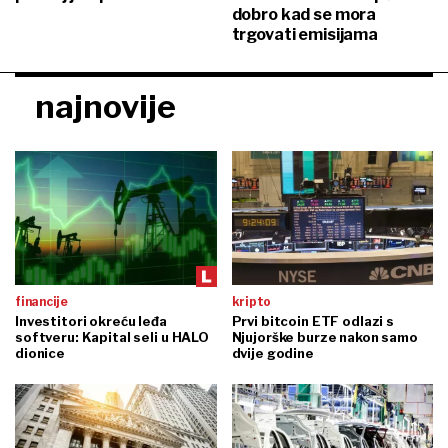
dobro kad se mora
trgovati emisijama
najnovije
financije
kripto
Investitori okreću leđa
Prvi bitcoin ETF odlazi s
softveru: Kapital seli u HALO
Njujorške burze nakon samo
dionice
dvije godine