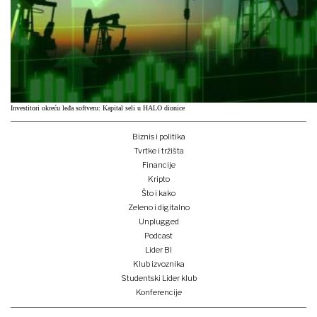
Investitori okreću leđa softveru: Kapital seli u HALO dionice
Biznis i politika
Tvrtke i tržišta
Financije
Kripto
Što i kako
Zeleno i digitalno
Unplugged
Podcast
Lider BI
Klub izvoznika
Studentski Lider klub
Konferencije