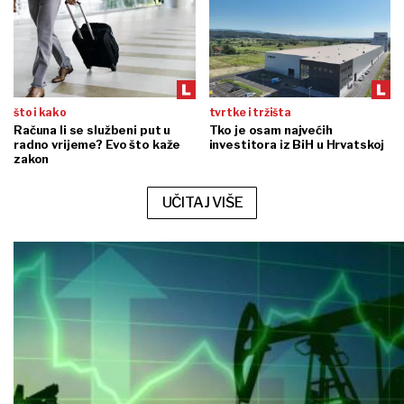
što i kako
tvrtke i tržišta
Računa li se službeni put u
Tko je osam najvećih
radno vrijeme? Evo što kaže
investitora iz BiH u Hrvatskoj
zakon
UČITAJ VIŠE