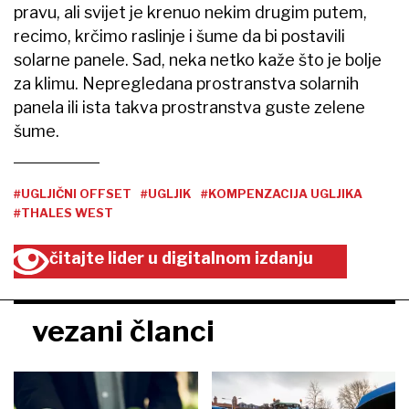
pravu, ali svijet je krenuo nekim drugim putem,
recimo, krčimo raslinje i šume da bi postavili
solarne panele. Sad, neka netko kaže što je bolje
za klimu. Nepregledana prostranstva solarnih
panela ili ista takva prostranstva guste zelene
šume.
#UGLJIČNI OFFSET
#UGLJIK
#KOMPENZACIJA UGLJIKA
#THALES WEST
čitajte lider u digitalnom izdanju
vezani članci