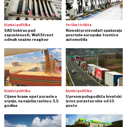
biznis i politika
tvrtke i tržišta
SAD šokirao pad
Kineski proizvođači spašavaju
zaposlenosti, Wall Street
posrnule europske tvornice
odmah snažno reagirao
automobila
biznis i politika
biznis i politika
Cijene hrane opet porasle u
U prvom polugodištu hrvatski
srpnju, na najvišu razinu u 3,5
izvoz porastao više od 10
godine
posto