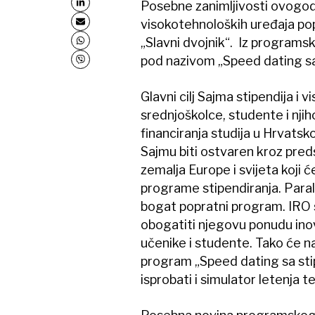
Posebne zanimljivosti ovogod
visokotehnoloških uređaja pop
„Slavni dvojnik“. Iz programs
pod nazivom „Speed dating sa
Glavni cilj Sajma stipendija i 
srednjoškolce, studente i nji
financiranja studija u Hrvatsk
Sajmu biti ostvaren kroz preds
zemalja Europe i svijeta koji 
programe stipendiranja. Paral
bogat popratni program. IRO s
obogatiti njegovu ponudu ino
učenike i studente. Tako će 
program „Speed dating sa stipe
isprobati i simulator letenja te