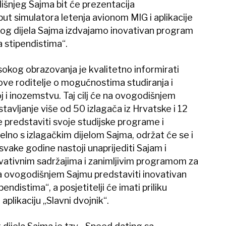
išnjeg Sajma bit će prezentacija
ut simulatora letenja avionom MIG i aplikacije
kog dijela Sajma izdvajamo inovativan program
 stipendistima“.
visokog obrazovanja je kvalitetno informirati
hove roditelje o mogućnostima studiranja i
oj i inozemstvu. Taj cilj će na ovogodišnjem
tavljanje više od 50 izlagača iz Hrvatske i 12
će predstaviti svoje studijske programe i
elno s izlagačkim dijelom Sajma, održat će se i
vake godine nastoji unaprijediti Sajam i
vativnim sadržajima i zanimljivim programom za
na ovogodišnjem Sajmu predstaviti inovativan
ndistima“, a posjetitelji će imati priliku
 aplikaciju „Slavni dvojnik“.