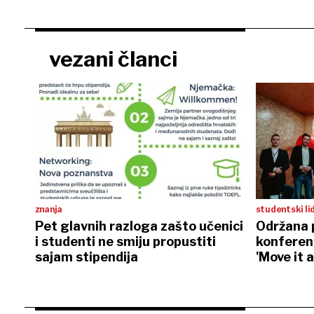
vezani članci
znanja
studentski li
Pet glavnih razloga zašto učenici
Održana 
i studenti ne smiju propustiti
konferen
sajam stipendija
'Move it 