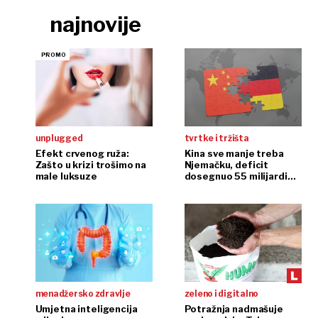
najnovije
unplugged
tvrtke i tržišta
Efekt crvenog ruža:
Kina sve manje treba
Zašto u krizi trošimo na
Njemačku, deficit
male luksuze
dosegnuo 55 milijardi
eura
menadžersko zdravlje
zeleno i digitalno
Umjetna inteligencija
Potražnja nadmašuje