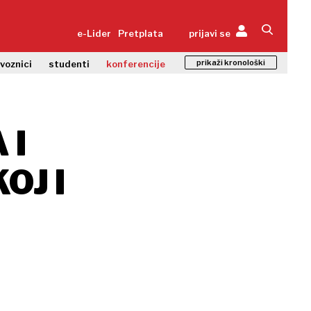
e-Lider
Pretplata
prijavi se
prikaži kronološki
zvoznici
studenti
konferencije
 I
OJ I