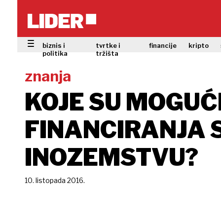
biznis i
tvrtke i
financije
kripto
politika
tržišta
znanja
KOJE SU MOGUĆ
FINANCIRANJA S
INOZEMSTVU?
10. listopada 2016.