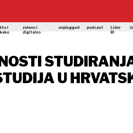
što i
zeleno i
unplugged
podcast
Lider
i
kako
digitalno
BI
NOSTI STUDIRANJA
TUDIJA U HRVATSK