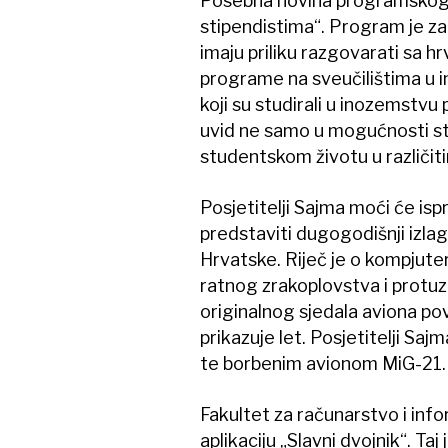
Posebna novina programskog d
stipendistima“. Program je zami
imaju priliku razgovarati sa h
programe na sveučilištima u 
koji su studirali u inozemstvu p
uvid ne samo u mogućnosti stu
studentskom životu u različit
Posjetitelji Sajma moći će isp
predstaviti dugogodišnji izla
Hrvatske. Riječ je o kompjut
ratnog zrakoplovstva i protuz
originalnog sjedala aviona p
prikazuje let. Posjetitelji Sa
te borbenim avionom MiG-21.
Fakultet za računarstvo i info
aplikaciju „Slavni dvojnik“. Ta