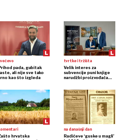
zvečevo
tvrtke i tržišta
Prihod pada, gubitak
Velik interes za
aste, ali nije sve tako
subvencije puni knjige
crno kao što izgleda
narudžbi proizvođača
dizala
komentari
na današnji dan
Zašto hrvatska
Radićeve ‘guske u magli’