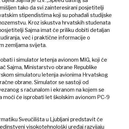
ijela Sajma je tzv. „Speed dating sa
šljen tako da svi zainteresirani posjetitelji
rvatskim stipendistima koji su pohađali studijske
inozemstvu. Kroz iskustva hrvatskih studenata
osjetitelji Sajma imat će priliku dobiti detaljan
diranja, već i praktične informacije o
im zemljama svijeta.
robati i simulator letenja avionom MIG, koji će
gač Sajma, Ministarstvo obrane Republike
erskom simulatoru letenja avionima Hrvatskog
račne obrane. Simulator se sastoji od
ovezanog s računalom i ekranom na kojem se
jma moći će isprobati let školskim avionom PC-9
rmatiku Sveučilišta u Ljubljani predstavit će
j jedinstveni visokotehnološki uređaj razvijaju