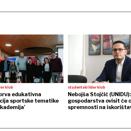
der klub
studentski lider klub
prva edukativna
Nebojša Stojčić (UNIDU):
cija sportske tematike
gospodarstva ovisit će 
akademija'
spremnosti na iskorišta
tehnoloških prilika