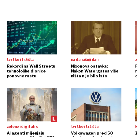
tvrtke i tržišta
na današnji dan
Rekordi na Wall Streetu,
Nixonova ostavka:
tehnološke dionice
Nakon Watergatea više
r
ponovno rastu
ništa nije bilo isto
zeleno i digitalno
tvrtke i tržišta
AI agenti mijenjaju
Volkswagen pred 50