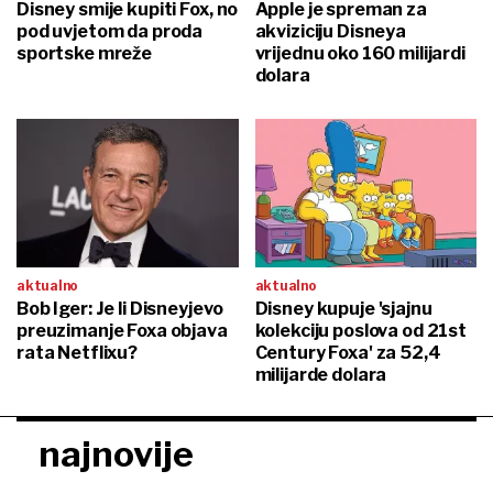
Disney smije kupiti Fox, no
Apple je spreman za
pod uvjetom da proda
akviziciju Disneya
sportske mreže
vrijednu oko 160 milijardi
dolara
aktualno
aktualno
Bob Iger: Je li Disneyjevo
Disney kupuje 'sjajnu
preuzimanje Foxa objava
kolekciju poslova od 21st
rata Netflixu?
Century Foxa' za 52,4
milijarde dolara
najnovije