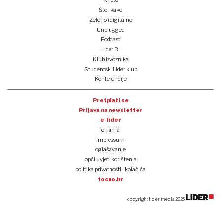
Kripto
Što i kako
Zeleno i digitalno
Unplugged
Podcast
Lider BI
Klub izvoznika
Studentski Lider klub
Konferencije
Pretplati se
Prijava na newsletter
e-lider
o nama
impressum
oglašavanje
opći uvjeti korištenja
politika privatnosti i kolačića
tocno.hr
copyright lider media 2025.