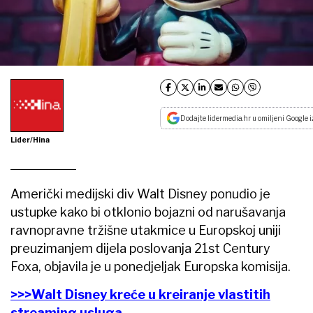
Dodajte lidermedia.hr u omiljeni Google i
Lider/Hina
Američki medijski div Walt Disney ponudio je
ustupke kako bi otklonio bojazni od narušavanja
ravnopravne tržišne utakmice u Europskoj uniji
preuzimanjem dijela poslovanja 21st Century
Foxa, objavila je u ponedjeljak Europska komisija.
>>>Walt Disney kreće u kreiranje vlastitih
streaming usluga