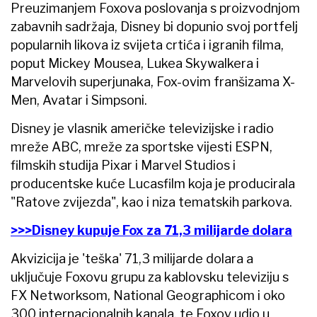
Preuzimanjem Foxova poslovanja s proizvodnjom
zabavnih sadržaja, Disney bi dopunio svoj portfelj
popularnih likova iz svijeta crtića i igranih filma,
poput Mickey Mousea, Lukea Skywalkera i
Marvelovih superjunaka, Fox-ovim franšizama X-
Men, Avatar i Simpsoni.
Disney je vlasnik američke televizijske i radio
mreže ABC, mreže za sportske vijesti ESPN,
filmskih studija Pixar i Marvel Studios i
producentske kuće Lucasfilm koja je producirala
"Ratove zvijezda", kao i niza tematskih parkova.
>>>Disney kupuje Fox za 71,3 milijarde dolara
Akvizicija je 'teška' 71,3 milijarde dolara a
uključuje Foxovu grupu za kablovsku televiziju s
FX Networksom, National Geographicom i oko
300 internacionalnih kanala, te Foxov udio u