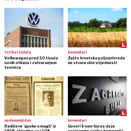
tvrtke i tržišta
komentari
Volkswagen pred 50 tisuća
Zašto hrvatska poljoprivreda
novih otkaza i zatvaranjem
ne stvara više vrijednosti
tvornica
na današnji dan
komentari
Radićeve ‘guske u magli’ iz
Govori li nam burza da je
1918. aktualne su i 108
poslovanje većine kompanija