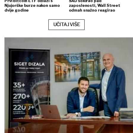
Prvi bitcoin ETF odlazi s
SAD šokirao pad
Njujorške burze nakon samo
zaposlenosti, Wall Street
dvije godine
odmah snažno reagirao
UČITAJ VIŠE