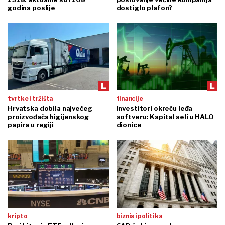
godina poslije
dostiglo plafon?
tvrtke i tržišta
financije
Hrvatska dobila najvećeg
Investitori okreću leđa
proizvođača higijenskog
softveru: Kapital seli u HALO
papira u regiji
dionice
kripto
biznis i politika