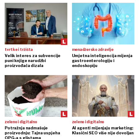
tvrtke i tržišta
menadžersko zdravlje
Velik interes za subvencije
Umjetna inteligencija mijenja
puni knjige narudžbi
gastroenterologiju i
proizvođača dizala
endoskopiju
zeleno i digitalno
zeleno i digitalno
Potražnja nadmašuje
AI agenti mijenjaju marketing:
proizvodnju: Tajna uspjeha
Klasični SEO više nije dovoljan
OPG-a s glistama