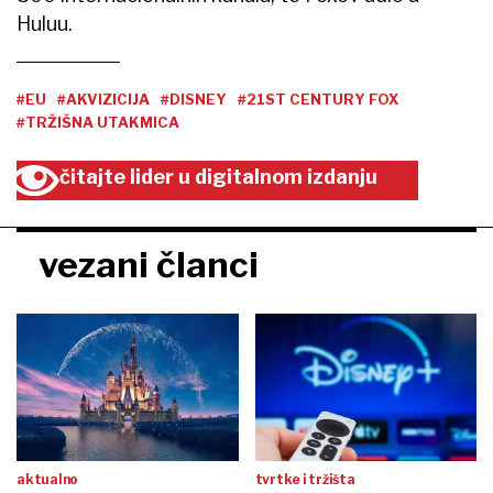
Huluu.
#EU
#AKVIZICIJA
#DISNEY
#21ST CENTURY FOX
#TRŽIŠNA UTAKMICA
čitajte lider u digitalnom izdanju
vezani članci
aktualno
tvrtke i tržišta