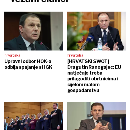
hrvatska
hrvatska
Upravni odbor HOK-a
[HRVATSKI SWOT]
odbija spajanje s HGK
Dragutin Ranogajec: EU
natječaje treba
prilagoditi obrtnicima i
cijelom malom
gospodarstvu