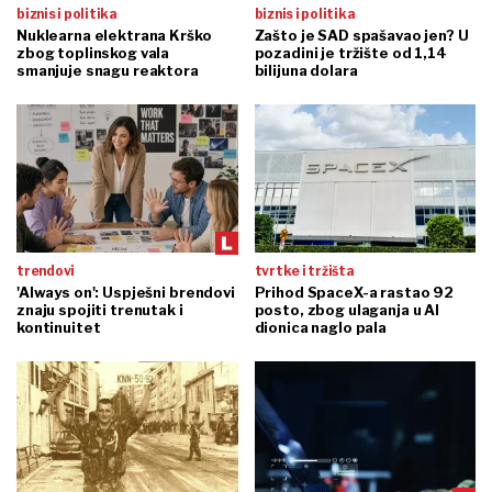
biznis i politika
biznis i politika
Nuklearna elektrana Krško
Zašto je SAD spašavao jen? U
zbog toplinskog vala
pozadini je tržište od 1,14
smanjuje snagu reaktora
bilijuna dolara
trendovi
tvrtke i tržišta
'Always on': Uspješni brendovi
Prihod SpaceX-a rastao 92
znaju spojiti trenutak i
posto, zbog ulaganja u AI
kontinuitet
dionica naglo pala