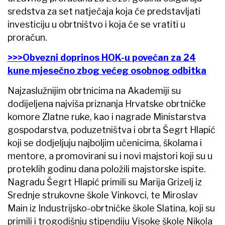
sredstva za set natječaja koja će predstavljati
investiciju u obrtništvo i koja će se vratiti u
proračun.
>>>Obvezni doprinos HOK-u povećan za 24
kune mjesečno zbog većeg osobnog odbitka
Najzaslužnijim obrtnicima na Akademiji su
dodijeljena najviša priznanja Hrvatske obrtničke
komore Zlatne ruke, kao i nagrade Ministarstva
gospodarstva, poduzetništva i obrta Šegrt Hlapić
koji se dodjeljuju najboljim učenicima, školama i
mentore, a promovirani su i novi majstori koji su u
proteklih godinu dana položili majstorske ispite.
Nagradu Šegrt Hlapić primili su Marija Grizelj iz
Srednje strukovne škole Vinkovci, te Miroslav
Main iz Industrijsko-obrtničke škole Slatina, koji su
primili i trogodišnju stipendiju Visoke škole Nikola