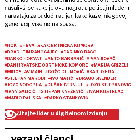
našalivši se kako je ova nagrada poticaj mlađem
naraštaju za budući rad jer, kako kaže, njegovoj
generaciji više nema spasa.
#HOK
#HRVATSKA OBRTNIČKA KOMORA
#DRAGUTIN RANOGAJEC
#DARINKO BAGO
#DARKO HORVAT
#ANTO BARBARIĆ
#IVAN KOVAČ
#DAN HRVATSKE OBRTNIČKE KOMORE
#MARIJA GRIZELJ
#MIROSLAV MAIN
#BOŽO DUJMOVIĆ
#KARLO KRALJ
#STJEPAN MARODI
#IVO MATIĆ
#DRAGO SKENDER
#JOZO VODOPIJA
#DUŠAN ČERNJUL
#JOZO STJEPANOVIĆ
#IVAN GALIČIĆ
#STJEPAN KNEŽEVIĆ
#IVAN KOSTELAC
#MARIO PALISKA
#DARKO STANKOVIĆ
čitajte lider u digitalnom izdanju
vezani članci