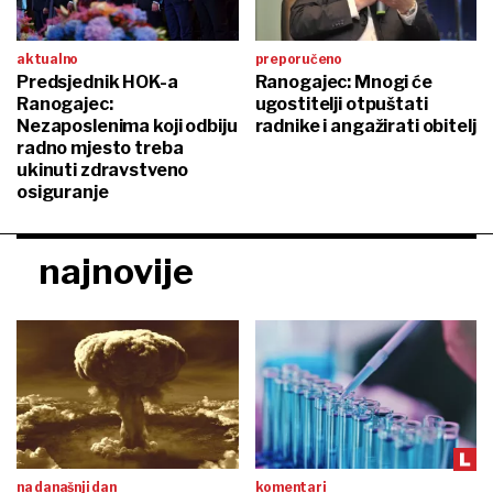
aktualno
preporučeno
Predsjednik HOK-a
Ranogajec: Mnogi će
Ranogajec:
ugostitelji otpuštati
Nezaposlenima koji odbiju
radnike i angažirati obitelj
radno mjesto treba
ukinuti zdravstveno
osiguranje
najnovije
na današnji dan
komentari