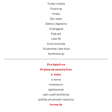
Tvrtke i tržišta
Financije
Kripto
Što i kako
Zeleno i digitalno
Unplugged
Podcast
Lider BI
Klub izvoznika
Studentski Lider klub
Konferencije
Pretplati se
Prijava na newsletter
e-lider
o nama
impressum
oglašavanje
opći uvjeti korištenja
politika privatnosti i kolačića
tocno.hr