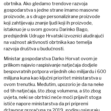
obrtnika. Ako gledamo trendove razvoja
gospodarstva s jedne strane imamo masovne
proizvode, a s druge personalizirane proizvode
koji zahtijevaju znanje ljudi koji ih proizvode,
istaknuo je u svom govoru Darinko Bago,
predsjednik Udruge Hrvatski izvoznici aludirajući
na važnost aktivnosti obrtnika kao temelja
razvoja društva u budućnosti.
Ministar gospodarstva Darko Horvat ovom je
prilikom najavio raspisivanje natječaja dodjele
bespovratnih potpora vrijednih oko milijardu i 600
milijuna kuna kao ključni prioritet ministarstva u
ovom trenutku. Međutim, upozorio je da na neke
od tih natječaja, što zbog volumena, a što zbog
uvjeta, neki se obrtnici neće moći prijavit stoga
ističe napore ministarstva da pri pripremi
državnog proračuna za 2019. godinu osiguraju