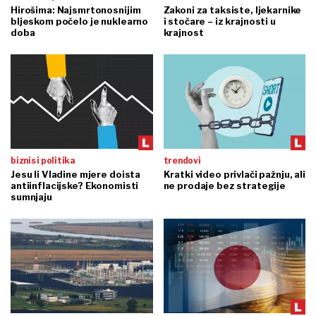
Hirošima: Najsmrtonosnijim
Zakoni za taksiste, ljekarnike
bljeskom počelo je nuklearno
i stočare – iz krajnosti u
doba
krajnost
biznis i politika
trendovi
Jesu li Vladine mjere doista
Kratki video privlači pažnju, ali
antiinflacijske? Ekonomisti
ne prodaje bez strategije
sumnjaju