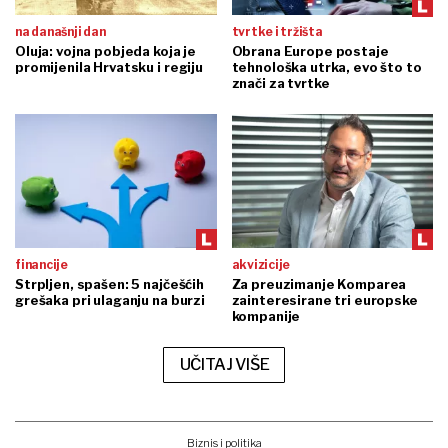
na današnji dan
tvrtke i tržišta
Oluja: vojna pobjeda koja je
Obrana Europe postaje
promijenila Hrvatsku i regiju
tehnološka utrka, evo što to
znači za tvrtke
financije
akvizicije
Strpljen, spašen: 5 najčešćih
Za preuzimanje Komparea
grešaka pri ulaganju na burzi
zainteresirane tri europske
kompanije
UČITAJ VIŠE
Biznis i politika