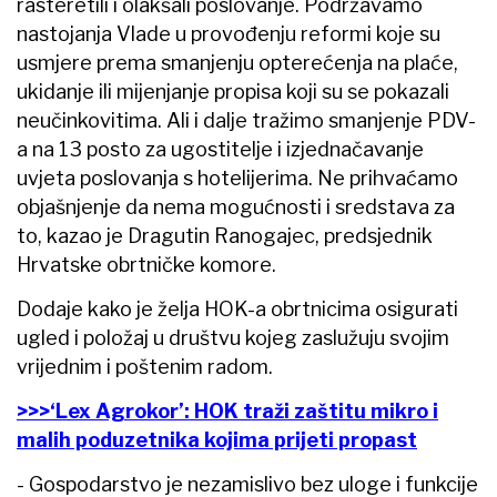
rasteretili i olakšali poslovanje. Podržavamo
nastojanja Vlade u provođenju reformi koje su
usmjere prema smanjenju opterećenja na plaće,
ukidanje ili mijenjanje propisa koji su se pokazali
neučinkovitima. Ali i dalje tražimo smanjenje PDV-
a na 13 posto za ugostitelje i izjednačavanje
uvjeta poslovanja s hotelijerima. Ne prihvaćamo
objašnjenje da nema mogućnosti i sredstava za
to, kazao je Dragutin Ranogajec, predsjednik
Hrvatske obrtničke komore.
Dodaje kako je želja HOK-a obrtnicima osigurati
ugled i položaj u društvu kojeg zaslužuju svojim
vrijednim i poštenim radom.
>>>‘Lex Agrokor’: HOK traži zaštitu mikro i
malih poduzetnika kojima prijeti propast
- Gospodarstvo je nezamislivo bez uloge i funkcije