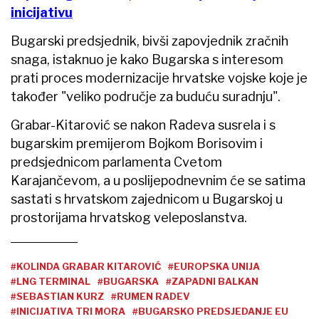
inicijativu
Bugarski predsjednik, bivši zapovjednik zračnih
snaga, istaknuo je kako Bugarska s interesom
prati proces modernizacije hrvatske vojske koje je
također "veliko područje za buduću suradnju".
Grabar-Kitarović se nakon Radeva susrela i s
bugarskim premijerom Bojkom Borisovim i
predsjednicom parlamenta Cvetom
Karajančevom, a u poslijepodnevnim će se satima
sastati s hrvatskom zajednicom u Bugarskoj u
prostorijama hrvatskog veleposlanstva.
#KOLINDA GRABAR KITAROVIĆ
#EUROPSKA UNIJA
#LNG TERMINAL
#BUGARSKA
#ZAPADNI BALKAN
#SEBASTIAN KURZ
#RUMEN RADEV
#INICIJATIVA TRI MORA
#BUGARSKO PREDSJEDANJE EU