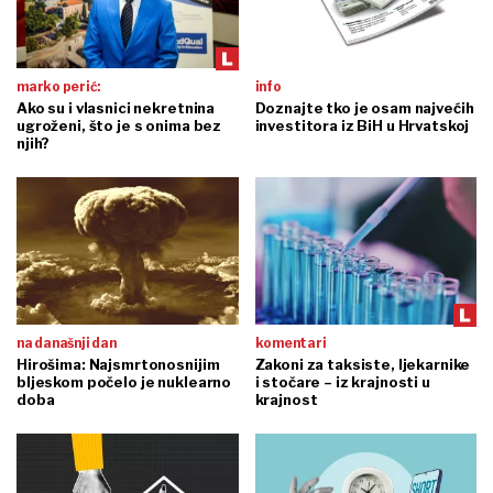
marko perić:
info
Ako su i vlasnici nekretnina
Doznajte tko je osam najvećih
ugroženi, što je s onima bez
investitora iz BiH u Hrvatskoj
njih?
na današnji dan
komentari
Hirošima: Najsmrtonosnijim
Zakoni za taksiste, ljekarnike
bljeskom počelo je nuklearno
i stočare – iz krajnosti u
doba
krajnost