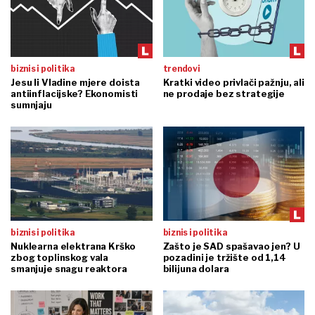
biznis i politika
trendovi
Jesu li Vladine mjere doista
Kratki video privlači pažnju, ali
antiinflacijske? Ekonomisti
ne prodaje bez strategije
sumnjaju
biznis i politika
biznis i politika
Nuklearna elektrana Krško
Zašto je SAD spašavao jen? U
zbog toplinskog vala
pozadini je tržište od 1,14
smanjuje snagu reaktora
bilijuna dolara