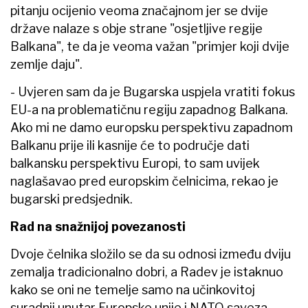
pitanju ocijenio veoma značajnom jer se dvije
države nalaze s obje strane "osjetljive regije
Balkana", te da je veoma važan "primjer koji dvije
zemlje daju".
- Uvjeren sam da je Bugarska uspjela vratiti fokus
EU-a na problematičnu regiju zapadnog Balkana.
Ako mi ne damo europsku perspektivu zapadnom
Balkanu prije ili kasnije će to područje dati
balkansku perspektivu Europi, to sam uvijek
naglašavao pred europskim čelnicima, rekao je
bugarski predsjednik.
Rad na snažnijoj povezanosti
Dvoje čelnika složilo se da su odnosi između dviju
zemalja tradicionalno dobri, a Radev je istaknuo
kako se oni ne temelje samo na učinkovitoj
suradnji unutar Europske unije i NATO saveza,