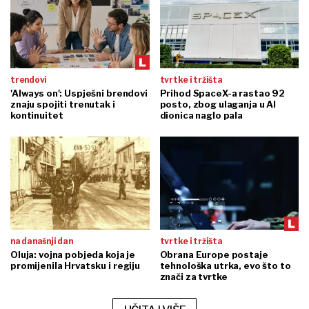
trendovi
tvrtke i tržišta
'Always on': Uspješni brendovi
Prihod SpaceX-a rastao 92
znaju spojiti trenutak i
posto, zbog ulaganja u AI
kontinuitet
dionica naglo pala
na današnji dan
tvrtke i tržišta
Oluja: vojna pobjeda koja je
Obrana Europe postaje
promijenila Hrvatsku i regiju
tehnološka utrka, evo što to
znači za tvrtke