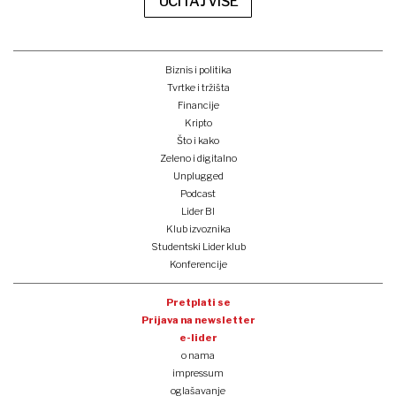
UČITAJ VIŠE
Biznis i politika
Tvrtke i tržišta
Financije
Kripto
Što i kako
Zeleno i digitalno
Unplugged
Podcast
Lider BI
Klub izvoznika
Studentski Lider klub
Konferencije
Pretplati se
Prijava na newsletter
e-lider
o nama
impressum
oglašavanje