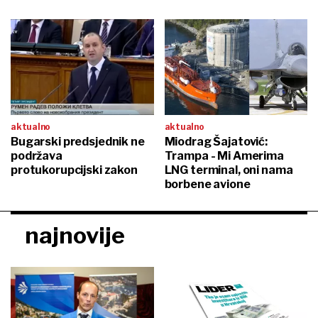
aktualno
aktualno
Bugarski predsjednik ne
Miodrag Šajatović:
podržava
Trampa - Mi Amerima
protukorupcijski zakon
LNG terminal, oni nama
borbene avione
najnovije