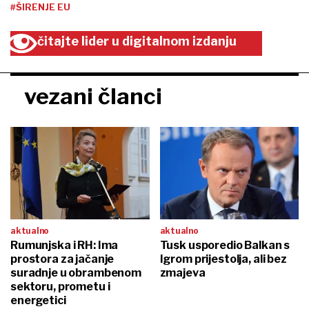
#ŠIRENJE EU
čitajte lider u digitalnom izdanju
vezani članci
aktualno
aktualno
Rumunjska i RH: Ima
Tusk usporedio Balkan s
prostora za jačanje
Igrom prijestolja, ali bez
suradnje u obrambenom
zmajeva
sektoru, prometu i
energetici