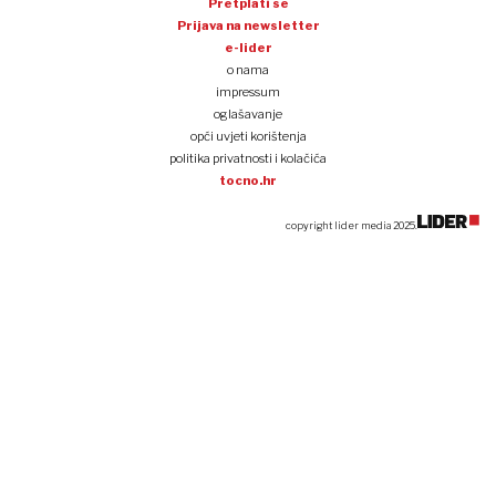
Pretplati se
Prijava na newsletter
e-lider
o nama
impressum
oglašavanje
opći uvjeti korištenja
politika privatnosti i kolačića
tocno.hr
copyright lider media 2025.