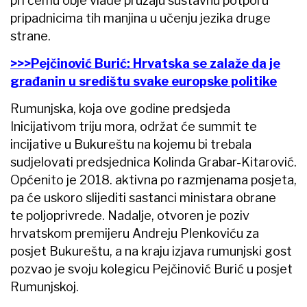
pri čemu obje vlade pružaju sustavnu potporu
pripadnicima tih manjina u učenju jezika druge
strane.
>>>Pejčinović Burić: Hrvatska se zalaže da je
građanin u središtu svake europske politike
Rumunjska, koja ove godine predsjeda
Inicijativom triju mora, održat će summit te
incijative u Bukureštu na kojemu bi trebala
sudjelovati predsjednica Kolinda Grabar-Kitarović.
Općenito je 2018. aktivna po razmjenama posjeta,
pa će uskoro slijediti sastanci ministara obrane
te poljoprivrede. Nadalje, otvoren je poziv
hrvatskom premijeru Andreju Plenkoviću za
posjet Bukureštu, a na kraju izjava rumunjski gost
pozvao je svoju kolegicu Pejčinović Burić u posjet
Rumunjskoj.