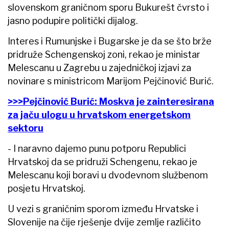
slovenskom graničnom sporu Bukurešt čvrsto i
jasno podupire politički dijalog.
Interes i Rumunjske i Bugarske je da se što brže
pridruže Schengenskoj zoni, rekao je ministar
Melescanu u Zagrebu u zajedničkoj izjavi za
novinare s ministricom Marijom Pejčinović Burić.
>>>Pejčinović Burić: Moskva je zainteresirana
za jaču ulogu u hrvatskom energetskom
sektoru
- I naravno dajemo punu potporu Republici
Hrvatskoj da se pridruži Schengenu, rekao je
Melescanu koji boravi u dvodevnom službenom
posjetu Hrvatskoj.
U vezi s graničnim sporom između Hrvatske i
Slovenije na čije rješenje dvije zemlje različito