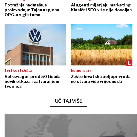
Potražnja nadmašuje
AI agenti mijenjaju marketing:
proizvodnju: Tajna uspjeha
Klasični SEO više nije dovoljan
OPG-a s glistama
tvrtke i tržišta
komentari
Volkswagen pred 50 tisuća
Zašto hrvatska poljoprivreda
novih otkaza i zatvaranjem
ne stvara više vrijednosti
tvornica
UČITAJ VIŠE