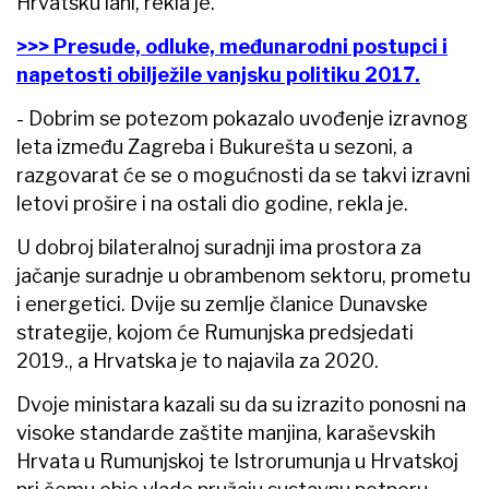
Hrvatsku lani, rekla je.
>>> Presude, odluke, međunarodni postupci i
napetosti obilježile vanjsku politiku 2017.
- Dobrim se potezom pokazalo uvođenje izravnog
leta između Zagreba i Bukurešta u sezoni, a
razgovarat će se o mogućnosti da se takvi izravni
letovi prošire i na ostali dio godine, rekla je.
U dobroj bilateralnoj suradnji ima prostora za
jačanje suradnje u obrambenom sektoru, prometu
i energetici. Dvije su zemlje članice Dunavske
strategije, kojom će Rumunjska predsjedati
2019., a Hrvatska je to najavila za 2020.
Dvoje ministara kazali su da su izrazito ponosni na
visoke standarde zaštite manjina, karaševskih
Hrvata u Rumunjskoj te Istrorumunja u Hrvatskoj