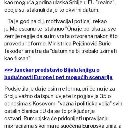
kao moguća godina ulaska Srbije u EU "realna",
oboje su istaknuli da je to okvirni datum.
- Ta je godina cilj, motivacija i poticaj, rekao
je Melescanu te istaknuo "Ona je poruka za sve
zemlje regije da su im vrata otvorena nakon što
provedu reforme. Ministrica Pejčinović Burić
također smatra da "datum ne bi trebalo uzimati
kao fiksan".
>>> Juncker predstavio Bijelu knjigu o
budućnosti Europe i pet mogućih scenarija
Podsjetila je da je osim reforma, pri čemu je za
Srbiju važno da ispuni uvjete iz poglavlja 35 o
odnosima s Kosovom, "važna i politička volja" svih
ostalih članica EU da se to priključenje
ostvari. Rumunjska će pridonijeti upravljanju
migracijama s kojima je suočena Europska unija, a