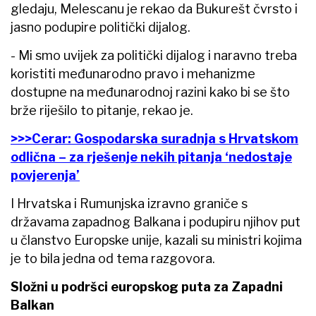
gledaju, Melescanu je rekao da Bukurešt čvrsto i
jasno podupire politički dijalog.
- Mi smo uvijek za politički dijalog i naravno treba
koristiti međunarodno pravo i mehanizme
dostupne na međunarodnoj razini kako bi se što
brže riješilo to pitanje, rekao je.
>>>Cerar: Gospodarska suradnja s Hrvatskom
odlična – za rješenje nekih pitanja ‘nedostaje
povjerenja’
I Hrvatska i Rumunjska izravno graniče s
državama zapadnog Balkana i podupiru njihov put
u članstvo Europske unije, kazali su ministri kojima
je to bila jedna od tema razgovora.
Složni u podršci europskog puta za Zapadni
Balkan