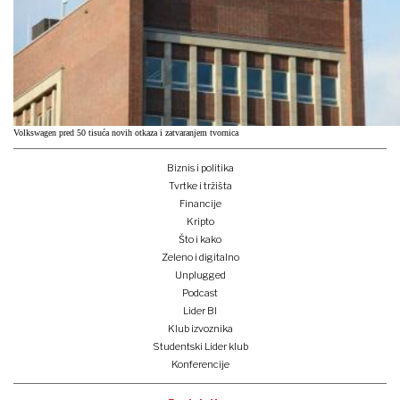
Volkswagen pred 50 tisuća novih otkaza i zatvaranjem tvornica
Biznis i politika
Tvrtke i tržišta
Financije
Kripto
Što i kako
Zeleno i digitalno
Unplugged
Podcast
Lider BI
Klub izvoznika
Studentski Lider klub
Konferencije