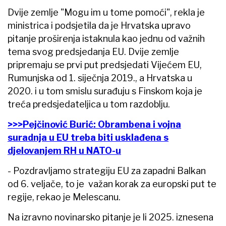
Dvije zemlje "Mogu im u tome pomoći", rekla je
ministrica i podsjetila da je Hrvatska upravo
pitanje proširenja istaknula kao jednu od važnih
tema svog predsjedanja EU. Dvije zemlje
pripremaju se prvi put predsjedati Vijećem EU,
Rumunjska od 1. siječnja 2019., a Hrvatska u
2020. i u tom smislu surađuju s Finskom koja je
treća predsjedateljica u tom razdoblju.
>>>Pejčinović Burić: Obrambena i vojna
suradnja u EU treba biti usklađena s
djelovanjem RH u NATO-u
- Pozdravljamo strategiju EU za zapadni Balkan
od 6. veljače, to je važan korak za europski put te
regije, rekao je Melescanu.
Na izravno novinarsko pitanje je li 2025. iznesena