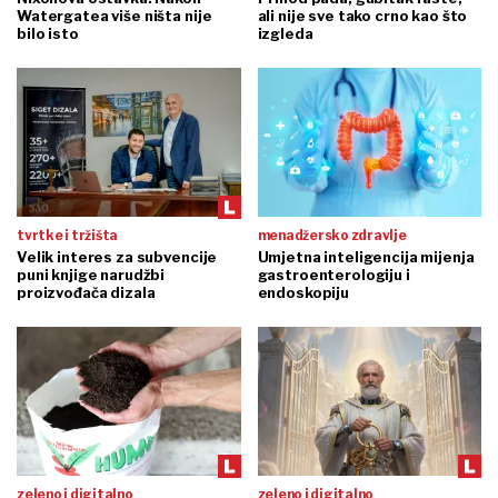
Watergatea više ništa nije
ali nije sve tako crno kao što
bilo isto
izgleda
tvrtke i tržišta
menadžersko zdravlje
Velik interes za subvencije
Umjetna inteligencija mijenja
puni knjige narudžbi
gastroenterologiju i
proizvođača dizala
endoskopiju
zeleno i digitalno
zeleno i digitalno