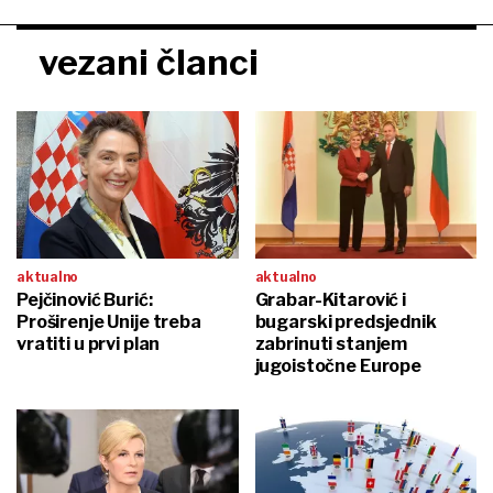
vezani članci
aktualno
aktualno
Pejčinović Burić:
Grabar-Kitarović i
Proširenje Unije treba
bugarski predsjednik
vratiti u prvi plan
zabrinuti stanjem
jugoistočne Europe