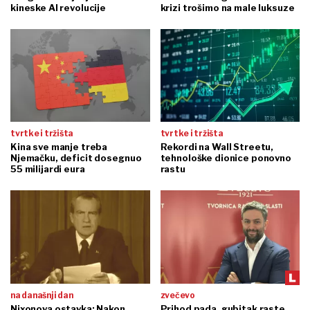
kineske AI revolucije
krizi trošimo na male luksuze
tvrtke i tržišta
tvrtke i tržišta
Kina sve manje treba
Rekordi na Wall Streetu,
Njemačku, deficit dosegnuo
tehnološke dionice ponovno
55 milijardi eura
rastu
na današnji dan
zvečevo
Nixonova ostavka: Nakon
Prihod pada, gubitak raste,