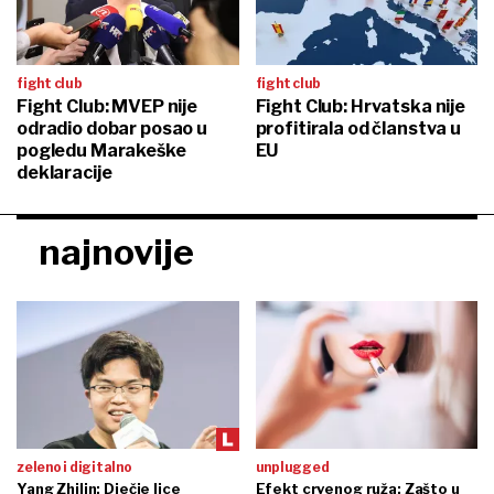
fight club
fight club
Fight Club: MVEP nije
Fight Club: Hrvatska nije
odradio dobar posao u
profitirala od članstva u
pogledu Marakeške
EU
deklaracije
najnovije
zeleno i digitalno
unplugged
Yang Zhilin: Dječje lice
Efekt crvenog ruža: Zašto u