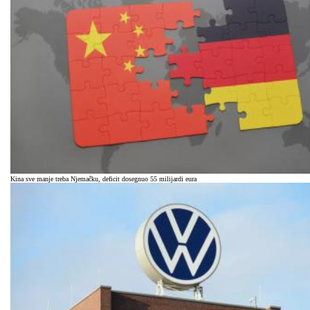
Kina sve manje treba Njemačku, deficit dosegnuo 55 milijardi eura