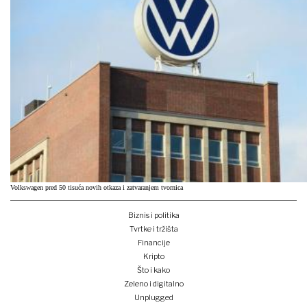
Volkswagen pred 50 tisuća novih otkaza i zatvaranjem tvornica
Biznis i politika
Tvrtke i tržišta
Financije
Kripto
Što i kako
Zeleno i digitalno
Unplugged