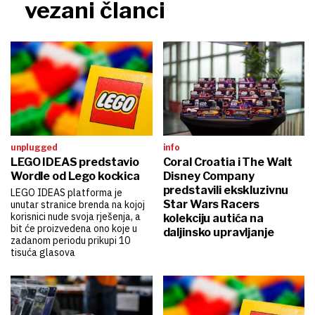
vezani članci
unplugged
info
LEGO IDEAS predstavio
Coral Croatia i The Walt
Wordle od Lego kockica
Disney Company
predstavili ekskluzivnu
LEGO IDEAS platforma je
Star Wars Racers
unutar stranice brenda na kojoj
korisnici nude svoja rješenja, a
kolekciju autića na
bit će proizvedena ono koje u
daljinsko upravljanje
zadanom periodu prikupi 10
tisuća glasova