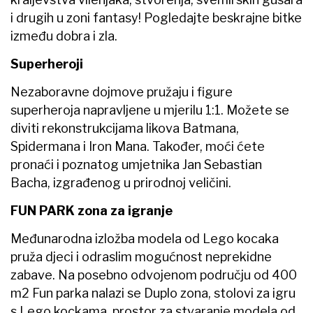
i drugih u zoni fantasy! Pogledajte beskrajne bitke
između dobra i zla.
Superheroji
Nezaboravne dojmove pružaju i figure
superheroja napravljene u mjerilu 1:1. Možete se
diviti rekonstrukcijama likova Batmana,
Spidermana i Iron Mana. Također, moći ćete
pronaći i poznatog umjetnika Jan Sebastian
Bacha, izgrađenog u prirodnoj veličini.
FUN PARK zona za igranje
Međunarodna izložba modela od Lego kocaka
pruža djeci i odraslim mogućnost neprekidne
zabave. Na posebno odvojenom području od 400
m2 Fun parka nalazi se Duplo zona, stolovi za igru
s Lego kockama, prostor za stvaranje modela od