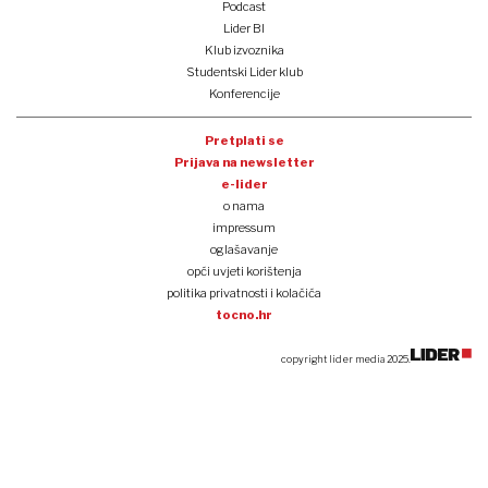
Podcast
Lider BI
Klub izvoznika
Studentski Lider klub
Konferencije
Pretplati se
Prijava na newsletter
e-lider
o nama
impressum
oglašavanje
opći uvjeti korištenja
politika privatnosti i kolačića
tocno.hr
copyright lider media 2025.