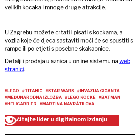
velikih kocaka i mnoge druge atrakcije.
U Zagrebu možete crtati i pisati s kockama, a
vozila koje će djeca sastaviti moći će se spustiti s
rampe ili poletjeti s posebne skakaonice.
Detalji i prodaja ulaznica u online sistemu na
web
stranici
.
#LEGO
#TITANIC
#STAR WARS
#INVAZIJA GIGANTA
#MEĐUNARODNA IZLOŽBA
#LEGO KOCKE
#BATMAN
#HELICARRIER
#MARTINA NAVRÁTILOVA
čitajte lider u digitalnom izdanju