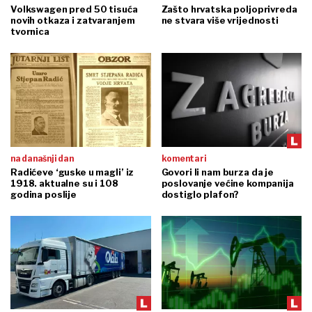
Volkswagen pred 50 tisuća
Zašto hrvatska poljoprivreda
novih otkaza i zatvaranjem
ne stvara više vrijednosti
tvornica
na današnji dan
komentari
Radićeve ‘guske u magli’ iz
Govori li nam burza da je
1918. aktualne su i 108
poslovanje većine kompanija
godina poslije
dostiglo plafon?