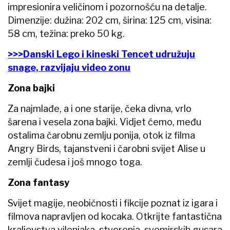
impresionira veličinom i pozornošću na detalje.
Dimenzije: dužina: 202 cm, širina: 125 cm, visina:
58 cm, težina: preko 50 kg.
>>>Danski Lego i kineski Tencet udružuju
snage, razvijaju video zonu
Zona bajki
Za najmlađe, a i one starije, čeka divna, vrlo
šarena i vesela zona bajki. Vidjet ćemo, među
ostalima čarobnu zemlju ponija, otok iz filma
Angry Birds, tajanstveni i čarobni svijet Alise u
zemlji čudesa i još mnogo toga.
Zona fantasy
Svijet magije, neobičnosti i fikcije poznat iz igara i
filmova napravljen od kocaka. Otkrijte fantastična
kraljevstva vilenjaka, stvorenja, svemirskih gusara