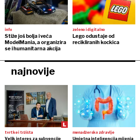
info
zeleno i digitalno
Stiže još bolja i veća
Lego odustaje od
ModelMania, a organizira
recikliranih kockica
se i humanitarna akcija
najnovije
tvrtke i tržišta
menadžersko zdravlje
Velik interes za subvencije
Umjetna inteligencija mijenja