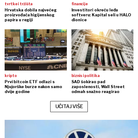
tvrtke i tržišta
financije
Hrvatska dobila najvećeg
Investitori okreću leđa
proizvođača higijenskog
softveru: Kapital seli u HALO
papira u regiji
dionice
kripto
biznis i politika
Prvi bitcoin ETF odlazi s
SAD šokirao pad
Njujorške burze nakon samo
zaposlenosti, Wall Street
dvije godine
odmah snažno reagirao
UČITAJ VIŠE