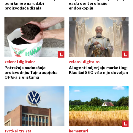
puni knjige narudžbi
gastroenterologiju i
proizvođača dizala
endoskopiju
zeleno i digitalno
zeleno i digitalno
Potražnja nadmašuje
AI agenti mijenjaju marketing:
proizvodnju: Tajna uspjeha
Klasični SEO više nije dovoljan
OPG-a s glistama
tvrtke i tržišta
komentari