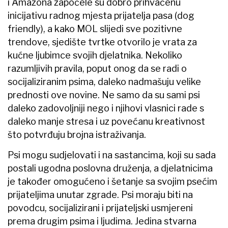
i Amazona započele su dobro prihvaćenu
inicijativu radnog mjesta prijatelja pasa (dog
friendly), a kako MOL slijedi sve pozitivne
trendove, sjedište tvrtke otvorilo je vrata za
kućne ljubimce svojih djelatnika. Nekoliko
razumljivih pravila, poput onog da se radi o
socijaliziranim psima, daleko nadmašuju velike
prednosti ove novine. Ne samo da su sami psi
daleko zadovoljniji nego i njihovi vlasnici rade s
daleko manje stresa i uz povećanu kreativnost
što potvrđuju brojna istraživanja.
Psi mogu sudjelovati i na sastancima, koji su sada
postali ugodna poslovna druženja, a djelatnicima
je također omogućeno i šetanje sa svojim psećim
prijateljima unutar zgrade. Psi moraju biti na
povodcu, socijalizirani i prijateljski usmjereni
prema drugim psima i ljudima. Jedina stvarna