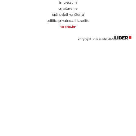
impressum
oglašavanje
opći uvjeti korištenja
politika privatnosti i kolačića
tocno.hr
copyright lider media 2025.