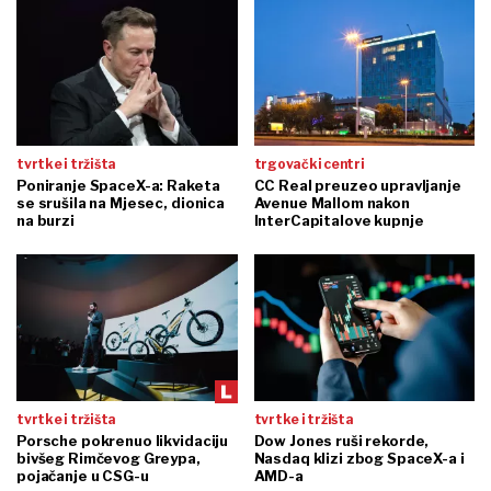
tvrtke i tržišta
trgovački centri
Poniranje SpaceX-a: Raketa
CC Real preuzeo upravljanje
se srušila na Mjesec, dionica
Avenue Mallom nakon
na burzi
InterCapitalove kupnje
tvrtke i tržišta
tvrtke i tržišta
Porsche pokrenuo likvidaciju
Dow Jones ruši rekorde,
bivšeg Rimčevog Greypa,
Nasdaq klizi zbog SpaceX-a i
pojačanje u CSG-u
AMD-a