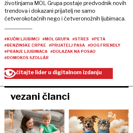
životinjama MOL Grupa postaje predvodnik novih
trendova i dokazani prijatelj ne samo
četverokotačnih nego i četveronožnih ljubimaca.
#KUĆNI LJUBIMCI
#MOL GRUPA
#STRES
#PETA
#BENZINSKE CRPKE
#PRIJATELJ PASA
#DOG FRIENDLY
#PRANJE LJUBIMACA
#DOLAZAK NA POSAO
#DOMOKOS SZOLLÁR
čitajte lider u digitalnom izdanju
vezani članci