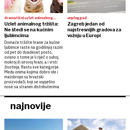
dramatični uzlet animalnog
unplugged
tržišta
Uzlet animalnog tržišta:
Zagreb jedan od
Ne štedi se na kućnim
najstresnijih gradova za
ljubimcima
vožnju u Europi
Domaće tržište hrane za kućne
ljubimce raste na godišnjoj razini
od pet do dvadeset posto,
ovisno o tome je li riječ o suhoj,
mokroj ili sirovoj hrani, a i vrsti
životinja. Rastu sve kategorije.
Među onima kojima dobro ide i
malobrojni su hrvatski
proizvođači, koji se uspješno
nose sa stranim distributerima
najnovije