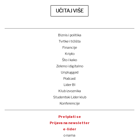
UČITAJ VIŠE
Biznis i politika
Tvrtke i tržišta
Financije
Kripto
Što i kako
Zeleno i digitalno
Unplugged
Podcast
Lider BI
Klub izvoznika
Studentski Lider klub
Konferencije
Pretplati se
Prijava na newsletter
e-lider
o nama