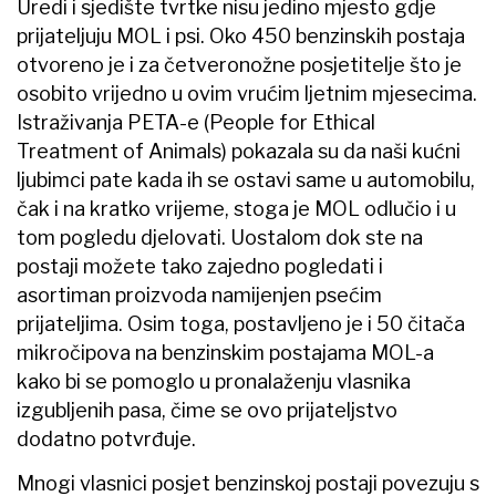
Uredi i sjedište tvrtke nisu jedino mjesto gdje
prijateljuju MOL i psi. Oko 450 benzinskih postaja
otvoreno je i za četveronožne posjetitelje što je
osobito vrijedno u ovim vrućim ljetnim mjesecima.
Istraživanja PETA-e (People for Ethical
Treatment of Animals) pokazala su da naši kućni
ljubimci pate kada ih se ostavi same u automobilu,
čak i na kratko vrijeme, stoga je MOL odlučio i u
tom pogledu djelovati. Uostalom dok ste na
postaji možete tako zajedno pogledati i
asortiman proizvoda namijenjen psećim
prijateljima. Osim toga, postavljeno je i 50 čitača
mikročipova na benzinskim postajama MOL-a
kako bi se pomoglo u pronalaženju vlasnika
izgubljenih pasa, čime se ovo prijateljstvo
dodatno potvrđuje.
Mnogi vlasnici posjet benzinskoj postaji povezuju s