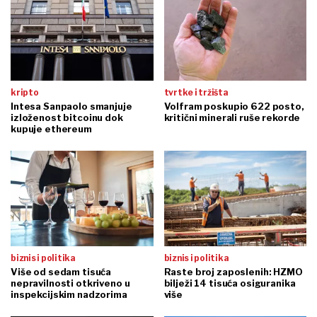
kripto
tvrtke i tržišta
Intesa Sanpaolo smanjuje
Volfram poskupio 622 posto,
izloženost bitcoinu dok
kritični minerali ruše rekorde
kupuje ethereum
biznis i politika
biznis i politika
Više od sedam tisuća
Raste broj zaposlenih: HZMO
nepravilnosti otkriveno u
bilježi 14 tisuća osiguranika
inspekcijskim nadzorima
više