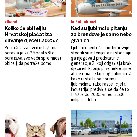
vikend
kućni ljubimci
Koliko će obitelji u
Kad su ljubimci u pitanju,
Hrvatskoj plaćati za
za brendove je samo nebo
čuvanje djeceu 2025.?
granica
Potražnja za ovim uslugama
Ljubimcocentrični moderni svijet
porasla je za 25 posto što
stvorili su milenijci, a nastavljaju
odražava sve veću spremnost
ga njegovati predstavnici
obitelji da potraže pomo
generacije Z, koji odgađaju brak,
djecu i/ili kupnju prve nekretnine,
ali ne i imanje kućnog ljubimca. A
kako raste ljubav prema
ljubimcima, tako raste i cijela
industrija: predviđa se da će to
tržište do 2030. vrijediti 500
milijardi dolara