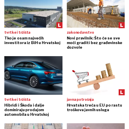
tvrtke i tržišta
zakonodavstvo
Tko je osam najvećih
Novi pravilnik: Što će se sve
investitora iz BiH u Hrvatskoj
moći graditi bez građevinske
dozvole
tvrtke i tržišta
javna potrošnja
Hibridi i Škoda i dalje
Hrvatska treća u EU po rastu
dominiraju prodajom
troškova javnih usluga
automobila u Hrvatskoj