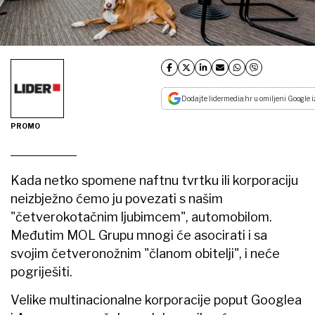
Dodajte lidermedia.hr u omiljeni Google i
PROMO
Kada netko spomene naftnu tvrtku ili korporaciju
neizbježno ćemo ju povezati s našim
"četverokotačnim ljubimcem", automobilom.
Međutim MOL Grupu mnogi će asocirati i sa
svojim četveronožnim "članom obitelji", i neće
pogriješiti.
Velike multinacionalne korporacije poput Googlea