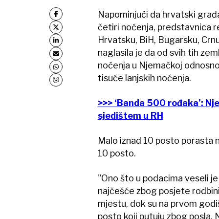
Napominjući da hrvatski građa
četiri noćenja, predstavnica
Hrvatsku, BiH, Bugarsku, Crnu 
naglasila je da od svih tih zem
noćenja u Njemačkoj odnosno 
tisuće lanjskih noćenja.
>>> ‘Banda 500 rođaka’: Nje
sjedištem u RH
Malo iznad 10 posto porasta no
10 posto.
"Ono što u podacima veseli je 
najčešće zbog posjete rodbini
mjestu, dok su na prvom godiš
posto koji putuju zbog posla. N