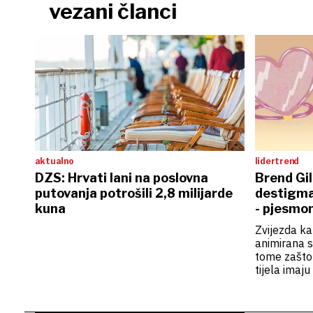
vezani članci
aktualno
lidertrend
DZS: Hrvati lani na poslovna
Brend Gil
putovanja potrošili 2,8 milijarde
destigmat
kuna
- pjesmo
Zvijezda k
animirana s
tome zašto 
tijela imaju