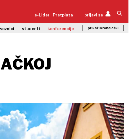
e-Lider
Pretplata
prijavi se
prikaži kronološki
zvoznici
studenti
konferencije
MAČKOJ