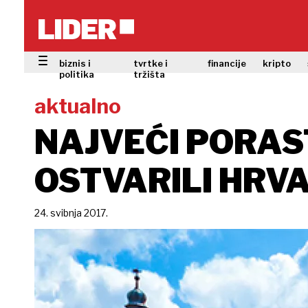
biznis i
tvrtke i
financije
kripto
politika
tržišta
aktualno
NAJVEĆI PORAS
OSTVARILI HRVA
24. svibnja 2017.