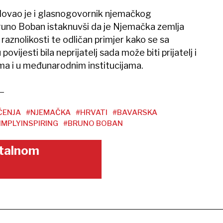
lovao je i glasnogovornik njemačkog
runo Boban istaknuvši da je Njemačka zemlja
raznolikosti te odličan primjer kako se sa
vijesti bila neprijatelj sada može biti prijatelj i
ima i u međunarodnim institucijama.
ĆENJA
#NJEMAČKA
#HRVATI
#BAVARSKA
MPLYINSPIRING
#BRUNO BOBAN
gitalnom