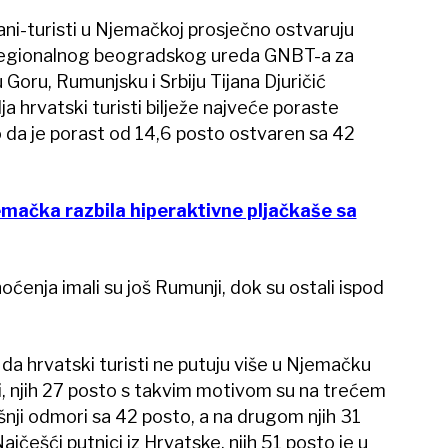
ni-turisti u Njemačkoj prosječno ostvaruju
 regionalnog beogradskog ureda GNBT-a za
Goru, Rumunjsku i Srbiju Tijana Djuričić
lja hrvatski turisti bilježe najveće poraste
da je porast od 14,6 posto ostvaren sa 42
mačka razbila hiperaktivne pljačkaše sa
ćenja imali su još Rumunji, dok su ostali ispod
da hrvatski turisti ne putuju više u Njemačku
, njih 27 posto s takvim motivom su na trećem
nji odmori sa 42 posto, a na drugom njih 31
ajčešći putnici iz Hrvatske, njih 51 posto je u