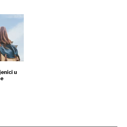
jenici u
je