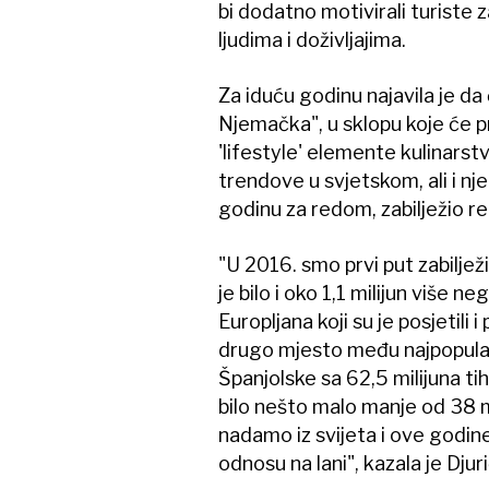
bi dodatno motivirali turiste
ljudima i doživljajima.
Za iduću godinu najavila je da
Njemačka", u sklopu koje će pro
'lifestyle' elemente kulinarst
trendove u svjetskom, ali i nj
godinu za redom, zabilježio r
"U 2016. smo prvi put zabilježi
je bilo i oko 1,1 milijun više 
Europljana koji su je posjetili i
drugo mjesto među najpopular
Španjolske sa 62,5 milijuna tih
bilo nešto malo manje od 38 m
nadamo iz svijeta i ove godin
odnosu na lani", kazala je Djuri