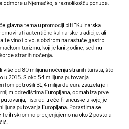
 za odmore u Njemačkoj s raznolikošću ponude,
 će glavna tema u promociji biti "Kulinarska
movirati autentične kulinarske tradicije, ali i
va te vino i pivo, s obzirom na rastuće gastro
emačkom turizmu, koji je lani godine, sedmu
ekorde stranih noćenja.
li više od 80 milijuna noćenja stranih turista, što
nego u 2015. S oko 54 milijuna putovanja
 pritom potrošili 31,4 milijarde eura zauzela je i
nijim odredištima Europljana, odmah iza prve
 putovanja, i ispred treće Francuske u kojoj je
ilijuna putovanja Europljana. Porastima se
e te ih skromno procjenjujemo na oko 2 posto u
čić.