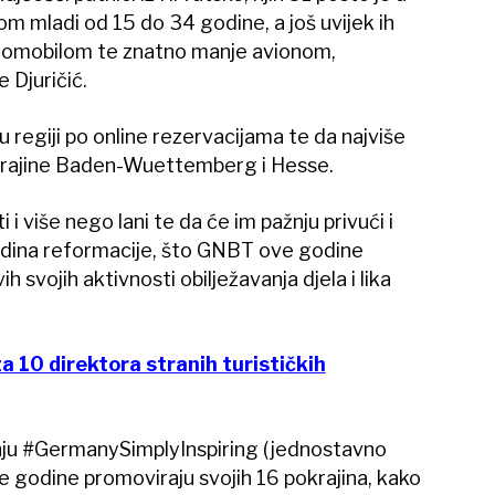
m mladi od 15 do 34 godine, a još uvijek ih
 automobilom te znatno manje avionom,
 Djuričić.
i u regiji po online rezervacijama te da najviše
krajine Baden-Wuettemberg i Hesse.
 i više nego lani te da će im pažnju privući i
dina reformacije, što GNBT ove godine
 svojih aktivnosti obilježavanja djela i lika
a 10 direktora stranih turističkih
nju #GermanySimplyInspiring (jednostavno
ve godine promoviraju svojih 16 pokrajina, kako