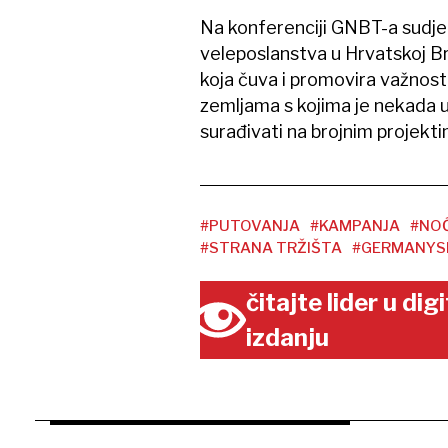
Na konferenciji GNBT-a sudje
veleposlanstva u Hrvatskoj B
koja čuva i promovira važnost 
zemljama s kojima je nekada u po
surađivati na brojnim projekt
#PUTOVANJA
#KAMPANJA
#NO
#STRANA TRŽIŠTA
#GERMANYSI
čitajte lider u di
izdanju