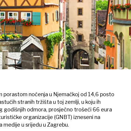
skim porastom noćenja u Njemačkoj od 14,6 posto
tućih stranih tržišta u toj zemlji, u koju ih
bog godišnjih odmora, prosječno trošeći 66 eura
rističke organizacije (GNBT) izneseni na
za medije u srijedu u Zagrebu.