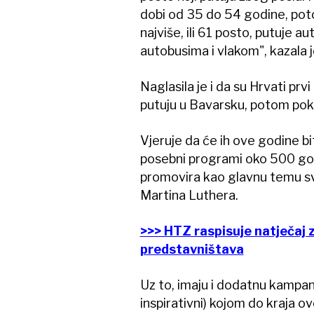
dobi od 35 do 54 godine, poto
najviše, ili 61 posto, putuje
autobusima i vlakom", kazala je
Naglasila je i da su Hrvati prv
putuju u Bavarsku, potom po
Vjeruje da će ih ove godine biti
posebni programi oko 500 go
promovira kao glavnu temu svih
Martina Luthera.
>>> HTZ raspisuje natječaj z
predstavništava
Uz to, imaju i dodatnu kampa
inspirativni) kojom do kraja o