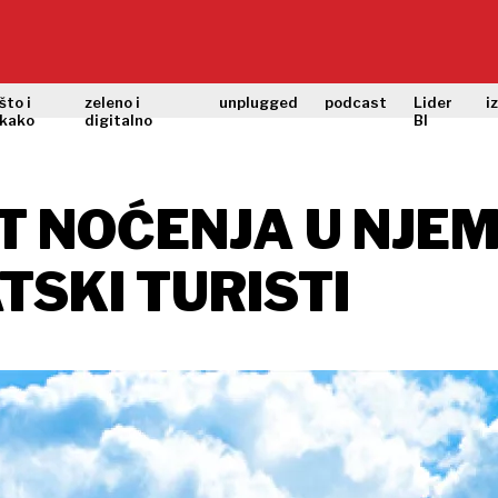
što i
zeleno i
unplugged
podcast
Lider
i
kako
digitalno
BI
T NOĆENJA U NJE
TSKI TURISTI