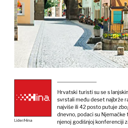
Hrvatski turisti su se s lanj
svrstali među deset najbrže ras
najviše ili 42 posto putuje z
dnevno, podaci su Njemačke tu
Lider/Hina
njenoj godišnjoj konferenciji 