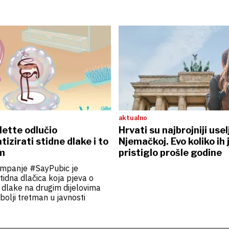
aktualno
lette odlučio
Hrvati su najbrojniji usel
izirati stidne dlake i to
Njemačkoj. Evo koliko ih 
m
pristiglo prošle godine
ampanje #SayPubic je
tidna dlačica koja pjeva o
dlake na drugim dijelovima
 bolji tretman u javnosti