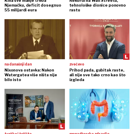
Kina sve manje treba
Rekordi na Wall Streetu,
Njemačku, deficit dosegnuo
tehnološke dionice ponovno
55 milijardi eura
rastu
na današnji dan
zvečevo
Nixonova ostavka: Nakon
Prihod pada, gubitak raste,
Watergatea više ništa nije
ali nije sve tako crno kao što
bilo isto
izgleda
tvrtke i tržišta
menadžersko zdravlje