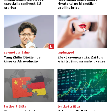
razotkrila ranjivost EU
Hrvatskoj ne bi srušila ni
granica
ozbiljna kriza
zeleno i digitalno
unplugged
Yang Zhilin: Dječje lice
Efekt crvenog ruža: Zašto u
kineske AI revolucije
krizi trošimo na male luksuze
tvrtke i tržišta
tvrtke i tržišta