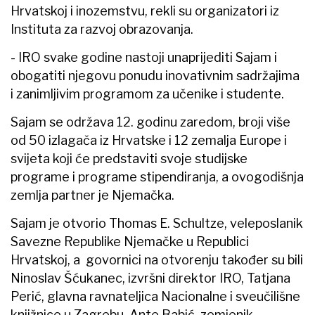
Hrvatskoj i inozemstvu, rekli su organizatori iz
Instituta za razvoj obrazovanja.
- IRO svake godine nastoji unaprijediti Sajam i
obogatiti njegovu ponudu inovativnim sadržajima
i zanimljivim programom za učenike i studente.
Sajam se održava 12. godinu zaredom, broji više
od 50 izlagača iz Hrvatske i 12 zemalja Europe i
svijeta koji će predstaviti svoje studijske
programe i programe stipendiranja, a ovogodišnja
zemlja partner je Njemačka.
Sajam je otvorio Thomas E. Schultze, veleposlanik
Savezne Republike Njemačke u Republici
Hrvatskoj, a govornici na otvorenju također su bili
Ninoslav Šćukanec, izvršni direktor IRO, Tatjana
Perić, glavna ravnateljica Nacionalne i sveučilišne
knjižnice u Zagrebu, Ante Babić, zemjenik