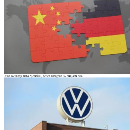
Kina sve manje treba Njemačku, deficit dosegnuo 55 milijardi eura