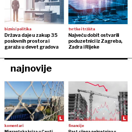
biznis i politika
tvrtke i tržišta
Država daje u zakup 35
Najveću dobit ostvarili
poslovnih prostora i
poduzetnici iz Zagreba,
garaža u devet gradova
Zadra i Rijeke
najnovije
komentari
financije
Migrantska kriza u Ceuti
Rast cijena nekretnina u