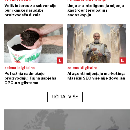
Velik interes za subvencije
Umjetna inteligencija mijenja
puni knjige narudžbi
gastroenterologiju i
proizvođača dizala
endoskopiju
zeleno i digitalno
zeleno i digitalno
Potražnja nadmašuje
AI agenti mijenjaju marketing:
proizvodnju: Tajna uspjeha
Klasični SEO više nije dovoljan
OPG-a s glistama
UČITAJ VIŠE