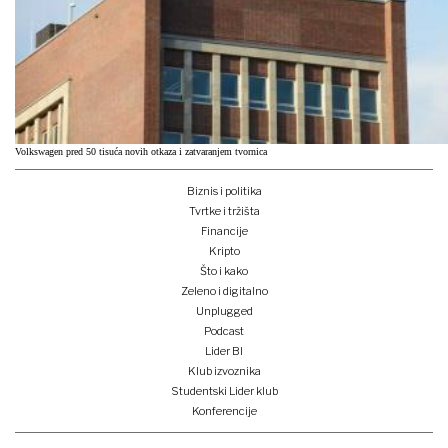
Volkswagen pred 50 tisuća novih otkaza i zatvaranjem tvornica
Biznis i politika
Tvrtke i tržišta
Financije
Kripto
Što i kako
Zeleno i digitalno
Unplugged
Podcast
Lider BI
Klub izvoznika
Studentski Lider klub
Konferencije