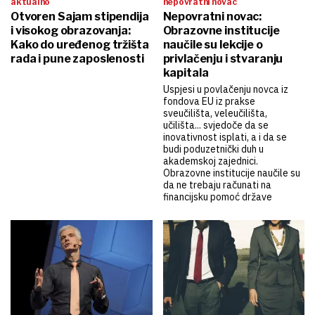
aktualno
nepovratni novac
Otvoren Sajam stipendija
Nepovratni novac:
i visokog obrazovanja:
Obrazovne institucije
Kako do uređenog tržišta
naučile su lekcije o
rada i pune zaposlenosti
privlačenju i stvaranju
kapitala
Uspjesi u povlačenju novca iz
fondova EU iz prakse
sveučilišta, veleučilišta,
učilišta... svjedoče da se
inovativnost isplati, a i da se
budi poduzetnički duh u
akademskoj zajednici.
Obrazovne institucije naučile su
da ne trebaju računati na
financijsku pomoć države