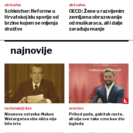
aktualno
aktualno
Schleicher: Reforme u
OECD: Žene u razvijenim
Hrvatskoj idu sporije od
zemljama obrazovanije
brzine kojom se mijenja
od muškaraca, ali i dalje
društvo
zarađuju manje
najnovije
na današnji dan
zvečevo
Nixonova ostavka: Nakon
Prihod pada, gubitak raste,
Watergatea više ništa nije
ali nije sve tako crno kao što
bilo isto
izgleda