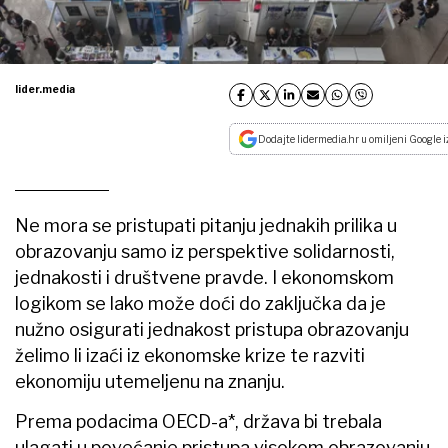
lider.media
Dodajte lidermedia.hr u omiljeni Google i
Ne mora se pristupati pitanju jednakih prilika u
obrazovanju samo iz perspektive solidarnosti,
jednakosti i društvene pravde. I ekonomskom
logikom se lako može doći do zaključka da je
nužno osigurati jednakost pristupa obrazovanju
želimo li izaći iz ekonomske krize te razviti
ekonomiju utemeljenu na znanju.
Prema podacima OECD-a*, država bi trebala
ulagati u povećanje pristupa visokom obrazovanju