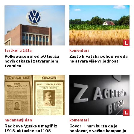
tvrtke i tržišta
komentari
Volkswagen pred 50 tisuća
Zašto hrvatska poljoprivreda
novih otkaza i zatvaranjem
ne stvara više vrijednosti
tvornica
na današnji dan
komentari
Radićeve ‘guske u magli’ iz
Govori li nam burza da je
1918. aktualne su i 108
poslovanje većine kompanija