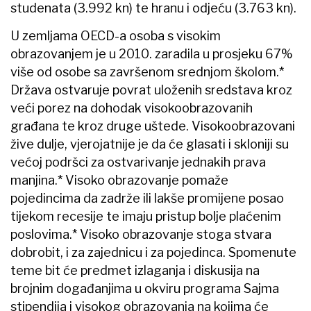
studenata (3.992 kn) te hranu i odjeću (3.763 kn).
U zemljama OECD-a osoba s visokim
obrazovanjem je u 2010. zaradila u prosjeku 67%
više od osobe sa završenom srednjom školom.*
Država ostvaruje povrat uloženih sredstava kroz
veći porez na dohodak visokoobrazovanih
građana te kroz druge uštede. Visokoobrazovani
žive dulje, vjerojatnije je da će glasati i skloniji su
većoj podršci za ostvarivanje jednakih prava
manjina.* Visoko obrazovanje pomaže
pojedincima da zadrže ili lakše promijene posao
tijekom recesije te imaju pristup bolje plaćenim
poslovima.* Visoko obrazovanje stoga stvara
dobrobit, i za zajednicu i za pojedinca. Spomenute
teme bit će predmet izlaganja i diskusija na
brojnim događanjima u okviru programa Sajma
stipendija i visokog obrazovanja na kojima će