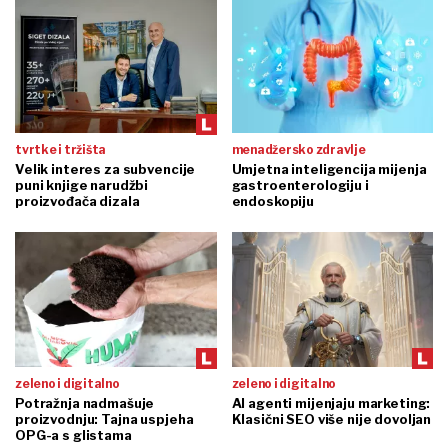
tvrtke i tržišta
menadžersko zdravlje
Velik interes za subvencije
Umjetna inteligencija mijenja
puni knjige narudžbi
gastroenterologiju i
proizvođača dizala
endoskopiju
zeleno i digitalno
zeleno i digitalno
Potražnja nadmašuje
AI agenti mijenjaju marketing:
proizvodnju: Tajna uspjeha
Klasični SEO više nije dovoljan
OPG-a s glistama