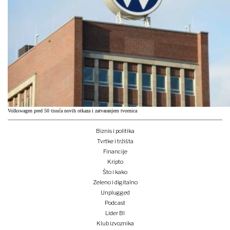
Volkswagen pred 50 tisuća novih otkaza i zatvaranjem tvornica
Biznis i politika
Tvrtke i tržišta
Financije
Kripto
Što i kako
Zeleno i digitalno
Unplugged
Podcast
Lider BI
Klub izvoznika