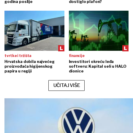
godina poslije
dostiglo plafon?
tvrtke i tržišta
financije
Hrvatska dobila najvećeg
Investitori okreću leđa
proizvođača higijenskog
softveru: Kapital seli u HALO
papira u regiji
dionice
UČITAJ VIŠE