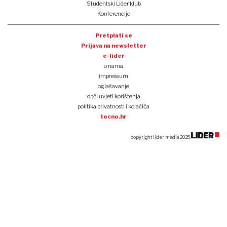
Studentski Lider klub
Konferencije
Pretplati se
Prijava na newsletter
e-lider
o nama
impressum
oglašavanje
opći uvjeti korištenja
politika privatnosti i kolačića
tocno.hr
copyright lider media 2025.