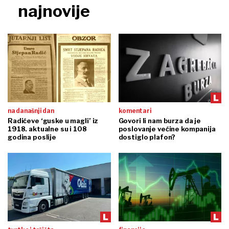
najnovije
na današnji dan
komentari
Radićeve ‘guske u magli’ iz
Govori li nam burza da je
1918. aktualne su i 108
poslovanje većine kompanija
godina poslije
dostiglo plafon?