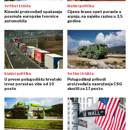
tvrtke i tržišta
biznis i politika
Kineski proizvođači spašavaju
Cijene hrane opet porasle u
posrnule europske tvornice
srpnju, na najvišu razinu u 3,5
automobila
godine
biznis i politika
tvrtke i tržišta
U prvom polugodištu hrvatski
Polugodišnji prihodi
izvoz porastao više od 10
proizvođača naoružanja CSG
posto
skočili za 17 posto