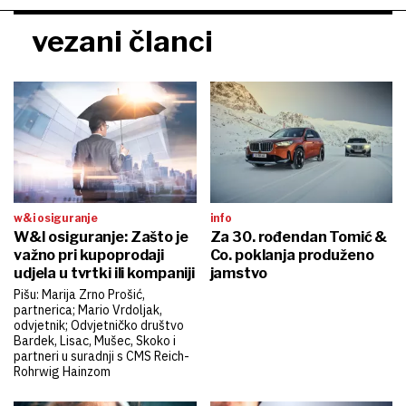
vezani članci
w&i osiguranje
info
W&I osiguranje: Zašto je
Za 30. rođendan Tomić &
važno pri kupoprodaji
Co. poklanja produženo
udjela u tvrtki ili kompaniji
jamstvo
Pišu: Marija Zrno Prošić,
partnerica; Mario Vrdoljak,
odvjetnik; Odvjetničko društvo
Bardek, Lisac, Mušec, Skoko i
partneri u suradnji s CMS Reich-
Rohrwig Hainzom