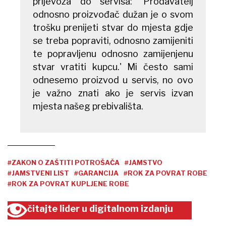
prijevoza do servisa: 'Prodavatelj
odnosno proizvođač dužan je o svom
trošku prenijeti stvar do mjesta gdje
se treba popraviti, odnosno zamijeniti
te popravljenu odnosno zamijenjenu
stvar vratiti kupcu.' Mi često sami
odnesemo proizvod u servis, no ovo
je važno znati ako je servis izvan
mjesta našeg prebivališta.
#ZAKON O ZAŠTITI POTROŠAČA
#JAMSTVO
#JAMSTVENI LIST
#GARANCIJA
#ROK ZA POVRAT ROBE
#ROK ZA POVRAT KUPLJENE ROBE
čitajte lider u digitalnom izdanju