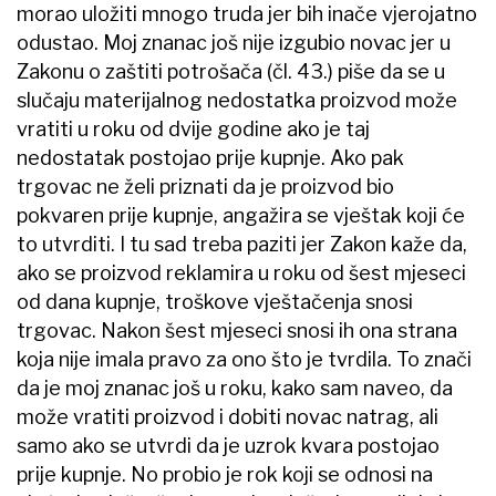
morao uložiti mnogo truda jer bih inače vjerojatno
odustao. Moj znanac još nije izgubio novac jer u
Zakonu o zaštiti potrošača (čl. 43.) piše da se u
slučaju materijalnog nedostatka proizvod može
vratiti u roku od dvije godine ako je taj
nedostatak postojao prije kupnje. Ako pak
trgovac ne želi priznati da je proizvod bio
pokvaren prije kupnje, angažira se vještak koji će
to utvrditi. I tu sad treba paziti jer Zakon kaže da,
ako se proizvod reklamira u roku od šest mjeseci
od dana kupnje, troškove vještačenja snosi
trgovac. Nakon šest mjeseci snosi ih ona strana
koja nije imala pravo za ono što je tvrdila. To znači
da je moj znanac još u roku, kako sam naveo, da
može vratiti proizvod i dobiti novac natrag, ali
samo ako se utvrdi da je uzrok kvara postojao
prije kupnje. No probio je rok koji se odnosi na