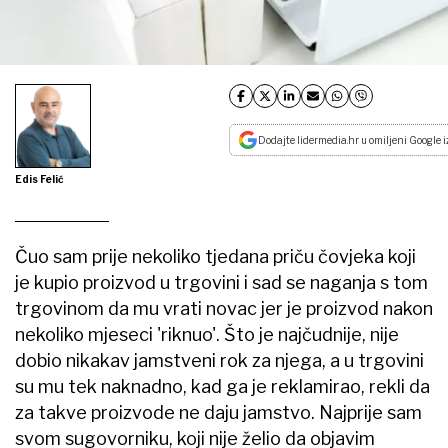
Dodajte lidermedia.hr u omiljeni Google i
Edis Felić
Čuo sam prije nekoliko tjedana priču čovjeka koji
je kupio proizvod u trgovini i sad se naganja s tom
trgovinom da mu vrati novac jer je proizvod nakon
nekoliko mjeseci 'riknuo'. Što je najčudnije, nije
dobio nikakav jamstveni rok za njega, a u trgovini
su mu tek naknadno, kad ga je reklamirao, rekli da
za takve proizvode ne daju jamstvo. Najprije sam
svom sugovorniku, koji nije želio da objavim