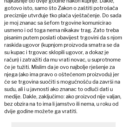
najkasnije do dvije godine nakon kupnje. Dakle,
gotovo isto, samo što Zakon o zaštiti potrošača
preciznije utvrđuje tko plaća vještačenje. Do sada
je moj znanac sa šefom trgovine komunicirao
usmeno i od toga nema nikakav trag. Zato treba
pisanim putem poslati obavijest trgovini da s njom
raskida ugovor (kupnjom proizvoda smatra se da
su kupac i trgovac sklopili ugovor, a dokaz je
račun) i zatražiti da mu vrati novac, u suprotnome
će je tužiti. Mislim da je ovo najbolje rješenje za
njega (ako ima pravo o oštećenom proizvodu) jer
će se trgovina suočiti s mogućnošću da završi na
sudu, ali i u javnosti ako znanac to odluči dati u
medije. Dakle, zaključimo: ako proizvod nije valjan,
bez obzira na to ima li jamstvo ili nema, u roku od
dvije godine možete ga vratiti.