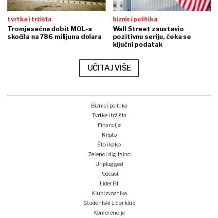
tvrtke i tržišta
biznis i politika
Tromjesečna dobit MOL-a
Wall Street zaustavio
skočila na 786 milijuna dolara
pozitivnu seriju, čeka se
ključni podatak
UČITAJ VIŠE
Biznis i politika
Tvrtke i tržišta
Financije
Kripto
Što i kako
Zeleno i digitalno
Unplugged
Podcast
Lider BI
Klub izvoznika
Studentski Lider klub
Konferencije