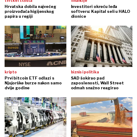
tvrtke i tržišta
financije
Hrvatska dobila najvećeg
Investitori okreću leđa
proizvođača higijenskog
softveru: Kapital seli u HALO
papira u regiji
dionice
kripto
biznis i politika
Prvi bitcoin ETF odlazi s
SAD šokirao pad
Njujorške burze nakon samo
zaposlenosti, Wall Street
dvije godine
odmah snažno reagirao