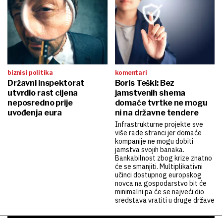
biznis i politika
komentari
Državni inspektorat
Boris Teški: Bez
utvrdio rast cijena
jamstvenih shema
neposredno prije
domaće tvrtke ne mogu
uvođenja eura
ni na državne tendere
Infrastrukturne projekte sve
više rade stranci jer domaće
kompanije ne mogu dobiti
jamstva svojih banaka.
Bankabilnost zbog krize znatno
će se smanjiti. Multiplikativni
učinci dostupnog europskog
novca na gospodarstvo bit će
minimalni pa će se najveći dio
sredstava vratiti u druge države