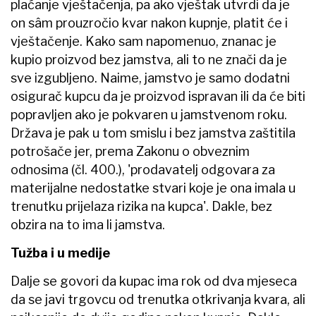
plaćanje vještačenja, pa ako vještak utvrdi da je
on sâm prouzročio kvar nakon kupnje, platit će i
vještačenje. Kako sam napomenuo, znanac je
kupio proizvod bez jamstva, ali to ne znači da je
sve izgubljeno. Naime, jamstvo je samo dodatni
osigurač kupcu da je proizvod ispravan ili da će biti
popravljen ako je pokvaren u jamstvenom roku.
Država je pak u tom smislu i bez jamstva zaštitila
potrošače jer, prema Zakonu o obveznim
odnosima (čl. 400.), 'prodavatelj odgovara za
materijalne nedostatke stvari koje je ona imala u
trenutku prijelaza rizika na kupca'. Dakle, bez
obzira na to ima li jamstva.
Tužba i u medije
Dalje se govori da kupac ima rok od dva mjeseca
da se javi trgovcu od trenutka otkrivanja kvara, ali