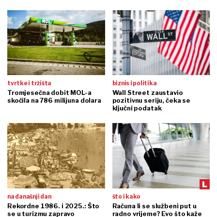
tvrtke i tržišta
biznis i politika
Tromjesečna dobit MOL-a
Wall Street zaustavio
skočila na 786 milijuna dolara
pozitivnu seriju, čeka se
ključni podatak
na današnji dan
što i kako
Rekordne 1986. i 2025.: Što
Računa li se službeni put u
se u turizmu zapravo
radno vrijeme? Evo što kaže