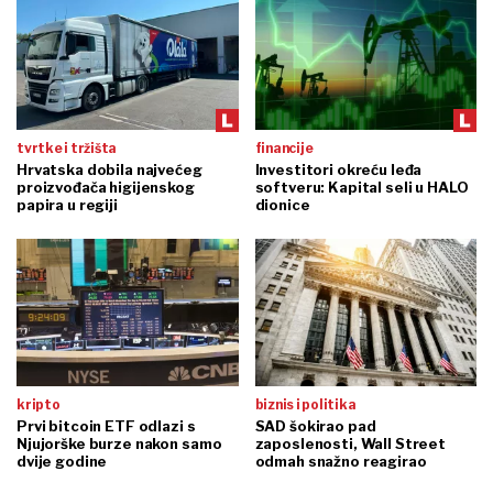
tvrtke i tržišta
financije
Hrvatska dobila najvećeg
Investitori okreću leđa
proizvođača higijenskog
softveru: Kapital seli u HALO
papira u regiji
dionice
kripto
biznis i politika
Prvi bitcoin ETF odlazi s
SAD šokirao pad
Njujorške burze nakon samo
zaposlenosti, Wall Street
dvije godine
odmah snažno reagirao