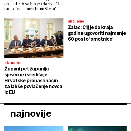
projekte. A važno je i da sve što
radite 'ne nanosi bitnu štetu'
aktualno
Žalac: Cilj je do kraja
godine ugovoriti najmanje
60 posto 'omotnice'
aktualno
Župani pet županija
sjeverne i središnje
Hrvatske pronašli način
za lakše povlačenje novca
iz EU
najnovije