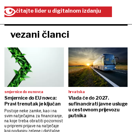
čitajte lider u digitalnom izdanju
vezani članci
smjernice do eu novca
hrvatska
Smjernice do EU novca:
Vlada će do 2027.
Pravi trenutak je ključan
sufinancirati javne usluge
u cestovnom prijevozu
Postoje neke zamke, kao i na
putnika
svim natječajima za financiranje,
na koje treba obratiti pozornost
u pripremi prijave na natječaje
koji podupiru zelene i digitalne