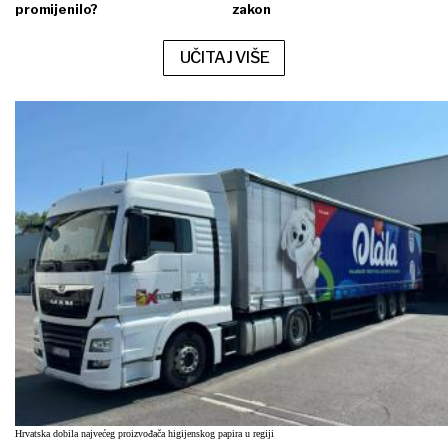
promijenilo?
zakon
UČITAJ VIŠE
Hrvatska dobila najvećeg proizvođača higijenskog papira u regiji