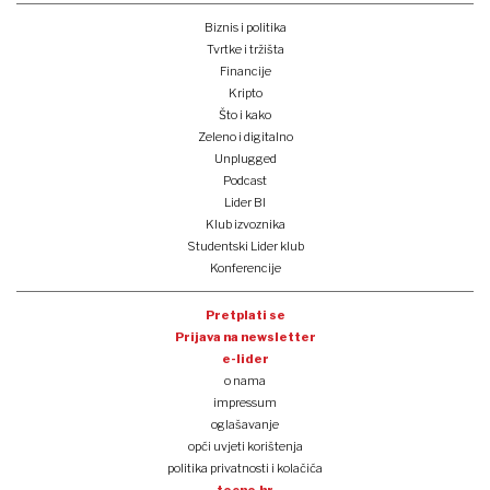
Biznis i politika
Tvrtke i tržišta
Financije
Kripto
Što i kako
Zeleno i digitalno
Unplugged
Podcast
Lider BI
Klub izvoznika
Studentski Lider klub
Konferencije
Pretplati se
Prijava na newsletter
e-lider
o nama
impressum
oglašavanje
opći uvjeti korištenja
politika privatnosti i kolačića