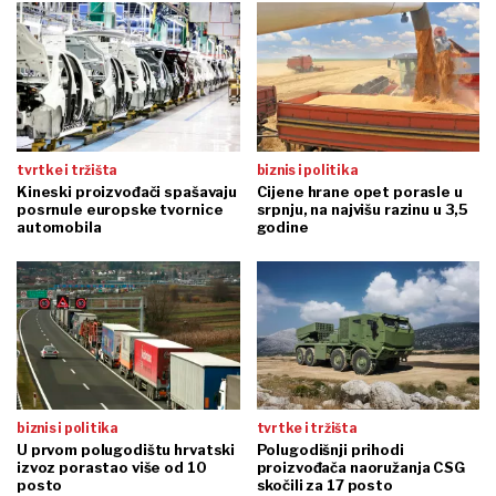
tvrtke i tržišta
biznis i politika
Kineski proizvođači spašavaju
Cijene hrane opet porasle u
posrnule europske tvornice
srpnju, na najvišu razinu u 3,5
automobila
godine
biznis i politika
tvrtke i tržišta
U prvom polugodištu hrvatski
Polugodišnji prihodi
izvoz porastao više od 10
proizvođača naoružanja CSG
posto
skočili za 17 posto