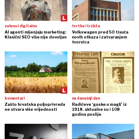
zeleno i digitalno
tvrtke i tržišta
AI agenti mijenjaju marketing:
Volkswagen pred 50 tisuća
Klasični SEO više nije dovoljan
novih otkaza i zatvaranjem
tvornica
komentari
na današnji dan
Zašto hrvatska poljoprivreda
Radićeve ‘guske u magli’ iz
ne stvara više vrijednosti
1918. aktualne su i 108
godina poslije