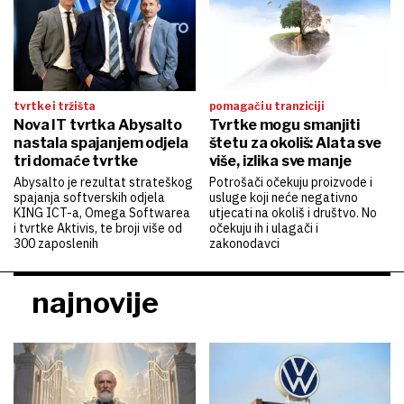
tvrtke i tržišta
pomagači u tranziciji
Nova IT tvrtka Abysalto
Tvrtke mogu smanjiti
nastala spajanjem odjela
štetu za okoliš: Alata sve
tri domaće tvrtke
više, izlika sve manje
Abysalto je rezultat strateškog
Potrošači očekuju proizvode i
spajanja softverskih odjela
usluge koji neće negativno
KING ICT-a, Omega Softwarea
utjecati na okoliš i društvo. No
i tvrtke Aktivis, te broji više od
očekuju ih i ulagači i
300 zaposlenih
zakonodavci
najnovije