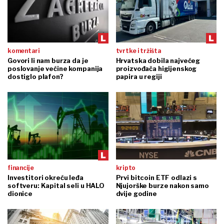
komentari
tvrtke i tržišta
Govori li nam burza da je
Hrvatska dobila najvećeg
poslovanje većine kompanija
proizvođača higijenskog
dostiglo plafon?
papira u regiji
financije
kripto
Investitori okreću leđa
Prvi bitcoin ETF odlazi s
softveru: Kapital seli u HALO
Njujorške burze nakon samo
dionice
dvije godine