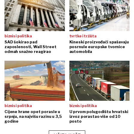
biznis i politika
tvrtke i tržišta
SAD šokirao pad
Kineski proizvođači spašavaju
zaposlenosti, Wall Street
posrnule europske tvornice
odmah snažno reagirao
automobila
biznis i politika
biznis i politika
Cijene hrane opet porasle u
U prvom polugodištu hrvatski
srpnju, na najvišu razinu u 3,5
izvoz porastao više od 10
godine
posto