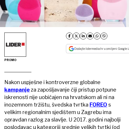
Dodajte lidermedia.hr u omiljeni Google i
PROMO
Nakon uspješne i kontroverzne globalne
kampanje
za zapošljavanje čiji pristup potpune
iskrenosti nije uobičajen na hrvatskom ali ni na
inozemnom tržištu, švedska tvrtka
FOREO
s
velikim regionalnim sjedištem u Zagrebu ima
opravdan razlog za slavlje. U 2017. godini najbolji
poslodavac u kategoriji srednje velikih tvrtki (od