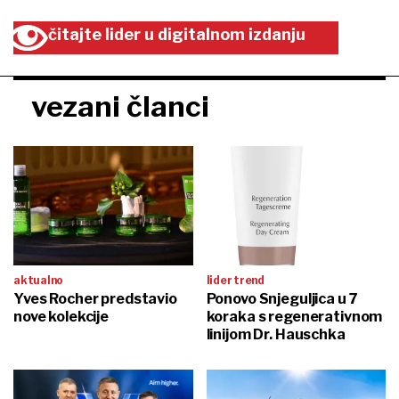
čitajte lider u digitalnom izdanju
vezani članci
aktualno
lider trend
Yves Rocher predstavio
Ponovo Snjeguljica u 7
nove kolekcije
koraka s regenerativnom
linijom Dr. Hauschka