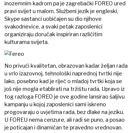
inozemnim kadrom pa je zagrebački FOREO ured
pravi svijet u malom. Službeni jezik je engleski,
Skype sastanci uobičajen su dio njihove
svakodnevice, a svaki petak zaposlenici
organiziraju doručak inspiriran različitim
kulturama svijeta.
No privući kvalitetan, obrazovan kadar željan rada
u vrlo izazovnoj, tehnološki naprednoj tvrtki nije
lako, posebno kad je riječ o mladoj tvrtki koja se
još nije mogla etablirati na tržištu rada. Upravo iz
tog razloga FOREO je ove godine lansirao šaljivu
kampanju u kojoj zaposlenici sami iskreno
progovaraju o uvjetima rada, bez dlake na jeziku.
U FOREU nema cenzure, ali radi se puno, a posao
je poticajan i dinamičan te pravedno vrednovan.