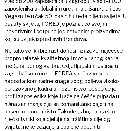
više od 200 zaposlenika u Zagrebu i više od 100
zaposlenika u globalnim uredima u Šangaju i Las
Vegasu te u čak 50 lokalnih ureda diljem svijeta. U
beauty svijetu, FOREO je poznat po svojim
inovativnim i potpuno jedinstvenim proizvodima
koji su uvijek ispred svih trendova.
No tako velik i brz rast donosi i izazove, najčešće
brz pronalazak kvalitetnog i motiviranog kadra
međunarodnog kalibra. Odjel ljudskih resursa u
zagrebačkom uredu FOREA suočavao se s
nedostatkom radne snage zbog odljeva visoko
obrazovanog kadra u inozemstvo, posebice jer
profil zaposlenika koje traže najčešće pripada u
nišna zanimanja čije se pomanjkanje osjeti na
našem malom tržištu. Također, zbog toga što je
riječ o tvrtki koja djeluje na tržištima cijelog
svijeta, neke pozicije trebalo je popuniti