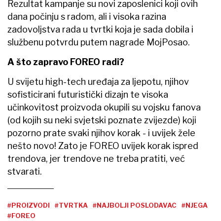
Rezultat kampanje su novi zaposlenici koji ovih
dana počinju s radom, ali i visoka razina
zadovoljstva rada u tvrtki koja je sada dobila i
službenu potvrdu putem nagrade MojPosao.
A što zapravo FOREO radi?
U svijetu high-tech uređaja za ljepotu, njihov
sofisticirani futuristički dizajn te visoka
učinkovitost proizvoda okupili su vojsku fanova
(od kojih su neki svjetski poznate zvijezde) koji
pozorno prate svaki njihov korak - i uvijek žele
nešto novo! Zato je FOREO uvijek korak ispred
trendova, jer trendove ne treba pratiti, već
stvarati.
#PROIZVODI
#TVRTKA
#NAJBOLJI POSLODAVAC
#NJEGA
#FOREO