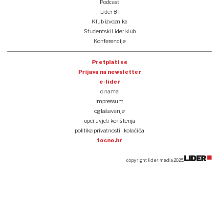
Podcast
Lider BI
Klub izvoznika
Studentski Lider klub
Konferencije
Pretplati se
Prijava na newsletter
e-lider
o nama
impressum
oglašavanje
opći uvjeti korištenja
politika privatnosti i kolačića
tocno.hr
copyright lider media 2025.