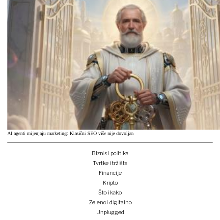
AI agenti mijenjaju marketing: Klasični SEO više nije dovoljan
Biznis i politika
Tvrtke i tržišta
Financije
Kripto
Što i kako
Zeleno i digitalno
Unplugged