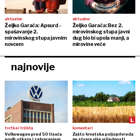
aktualno
aktualno
Željko Garača: Apsurd -
Željko Garača: Bez 2.
spašavanje 2.
mirovinskog stupa javni
mirovinskog stupa javnim
dug bio bi upola manji, a
novcem
mirovine veće
najnovije
tvrtke i tržišta
komentari
Volkswagen pred 50 tisuća
Zašto hrvatska poljoprivreda
novih otkaza i zatvaranjem
ne stvara više vrijednosti