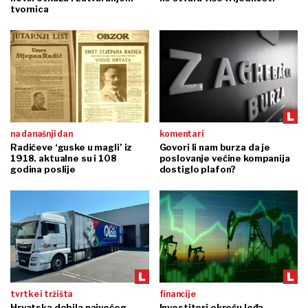
tvornica
na današnji dan
komentari
Radićeve ‘guske u magli’ iz
Govori li nam burza da je
1918. aktualne su i 108
poslovanje većine kompanija
godina poslije
dostiglo plafon?
tvrtke i tržišta
financije
Hrvatska dobila najvećeg
Investitori okreću leđa