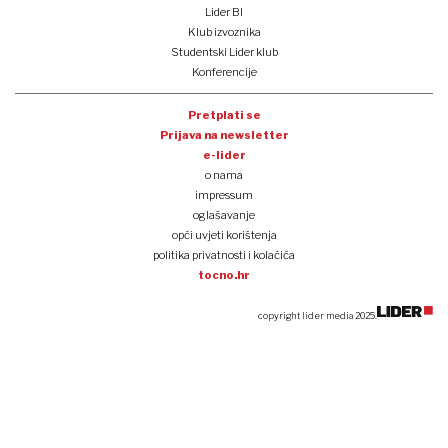
Lider BI
Klub izvoznika
Studentski Lider klub
Konferencije
Pretplati se
Prijava na newsletter
e-lider
o nama
impressum
oglašavanje
opći uvjeti korištenja
politika privatnosti i kolačića
tocno.hr
copyright lider media 2025.