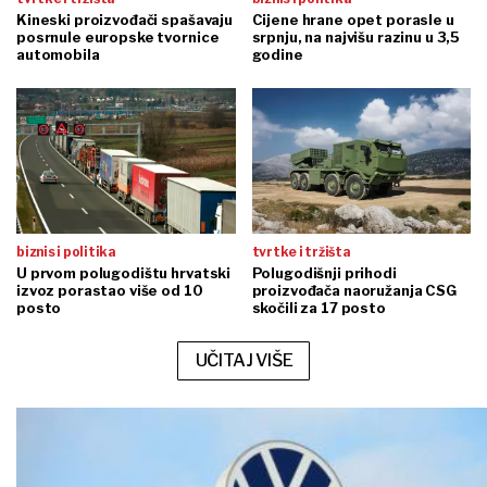
Kineski proizvođači spašavaju
Cijene hrane opet porasle u
posrnule europske tvornice
srpnju, na najvišu razinu u 3,5
automobila
godine
biznis i politika
tvrtke i tržišta
U prvom polugodištu hrvatski
Polugodišnji prihodi
izvoz porastao više od 10
proizvođača naoružanja CSG
posto
skočili za 17 posto
UČITAJ VIŠE