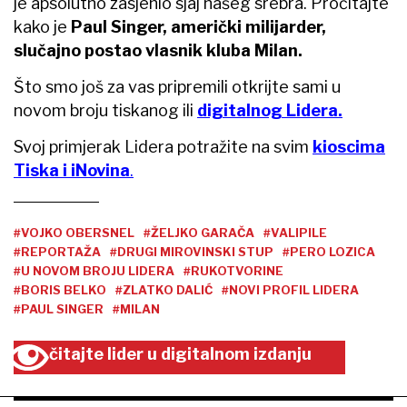
je apsolutno zasjenio sjaj našeg srebra. Pročitajte
kako je
Paul Singer, američki milijarder,
slučajno postao vlasnik kluba Milan.
Što smo još za vas pripremili otkrijte sami u
novom broju tiskanog ili
digitalnog Lidera.
Svoj primjerak Lidera potražite na svim
kioscima
Tiska i iNovina
.
#VOJKO OBERSNEL
#ŽELJKO GARAČA
#VALIPILE
#REPORTAŽA
#DRUGI MIROVINSKI STUP
#PERO LOZICA
#U NOVOM BROJU LIDERA
#RUKOTVORINE
#BORIS BELKO
#ZLATKO DALIĆ
#NOVI PROFIL LIDERA
#PAUL SINGER
#MILAN
čitajte lider u digitalnom izdanju