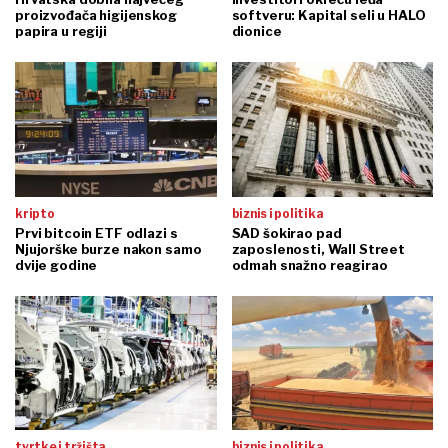
proizvođača higijenskog
softveru: Kapital seli u HALO
papira u regiji
dionice
kripto
biznis i politika
Prvi bitcoin ETF odlazi s
SAD šokirao pad
Njujorške burze nakon samo
zaposlenosti, Wall Street
dvije godine
odmah snažno reagirao
tvrtke i tržišta
biznis i politika