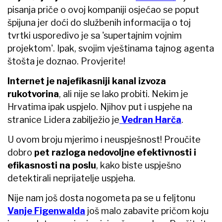
pisanja priče o ovoj kompaniji osjećao se poput
špijuna jer doći do službenih informacija o toj
tvrtki usporedivo je sa 'supertajnim vojnim
projektom'. Ipak, svojim vještinama tajnog agenta
štošta je doznao. Provjerite!
Internet je najefikasniji kanal izvoza
rukotvorina
, ali nije se lako probiti. Nekim je
Hrvatima ipak uspjelo. Njihov put i uspjehe na
stranice Lidera zabilježio je
Vedran Harča
.
U ovom broju mjerimo i neuspješnost! Proučite
dobro
pet razloga nedovoljne efektivnosti i
efikasnosti na poslu
, kako biste uspješno
detektirali neprijatelje uspjeha.
Nije nam još dosta nogometa pa se u feljtonu
Vanje Figenwalda
još malo zabavite pričom koju