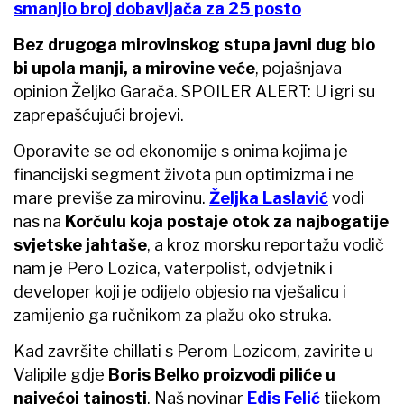
smanjio broj dobavljača za 25 posto
Bez drugoga mirovinskog stupa javni dug bio
bi upola manji, a mirovine veće
, pojašnjava
opinion Željko Garača. SPOILER ALERT: U igri su
zaprepašćujući brojevi.
Oporavite se od ekonomije s onima kojima je
financijski segment života pun optimizma i ne
mare previše za mirovinu.
Željka Laslavić
vodi
nas na
Korčulu koja postaje otok za najbogatije
svjetske jahtaše
, a kroz morsku reportažu vodič
nam je Pero Lozica, vaterpolist, odvjetnik i
developer koji je odijelo objesio na vješalicu i
zamijenio ga ručnikom za plažu oko struka.
Kad završite chillati s Perom Lozicom, zavirite u
Valipile gdje
Boris Belko proizvodi piliće u
najvećoj tajnosti
. Naš novinar
Edis Felić
tijekom