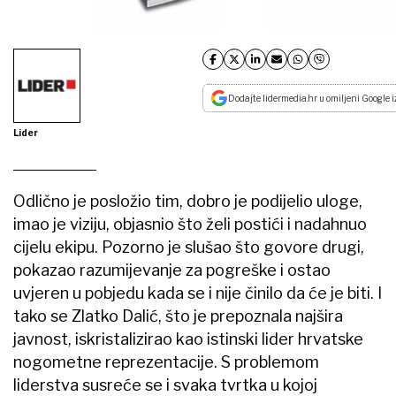
Dodajte lidermedia.hr u omiljeni Google i
Lider
Odlično je posložio tim, dobro je podijelio uloge,
imao je viziju, objasnio što želi postići i nadahnuo
cijelu ekipu. Pozorno je slušao što govore drugi,
pokazao razumijevanje za pogreške i ostao
uvjeren u pobjedu kada se i nije činilo da će je biti. I
tako se Zlatko Dalić, što je prepoznala najšira
javnost, iskristalizirao kao istinski lider hrvatske
nogometne reprezentacije. S problemom
liderstva susreće se i svaka tvrtka u kojoj