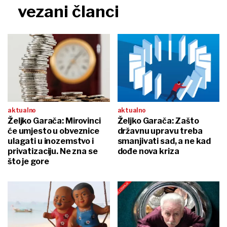
vezani članci
aktualno
aktualno
Željko Garača: Mirovinci
Željko Garača: Zašto
će umjesto u obveznice
državnu upravu treba
ulagati u inozemstvo i
smanjivati sad, a ne kad
privatizaciju. Ne zna se
dođe nova kriza
što je gore