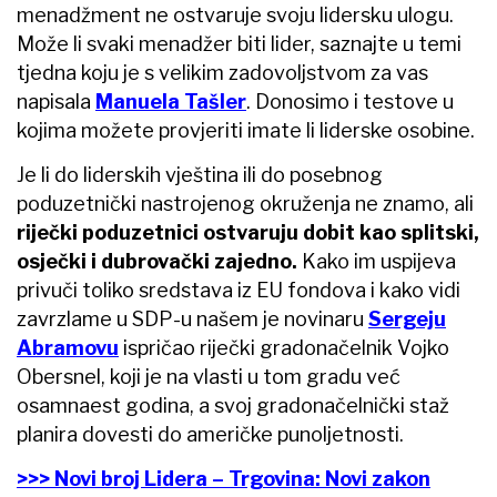
menadžment ne ostvaruje svoju lidersku ulogu.
Može li svaki menadžer biti lider, saznajte u temi
tjedna koju je s velikim zadovoljstvom za vas
napisala
Manuela Tašler
. Donosimo i testove u
kojima možete provjeriti imate li liderske osobine.
Je li do liderskih vještina ili do posebnog
poduzetnički nastrojenog okruženja ne znamo, ali
riječki poduzetnici ostvaruju dobit kao splitski,
osječki i dubrovački zajedno.
Kako im uspijeva
privuči toliko sredstava iz EU fondova i kako vidi
zavrzlame u SDP-u našem je novinaru
Sergeju
Abramovu
ispričao riječki gradonačelnik Vojko
Obersnel, koji je na vlasti u tom gradu već
osamnaest godina, a svoj gradonačelnički staž
planira dovesti do američke punoljetnosti.
>>> Novi broj Lidera – Trgovina: Novi zakon