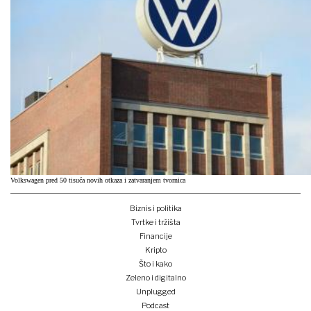
Volkswagen pred 50 tisuća novih otkaza i zatvaranjem tvornica
Biznis i politika
Tvrtke i tržišta
Financije
Kripto
Što i kako
Zeleno i digitalno
Unplugged
Podcast