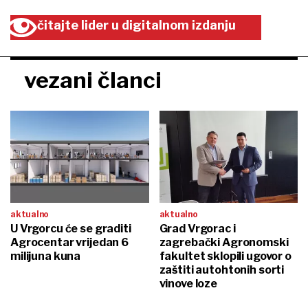
čitajte lider u digitalnom izdanju
vezani članci
aktualno
aktualno
U Vrgorcu će se graditi
Grad Vrgorac i
Agrocentar vrijedan 6
zagrebački Agronomski
milijuna kuna
fakultet sklopili ugovor o
zaštiti autohtonih sorti
vinove loze