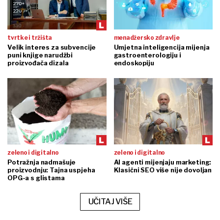
tvrtke i tržišta
menadžersko zdravlje
Velik interes za subvencije
Umjetna inteligencija mijenja
puni knjige narudžbi
gastroenterologiju i
proizvođača dizala
endoskopiju
zeleno i digitalno
zeleno i digitalno
Potražnja nadmašuje
AI agenti mijenjaju marketing:
proizvodnju: Tajna uspjeha
Klasični SEO više nije dovoljan
OPG-a s glistama
UČITAJ VIŠE