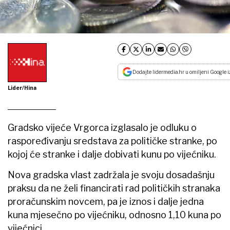
Dodajte lidermedia.hr u omiljeni Google i
Lider/Hina
Gradsko vijeće Vrgorca izglasalo je odluku o
raspoređivanju sredstava za političke stranke, po
kojoj će stranke i dalje dobivati kunu po vijećniku.
Nova gradska vlast zadržala je svoju dosadašnju
praksu da ne želi financirati rad političkih stranaka
proračunskim novcem, pa je iznos i dalje jedna
kuna mjesečno po vijećniku, odnosno 1,10 kuna po
vijećnici.