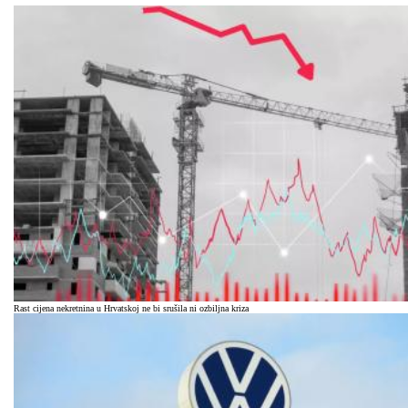
Rast cijena nekretnina u Hrvatskoj ne bi srušila ni ozbiljna kriza