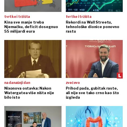
tvrtke i tržišta
tvrtke i tržišta
Kina sve manje treba
Rekordi na Wall Streetu,
Njemačku, deficit dosegnuo
tehnološke dionice ponovno
55 milijardi eura
rastu
na današnji dan
zvečevo
Nixonova ostavka: Nakon
Prihod pada, gubitak raste,
Watergatea više ništa nije
ali nije sve tako crno kao što
bilo isto
izgleda