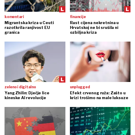
komentari
financije
Migrantska kriza u Ceuti
Rast cijena nekretnina u
razotkrila ranjivost EU
Hrvatskoj ne bi srušila ni
granica
ozbiljna kriza
zeleno i digitalno
unplugged
Yang Zhilin: Dječje lice
Efekt crvenog ruža: Zašto u
kineske AI revolucije
krizi trošimo na male luksuze