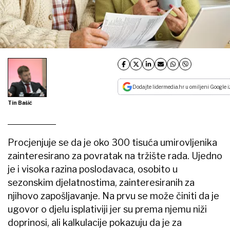
Dodajte lidermedia.hr u omiljeni Google i
Tin Bašić
Procjenjuje se da je oko 300 tisuća umirovljenika
zainteresirano za povratak na tržište rada. Ujedno
je i visoka razina poslodavaca, osobito u
sezonskim djelatnostima, zainteresiranih za
njihovo zapošljavanje. Na prvu se može činiti da je
ugovor o djelu isplativiji jer su prema njemu niži
doprinosi, ali kalkulacije pokazuju da je za