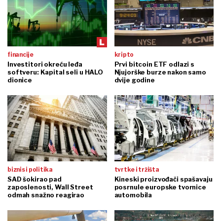
financije
kripto
Investitori okreću leđa
Prvi bitcoin ETF odlazi s
softveru: Kapital seli u HALO
Njujorške burze nakon samo
dionice
dvije godine
biznis i politika
tvrtke i tržišta
SAD šokirao pad
Kineski proizvođači spašavaju
zaposlenosti, Wall Street
posrnule europske tvornice
odmah snažno reagirao
automobila