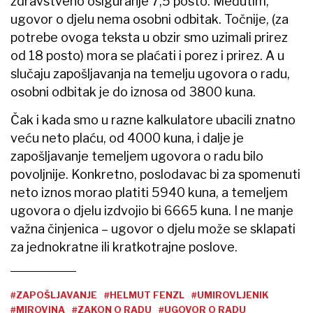
zdravstveno osiguranje 7,5 posto. Međutim,
ugovor o djelu nema osobni odbitak. Točnije, (za
potrebe ovoga teksta u obzir smo uzimali prirez
od 18 posto) mora se plaćati i porez i prirez. A u
slučaju zapošljavanja na temelju ugovora o radu,
osobni odbitak je do iznosa od 3800 kuna.
Čak i kada smo u razne kalkulatore ubacili znatno
veću neto plaću, od 4000 kuna, i dalje je
zapošljavanje temeljem ugovora o radu bilo
povoljnije. Konkretno, poslodavac bi za spomenuti
neto iznos morao platiti 5940 kuna, a temeljem
ugovora o djelu izdvojio bi 6665 kuna. I ne manje
važna činjenica – ugovor o djelu može se sklapati
za jednokratne ili kratkotrajne poslove.
#ZAPOŠLJAVANJE
#HELMUT FENZL
#UMIROVLJENIK
#MIROVINA
#ZAKON O RADU
#UGOVOR O RADU