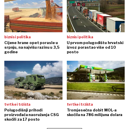
biznis i politika
biznis i politika
Cijene hrane opet porasle u
U prvom polugodištu hrvatski
srpnju, na najvišu razinu u 3,5
izvoz porastao više od 10
godine
posto
tvrtke i tržišta
tvrtke i tržišta
Polugodišnji prihodi
Tromjesečna dobit MOL-a
proizvođača naoružanja CSG
skočila na 786 milijuna dolara
skočili za 17 posto