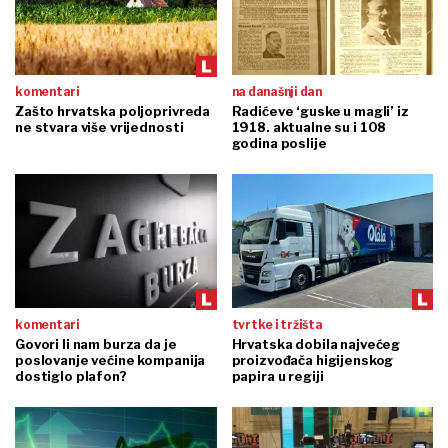
komentari
na današnji dan
Zašto hrvatska poljoprivreda
Radićeve ‘guske u magli’ iz
ne stvara više vrijednosti
1918. aktualne su i 108
godina poslije
komentari
tvrtke i tržišta
Govori li nam burza da je
Hrvatska dobila najvećeg
poslovanje većine kompanija
proizvođača higijenskog
dostiglo plafon?
papira u regiji