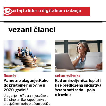
čitajte lider u digitalnom izdanju
vezani članci
financije
rad umirovljenika
Pametno ulaganje: Kako
Rad umirovljenika: Isplati
do pristojne mirovine u
li se predložena inicijativa
2070. godini?
'osam sati rada + pola
mirovine'
Ulaganjem 67 eura mjesečno u
III. stup tvrtke zaposleniku s
prosječnom neto plaćom podižu