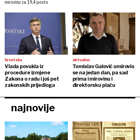
mirovinu za 19,4 posto
hrvatska
aktualno
Vlada povukla iz
Tomislav Galović umirovio
procedure izmjene
se na jedan dan, pa sad
Zakona o radu i još pet
prima i mirovinu i
zakonskih prijedloga
direktorsku plaću
najnovije