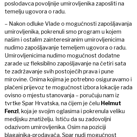
poslodavca povoljnije umirovljenika zaposliti na
temelju ugovora o radu.
– Nakon odluke Vlade o mogućnosti zapošljavanja
umirovljenika, pokrenuli smo program u kojem
našim i ostalim zainteresiranim umirovljenicima
nudimo zapošljavanje temeljem ugovora o radu.
Umirovljenicima nudimo mogućnost dodatne
zarade uz fleksibilno zapošljavanje na četiri sata
te zadržavanje svih postojećih prava i pune
mirovine. Onima kojima je potrebno osiguravamo i
plaćeni prijevoz te mogućnost izbora lokacije rada
ovisno o mjestu stanovanja –​ poručuju nam iz
tvrtke Spar Hrvatska, na čijem je čelu
Helmut
Fenzl
, koja je svojim oglasima i pokrenula veliku
medijsku znatiželju. Ističu da su zadovoljni
odazivom umirovljenika. Osim na poziciji
blagajnika-prodavača, Spar nudi mogućnost