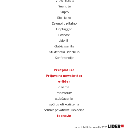
Tvrtke i tržišta
Financije
Kripto
Što i kako
Zeleno i digitalno
Unplugged
Podcast
Lider BI
Klub izvoznika
Studentski Lider klub
Konferencije
Pretplati se
Prijava na newsletter
e-lider
o nama
impressum
oglašavanje
opći uvjeti korištenja
politika privatnosti i kolačića
tocno.hr
copyright lider media 2025.