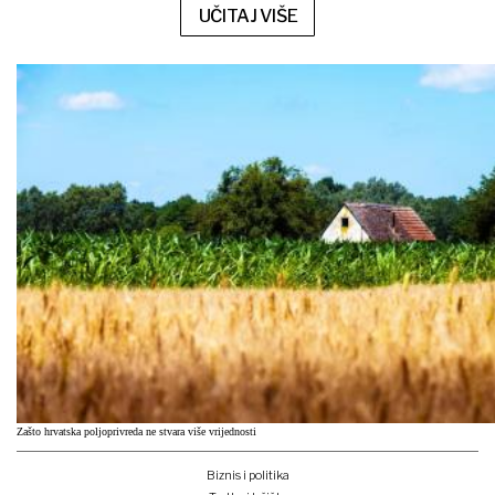
UČITAJ VIŠE
Zašto hrvatska poljoprivreda ne stvara više vrijednosti
Biznis i politika