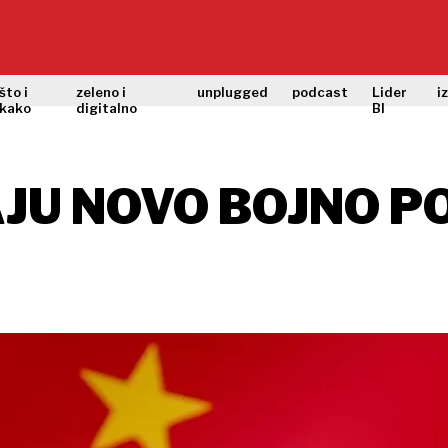
što i
zeleno i
unplugged
podcast
Lider
i
kako
digitalno
BI
AJU NOVO BOJNO P