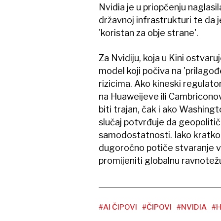
Nvidia je u priopćenju naglasi
državnoj infrastrukturi te da 
'koristan za obje strane'.
Za Nvidiju, koja u Kini ostvaru
model koji počiva na 'prilago
rizicima. Ako kineski regulat
na Huaweijeve ili Cambricono
biti trajan, čak i ako Washingt
slučaj potvrđuje da geopoliti
samodostatnosti. Iako kratko
dugoročno potiče stvaranje v
promijeniti globalnu ravnotežu
#AI ČIPOVI
#ČIPOVI
#NVIDIA
#H