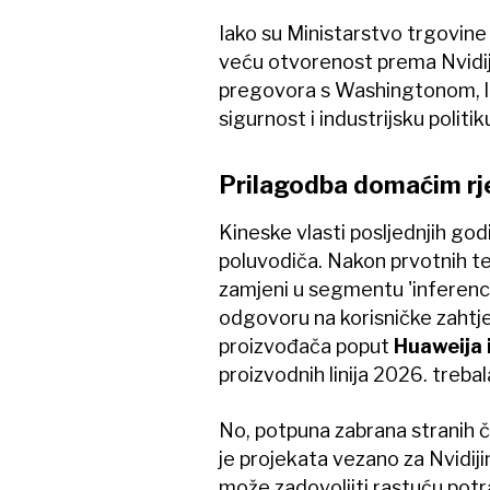
Iako su Ministarstvo trgovine 
veću otvorenost prema Nvidij
pregovora s Washingtonom, li
sigurnost i industrijsku politi
Prilagodba domaćim rj
Kineske vlasti posljednjih go
poluvodiča. Nakon prvotnih te
zamjeni u segmentu 'inferenci
odgovoru na korisničke zahtje
proizvođača poput
Huaweija 
proizvodnih linija 2026. trebal
No, potpuna zabrana stranih č
je projekata vezano za Nvidij
može zadovoljiti rastuću potr