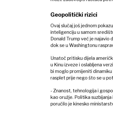
Geopolitički rizici
Ovaj slučaj još jednom pokazu
inteligenciju u samom središ
Donald Trump već je najavio 
dok se u Washingtonu rasprav
Unatoč pritisku dijela američ
u Kinu izveze i oslabljena ver
bi moglo promijeniti dinamiku
rasplet prije nego što se u p
- Znanost, tehnologija i gospoda
kao oružje. Politika suzbijanja
poručilo je kinesko ministarst