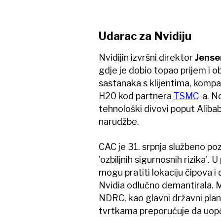
Udarac za Nvidiju
Nvidijin izvršni direktor
Jense
gdje je dobio topao prijem i 
sastanaka s klijentima, kompan
H20 kod partnera
TSMC
-a. N
tehnološki divovi poput Alibab
narudžbe.
CAC je 31. srpnja službeno po
'ozbiljnih sigurnosnih rizika'. 
mogu pratiti lokaciju čipova i da
Nvidia odlučno demantirala. MI
NDRC, kao glavni državni plan
tvrtkama preporučuje da uopć