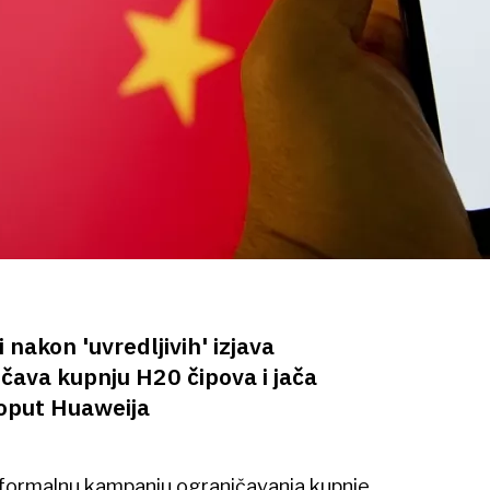
 nakon 'uvredljivih' izjava
ava kupnju H20 čipova i jača
oput Huaweija
neformalnu kampanju ograničavanja kupnje