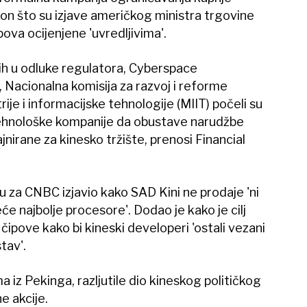
n što su izjave američkog ministra trgovine
ova ocijenjene 'uvredljivima'.
h u odluke regulatora, Cyberspace
, Nacionalna komisija za razvoj i reforme
ije i informacijske tehnologije (MIIT) počeli su
tehnološke kompanije da obustave narudžbe
jnirane za kinesko tržište, prenosi Financial
juu za CNBC izjavio kako SAD Kini ne prodaje 'ni
reće najbolje procesore'. Dodao je kako je cilj
 čipove kako bi kineski developeri 'ostali vezani
tav'.
a iz Pekinga, razljutile dio kineskog političkog
e akcije.