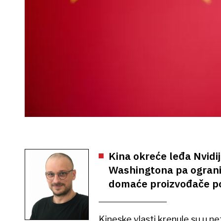
Kina okreće leđa Nvidiji
Washingtona pa ogranič
domaće proizvođače p
Kineske vlasti krenule su u 