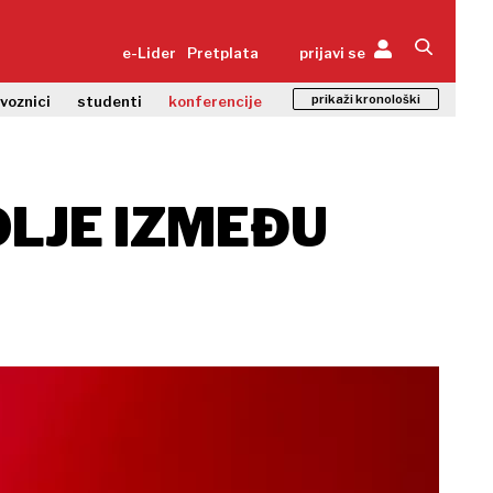
e-Lider
Pretplata
prijavi se
prikaži kronološki
zvoznici
studenti
konferencije
OLJE IZMEĐU