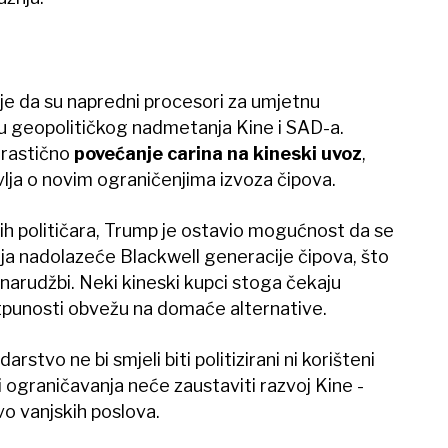
je da su napredni procesori za umjetnu
tu geopolitičkog nadmetanja Kine i SAD-a.
drastično
povećanje carina na kineski uvoz
,
lja o novim ograničenjima izvoza čipova.
kih političara, Trump je ostavio mogućnost da se
zija nadolazeće Blackwell generacije čipova, što
 narudžbi. Neki kineski kupci stoga čekaju
otpunosti obvežu na domaće alternative.
rstvo ne bi smjeli biti politizirani ni korišteni
 i ograničavanja neće zaustaviti razvoj Kine -
vo vanjskih poslova.