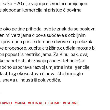
la kako H20 nije vojni proizvod ni namijenjen
je slobodan komercijalni pristup čipovima
je oko petine prihoda, ovo je znak da se poslovni
đenim' verzijama čipova suočava s ozbiljnim
ori postupno prisile domaće divove na prelazak
ve procesore, gubitak tržišnog udjela mogao bi
on popusti s restrikcijama. Za Kinu, pak, ovaj
čke napetosti ubrzavaju proces tehnološke
ročno usporava razvoj umjetne inteligencije,
lastitog ekosustava čipova, što bi moglo
 snaga u industriji poluvodiča.
UAWEI
#KINA
#DONALD TRUMP
#CARINE