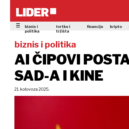
biznis i
tvrtke i
financije
kripto
politika
tržišta
biznis i politika
AI ČIPOVI POST
SAD-A I KINE
21. kolovoza 2025.