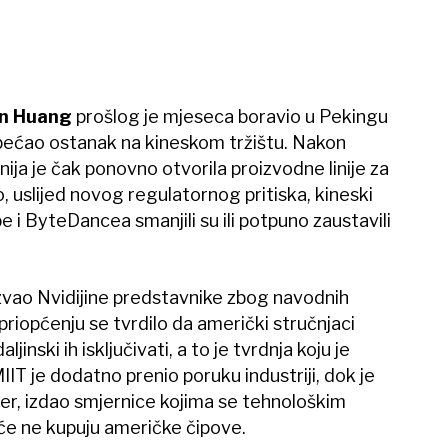
n Huang
prošlog je mjeseca boravio u Pekingu
obećao ostanak na kineskom tržištu. Nakon
ija je čak ponovno otvorila proizvodne linije za
o, uslijed novog regulatornog pritiska, kineski
e i ByteDancea smanjili su ili potpuno zaustavili
zvao Nvidijine predstavnike zbog navodnih
U priopćenju se tvrdilo da američki stručnjaci
ljinski ih isključivati, a to je tvrdnja koju je
IT je dodatno prenio poruku industriji, dok je
er, izdao smjernice kojima se tehnološkim
e ne kupuju američke čipove.