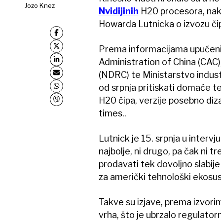
Jozo Knez
Nvidijinih
H20 procesora, nako
Howarda Lutnicka o izvozu čip
Prema informacijama upućeni
Administration of China (CAC)
(NDRC) te Ministarstvo industr
od srpnja pritiskati domaće 
H20 čipa, verzije posebno diza
times..
Lutnick je 15. srpnja u interv
najbolje, ni drugo, pa čak ni t
prodavati tek dovoljno slabije
za američki tehnološki ekosus
Takve su izjave, prema izvorim
vrha, što je ubrzalo regulatorn