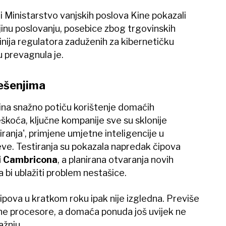
i Ministarstvo vanjskih poslova Kine pokazali
inu poslovanju, posebice zbog trgovinskih
nija regulatora zaduženih za kibernetičku
ku prevagnula je.
ešenjima
dina snažno potiču korištenje domaćih
škoća, ključne kompanije sve su sklonije
ranja', primjene umjetne inteligencije u
ve. Testiranja su pokazala napredak čipova
i Cambricona
, a planirana otvaranja novih
a bi ublažiti problem nestašice.
ipova u kratkom roku ipak nije izgledna. Previše
ine procesore, a domaća ponuda još uvijek ne
ažnju.