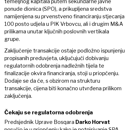
temeljnog kapitala putem sekundarne javne
ponude dionica (SPO), a prikupljena sredstva
namijenjena su prvenstveno financiranju stjecanja
100 posto udjela u PIK Vrbovcu, ali i drugim M&A
prilikama unutar ključnih poslovnih vertikala
grupe.
Zaključenje transakcije ostaje podložno ispunjenju
propisanih preduvjeta, uključujući dobivanju
regulatornih odobrenja nadležnih tijela te
finalizacije okvira financiranja, stoji u priopćenju.
Dodaje se da će, s obzirom na strukturu
transakcije, cijena biti konačno utvrđena prilikom
zaključenja.
Čekaju se regulatorna odobrenja
Predsjednik Uprave Bosqara
Darko Horvat
poručio je u priopćenju kako je potpisivanje SPA