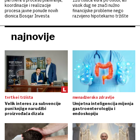
koordinacije i realizacije
visok dug ne znači nužno
procesa javne ponude novih
financijske probleme nego
dionica Bosqar Investa
razvijeno hipotekarno tržište
najnovije
tvrtke i tržišta
menadžersko zdravlje
Velik interes za subvencije
Umjetna inteligencija mijenja
puni knjige narudžbi
gastroenterologiju i
proizvođača dizala
endoskopiju