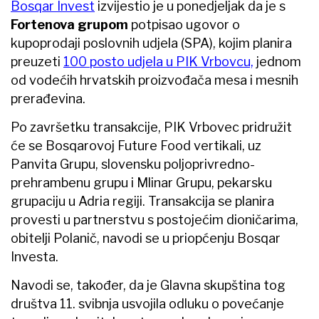
Bosqar Invest
izvijestio je u ponedjeljak da je s
Fortenova grupom
potpisao ugovor o
kupoprodaji poslovnih udjela (SPA), kojim planira
preuzeti
100 posto udjela u PIK Vrbovcu,
jednom
od vodećih hrvatskih proizvođača mesa i mesnih
prerađevina.
Po završetku transakcije, PIK Vrbovec pridružit
će se Bosqarovoj Future Food vertikali, uz
Panvita Grupu, slovensku poljoprivredno-
prehrambenu grupu i Mlinar Grupu, pekarsku
grupaciju u Adria regiji. Transakcija se planira
provesti u partnerstvu s postojećim dioničarima,
obitelji Polanič, navodi se u priopćenju Bosqar
Investa.
Navodi se, također, da je Glavna skupština tog
društva 11. svibnja usvojila odluku o povećanje