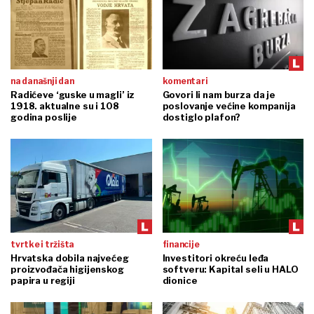
na današnji dan
komentari
Radićeve ‘guske u magli’ iz
Govori li nam burza da je
1918. aktualne su i 108
poslovanje većine kompanija
godina poslije
dostiglo plafon?
tvrtke i tržišta
financije
Hrvatska dobila najvećeg
Investitori okreću leđa
proizvođača higijenskog
softveru: Kapital seli u HALO
papira u regiji
dionice