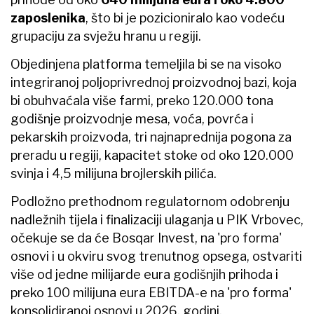
zaposlenika
, što bi je pozicioniralo kao vodeću
grupaciju za svježu hranu u regiji.
Objedinjena platforma temeljila bi se na visoko
integriranoj poljoprivrednoj proizvodnoj bazi, koja
bi obuhvaćala više farmi, preko 120.000 tona
godišnje proizvodnje mesa, voća, povrća i
pekarskih proizvoda, tri najnaprednija pogona za
preradu u regiji, kapacitet stoke od oko 120.000
svinja i 4,5 milijuna brojlerskih pilića.
Podložno prethodnom regulatornom odobrenju
nadležnih tijela i finalizaciji ulaganja u PIK Vrbovec,
očekuje se da će Bosqar Invest, na 'pro forma'
osnovi i u okviru svog trenutnog opsega, ostvariti
više od jedne milijarde eura godišnjih prihoda i
preko 100 milijuna eura EBITDA-e na 'pro forma'
konsolidiranoj osnovi u 2026. godini.