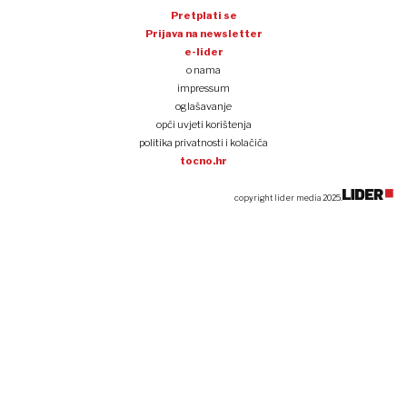
Pretplati se
Prijava na newsletter
e-lider
o nama
impressum
oglašavanje
opći uvjeti korištenja
politika privatnosti i kolačića
tocno.hr
copyright lider media 2025.