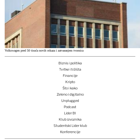
Volkswagen pred 50 tisuća novih otkaza i zatvaranjem tvornica
Biznis i politika
Tvrtke i tržišta
Financije
Kripto
Što i kako
Zeleno i digitalno
Unplugged
Podcast
Lider BI
Klub izvoznika
Studentski Lider klub
Konferencije