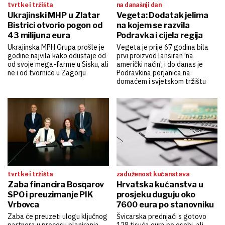
tvrtke i tržišta
na današnji dan
Ukrajinski MHP u Zlatar
Vegeta: Dodatak jelima
Bistrici otvorio pogon od
na kojem se razvila
43 milijuna eura
Podravka i cijela regija
Ukrajinska MPH Grupa prošle je
Vegeta je prije 67 godina bila
godine najvila kako odustaje od
prvi proizvod lansiran 'na
od svoje mega-farme u Sisku, ali
američki način', i do danas je
ne i od tvornice u Zagorju
Podravkina perjanica na
domaćem i svjetskom tržištu
tvrtke i tržišta
zaduženost kućanstava
Zaba financira Bosqarov
Hrvatska kućanstva u
SPO i preuzimanje PIK
prosjeku duguju oko
Vrbovca
7600 eura po stanovniku
Zaba će preuzeti ulogu ključnog
Švicarska prednjači s gotovo
partnera u procesu planiranja,
128 tisuća eura po osobi, ali