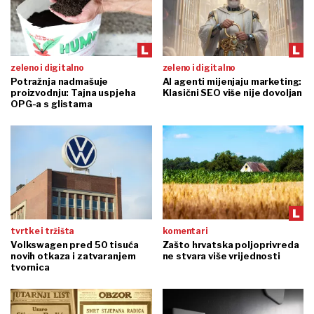
zeleno i digitalno
zeleno i digitalno
Potražnja nadmašuje
AI agenti mijenjaju marketing:
proizvodnju: Tajna uspjeha
Klasični SEO više nije dovoljan
OPG-a s glistama
tvrtke i tržišta
komentari
Volkswagen pred 50 tisuća
Zašto hrvatska poljoprivreda
novih otkaza i zatvaranjem
ne stvara više vrijednosti
tvornica