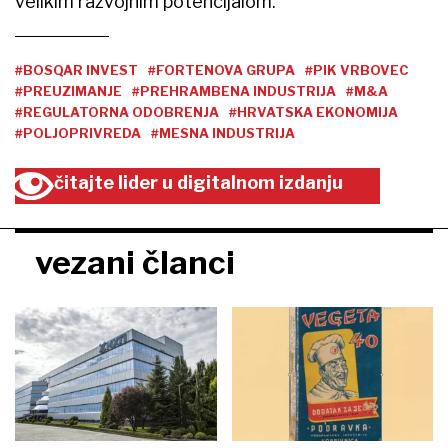
velikim razvojnim potencijalom.
#BOSQAR INVEST
#FORTENOVA GRUPA
#PIK VRBOVEC
#PREUZIMANJE
#PREHRAMBENA INDUSTRIJA
#M&A
#REGULATORNA ODOBRENJA
#HRVATSKA EKONOMIJA
#POLJOPRIVREDA
#MESNA INDUSTRIJA
čitajte lider u digitalnom izdanju
vezani članci