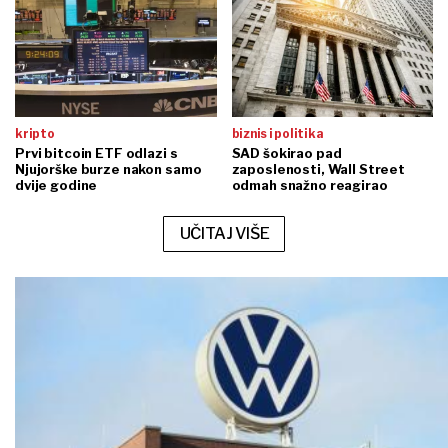
kripto
biznis i politika
Prvi bitcoin ETF odlazi s
SAD šokirao pad
Njujorške burze nakon samo
zaposlenosti, Wall Street
dvije godine
odmah snažno reagirao
UČITAJ VIŠE