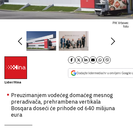
PIK Vrbovec
foto
Dodajte lidermedia.hr u omiljeni Google i
Lider/Hina
Preuzimanjem vodećeg domaćeg mesnog
prerađivača, prehrambena vertikala
Bosqara doseći će prihode od 640 milijuna
eura