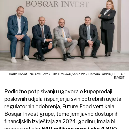
Darko Horvat, Tomislav Glavaš, Luka Orešković, Vanja Vlak i Tamara Sardelić, BOSQAR
INVEST
Podložno potpisivanju ugovora o kupoprodaji
poslovnih udjela i ispunjenju svih potrebnih uvjeta i
regulatornih odobrenja, Future Food vertikala
Bosqar Invest grupe, temeljem javno dostupnih
financijskih izvještaja za 2024. godinu, imala bi
prihode od oko
640 milijuna eura i oko 4.800