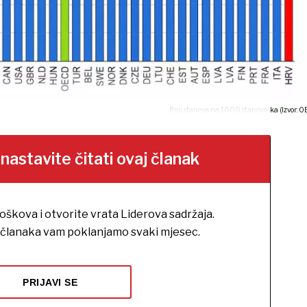
Broj stanova na 1000 stanovnika (Izvor: O
stavite čitati ovaj članak
roškova i otvorite vrata Liderova sadržaja.
h članaka vam poklanjamo svaki mjesec.
PRIJAVI SE