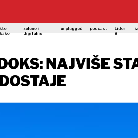
što i
zeleno i
unplugged
podcast
Lider
i
kako
digitalno
BI
DOKS: NAJVIŠE ST
EDOSTAJE