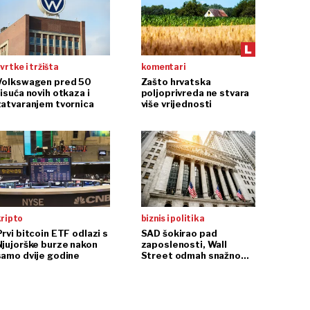
vrtke i tržišta
komentari
Volkswagen pred 50
Zašto hrvatska
isuća novih otkaza i
poljoprivreda ne stvara
zatvaranjem tvornica
više vrijednosti
kripto
biznis i politika
rvi bitcoin ETF odlazi s
SAD šokirao pad
Njujorške burze nakon
zaposlenosti, Wall
samo dvije godine
Street odmah snažno
reagirao