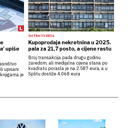
tvrtke i tržišta
je
Kupoprodaja nekretnina u 2025.
a' upiše
pala za 21,7 posto, a cijene rastu
Broj transakcija pada drugu godinu
zaredom, ali medijalna cijena stana po
asništvo
kvadratu porasla je na 2.587 eura, a u
i upisani
Splitu dostiže 4.068 eura
 knjigama je