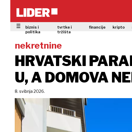
biznis i
tvrtke i
financije
kripto
politika
tržišta
nekretnine
HRVATSKI PARA
U, A DOMOVA N
8. svibnja 2026.