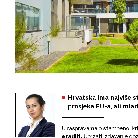
Hrvatska ima najviše s
prosjeka EU-a, ali mla
U raspravama o stambenoj kri
graditi.
Ubrzati izdavanje dozv