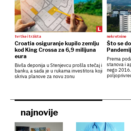
tvrtke i tržišta
nekretnine
Croatia osiguranje kupilo zemlju
Što se d
kod King Crossa za 6,9 milijuna
Pandemij
eura
Prema poda
stanova i 
Bivša deponija u Stenjevcu prošla stečaj i
nego 2016.,
banku, a sada je u rukama investitora koji
poljoprivre
skriva planove za novu zonu
najnovije