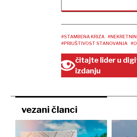
#STAMBENA KRIZA
#NEKRETNIN
#PRIUŠTIVOST STANOVANJA
#O
čitajte lider u di
izdanju
vezani članci