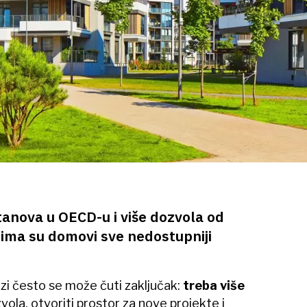
tanova u OECD-u i više dozvola od
dima su domovi sve nedostupniji
zi često se može čuti zaključak:
treba više
ola, otvoriti prostor za nove projekte i