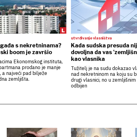
utvrđivanje vlasništva
ogađa s nekretninama?
Kada sudska presuda ni
ski boom je završio
dovoljna da vas 'zemljišn
kao vlasnika
cima Ekonomskog instituta,
apartmana prodano je manje
Tužitelj je na sudu dokazao vl
 a najveći pad bilježe
nad nekretninom na koju su bil
dna zemljišta.
drugi vlasnici, no u zemljišnim
odbijen