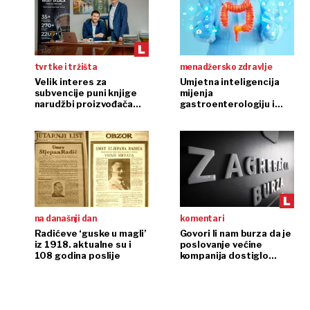
tvrtke i tržišta
menadžersko zdravlje
Velik interes za
Umjetna inteligencija
subvencije puni knjige
mijenja
narudžbi proizvođača
gastroenterologiju i
dizala
endoskopiju
na današnji dan
komentari
Radićeve ‘guske u magli’
Govori li nam burza da je
iz 1918. aktualne su i
poslovanje većine
108 godina poslije
kompanija dostiglo
plafon?