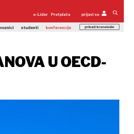
e-Lider
Pretplata
prijavi se
prikaži kronološki
zvoznici
studenti
konferencije
ANOVA U OECD-