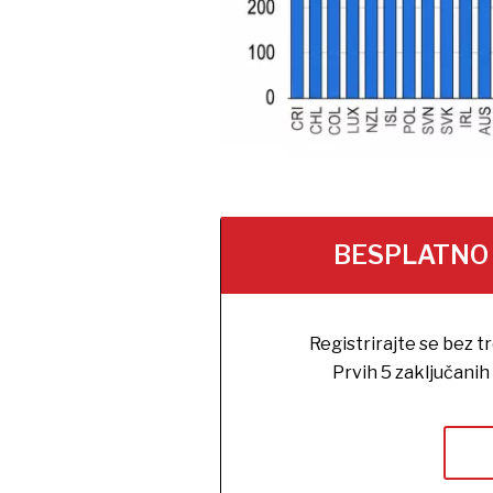
BESPLATNO na
Registrirajte se bez t
Prvih 5 zaključani