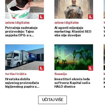
zeleno i digitalno
zeleno i digitalno
t
Potražnja nadmašuje
AI agenti mijenjaju
proizvodnju: Tajna
marketing: Klasični SEO
t
uspjeha OPG-a s
više nije dovoljan
glistama
tvrtke i tržišta
financije
Hrvatska dobila
Investitori okreću leđa
P
najvećeg proizvođača
softveru: Kapital seli u
higijenskog papira u
HALO dionice
regiji
UČITAJ VIŠE