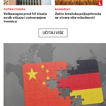
tvrtke i tržišta
komentari
Volkswagen pred 50 tisuća
Zašto hrvatska poljoprivreda
novih otkaza i zatvaranjem
ne stvara više vrijednosti
tvornica
UČITAJ VIŠE