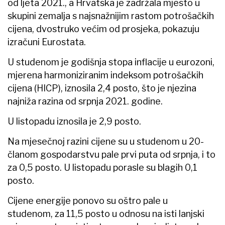
od ljeta 2021., a Hrvatska je zadržala mjesto u
skupini zemalja s najsnažnijim rastom potrošačkih
cijena, dvostruko većim od prosjeka, pokazuju
izračuni Eurostata.
U studenom je godišnja stopa inflacije u eurozoni,
mjerena harmoniziranim indeksom potrošačkih
cijena (HICP), iznosila 2,4 posto, što je njezina
najniža razina od srpnja 2021. godine.
U listopadu iznosila je 2,9 posto.
Na mjesečnoj razini cijene su u studenom u 20-
članom gospodarstvu pale prvi puta od srpnja, i to
za 0,5 posto. U listopadu porasle su blagih 0,1
posto.
Cijene energije ponovo su oštro pale u
studenom, za 11,5 posto u odnosu na isti lanjski