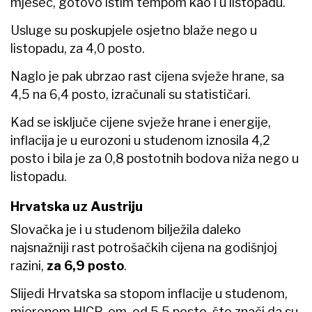
mjesec, gotovo istim tempom kao i u listopadu.
Usluge su poskupjele osjetno blaže nego u
listopadu, za 4,0 posto.
Naglo je pak ubrzao rast cijena svježe hrane, sa
4,5 na 6,4 posto, izračunali su statističari.
Kad se isključe cijene svježe hrane i energije,
inflacija je u eurozoni u studenom iznosila 4,2
posto i bila je za 0,8 postotnih bodova niža nego u
listopadu.
Hrvatska uz Austriju
Slovačka je i u studenom bilježila daleko
najsnažniji rast potrošačkih cijena na godišnjoj
razini,
za 6,9 posto
.
Slijedi Hrvatska sa stopom inflacije u studenom,
mjerenom HICP-om, od 5,5 posto, što znači da su