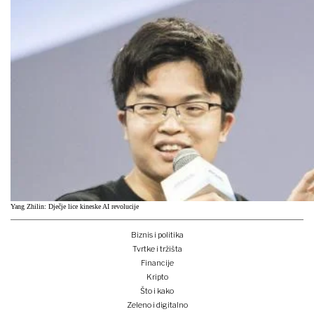
Yang Zhilin: Dječje lice kineske AI revolucije
Biznis i politika
Tvrtke i tržišta
Financije
Kripto
Što i kako
Zeleno i digitalno