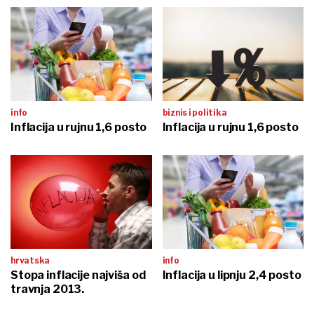
info
biznis i politika
Inflacija u rujnu 1,6 posto
Inflacija u rujnu 1,6 posto
hrvatska
info
Stopa inflacije najviša od
Inflacija u lipnju 2,4 posto
travnja 2013.