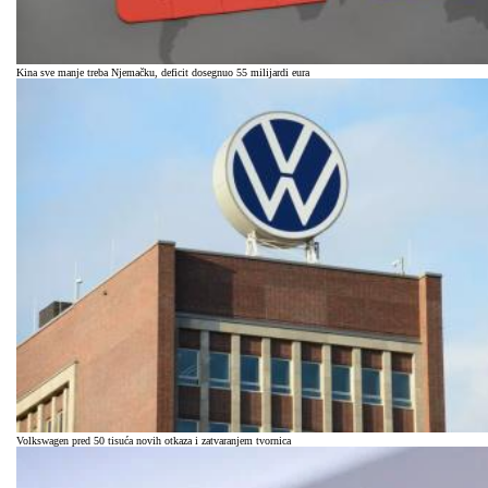
Kina sve manje treba Njemačku, deficit dosegnuo 55 milijardi eura
Volkswagen pred 50 tisuća novih otkaza i zatvaranjem tvornica