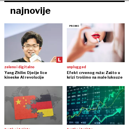
najnovije
zeleno i digitalno
unplugged
Yang Zhilin: Dječje lice
Efekt crvenog ruža: Zašto u
kineske AI revolucije
krizi trošimo na male luksuze