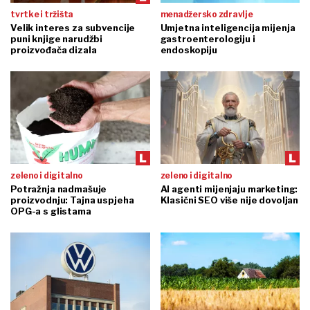
tvrtke i tržišta
menadžersko zdravlje
Velik interes za subvencije
Umjetna inteligencija mijenja
puni knjige narudžbi
gastroenterologiju i
proizvođača dizala
endoskopiju
zeleno i digitalno
zeleno i digitalno
Potražnja nadmašuje
AI agenti mijenjaju marketing:
proizvodnju: Tajna uspjeha
Klasični SEO više nije dovoljan
OPG-a s glistama