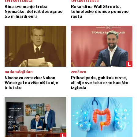
tvrtke i tržišta
tvrtke i tržišta
Kina sve manje treba
Rekordi na Wall Streetu,
Njemačku, deficit dosegnuo
tehnološke dionice ponovno
55 milijardi eura
rastu
na današnji dan
zvečevo
Nixonova ostavka: Nakon
Prihod pada, gubitak raste,
Watergatea više ništa nije
ali nije sve tako crno kao što
bilo isto
izgleda