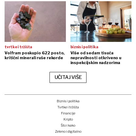
tvrtke i tržišta
biznis i politika
Volfram poskupio 622 posto,
Više od sedam tisuća
kritični minerali ruše rekorde
nepravilnosti otkriveno u
inspekcijskim nadzorima
UČITAJ VIŠE
Biznis i politika
Tvrtke i tržišta
Financije
Kripto
Što i kako
Zeleno i digitalno