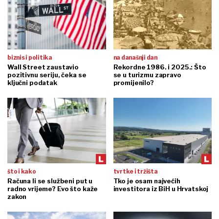
biznis i politika
na današnji dan
Wall Street zaustavio
Rekordne 1986. i 2025.: Što
pozitivnu seriju, čeka se
se u turizmu zapravo
ključni podatak
promijenilo?
što i kako
tvrtke i tržišta
Računa li se službeni put u
Tko je osam najvećih
radno vrijeme? Evo što kaže
investitora iz BiH u Hrvatskoj
zakon