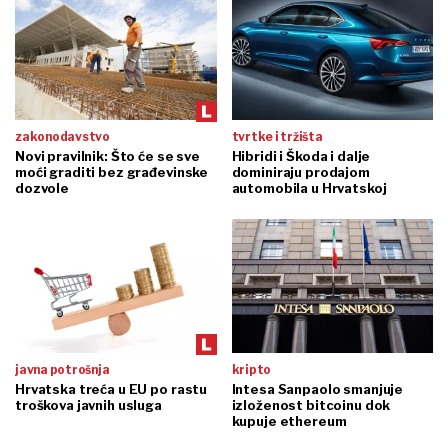
zakonodavstvo
tvrtke i tržišta
Novi pravilnik: Što će se sve
Hibridi i Škoda i dalje
moći graditi bez građevinske
dominiraju prodajom
dozvole
automobila u Hrvatskoj
javna potrošnja
kripto
Hrvatska treća u EU po rastu
Intesa Sanpaolo smanjuje
troškova javnih usluga
izloženost bitcoinu dok
kupuje ethereum