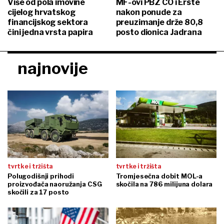
Više od pola imovine
MF-ovi PBZ CO i Erste
cijelog hrvatskog
nakon ponude za
financijskog sektora
preuzimanje drže 80,8
čini jedna vrsta papira
posto dionica Jadrana
najnovije
tvrtke i tržišta
tvrtke i tržišta
Polugodišnji prihodi
Tromjesečna dobit MOL-a
proizvođača naoružanja CSG
skočila na 786 milijuna dolara
skočili za 17 posto