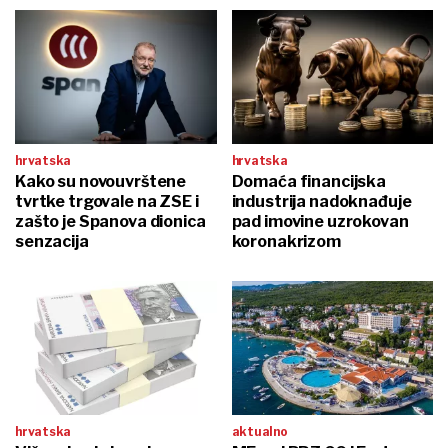
hrvatska
hrvatska
Kako su novouvrštene
Domaća financijska
tvrtke trgovale na ZSE i
industrija nadoknađuje
zašto je Spanova dionica
pad imovine uzrokovan
senzacija
koronakrizom
hrvatska
aktualno