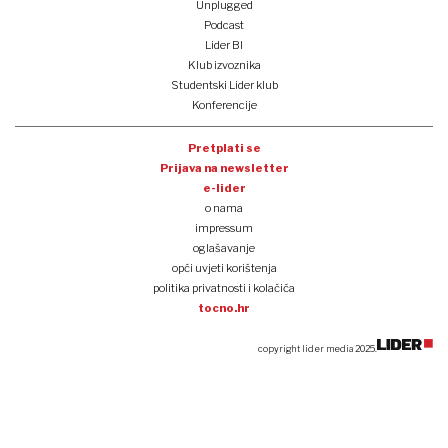
Unplugged
Podcast
Lider BI
Klub izvoznika
Studentski Lider klub
Konferencije
Pretplati se
Prijava na newsletter
e-lider
o nama
impressum
oglašavanje
opći uvjeti korištenja
politika privatnosti i kolačića
tocno.hr
copyright lider media 2025.