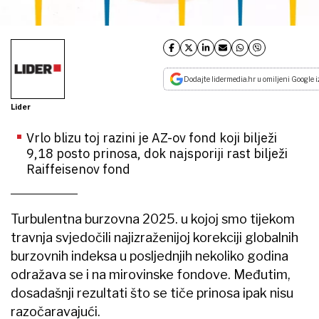
Dodajte lidermedia.hr u omiljeni Google i
Lider
Vrlo blizu toj razini je AZ-ov fond koji bilježi
9,18 posto prinosa, dok najsporiji rast bilježi
Raiffeisenov fond
Turbulentna burzovna 2025. u kojoj smo tijekom
travnja svjedočili najizraženijoj korekciji globalnih
burzovnih indeksa u posljednjih nekoliko godina
odražava se i na mirovinske fondove. Međutim,
dosadašnji rezultati što se tiče prinosa ipak nisu
razočaravajući.