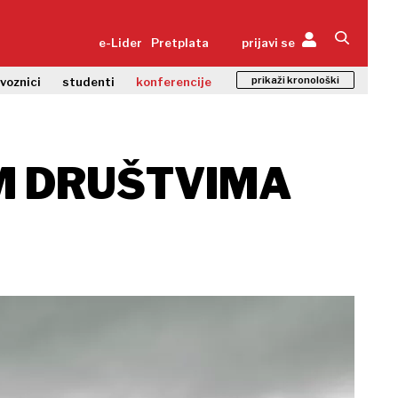
e-Lider
Pretplata
prijavi se
prikaži kronološki
zvoznici
studenti
konferencije
IM DRUŠTVIMA