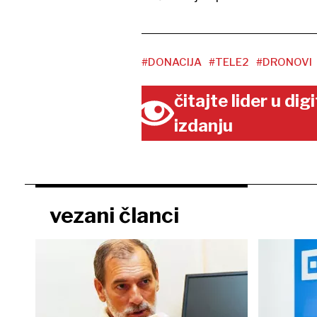
#DONACIJA
#TELE2
#DRONOVI
čitajte lider u di
izdanju
vezani članci