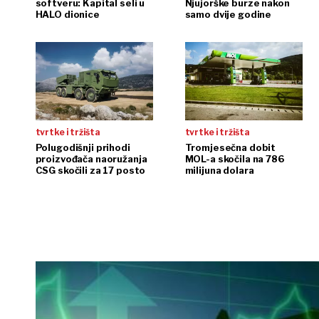
softveru: Kapital seli u
Njujorške burze nakon
HALO dionice
samo dvije godine
tvrtke i tržišta
tvrtke i tržišta
Polugodišnji prihodi
Tromjesečna dobit
proizvođača naoružanja
MOL-a skočila na 786
CSG skočili za 17 posto
milijuna dolara