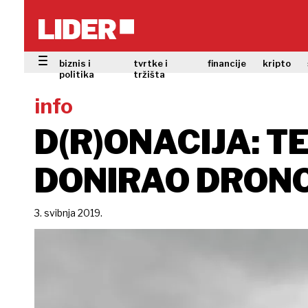
biznis i
tvrtke i
financije
kripto
politika
tržišta
info
D(R)ONACIJA: 
DONIRAO DRON
3. svibnja 2019.