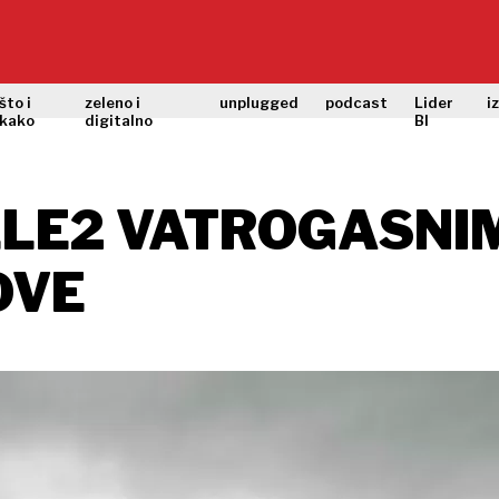
što i
zeleno i
unplugged
podcast
Lider
i
kako
digitalno
BI
TELE2 VATROGASN
OVE