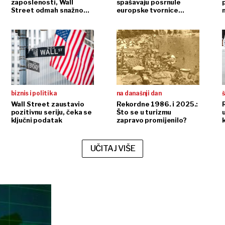
zaposlenosti, Wall
spašavaju posrnule
Street odmah snažno
europske tvornice
n
reagirao
automobila
biznis i politika
na današnji dan
š
Wall Street zaustavio
Rekordne 1986. i 2025.:
pozitivnu seriju, čeka se
Što se u turizmu
ključni podatak
zapravo promijenilo?
UČITAJ VIŠE