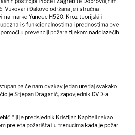
asnih postrojbi Ploče i Zagreb te Dobrovoljnim
, Vukovar i Đakovo održana je i stručna
vima marke Yuneec H520. Kroz teorijski i
e upoznali s funkcionalnostima i prednostima ove
m pomoći u prevenciji požara tijekom nadolazećih
ostupan pa će nam ovakav jedan uređaj svakako
učio je Stjepan Draganić, zapovjednik DVD-a
bić čiji je predsjednik Kristijan Kapiteli rekao
om preleta požarišta i u trenucima kada je požar