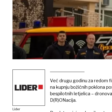
Već drugu godinu za redom fin
na kupnju božićnih poklona p
bespilotnih letjelica – dronov
D(R)ONacija.
Lider