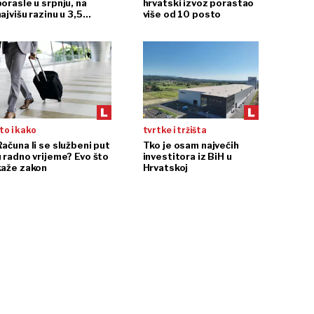
porasle u srpnju, na
hrvatski izvoz porastao
ajvišu razinu u 3,5
više od 10 posto
godine
to i kako
tvrtke i tržišta
Računa li se službeni put
Tko je osam najvećih
u radno vrijeme? Evo što
investitora iz BiH u
kaže zakon
Hrvatskoj