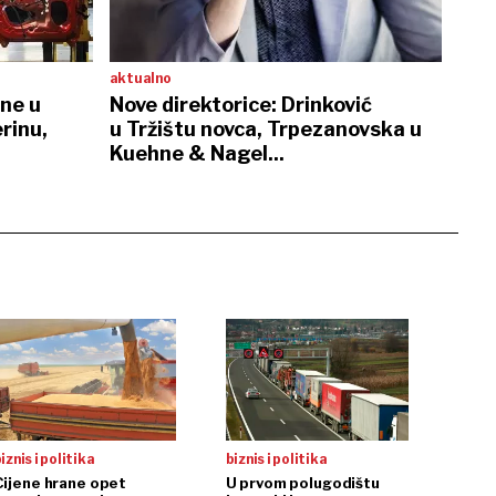
aktualno
ene u
Nove direktorice: Drinković
rinu,
u Tržištu novca, Trpezanovska u
Kuehne & Nagel...
iznis i politika
biznis i politika
Cijene hrane opet
U prvom polugodištu