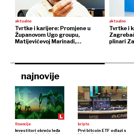
aktualno
aktualno
Tvrtke i karijere: Promjene u
Tvrtke i 
Županovom Ugo groupu,
Zagrebač
Matijevićevoj Marinadi,
plinari 
Florijanovoj DI Čazmi…
najnovije
financije
kripto
Investitori okreću leđa
Prvi bitcoin ETF odlazi s