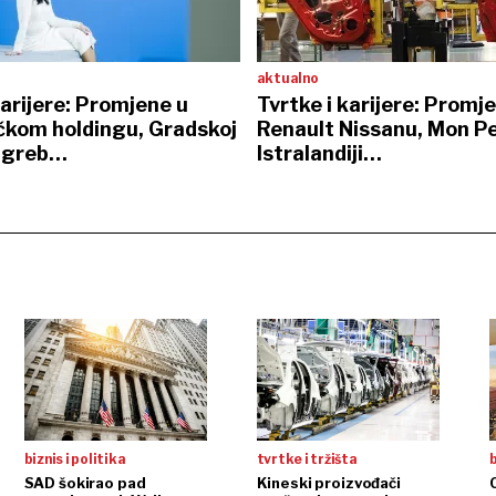
aktualno
karijere: Promjene u
Tvrtke i karijere: Promj
kom holdingu, Gradskoj
Renault Nissanu, Mon Pe
Zagreb…
Istralandiji…
biznis i politika
tvrtke i tržišta
b
SAD šokirao pad
Kineski proizvođači