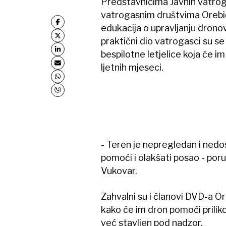
Predstavnicima Javnih vatrog
vatrogasnim društvima Orebić
edukacija o upravljanju drono
praktični dio vatrogasci su s
bespilotne letjelice koja će i
ljetnih mjeseci.
- Teren je nepregledan i ned
pomoći i olakšati posao - por
Vukovar.
Zahvalni su i članovi DVD-a Ore
kako će im dron pomoći prilik
već stavljen pod nadzor.