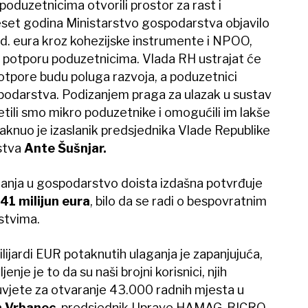
poduzetnicima otvorili prostor za rast i
eset godina Ministarstvo gospodarstva objavilo
lrd. eura kroz kohezijske instrumente i NPOO,
u potporu poduzetnicima. Vlada RH ustrajat će
otpore budu poluga razvoja, a poduzetnici
odarstva. Podizanjem praga za ulazak u sustav
ili smo mikro poduzetnike i omogućili im lakše
staknuo je izaslanik predsjednika Vlade Republike
stva
Ante Šušnjar.
anja u gospodarstvo doista izdašna potvrđuje
641 milijun eura
, bilo da se radi o bespovratnim
stvima.
lijardi EUR potaknutih ulaganja je zapanjujuća,
ljenje je to da su naši brojni korisnici, njih
uvjete za otvaranje 43.000 radnih mjesta u
n Vrbanec
, predsjednik Uprave HAMAG-BICRO-