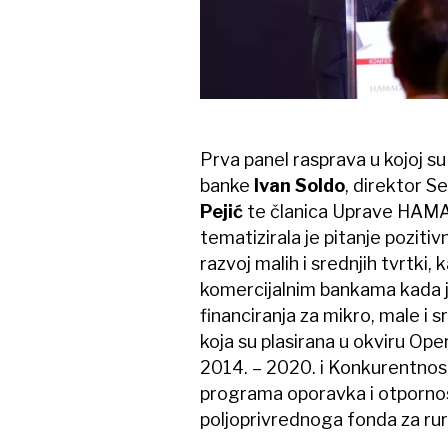
Prva panel rasprava u kojoj s
banke
Ivan Soldo
, direktor 
Pejić
te članica Uprave HA
tematizirala je pitanje poziti
razvoj malih i srednjih tvrtki
komercijalnim bankama kada je 
financiranja za mikro, male i
koja su plasirana u okviru Op
2014. – 2020. i Konkurentnost
programa oporavka i otpornos
poljoprivrednoga fonda za rura