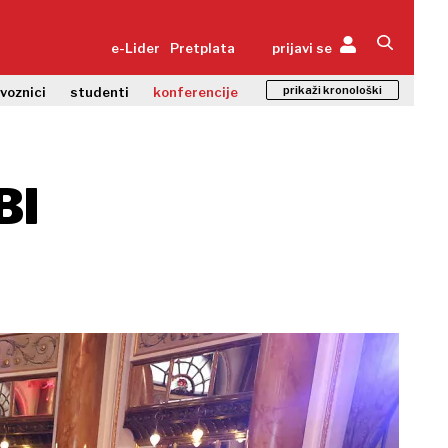
e-Lider
Pretplata
prijavi se
prikaži kronološki
zvoznici
studenti
konferencije
BI