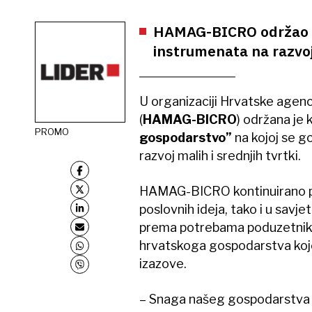
HAMAG-BICRO održao kon
instrumenata na razvoj 
U organizaciji Hrvatske agenci
(
HAMAG-BICRO
) održana je 
PROMO
gospodarstvo”
na kojoj se go
razvoj malih i srednjih tvrtki.
HAMAG-BICRO kontinuirano pr
poslovnih ideja, tako i u savje
prema potrebama poduzetnika
hrvatskoga gospodarstva koje
izazove.
– Snaga našeg gospodarstva je