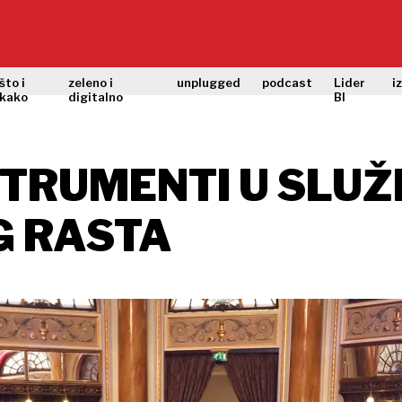
što i
zeleno i
unplugged
podcast
Lider
i
kako
digitalno
BI
STRUMENTI U SLUŽ
 RASTA