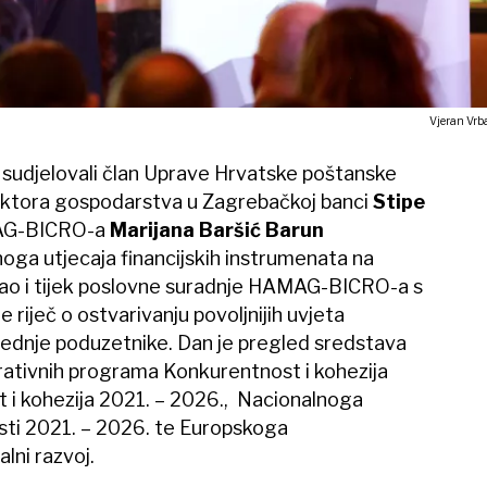
Vjeran Vrb
u sudjelovali član Uprave Hrvatske poštanske
Sektora gospodarstva u Zagrebačkoj banci
Stipe
MAG-BICRO-a
Marijana Baršić Barun
vnoga utjecaja financijskih instrumenata na
, kao i tijek poslovne suradnje HAMAG-BICRO-a s
riječ o ostvarivanju povoljnijih uvjeta
 srednje poduzetnike. Dan je pregled sredstava
erativnih programa Konkurentnost i kohezija
 i kohezija 2021. – 2026., Nacionalnoga
ti 2021. – 2026. te Europskoga
lni razvoj.