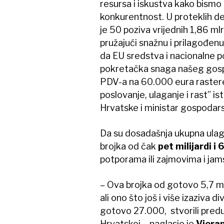
resursa i iskustva kako bismo 
konkurentnost. U proteklih d
je 50 poziva vrijednih 1,86 m
pružajući snažnu i prilagođen
da EU sredstva i nacionalne p
pokretačka snaga našeg gosp
PDV-a na 60.000 eura rasteret
poslovanje, ulaganje i rast” i
Hrvatske i ministar gospodar
Da su dosadašnja ukupna ulag
brojka od čak
pet milijardi i 
potporama ili zajmovima i jam
– Ova brojka od gotovo 5,7 mi
ali ono što još i više izaziva div
gotovo 27.000, stvorili pred
Hrvatskoj – naglasio je
Vjera