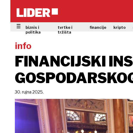
biznis i
tvrtke i
financije
kripto
politika
tržišta
info
FINANCIJSKI IN
GOSPODARSKOG
30. rujna 2025.