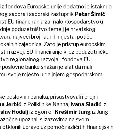
iz fondova Europske unije dodatno je istaknuo
kog sabora i saborski zastupnik
Petar Šimić
ost EU financiranja za malo gospodarstvo u
rednje poduzetništvo temelj je hrvatskog
ara najveći broj radnih mjesta, potiče
 lokalnih zajednica. Zato je pristup europskim
st i razvoj. EU financiranje kroz poduzetničke
rstvo regionalnog razvoja i fondova EU,
poslovne banke snažan je alat da mali
zmu svoje mjesto u daljnjem gospodarskom
e poslovnih banaka, prisustvovali i brojni
a Jerbić
iz Poliklinike Nanna,
Ivana Sladić
iz
slav Hodalj
iz Egorre i
Krešimir Jung
iz Jung
nazočne upoznali s izazovima na svom
otklonili upravo uz pomoć različitih financijskih