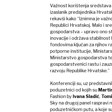
Važnost korištenja sredstava 
izaslanik predsjednika Hrvats
rekavši kako “Iznimna je važn
Republici Hrvatskoj. Malo i s
gospodarstva – upravo ono stv
inovacije i održava stabilnost
fondovima ključan za njihov ra
potporne institucije, Minista
Ministarstvo gospodarstva te 
gospodarstvenici rastu i zau
razvoju Republike Hrvatske.”
Konferenciji su, uz predstavnik
poduzetnici od kojih su
Martin
Fashion by
Ivana Sladić
,
Tomi
Sky na drugoj panel raspravi 
poduzetničkom putu, a koje su 