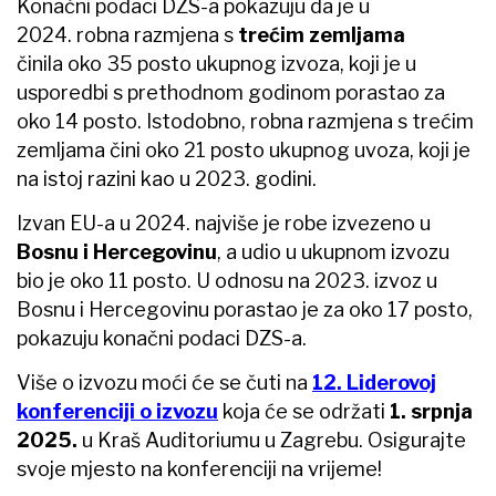
Konačni podaci DZS-a pokazuju da je u
2024. robna razmjena s
trećim zemljama
činila oko 35 posto ukupnog izvoza, koji je u
usporedbi s prethodnom godinom porastao za
oko 14 posto. Istodobno, robna razmjena s trećim
zemljama čini oko 21 posto ukupnog uvoza, koji je
na istoj razini kao u 2023. godini.
Izvan EU-a u 2024. najviše je robe izvezeno u
Bosnu i Hercegovinu
, a udio u ukupnom izvozu
bio je oko 11 posto. U odnosu na 2023. izvoz u
Bosnu i Hercegovinu porastao je za oko 17 posto,
pokazuju konačni podaci DZS-a.
Više o izvozu moći će se čuti na
12. Liderovoj
konferenciji o izvozu
koja će se održati
1. srpnja
2025.
u Kraš Auditoriumu u Zagrebu. Osigurajte
svoje mjesto na konferenciji na vrijeme!