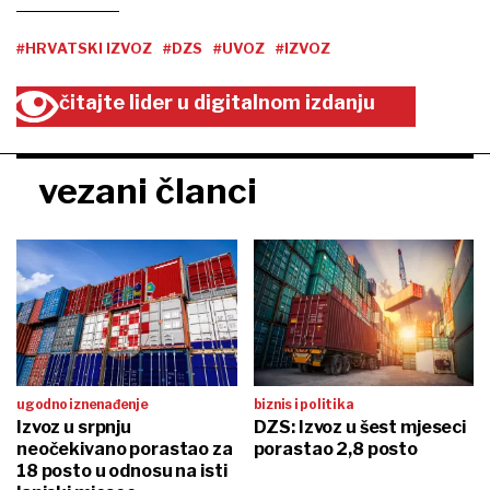
#HRVATSKI IZVOZ
#DZS
#UVOZ
#IZVOZ
čitajte lider u digitalnom izdanju
vezani članci
ugodno iznenađenje
biznis i politika
Izvoz u srpnju
DZS: Izvoz u šest mjeseci
neočekivano porastao za
porastao 2,8 posto
18 posto u odnosu na isti