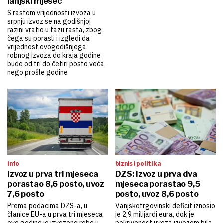
lanjski mjesec
S rastom vrijednosti izvoza u
srpnju izvoz se na godišnjoj
razini vratio u fazu rasta, zbog
čega su porasli i izgledi da
vrijednost ovogodišnjega
robnog izvoza do kraja godine
bude od tri do četiri posto veća
nego prošle godine
info
biznis i politika
Izvoz u prva tri mjeseca
DZS: Izvoz u prva dva
porastao 8,6 posto, uvoz
mjeseca porastao 9,5
7,6 posto
posto, uvoz 8,6 posto
Prema podacima DZS-a, u
Vanjskotrgovinski deficit iznosio
članice EU-a u prva tri mjeseca
je 2,9 milijardi eura, dok je
ove godine je izvezeno robe u
pokrivenost uvoza izvozom bila