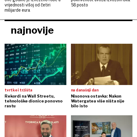
vrijednosti višoj od četiri
58 posto
milijarde eura
najnovije
tvrtke i tržišta
na današnji dan
Rekordi na Wall Streetu,
Nixonova ostavka: Nakon
tehnološke dionice ponovno
Watergatea više ništa nije
rastu
bilo isto