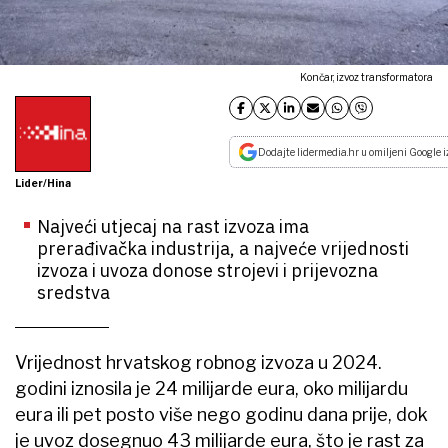
Končar, izvoz transformatora
Dodajte lidermedia.hr u omiljeni Google i
Lider/Hina
Najveći utjecaj na rast izvoza ima
prerađivačka industrija, a najveće vrijednosti
izvoza i uvoza donose strojevi i prijevozna
sredstva
Vrijednost hrvatskog robnog izvoza u 2024.
godini iznosila je 24 milijarde eura, oko milijardu
eura ili pet posto više nego godinu dana prije, dok
je uvoz dosegnuo 43 milijarde eura, što je rast za