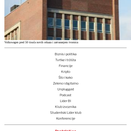
Volkswagen pred 50 tisuća novih otkaza i zatvaranjem tvornica
Biznis i politika
Tvrtke i tržišta
Financije
Kripto
Što i kako
Zeleno i digitalno
Unplugged
Podcast
Lider BI
Klub izvoznika
Studentski Lider klub
Konferencije
Pretplati se