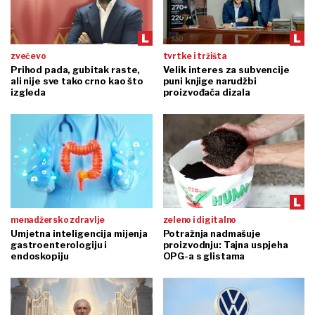
zvečevo
tvrtke i tržišta
Prihod pada, gubitak raste,
Velik interes za subvencije
ali nije sve tako crno kao što
puni knjige narudžbi
izgleda
proizvođača dizala
menadžersko zdravlje
zeleno i digitalno
Umjetna inteligencija mijenja
Potražnja nadmašuje
gastroenterologiju i
proizvodnju: Tajna uspjeha
endoskopiju
OPG-a s glistama