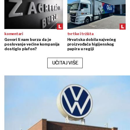
komentari
tvrtke i tržišta
Govori li nam burza da je
Hrvatska dobila najvećeg
poslovanje većine kompanija
proizvođača higijenskog
dostiglo plafon?
papira u regiji
UČITAJ VIŠE