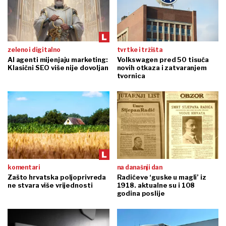
zeleno i digitalno
tvrtke i tržišta
AI agenti mijenjaju marketing:
Volkswagen pred 50 tisuća
Klasični SEO više nije dovoljan
novih otkaza i zatvaranjem
tvornica
komentari
na današnji dan
Zašto hrvatska poljoprivreda
Radićeve ‘guske u magli’ iz
ne stvara više vrijednosti
1918. aktualne su i 108
godina poslije