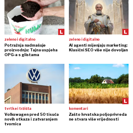
zeleno i digitalno
zeleno i digitalno
Potražnja nadmašuje
AI agenti mijenjaju marketing:
proizvodnju: Tajna uspjeha
Klasični SEO više nije dovoljan
OPG-a s glistama
tvrtke i tržišta
komentari
Volkswagen pred 50 tisuća
Zašto hrvatska poljoprivreda
novih otkaza i zatvaranjem
ne stvara više vrijednosti
tvornica