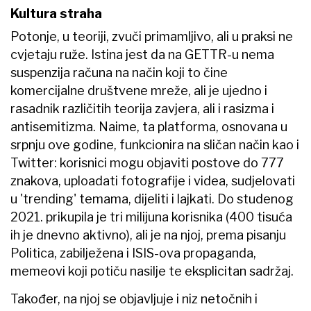
Kultura straha
Potonje, u teoriji, zvuči primamljivo, ali u praksi ne
cvjetaju ruže. Istina jest da na GETTR-u nema
suspenzija računa na način koji to čine
komercijalne društvene mreže, ali je ujedno i
rasadnik različitih teorija zavjera, ali i rasizma i
antisemitizma. Naime, ta platforma, osnovana u
srpnju ove godine, funkcionira na sličan način kao i
Twitter: korisnici mogu objaviti postove do 777
znakova, uploadati fotografije i videa, sudjelovati
u 'trending' temama, dijeliti i lajkati. Do studenog
2021. prikupila je tri milijuna korisnika (400 tisuća
ih je dnevno aktivno), ali je na njoj, prema pisanju
Politica, zabilježena i ISIS-ova propaganda,
memeovi koji potiču nasilje te eksplicitan sadržaj.
Također, na njoj se objavljuje i niz netočnih i