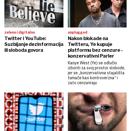
zeleno i digitalno
unplugged
Twitter i YouTube:
Nakon blokade na
Suzbijanje dezinformacija
Twitteru, Ye kupuje
ili sloboda govora
platformu bez cenzure -
konzervativni Parler
Kanye West (Ye) se odlučio
izboriti za svoj prostor slobode,
jer se „konzervativna stajališta
tumače kao kontroverzna“ i
zato cenzuriraju