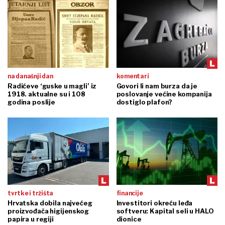
na današnji dan
komentari
Radićeve ‘guske u magli’ iz
Govori li nam burza da je
1918. aktualne su i 108
poslovanje većine kompanija
godina poslije
dostiglo plafon?
tvrtke i tržišta
financije
Hrvatska dobila najvećeg
Investitori okreću leđa
proizvođača higijenskog
softveru: Kapital seli u HALO
papira u regiji
dionice