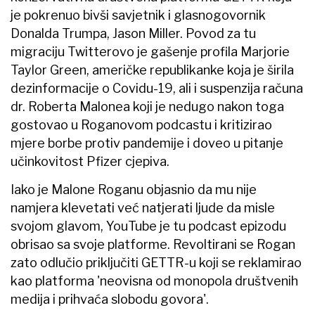
je pokrenuo bivši savjetnik i glasnogovornik
Donalda Trumpa, Jason Miller. Povod za tu
migraciju Twitterovo je gašenje profila Marjorie
Taylor Green, američke republikanke koja je širila
dezinformacije o Covidu-19, ali i suspenzija računa
dr. Roberta Malonea koji je nedugo nakon toga
gostovao u Roganovom podcastu i kritizirao
mjere borbe protiv pandemije i doveo u pitanje
učinkovitost Pfizer cjepiva.
Iako je Malone Roganu objasnio da mu nije
namjera klevetati već natjerati ljude da misle
svojom glavom, YouTube je tu podcast epizodu
obrisao sa svoje platforme. Revoltirani se Rogan
zato odlučio priključiti GETTR-u koji se reklamirao
kao platforma 'neovisna od monopola društvenih
medija i prihvaća slobodu govora'.