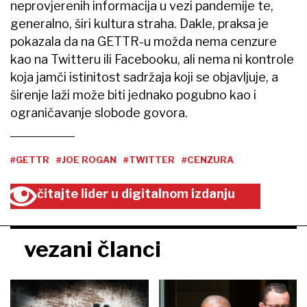
neprovjerenih informacija u vezi pandemije te,
generalno, širi kultura straha. Dakle, praksa je
pokazala da na GETTR-u možda nema cenzure
kao na Twitteru ili Facebooku, ali nema ni kontrole
koja jamči istinitost sadržaja koji se objavljuje, a
širenje laži može biti jednako pogubno kao i
ograničavanje slobode govora.
#GETTR
#JOE ROGAN
#TWITTER
#CENZURA
čitajte lider u digitalnom izdanju
vezani članci