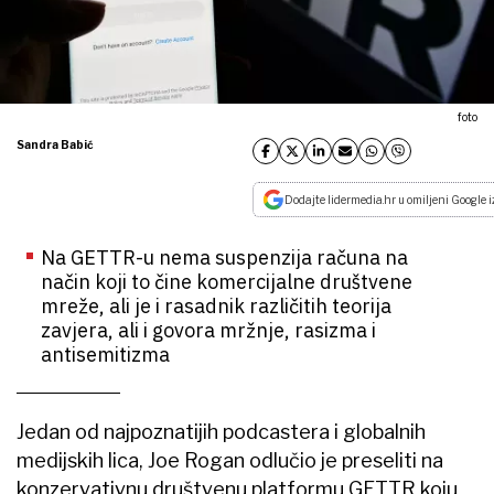
foto
Sandra Babić
Dodajte lidermedia.hr u omiljeni Google i
Na GETTR-u nema suspenzija računa na
način koji to čine komercijalne društvene
mreže, ali je i rasadnik različitih teorija
zavjera, ali i govora mržnje, rasizma i
antisemitizma
Jedan od najpoznatijih podcastera i globalnih
medijskih lica, Joe Rogan odlučio je preseliti na
konzervativnu društvenu platformu GETTR koju