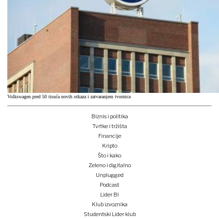
Volkswagen pred 50 tisuća novih otkaza i zatvaranjem tvornica
Biznis i politika
Tvrtke i tržišta
Financije
Kripto
Što i kako
Zeleno i digitalno
Unplugged
Podcast
Lider BI
Klub izvoznika
Studentski Lider klub