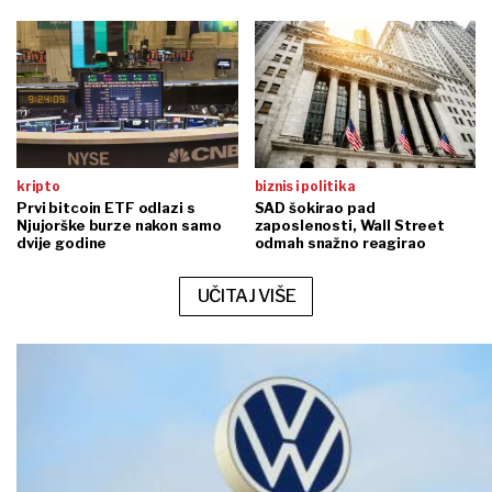
kripto
biznis i politika
Prvi bitcoin ETF odlazi s
SAD šokirao pad
Njujorške burze nakon samo
zaposlenosti, Wall Street
dvije godine
odmah snažno reagirao
UČITAJ VIŠE