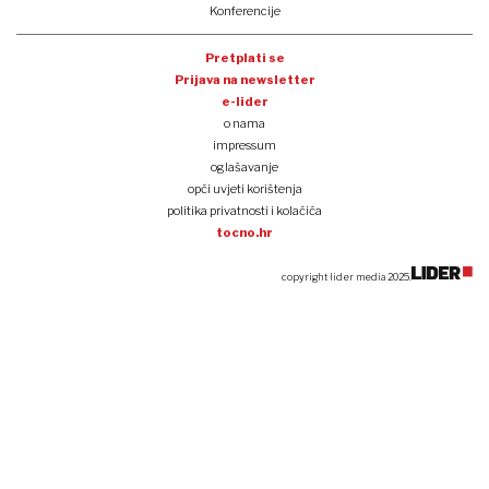
Konferencije
Pretplati se
Prijava na newsletter
e-lider
o nama
impressum
oglašavanje
opći uvjeti korištenja
politika privatnosti i kolačića
tocno.hr
copyright lider media 2025.