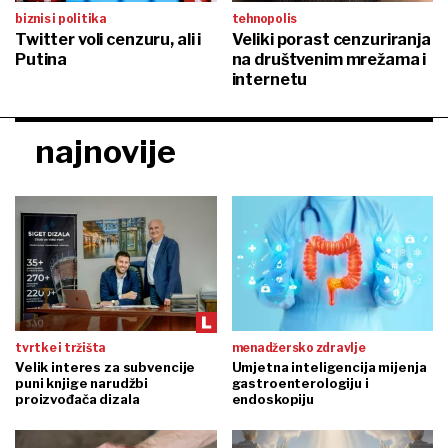
biznis i politika
tehnopolis
Twitter voli cenzuru, ali i
Veliki porast cenzuriranja
Putina
na društvenim mrežama i
internetu
najnovije
tvrtke i tržišta
menadžersko zdravlje
Velik interes za subvencije
Umjetna inteligencija mijenja
puni knjige narudžbi
gastroenterologiju i
proizvođača dizala
endoskopiju