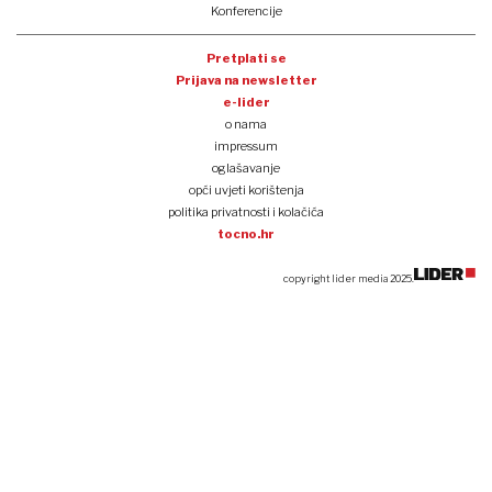
Konferencije
Pretplati se
Prijava na newsletter
e-lider
o nama
impressum
oglašavanje
opći uvjeti korištenja
politika privatnosti i kolačića
tocno.hr
copyright lider media 2025.