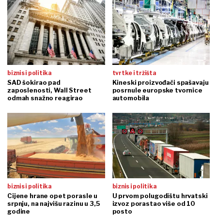
biznis i politika
tvrtke i tržišta
SAD šokirao pad
Kineski proizvođači spašavaju
zaposlenosti, Wall Street
posrnule europske tvornice
odmah snažno reagirao
automobila
biznis i politika
biznis i politika
Cijene hrane opet porasle u
U prvom polugodištu hrvatski
srpnju, na najvišu razinu u 3,5
izvoz porastao više od 10
godine
posto