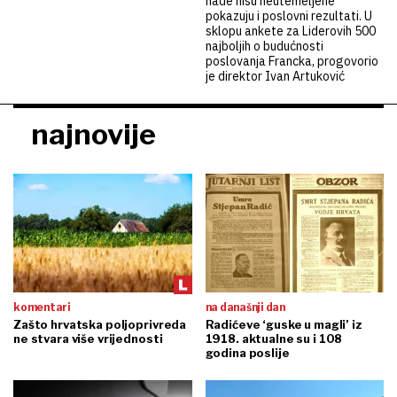
nade nisu neutemeljene
pokazuju i poslovni rezultati. U
sklopu ankete za Liderovih 500
najboljih o budućnosti
poslovanja Francka, progovorio
je direktor Ivan Artuković
najnovije
komentari
na današnji dan
Zašto hrvatska poljoprivreda
Radićeve ‘guske u magli’ iz
ne stvara više vrijednosti
1918. aktualne su i 108
godina poslije