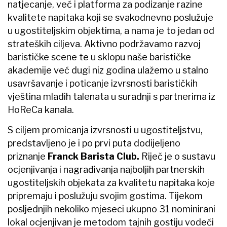
natjecanje, već i platforma za podizanje razine
kvalitete napitaka koji se svakodnevno poslužuje
u ugostiteljskim objektima, a nama je to jedan od
strateških ciljeva. Aktivno podržavamo razvoj
barističke scene te u sklopu naše barističke
akademije već dugi niz godina ulažemo u stalno
usavršavanje i poticanje izvrsnosti barističkih
vještina mladih talenata u suradnji s partnerima iz
HoReCa kanala.
S ciljem promicanja izvrsnosti u ugostiteljstvu,
predstavljeno je i po prvi puta dodijeljeno
priznanje
Franck Barista Club.
Riječ je o sustavu
ocjenjivanja i nagrađivanja najboljih partnerskih
ugostiteljskih objekata za kvalitetu napitaka koje
pripremaju i poslužuju svojim gostima. Tijekom
posljednjih nekoliko mjeseci ukupno 31 nominirani
lokal ocjenjivan je metodom tajnih gostiju vodeći