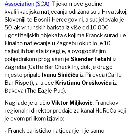
Association (SCA)
. Tijekom ove godine
kvalifikacijska natjecanja održana su u Hrvatskoj,
Sloveniji te Bosni i Hercegovini, a sudjelovalo je
50-ak vrhunskih barista iz više od 10.000
ugostiteljskih objekata s kojima Franck surađuje.
Finalno natjecanje u Zagrebu okupilo je 10
najboljih barista iz regije, a ovogodišnjim
pobjednikom proglašen je
Skender Fetahi
iz
Zagreba (Caffe Bar Check In), dok je drugo
mjesto pripalo
Ivanu Siničiću
iz Pirovca (Caffe
Bar Rišpet), a treće
Kristianu Oreškoviću
iz
Đakova (The Eagle Pub).
Nagrade je uručio
Viktor Miljković
, Franckov
regionalni direktor prodaje za kanal HoReCa koji
je ovom prilikom izjavio:
- Franck barističko natjecanje nije samo