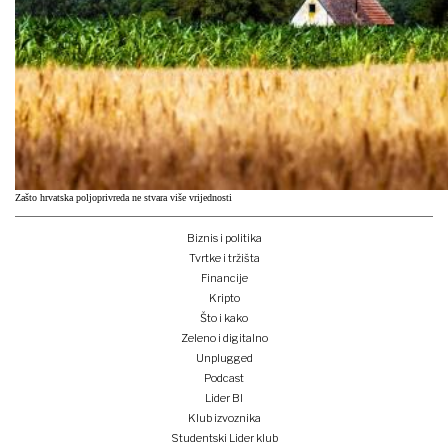
Zašto hrvatska poljoprivreda ne stvara više vrijednosti
Biznis i politika
Tvrtke i tržišta
Financije
Kripto
Što i kako
Zeleno i digitalno
Unplugged
Podcast
Lider BI
Klub izvoznika
Studentski Lider klub