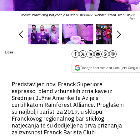
Finalisti barističkog natjecanja Kristian Orešković, Skender Fetahi i Ivan Siničić
foto
Lider
Dodajte lidermedia.hr u omiljeni Google i
Predstavljen novi Franck Superiore
espresso, blend vrhunskih zrna kave iz
Srednje i Južne Amerike te Azije s
certifikatom Rainforest Alliance. Proglašeni
su najbolji baristi za 2019. u sklopu
Franckovog regionalnog barističkog
natjecanja te su dodijeljena prva priznanja
za izvrsnost Franck Barista Club.