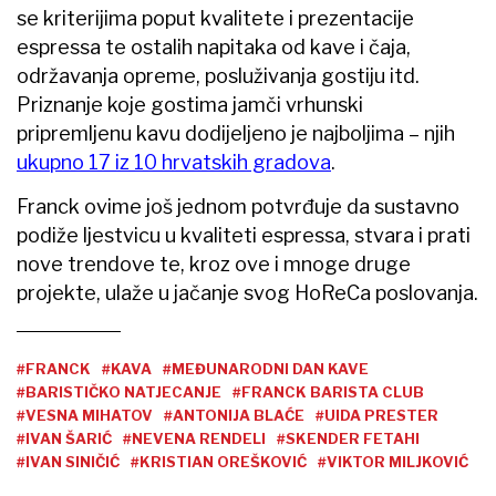
se kriterijima poput kvalitete i prezentacije
espressa te ostalih napitaka od kave i čaja,
održavanja opreme, posluživanja gostiju itd.
Priznanje koje gostima jamči vrhunski
pripremljenu kavu dodijeljeno je najboljima – njih
ukupno 17 iz 10 hrvatskih gradova
.
Franck ovime još jednom potvrđuje da sustavno
podiže ljestvicu u kvaliteti espressa, stvara i prati
nove trendove te, kroz ove i mnoge druge
projekte, ulaže u jačanje svog HoReCa poslovanja.
#FRANCK
#KAVA
#MEĐUNARODNI DAN KAVE
#BARISTIČKO NATJECANJE
#FRANCK BARISTA CLUB
#VESNA MIHATOV
#ANTONIJA BLAĆE
#UIDA PRESTER
#IVAN ŠARIĆ
#NEVENA RENDELI
#SKENDER FETAHI
#IVAN SINIČIĆ
#KRISTIAN OREŠKOVIĆ
#VIKTOR MILJKOVIĆ