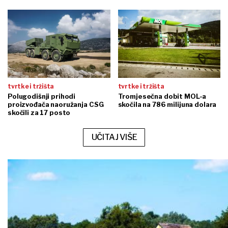
tvrtke i tržišta
tvrtke i tržišta
Polugodišnji prihodi
Tromjesečna dobit MOL-a
proizvođača naoružanja CSG
skočila na 786 milijuna dolara
skočili za 17 posto
UČITAJ VIŠE