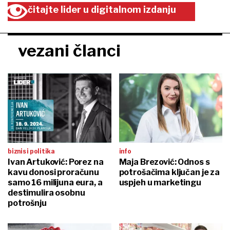
čitajte lider u digitalnom izdanju
vezani članci
biznis i politika
info
Ivan Artuković: Porez na
Maja Brezović: Odnos s
kavu donosi proračunu
potrošačima ključan je za
samo 16 milijuna eura, a
uspjeh u marketingu
destimulira osobnu
potrošnju