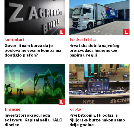
komentari
tvrtke i tržišta
Govori li nam burza da je
Hrvatska dobila najvećeg
poslovanje većine kompanija
proizvođača higijenskog
dostiglo plafon?
papira u regiji
financije
kripto
Investitori okreću leđa
Prvi bitcoin ETF odlazi s
softveru: Kapital seli u HALO
Njujorške burze nakon samo
dionice
dvije godine