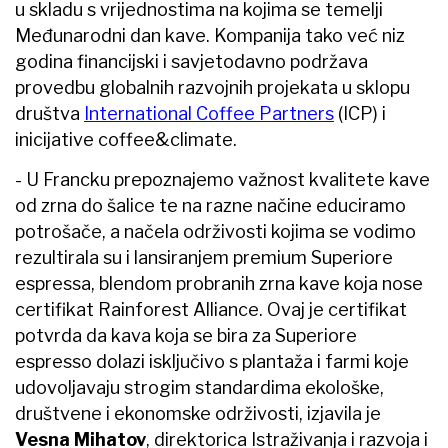
u skladu s vrijednostima na kojima se temelji
Međunarodni dan kave. Kompanija tako već niz
godina financijski i savjetodavno podržava
provedbu globalnih razvojnih projekata u sklopu
društva
International Coffee Partners
(ICP) i
inicijative coffee&climate.
- U Francku prepoznajemo važnost kvalitete kave
od zrna do šalice te na razne načine educiramo
potrošače, a načela održivosti kojima se vodimo
rezultirala su i lansiranjem premium Superiore
espressa, blendom probranih zrna kave koja nose
certifikat Rainforest Alliance. Ovaj je certifikat
potvrda da kava koja se bira za Superiore
espresso dolazi isključivo s plantaža i farmi koje
udovoljavaju strogim standardima ekološke,
društvene i ekonomske održivosti, izjavila je
Vesna Mihatov
, direktorica Istraživanja i razvoja i