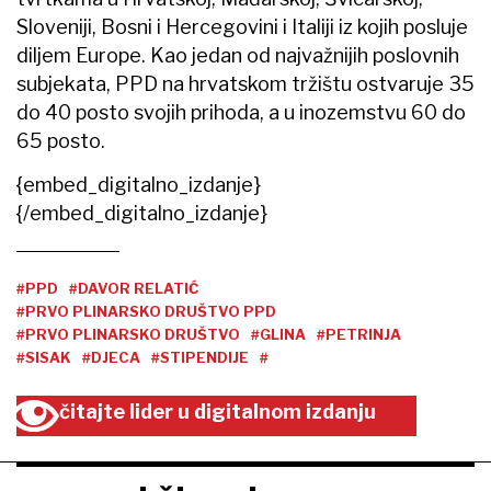
Sloveniji, Bosni i Hercegovini i Italiji iz kojih posluje
diljem Europe. Kao jedan od najvažnijih poslovnih
subjekata, PPD na hrvatskom tržištu ostvaruje 35
do 40 posto svojih prihoda, a u inozemstvu 60 do
65 posto.
{embed_digitalno_izdanje}
{/embed_digitalno_izdanje}
#PPD
#DAVOR RELATIĆ
#PRVO PLINARSKO DRUŠTVO PPD
#PRVO PLINARSKO DRUŠTVO
#GLINA
#PETRINJA
#SISAK
#DJECA
#STIPENDIJE
#
čitajte lider u digitalnom izdanju