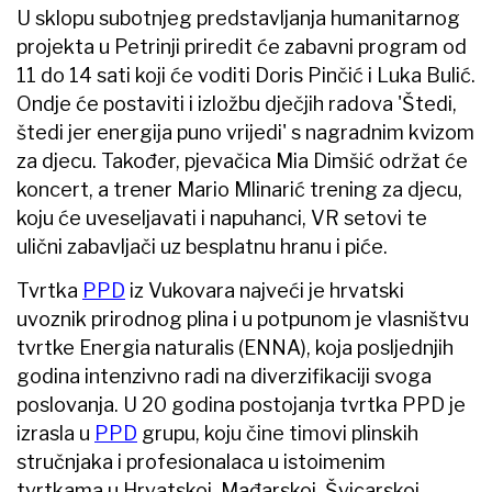
U sklopu subotnjeg predstavljanja humanitarnog
projekta u Petrinji priredit će zabavni program od
11 do 14 sati koji će voditi Doris Pinčić i Luka Bulić.
Ondje će postaviti i izložbu dječjih radova 'Štedi,
štedi jer energija puno vrijedi' s nagradnim kvizom
za djecu. Također, pjevačica Mia Dimšić održat će
koncert, a trener Mario Mlinarić trening za djecu,
koju će uveseljavati i napuhanci, VR setovi te
ulični zabavljači uz besplatnu hranu i piće.
Tvrtka
PPD
iz Vukovara najveći je hrvatski
uvoznik prirodnog plina i u potpunom je vlasništvu
tvrtke Energia naturalis (ENNA), koja posljednjih
godina intenzivno radi na diverzifikaciji svoga
poslovanja. U 20 godina postojanja tvrtka PPD je
izrasla u
PPD
grupu, koju čine timovi plinskih
stručnjaka i profesionalaca u istoimenim
tvrtkama u Hrvatskoj, Mađarskoj, Švicarskoj,