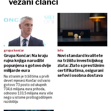
vezani članci
grupa končar
info
Grupa Končar: Na kraju
Novi standard kvalitete
rujna knjiga narudžbi
na tržištu investicijskog
popunjena s gotovo dvije
zlata: Zlato s prestižnim
milijarde eura
certifikatima, osigurani
sefovi i osobna dostava
Na stranim je tržištima u prvih
devet mjeseci Končar ostvario
gotovo 73 posto od ukupnih
734,6 milijuna eura prihoda,
odnosno 133,5 milijuna eura više
nego u istome prošlogodišnjem
razdoblju