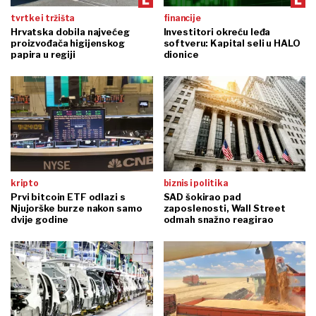
tvrtke i tržišta
financije
Hrvatska dobila najvećeg
Investitori okreću leđa
proizvođača higijenskog
softveru: Kapital seli u HALO
papira u regiji
dionice
kripto
biznis i politika
Prvi bitcoin ETF odlazi s
SAD šokirao pad
Njujorške burze nakon samo
zaposlenosti, Wall Street
dvije godine
odmah snažno reagirao