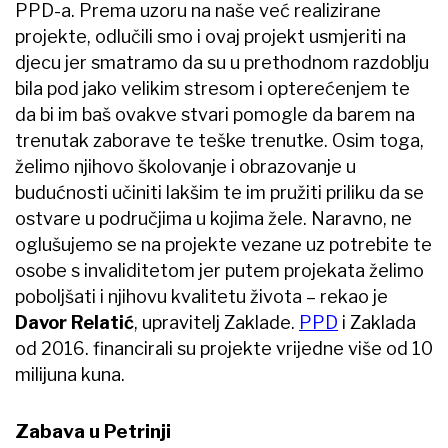
PPD-a. Prema uzoru na naše već realizirane
projekte, odlučili smo i ovaj projekt usmjeriti na
djecu jer smatramo da su u prethodnom razdoblju
bila pod jako velikim stresom i opterećenjem te
da bi im baš ovakve stvari pomogle da barem na
trenutak zaborave te teške trenutke. Osim toga,
želimo njihovo školovanje i obrazovanje u
budućnosti učiniti lakšim te im pružiti priliku da se
ostvare u područjima u kojima žele. Naravno, ne
oglušujemo se na projekte vezane uz potrebite te
osobe s invaliditetom jer putem projekata želimo
poboljšati i njihovu kvalitetu života – rekao je
Davor Relatić
, upravitelj Zaklade.
PPD
i Zaklada
od 2016. financirali su projekte vrijedne više od 10
milijuna kuna.
Zabava u Petrinji