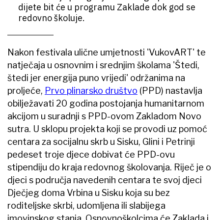
dijete bit će u programu Zaklade dok god se
redovno školuje.
Nakon festivala ulične umjetnosti 'VukovART' te
natječaja u osnovnim i srednjim školama 'Štedi,
štedi jer energija puno vrijedi' održanima na
proljeće,
Prvo plinarsko društvo
(PPD) nastavlja
obilježavati 20 godina postojanja humanitarnom
akcijom u suradnji s PPD-ovom Zakladom Novo
sutra. U sklopu projekta koji se provodi uz pomoć
centara za socijalnu skrb u Sisku, Glini i Petrinji
pedeset troje djece dobivat će PPD-ovu
stipendiju do kraja redovnog školovanja. Riječ je o
djeci s područja navedenih centara te svoj djeci
Dječjeg doma Vrbina u Sisku koja su bez
roditeljske skrbi, udomljena ili slabijega
imovinskog stanja. Osnovnoškolcima će Zaklada i