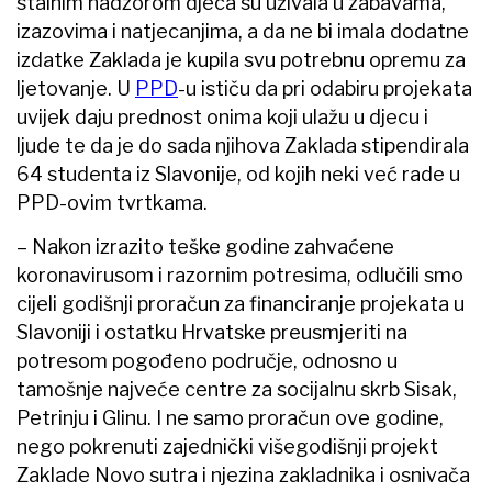
stalnim nadzorom djeca su uživala u zabavama,
izazovima i natjecanjima, a da ne bi imala dodatne
izdatke Zaklada je kupila svu potrebnu opremu za
ljetovanje. U
PPD
-u ističu da pri odabiru projekata
uvijek daju prednost onima koji ulažu u djecu i
ljude te da je do sada njihova Zaklada stipendirala
64 studenta iz Slavonije, od kojih neki već rade u
PPD-ovim tvrtkama.
– Nakon izrazito teške godine zahvaćene
koronavirusom i razornim potresima, odlučili smo
cijeli godišnji proračun za financiranje projekata u
Slavoniji i ostatku Hrvatske preusmjeriti na
potresom pogođeno područje, odnosno u
tamošnje najveće centre za socijalnu skrb Sisak,
Petrinju i Glinu. I ne samo proračun ove godine,
nego pokrenuti zajednički višegodišnji projekt
Zaklade Novo sutra i njezina zakladnika i osnivača