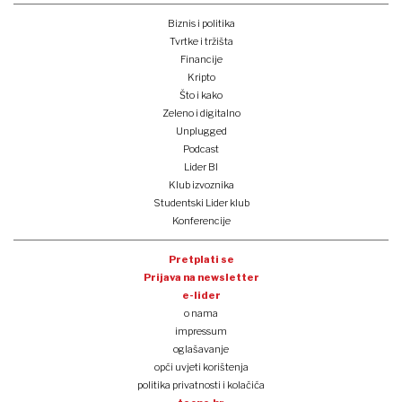
Biznis i politika
Tvrtke i tržišta
Financije
Kripto
Što i kako
Zeleno i digitalno
Unplugged
Podcast
Lider BI
Klub izvoznika
Studentski Lider klub
Konferencije
Pretplati se
Prijava na newsletter
e-lider
o nama
impressum
oglašavanje
opći uvjeti korištenja
politika privatnosti i kolačića