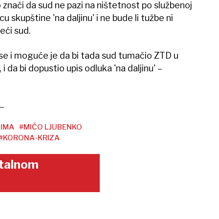
o znači da sud ne pazi na ništetnost po službenoj
cu skupštine 'na daljinu' i ne bude li tužbe ni
reći sud.
e i moguće je da bi tada sud tumačio ZTD u
i da bi dopustio upis odluka 'na daljinu' –
IMA
#MIĆO LJUBENKO
#KORONA-KRIZA
gitalnom