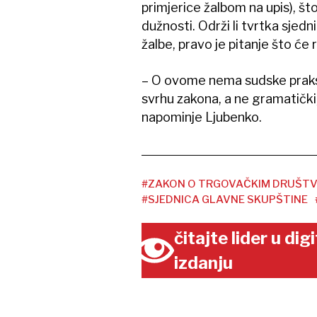
primjerice žalbom na upis), št
dužnosti. Održi li tvrtka sjedni
žalbe, pravo je pitanje što će 
– O ovome nema sudske praks
svrhu zakona, a ne gramatički, 
napominje Ljubenko.
#ZAKON O TRGOVAČKIM DRUŠTV
#SJEDNICA GLAVNE SKUPŠTINE
čitajte lider u di
izdanju