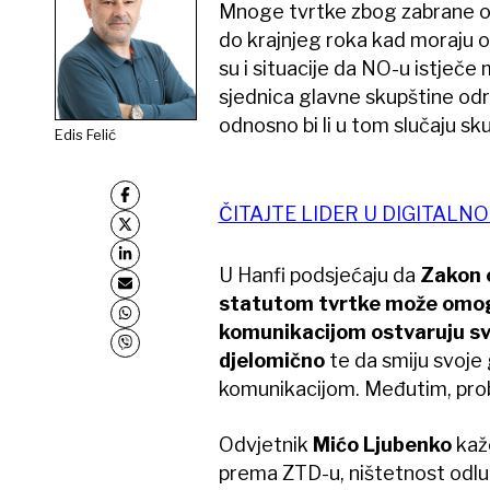
Mnoge tvrtke zbog zabrane ok
do krajnjeg roka kad moraju o
su i situacije da NO-u istje
sjednica glavne skupštine održi
odnosno bi li u tom slučaju sk
Edis Felić
ČITAJTE LIDER U DIGITALN
U Hanfi podsjećaju da
Zakon 
statutom tvrtke može omog
komunikacijom ostvaruju sva 
djelomično
te da smiju svoje
komunikacijom. Međutim, prob
Odvjetnik
Mićo Ljubenko
kaže
prema ZTD-u, ništetnost odluk