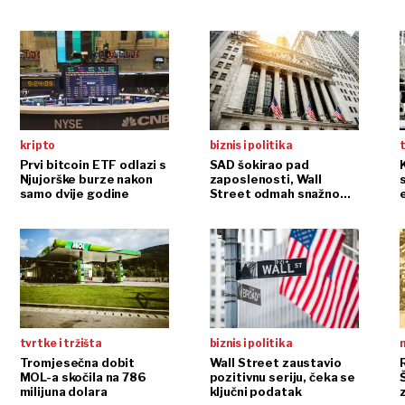
kripto
biznis i politika
t
Prvi bitcoin ETF odlazi s
SAD šokirao pad
Njujorške burze nakon
zaposlenosti, Wall
samo dvije godine
Street odmah snažno
reagirao
tvrtke i tržišta
biznis i politika
n
Tromjesečna dobit
Wall Street zaustavio
MOL-a skočila na 786
pozitivnu seriju, čeka se
milijuna dolara
ključni podatak