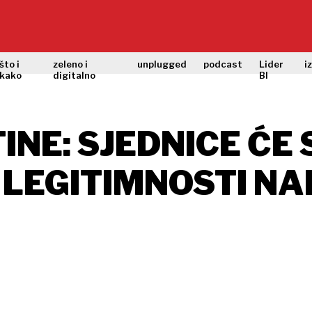
što i
zeleno i
unplugged
podcast
Lider
i
kako
digitalno
BI
NE: SJEDNICE ĆE 
O LEGITIMNOSTI 