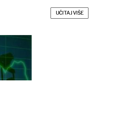
UČITAJ VIŠE
Investitori okreću leđa softveru: Kapital seli u HALO dionice