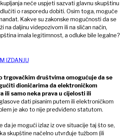
upljanja neće uspjeti sazvati glavnu skupštinu
dlučiti o rasporedu dobiti. Osim toga, moguće
če mandat. Kakve su zakonske mogućnosti da se
 na daljinu videpozivom ili na sličan način,
upština imala legitimnost, a odluke bile legalne?
OM IZDANJU
o trgovačkim društvima omogućuje da se
ućiti dioničarima da elektroničkom
ili samo neka prava u cijelosti ili
 glasove dati pisanim putem ili elektroničkom
lem je ako to nije predviđeno statutom.
 da je mogući izlaz iz ove situacije taj što se,
a skupštine načelno utvrđuje tužbom (ili