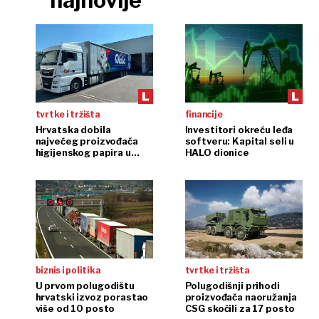
najnovije
tvrtke i tržišta
financije
Hrvatska dobila
Investitori okreću leđa
najvećeg proizvođača
softveru: Kapital seli u
higijenskog papira u
HALO dionice
regiji
biznis i politika
tvrtke i tržišta
U prvom polugodištu
Polugodišnji prihodi
hrvatski izvoz porastao
proizvođača naoružanja
više od 10 posto
CSG skočili za 17 posto