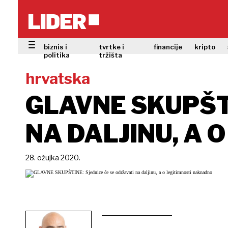
biznis i
tvrtke i
financije
kripto
politika
tržišta
hrvatska
GLAVNE SKUPŠTI
NA DALJINU, A 
28. ožujka 2020.