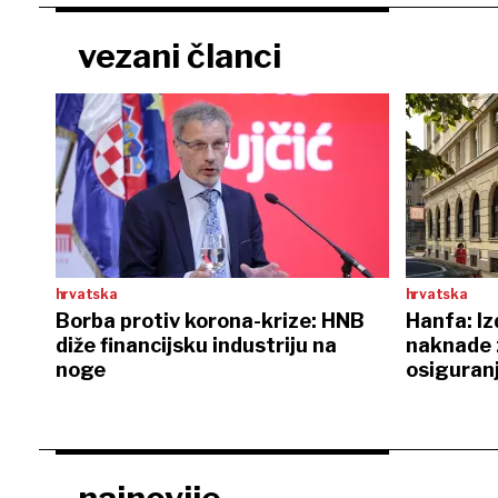
vezani članci
hrvatska
hrvatska
Borba protiv korona-krize: HNB
Hanfa: Iz
diže financijsku industriju na
naknade 
noge
osiguranj
dividendi