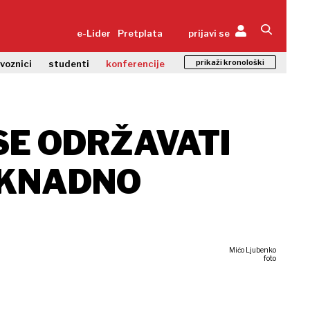
e-Lider
Pretplata
prijavi se
prikaži kronološki
zvoznici
studenti
konferencije
SE ODRŽAVATI
NAKNADNO
Mićo Ljubenko
foto