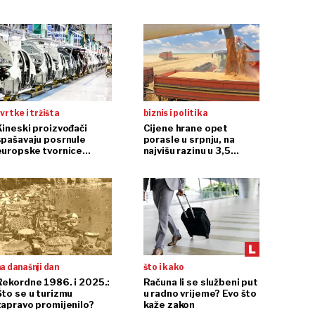
vrtke i tržišta
biznis i politika
Kineski proizvođači
Cijene hrane opet
spašavaju posrnule
porasle u srpnju, na
europske tvornice
najvišu razinu u 3,5
automobila
godine
a današnji dan
što i kako
Rekordne 1986. i 2025.:
Računa li se službeni put
Što se u turizmu
u radno vrijeme? Evo što
zapravo promijenilo?
kaže zakon