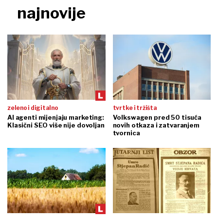
najnovije
zeleno i digitalno
tvrtke i tržišta
AI agenti mijenjaju marketing:
Volkswagen pred 50 tisuća
Klasični SEO više nije dovoljan
novih otkaza i zatvaranjem
tvornica