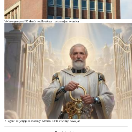
Volkswagen pred 50 tisuća novih otkaza i zatvaranjem tvornica
AI agenti mijenjaju marketing: Klasični SEO više nije dovoljan