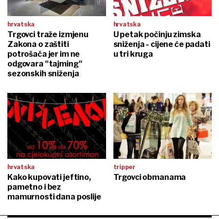
hrvatska
hrvatska
Trgovci traže izmjenu
U petak počinju zimska
Zakona o zaštiti
sniženja - cijene će padati
potrošača jer im ne
u tri kruga
odgovara "tajming"
sezonskih sniženja
hrvatska
tripper
Kako kupovati jeftino,
Trgovci obmanama
pametno i bez
mamurnosti dana poslije