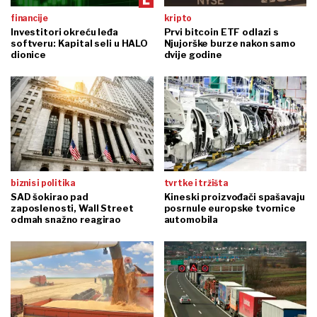
financije
kripto
Investitori okreću leđa
Prvi bitcoin ETF odlazi s
softveru: Kapital seli u HALO
Njujorške burze nakon samo
dionice
dvije godine
biznis i politika
tvrtke i tržišta
SAD šokirao pad
Kineski proizvođači spašavaju
zaposlenosti, Wall Street
posrnule europske tvornice
odmah snažno reagirao
automobila