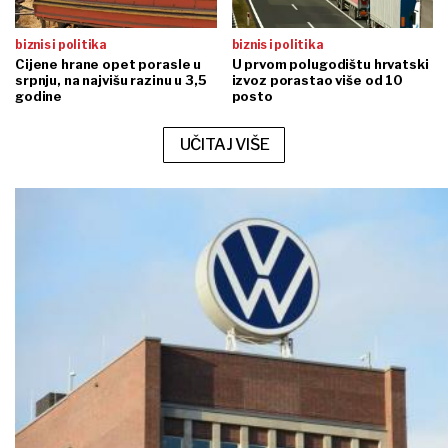
biznis i politika
biznis i politika
Cijene hrane opet porasle u
U prvom polugodištu hrvatski
srpnju, na najvišu razinu u 3,5
izvoz porastao više od 10
godine
posto
UČITAJ VIŠE