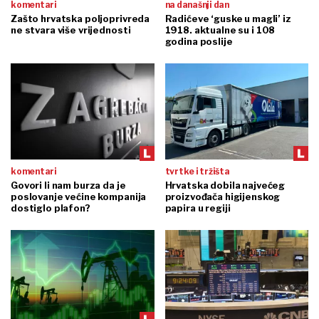
komentari
na današnji dan
Zašto hrvatska poljoprivreda
Radićeve ‘guske u magli’ iz
ne stvara više vrijednosti
1918. aktualne su i 108
godina poslije
komentari
tvrtke i tržišta
Govori li nam burza da je
Hrvatska dobila najvećeg
poslovanje većine kompanija
proizvođača higijenskog
dostiglo plafon?
papira u regiji