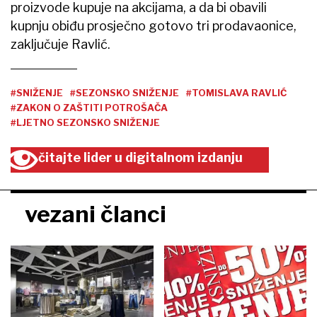
proizvode kupuje na akcijama, a da bi obavili
kupnju obiđu prosječno gotovo tri prodavaonice,
zaključuje Ravlić.
#SNIŽENJE
#SEZONSKO SNIŽENJE
#TOMISLAVA RAVLIĆ
#ZAKON O ZAŠTITI POTROŠAČA
#LJETNO SEZONSKO SNIŽENJE
čitajte lider u digitalnom izdanju
vezani članci