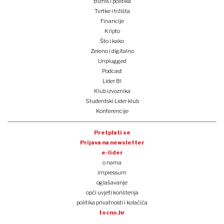
Biznis i politika
Tvrtke i tržišta
Financije
Kripto
Što i kako
Zeleno i digitalno
Unplugged
Podcast
Lider BI
Klub izvoznika
Studentski Lider klub
Konferencije
Pretplati se
Prijava na newsletter
e-lider
o nama
impressum
oglašavanje
opći uvjeti korištenja
politika privatnosti i kolačića
tocno.hr