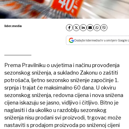
lider.media
Dodajte lidermedia.hr u omiljeni Google i
Prema Pravilniku o uvjetima i načinu provođenja
sezonskog sniženja, a sukladno Zakonu o zaštiti
potrošača, ljetno sezonsko sniženje započinje 1.
srpnja i trajat će maksimalno 60 dana. U okviru
sezonskog sniženja, redovna cijena i nova snižena
cijena iskazuju se jasno, vidljivo i čitljivo. Bitno je
naglasiti i da ukoliko u razdoblju sezonskog
sniženja nisu prodani svi proizvodi, trgovac može
nastaviti s prodajom proizvoda po sniženoj cijeni