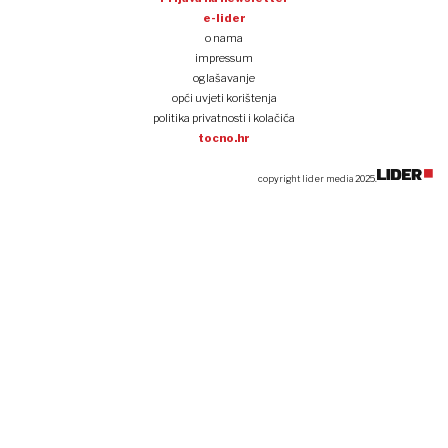
e-lider
o nama
impressum
oglašavanje
opći uvjeti korištenja
politika privatnosti i kolačića
tocno.hr
copyright lider media 2025.