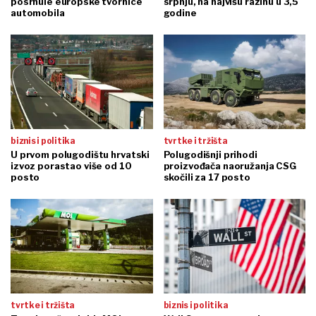
posrnule europske tvornice
srpnju, na najvišu razinu u 3,5
automobila
godine
biznis i politika
tvrtke i tržišta
U prvom polugodištu hrvatski
Polugodišnji prihodi
izvoz porastao više od 10
proizvođača naoružanja CSG
posto
skočili za 17 posto
tvrtke i tržišta
biznis i politika