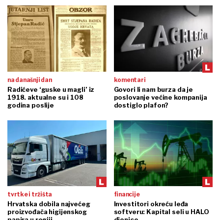
na današnji dan
komentari
Radićeve ‘guske u magli’ iz
Govori li nam burza da je
1918. aktualne su i 108
poslovanje većine kompanija
godina poslije
dostiglo plafon?
tvrtke i tržišta
financije
Hrvatska dobila najvećeg
Investitori okreću leđa
proizvođača higijenskog
softveru: Kapital seli u HALO
papira u regiji
dionice