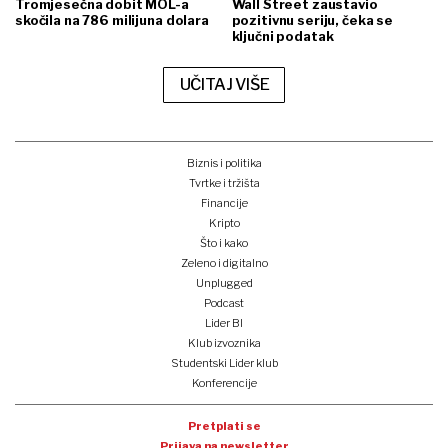
Tromjesečna dobit MOL-a
Wall Street zaustavio
skočila na 786 milijuna dolara
pozitivnu seriju, čeka se
ključni podatak
UČITAJ VIŠE
Biznis i politika
Tvrtke i tržišta
Financije
Kripto
Što i kako
Zeleno i digitalno
Unplugged
Podcast
Lider BI
Klub izvoznika
Studentski Lider klub
Konferencije
Pretplati se
Prijava na newsletter