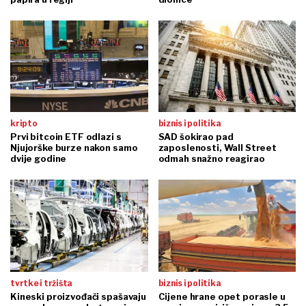
kripto
biznis i politika
Prvi bitcoin ETF odlazi s
SAD šokirao pad
Njujorške burze nakon samo
zaposlenosti, Wall Street
dvije godine
odmah snažno reagirao
tvrtke i tržišta
biznis i politika
Kineski proizvođači spašavaju
Cijene hrane opet porasle u