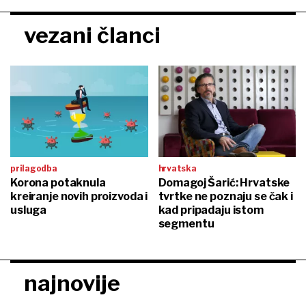
vezani članci
prilagodba
hrvatska
Korona potaknula
Domagoj Šarić: Hrvatske
kreiranje novih proizvoda i
tvrtke ne poznaju se čak i
usluga
kad pripadaju istom
segmentu
najnovije