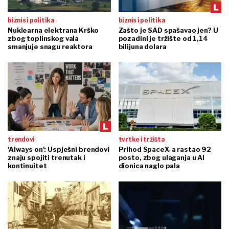
biznis i politika
biznis i politika
Nuklearna elektrana Krško
Zašto je SAD spašavao jen? U
zbog toplinskog vala
pozadini je tržište od 1,14
smanjuje snagu reaktora
bilijuna dolara
trendovi
tvrtke i tržišta
'Always on': Uspješni brendovi
Prihod SpaceX-a rastao 92
znaju spojiti trenutak i
posto, zbog ulaganja u AI
kontinuitet
dionica naglo pala