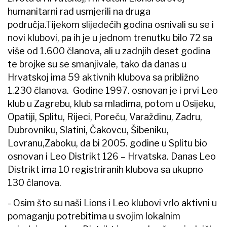
humanitarni rad usmjerili na druga
područja.Tijekom slijedećih godina osnivali su se i
novi klubovi, pa ih je u jednom trenutku bilo 72 sa
više od 1.600 članova, ali u zadnjih deset godina
te brojke su se smanjivale, tako da danas u
Hrvatskoj ima 59 aktivnih klubova sa približno
1.230 članova. Godine 1997. osnovan je i prvi Leo
klub u Zagrebu, klub sa mladima, potom u Osijeku,
Opatiji, Splitu, Rijeci, Poreču, Varaždinu, Zadru,
Dubrovniku, Slatini, Čakovcu, Šibeniku,
Lovranu,Zaboku, da bi 2005. godine u Splitu bio
osnovan i Leo Distrikt 126 – Hrvatska. Danas Leo
Distrikt ima 10 registriranih klubova sa ukupno
130 članova.
- Osim što su naši Lions i Leo klubovi vrlo aktivni u
pomaganju potrebitima u svojim lokalnim