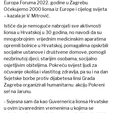
Europa Foruma 2022. godine u Zagrebu.
Očekujemo 2000 lionsa iz Europe i cijelog svijeta
– kazala je V. Mitrović.
Ističe da je nemoguće nabrojati sve aktivnosti
lionsa u Hrvatskoj u 30 godina, no navodi da su
mnogobrojnim vrijednim medicinskim aparatima
opremili bolnice u Hrvatskoj, pomagalima opskrbili
socijalne ustanove i društvene domove, pomogli
nezbrinutoj djeci, starijim osobama, socijalno
osjetljivim obiteljima. Pokreću svijest ljudi za
očuvanje okoliša i vlastitog zdravlja, pa su i na dan
Svjetske borbe protiv dijabetesa linsi Grada
Zagreba organizirali humanitarnu akciju Pokreni
se! na Jarunu.
- Svjesna sam da kao Guvernerica lionsa Hrvatske
u ovim izvanrednim vremenima u kojima se