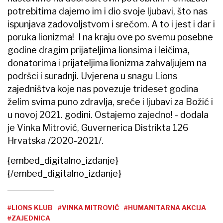
potrebitima dajemo im i dio svoje ljubavi, što nas
ispunjava zadovoljstvom i srećom. A to i jest i dar i
poruka lionizma! I na kraju ove po svemu posebne
godine dragim prijateljima lionsima i leićima,
donatorima i prijateljima lionizma zahvaljujem na
podršci i suradnji. Uvjerena u snagu Lions
zajedništva koje nas povezuje trideset godina
želim svima puno zdravlja, sreće i ljubavi za Božić i
u novoj 2021. godini. Ostajemo zajedno! - dodala
je Vinka Mitrović, Guvernerica Distrikta 126
Hrvatska /2020-2021/.
{embed_digitalno_izdanje}
{/embed_digitalno_izdanje}
#LIONS KLUB
#VINKA MITROVIĆ
#HUMANITARNA AKCIJA
#ZAJEDNICA