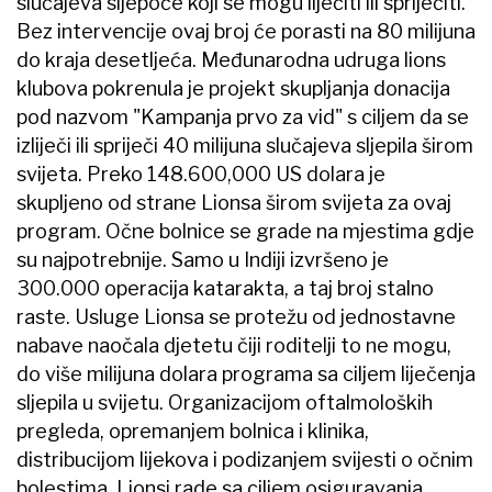
slučajeva sljepoće koji se mogu liječiti ili spriječiti.
Bez intervencije ovaj broj će porasti na 80 milijuna
do kraja desetljeća. Međunarodna udruga lions
klubova pokrenula je projekt skupljanja donacija
pod nazvom "Kampanja prvo za vid" s ciljem da se
izliječi ili spriječi 40 milijuna slučajeva sljepila širom
svijeta. Preko 148.600,000 US dolara je
skupljeno od strane Lionsa širom svijeta za ovaj
program. Očne bolnice se grade na mjestima gdje
su najpotrebnije. Samo u Indiji izvršeno je
300.000 operacija katarakta, a taj broj stalno
raste. Usluge Lionsa se protežu od jednostavne
nabave naočala djetetu čiji roditelji to ne mogu,
do više milijuna dolara programa sa ciljem liječenja
sljepila u svijetu. Organizacijom oftalmoloških
pregleda, opremanjem bolnica i klinika,
distribucijom lijekova i podizanjem svijesti o očnim
bolestima, Lionsi rade sa ciljem osiguravanja