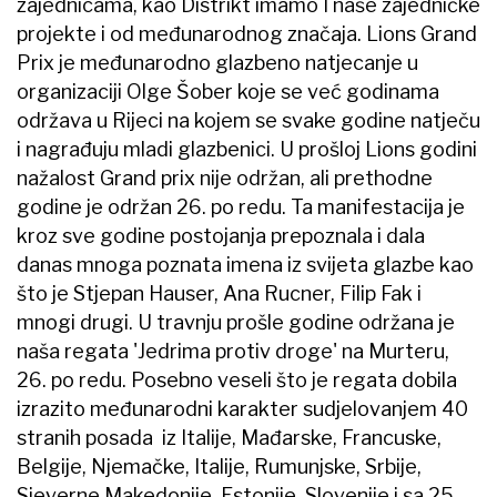
zajednicama, kao Distrikt imamo I naše zajedničke
projekte i od međunarodnog značaja. Lions Grand
Prix je međunarodno glazbeno natjecanje u
organizaciji Olge Šober koje se već godinama
održava u Rijeci na kojem se svake godine natječu
i nagrađuju mladi glazbenici. U prošloj Lions godini
nažalost Grand prix nije održan, ali prethodne
godine je održan 26. po redu. Ta manifestacija je
kroz sve godine postojanja prepoznala i dala
danas mnoga poznata imena iz svijeta glazbe kao
što je Stjepan Hauser, Ana Rucner, Filip Fak i
mnogi drugi. U travnju prošle godine održana je
naša regata 'Jedrima protiv droge' na Murteru,
26. po redu. Posebno veseli što je regata dobila
izrazito međunarodni karakter sudjelovanjem 40
stranih posada iz Italije, Mađarske, Francuske,
Belgije, Njemačke, Italije, Rumunjske, Srbije,
Sjeverne Makedonije, Estonije, Slovenije i sa 25