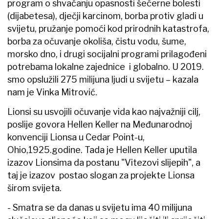
program o shvaćanju opasnosti šećerne bolesti
(dijabetesa), dječji karcinom, borba protiv gladi u
svijetu, pružanje pomoći kod prirodnih katastrofa,
borba za očuvanje okoliša, čistu vodu, šume,
morsko dno, i drugi socijalni programi prilagođeni
potrebama lokalne zajednice i globalno. U 2019.
smo opslužili 275 milijuna ljudi u svijetu – kazala
nam je Vinka Mitrović.
Lionsi su usvojili očuvanje vida kao najvažniji cilj,
poslije govora Hellen Keller na Međunarodnoj
konvenciji Lionsa u Cedar Point-u,
Ohio,1925.godine. Tada je Hellen Keller uputila
izazov Lionsima da postanu "Vitezovi slijepih", a
taj je izazov postao slogan za projekte Lionsa
širom svijeta.
- Smatra se da danas u svijetu ima 40 milijuna