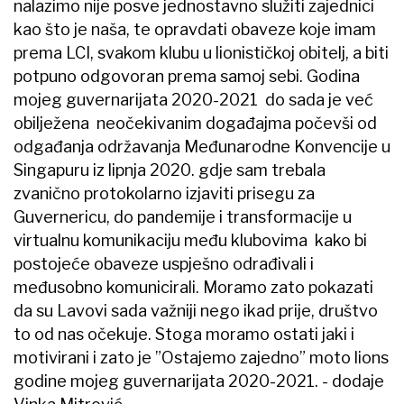
nalazimo nije posve jednostavno služiti zajednici
kao što je naša, te opravdati obaveze koje imam
prema LCI, svakom klubu u lionističkoj obitelj, a biti
potpuno odgovoran prema samoj sebi. Godina
mojeg guvernarijata 2020-2021 do sada je već
obilježena neočekivanim događajma počevši od
odgađanja održavanja Međunarodne Konvencije u
Singapuru iz lipnja 2020. gdje sam trebala
zvanično protokolarno izjaviti prisegu za
Guvernericu, do pandemije i transformacije u
virtualnu komunikaciju među klubovima kako bi
postojeće obaveze uspješno odrađivali i
međusobno komunicirali. Moramo zato pokazati
da su Lavovi sada važniji nego ikad prije, društvo
to od nas očekuje. Stoga moramo ostati jaki i
motivirani i zato je ”Ostajemo zajedno” moto lions
godine mojeg guvernarijata 2020-2021. - dodaje