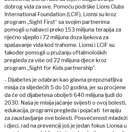
dobrog vida za sve. Pomoću podrške Lions Clubs
International Foundation (LCIF), Lionsi su kroz
program „Sight First“ sa svojim partnerima
pomogli u nabavci preko 153 milijuna terapija za
riječno sljepilo i 72 milijuna doza lijekova za
spašavanje vida kod trahome. Lionsi i LCIF su
također pomogli u pružanju oftalmoloških
pregleda za više od 22 milijuna djece kroz
program „Sight for Kids partnership“.
- Dijabetes je odabran kao glavna prepoznatljiva
misija za slijedećih 5 do 10 godina, jer su procjene
da će od dijabetesa oboljeti 640 milijuna ljudi do
2030. Naša je misija jačanje svijesti o ovoj bolesti,
edukacija, programi pregleda i pojačati terapiju
za zaustavljanje ove bolesti. Posvećenost mladeži
i djeci, rad na prevenciji još je jedan fokus Lionsa u