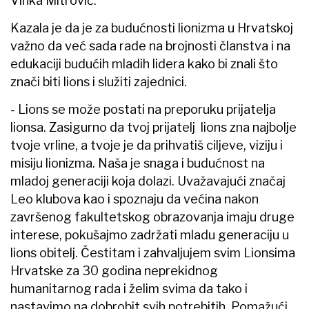
Vinka Mitrović.
Kazala je da je za budućnosti lionizma u Hrvatskoj
važno da već sada rade na brojnosti članstva i na
edukaciji budućih mladih lidera kako bi znali što
znači biti lions i služiti zajednici.
- Lions se može postati na preporuku prijatelja
lionsa. Zasigurno da tvoj prijatelj lions zna najbolje
tvoje vrline, a tvoje je da prihvatiš ciljeve, viziju i
misiju lionizma. Naša je snaga i budućnost na
mladoj generaciji koja dolazi. Uvažavajući značaj
Leo klubova kao i spoznaju da većina nakon
završenog fakultetskog obrazovanja imaju druge
interese, pokušajmo zadržati mladu generaciju u
lions obitelj. Čestitam i zahvaljujem svim Lionsima
Hrvatske za 30 godina neprekidnog
humanitarnog rada i želim svima da tako i
nastavimo na dobrobit svih potrebitih. Pomažući