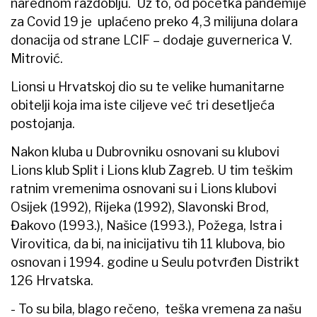
narednom razdoblju. Uz to, od početka pandemije
za Covid 19 je uplaćeno preko 4,3 milijuna dolara
donacija od strane LCIF – dodaje guvernerica V.
Mitrović.
Lionsi u Hrvatskoj dio su te velike humanitarne
obitelji koja ima iste ciljeve već tri desetljeća
postojanja.
Nakon kluba u Dubrovniku osnovani su klubovi
Lions klub Split i Lions klub Zagreb. U tim teškim
ratnim vremenima osnovani su i Lions klubovi
Osijek (1992), Rijeka (1992), Slavonski Brod,
Đakovo (1993.), Našice (1993.), Požega, Istra i
Virovitica, da bi, na inicijativu tih 11 klubova, bio
osnovan i 1994. godine u Seulu potvrđen Distrikt
126 Hrvatska.
- To su bila, blago rečeno, teška vremena za našu