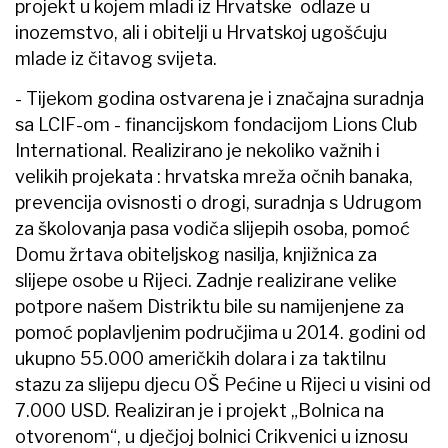
projekt u kojem mladi iz Hrvatske odlaze u
inozemstvo, ali i obitelji u Hrvatskoj ugošćuju
mlade iz čitavog svijeta.
- Tijekom godina ostvarena je i značajna suradnja
sa LCIF-om - financijskom fondacijom Lions Club
International. Realizirano je nekoliko važnih i
velikih projekata : hrvatska mreža očnih banaka,
prevencija ovisnosti o drogi, suradnja s Udrugom
za školovanja pasa vodiča slijepih osoba, pomoć
Domu žrtava obiteljskog nasilja, knjižnica za
slijepe osobe u Rijeci. Zadnje realizirane velike
potpore našem Distriktu bile su namijenjene za
pomoć poplavljenim područjima u 2014. godini od
ukupno 55.000 američkih dolara i za taktilnu
stazu za slijepu djecu OŠ Pećine u Rijeci u visini od
7.000 USD. Realiziran je i projekt „Bolnica na
otvorenom“, u dječjoj bolnici Crikvenici u iznosu