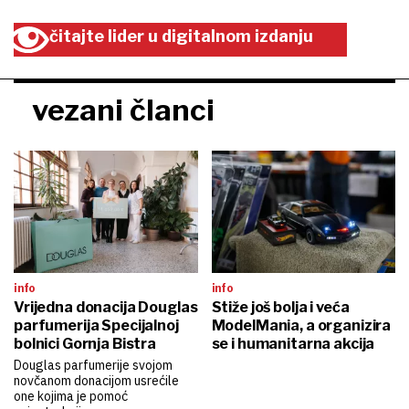
čitajte lider u digitalnom izdanju
vezani članci
info
info
Vrijedna donacija Douglas
Stiže još bolja i veća
parfumerija Specijalnoj
ModelMania, a organizira
bolnici Gornja Bistra
se i humanitarna akcija
Douglas parfumerije svojom
novčanom donacijom usrećile
one kojima je pomoć