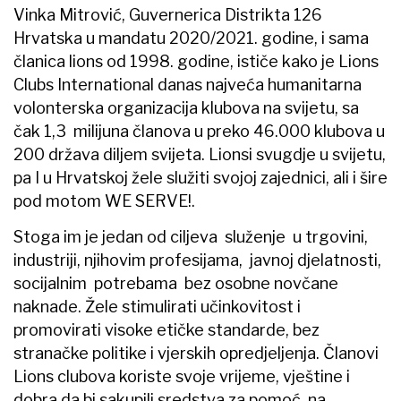
Vinka Mitrović, Guvernerica Distrikta 126
Hrvatska u mandatu 2020/2021. godine, i sama
članica lions od 1998. godine, ističe kako je Lions
Clubs International danas najveća humanitarna
volonterska organizacija klubova na svijetu, sa
čak 1,3 milijuna članova u preko 46.000 klubova u
200 država diljem svijeta. Lionsi svugdje u svijetu,
pa I u Hrvatskoj žele služiti svojoj zajednici, ali i šire
pod motom WE SERVE!.
Stoga im je jedan od ciljeva služenje u trgovini,
industriji, njihovim profesijama, javnoj djelatnosti,
socijalnim potrebama bez osobne novčane
naknade. Žele stimulirati učinkovitost i
promovirati visoke etičke standarde, bez
stranačke politike i vjerskih opredjeljenja. Članovi
Lions clubova koriste svoje vrijeme, vještine i
dobra da bi sakupili sredstva za pomoć na