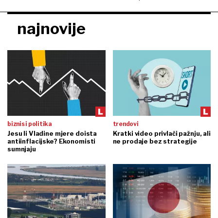
najnovije
biznis i politika
trendovi
Jesu li Vladine mjere doista
Kratki video privlači pažnju, ali
antiinflacijske? Ekonomisti
ne prodaje bez strategije
sumnjaju