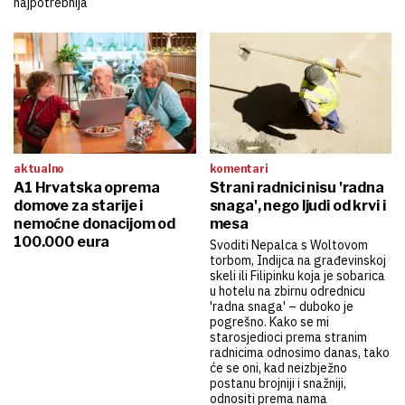
najpotrebnija
aktualno
komentari
A1 Hrvatska oprema
Strani radnici nisu 'radna
domove za starije i
snaga', nego ljudi od krvi i
nemoćne donacijom od
mesa
100.000 eura
Svoditi Nepalca s Woltovom
torbom, Indijca na građevinskoj
skeli ili Filipinku koja je sobarica
u hotelu na zbirnu odrednicu
'radna snaga' – duboko je
pogrešno. Kako se mi
starosjedioci prema stranim
radnicima odnosimo danas, tako
će se oni, kad neizbježno
postanu brojniji i snažniji,
odnositi prema nama