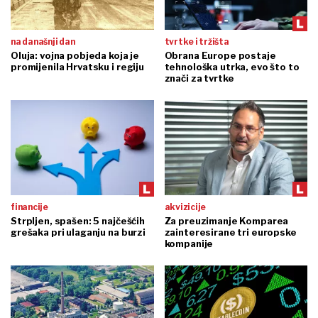
na današnji dan
tvrtke i tržišta
Oluja: vojna pobjeda koja je
Obrana Europe postaje
promijenila Hrvatsku i regiju
tehnološka utrka, evo što to
znači za tvrtke
financije
akvizicije
Strpljen, spašen: 5 najčešćih
Za preuzimanje Komparea
grešaka pri ulaganju na burzi
zainteresirane tri europske
kompanije