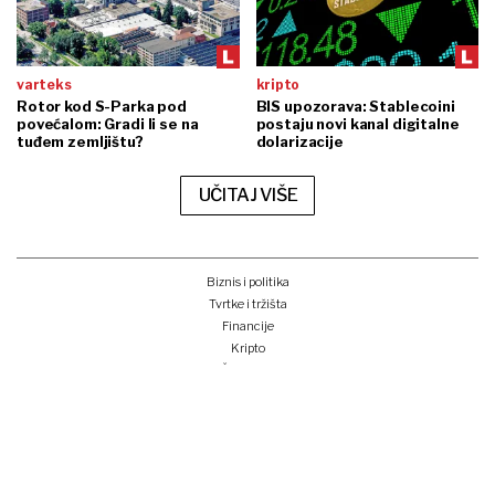
varteks
kripto
Rotor kod S-Parka pod
BIS upozorava: Stablecoini
povećalom: Gradi li se na
postaju novi kanal digitalne
tuđem zemljištu?
dolarizacije
UČITAJ VIŠE
Biznis i politika
Tvrtke i tržišta
Financije
Kripto
Što i kako
Zeleno i digitalno
Unplugged
Podcast
Lider BI
Klub izvoznika