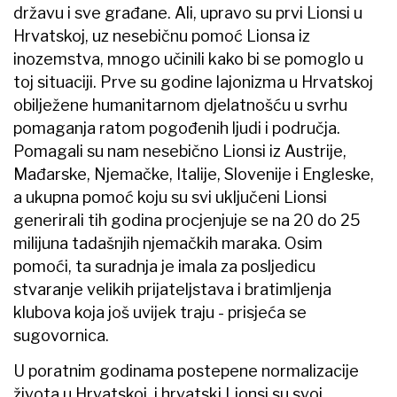
državu i sve građane. Ali, upravo su prvi Lionsi u
Hrvatskoj, uz nesebičnu pomoć Lionsa iz
inozemstva, mnogo učinili kako bi se pomoglo u
toj situaciji. Prve su godine lajonizma u Hrvatskoj
obilježene humanitarnom djelatnošću u svrhu
pomaganja ratom pogođenih ljudi i područja.
Pomagali su nam nesebično Lionsi iz Austrije,
Mađarske, Njemačke, Italije, Slovenije i Engleske,
a ukupna pomoć koju su svi uključeni Lionsi
generirali tih godina procjenjuje se na 20 do 25
milijuna tadašnjih njemačkih maraka. Osim
pomoći, ta suradnja je imala za posljedicu
stvaranje velikih prijateljstava i bratimljenja
klubova koja još uvijek traju - prisjeća se
sugovornica.
U poratnim godinama postepene normalizacije
života u Hrvatskoj, i hrvatski Lionsi su svoj