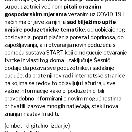
su poduzetnici većinom
pitali o raznim
gospodarskim mjerama
vezanim uz ​COVID-19 i
načinima prijeve za njih, a
sad bilježimo upite
najšire poduzetničke tematike
, od uobičajenog
poslovanja, poput plaćanja poreza i doprinosa, do
zapošljavanja, ali i otvaranja novih poduzeća s
pomoću sustava START koji omogućuje otvaranje
tvrtke iz vlastitog doma - zaključuje Šesnić i
dodaje da poziva sve poduzetnike, i sadašnje i
buduće, da prate njihov rad i internetske stranice
na kojima se redovito objavljuju i ažuriraju sve
važne informacije kako bi poduzetnici bili
pravodobno informirani o novim mogućnostima,
prihvatili izazove mnogih natječaja, stekli nova
znanja i nastavili raditi.
{embed_digitalno_izdanje}