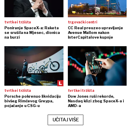
tvrtke i tržišta
trgovački centri
Poniranje SpaceX-a: Raketa
CC Real preuzeo upravljanje
se srušila na Mjesec, dionica
Avenue Mallom nakon
na burzi
InterCapitalove kupnje
tvrtke i tržišta
tvrtke i tržišta
Porsche pokrenuo likvidaciju
Dow Jones ruši rekorde,
bivšeg Rimčevog Greypa,
Nasdaq klizi zbog SpaceX-a i
pojačanje u CSG-u
AMD-a
UČITAJ VIŠE