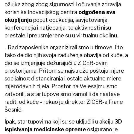
ožujka zbog zbog sigurnosti i očuvanja zdravlja
korisnika Inovacijskog centra
odgođena sva
okupljanja
poput edukacija, savjetovanja,
konferencija i natjecanja, te aktivnosti nisu
prestale i preusmjerene su u virtualnu okolinu.
- Rad zaposlenika organizirali smo u timove, i to
tako da dio njih svoja zaduženja obavlja od kuće, a
dio se izmjenjuje dežurajući u ZICER-ovim
prostorijama. Pritom se najstrože poštuju mjere
socijalnog distanciranja i ostale aktualne mjere
mjerodavnih tijela. Prostor na Velesajmu smo
zatvorili, a startupove smo zamolili da nastave
raditi od kuće - rekao je direktor ZICER-a Frane
Šesnić ​.
Ipak, startupovima koji su se uključili u akciju
3D
ispisivanja medicinske opreme
osigurano je