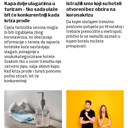
Kapa dolje ulagačima u
Istražili smo koji su hoteli
turizam - tko sada ulaže
otvoreni bez obzira na
bit će konkurentniji kada
koronakrizu
kriza prođe
Da kojim slučajem trenutno
poslovno putujete po Hrvatskoj i
Cijela turistička sezona mogla
trebate prenoćište u metropoli,
bi biti izgubljena zbog
prilično bi se namučili saznati u
koronavirusa, no obećavaju
kojem hotelu možete
informacije s terena da najveće
prespavati.
hotelske kuće nastavljaju
ulagati, ponajprije u
visokokategorizirane hotele.
Svakom tko u ovom trenutku nije
zatvorio pipu, valja skinuti kapu.
Kad kriza prođe i turisti ponovno
počnu stizati, bit će
konkurentniji