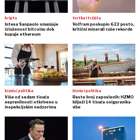
kripto
tvrtke i tržišta
Intesa Sanpaolo smanjuje
Volfram poskupio 622 posto,
izloženost bitcoinu dok
kritični minerali ruše rekorde
kupuje ethereum
biznis i politika
biznis i politika
Više od sedam tisuća
Raste broj zaposlenih: HZMO
nepravilnosti otkriveno u
bilježi 14 tisuća osiguranika
inspekcijskim nadzorima
više