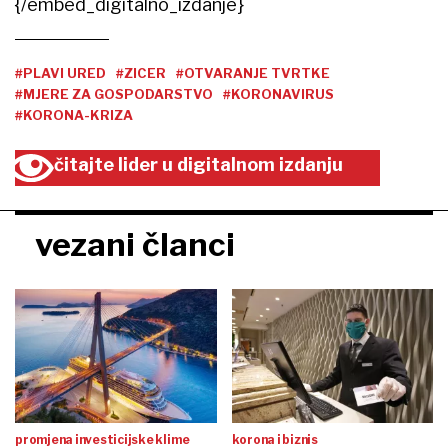
{/embed_digitalno_izdanje}
#PLAVI URED
#ZICER
#OTVARANJE TVRTKE
#MJERE ZA GOSPODARSTVO
#KORONAVIRUS
#KORONA-KRIZA
čitajte lider u digitalnom izdanju
vezani članci
promjena investicijske klime
korona i biznis