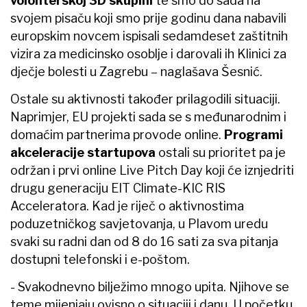
volonterskoj 3D skupini
te smo do sada na
svojem pisaču koji smo prije godinu dana nabavili
europskim novcem ispisali sedamdeset zaštitnih
vizira za medicinsko osoblje i darovali ih Klinici za
dječje bolesti u Zagrebu – naglašava Šesnić.
Ostale su aktivnosti također prilagodili situaciji.
Naprimjer, EU projekti sada se s međunarodnim i
domaćim partnerima provode online.
Programi
akceleracije startupova
ostali su prioritet pa je
održan i prvi online Live Pitch Day koji će iznjedriti
drugu generaciju EIT Climate-KIC RIS
Acceleratora. Kad je riječ o aktivnostima
poduzetničkog savjetovanja, u Plavom uredu
svaki su radni dan od 8 do 16 sati za sva pitanja
dostupni telefonski i e-poštom.
- Svakodnevno bilježimo mnogo upita. Njihove se
teme mijenjaju ovisno o situaciji i danu. U početku