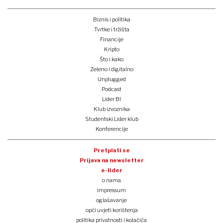
Biznis i politika
Tvrtke i tržišta
Financije
Kripto
Što i kako
Zeleno i digitalno
Unplugged
Podcast
Lider BI
Klub izvoznika
Studentski Lider klub
Konferencije
Pretplati se
Prijava na newsletter
e-lider
o nama
impressum
oglašavanje
opći uvjeti korištenja
politika privatnosti i kolačića