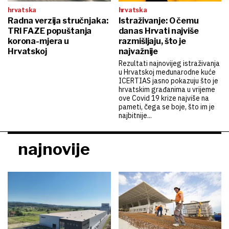
hrvatska
hrvatska
Radna verzija stručnjaka:
Istraživanje: O čemu
TRI FAZE popuštanja
danas Hrvati najviše
korona-mjera u
razmišljaju, što je
Hrvatskoj
najvažnije
Rezultati najnovijeg istraživanja
u Hrvatskoj međunarodne kuće
ICERTIAS jasno pokazuju što je
hrvatskim građanima u vrijeme
ove Covid 19 krize najviše na
pameti, čega se boje, što im je
najbitnije...
najnovije