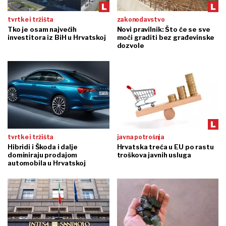
tvrtke i tržišta
zakonodavstvo
Tko je osam najvećih
Novi pravilnik: Što će se sve
investitora iz BiH u Hrvatskoj
moći graditi bez građevinske
dozvole
tvrtke i tržišta
javna potrošnja
Hibridi i Škoda i dalje
Hrvatska treća u EU po rastu
dominiraju prodajom
troškova javnih usluga
automobila u Hrvatskoj