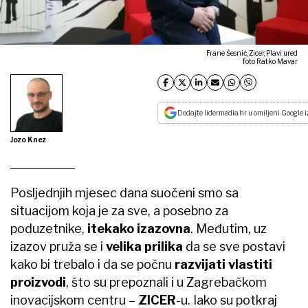
Frane Šesnić, Zicer, Plavi ured
foto Ratko Mavar
Dodajte lidermedia.hr u omiljeni Google i
Jozo Knez
Posljednjih mjesec dana suočeni smo sa
situacijom koja je za sve, a posebno za
poduzetnike,
itekako izazovna
. Međutim, uz
izazov pruža se i
velika prilika
da se sve postavi
kako bi trebalo i da se počnu
razvijati vlastiti
proizvodi
, što su prepoznali i u Zagrebačkom
inovacijskom centru –
ZICER
-u. Iako su potkraj