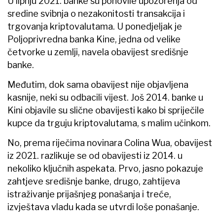
U lipnju 2021. banke su ponovile upozorenja od
sredine svibnja o nezakonitosti transakcija i
trgovanja kriptovalutama. U ponedjeljak je
Poljoprivredna banka Kine, jedna od velike
četvorke u zemlji, navela obavijest središnje
banke.
Međutim, dok sama obavijest nije objavljena
kasnije, neki su odbacili vijest. Još 2014. banke u
Kini objavile su slične obavijesti kako bi spriječile
kupce da trguju kriptovalutama, s malim učinkom.
No, prema riječima novinara Colina Wua, obavijest
iz 2021. razlikuje se od obavijesti iz 2014. u
nekoliko ključnih aspekata. Prvo, jasno pokazuje
zahtjeve središnje banke, drugo, zahtijeva
istraživanje prijašnjeg ponašanja i treće,
izvještava vladu kada se utvrdi loše ponašanje.