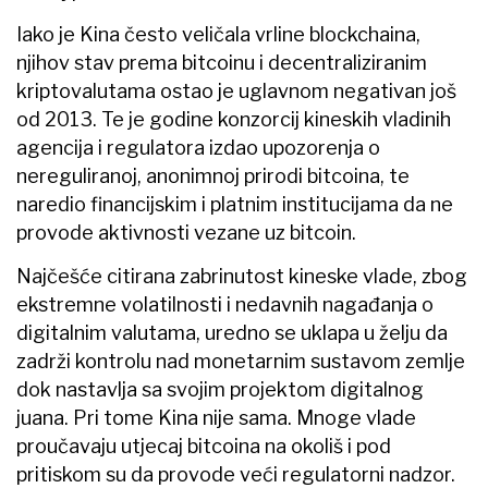
Iako je Kina često veličala vrline blockchaina,
njihov stav prema bitcoinu i decentraliziranim
kriptovalutama ostao je uglavnom negativan još
od 2013. Te je godine konzorcij kineskih vladinih
agencija i regulatora izdao upozorenja o
nereguliranoj, anonimnoj prirodi bitcoina, te
naredio financijskim i platnim institucijama da ne
provode aktivnosti vezane uz bitcoin.
Najčešće citirana zabrinutost kineske vlade, zbog
ekstremne volatilnosti i nedavnih nagađanja o
digitalnim valutama, uredno se uklapa u želju da
zadrži kontrolu nad monetarnim sustavom zemlje
dok nastavlja sa svojim projektom digitalnog
juana. Pri tome Kina nije sama. Mnoge vlade
proučavaju utjecaj bitcoina na okoliš i pod
pritiskom su da provode veći regulatorni nadzor.