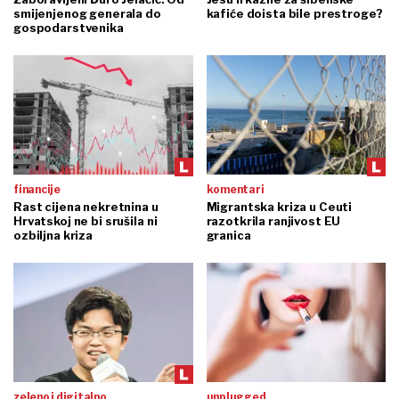
smijenjenog generala do
kafiće doista bile prestroge?
gospodarstvenika
financije
komentari
Rast cijena nekretnina u
Migrantska kriza u Ceuti
Hrvatskoj ne bi srušila ni
razotkrila ranjivost EU
ozbiljna kriza
granica
zeleno i digitalno
unplugged