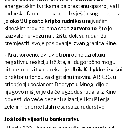
energetskim tvrtkama da prestanu opskrbljivati
rudarske farme u pokrajini. Izvješća sugeriraju da
je
oko 90 posto kripto rudnika
u najvećim
kineskim provincijama sada
zatvoreno
, što je
izazvalo nervozu na tržištu dok su rudari žurili
premjestiti svoje poslovanje izvan granica Kine.
- Kratkoročno, ovi uvjeti prirodno uzrokuju
negativnu reakciju tržišta, ali dugoročno mogu
biti neto pozitivni - rekao je
Ulrik K. Lykke
, izvršni
direktor u fondu za digitalnu imovinu ARK36, u
priopćenju poslanom Decryptu. Mnogi dijele
njegovo mišljenje da će egzodus rudara iz Kine
dovesti do veće decentralizacije i korištenja
zelenijih energetskih resursa za rudarstvo.
Još loših vijesti u bankarstvu