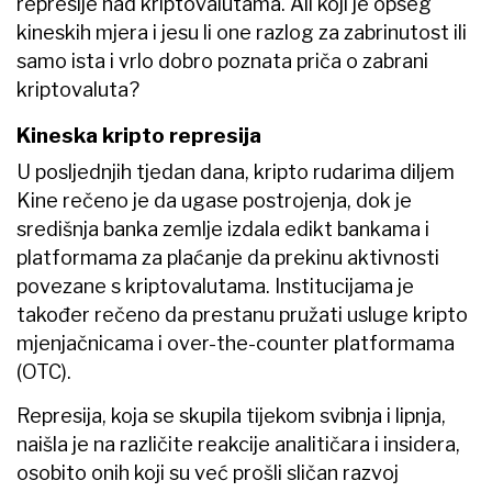
represije nad kriptovalutama. Ali koji je opseg
kineskih mjera i jesu li one razlog za zabrinutost ili
samo ista i vrlo dobro poznata priča o zabrani
kriptovaluta?
Kineska kripto represija
U posljednjih tjedan dana, kripto rudarima diljem
Kine rečeno je da ugase postrojenja, dok je
središnja banka zemlje izdala edikt bankama i
platformama za plaćanje da prekinu aktivnosti
povezane s kriptovalutama. Institucijama je
također rečeno da prestanu pružati usluge kripto
mjenjačnicama i over-the-counter platformama
(OTC).
Represija, koja se skupila tijekom svibnja i lipnja,
naišla je na različite reakcije analitičara i insidera,
osobito onih koji su već prošli sličan razvoj