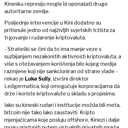
Kinesku represiju mogle bi oponašati druge
autoritarne zemlje.
Posljednje intervencije u Kini dodatno su
pritisnule jedno od najživljih svjetskih tržišta za
trgovanje i rudarenje kriptovaluta.
- Strateški se čini da to ima manje veze s
suzbijanjem nezakonitih aktivnosti kriptovaluta, a
više s otežavanjem korištenja bilo kojeg medija
razmjene koji nije sankcioniran od strane vlade -
rekao je
Luke Sully
, izvršni direktor
Ledgermatica, koji omogućuje korporacijama da
drže i koriste kriptovalute u skladu s propisima.
Iako su kineski rudari i institucije možda bili meta,
bitcoin nije tako lako zaustaviti. Kripto
mjenjačicama koje posluju offshore, Kinezi i dalje
mogu pristupiti putem virtualnih privatnih mreža