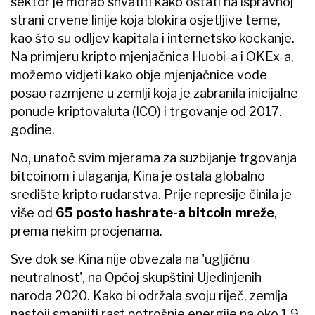
sektor je morao shvatiti kako ostati na ispravnoj
strani crvene linije koja blokira osjetljive teme,
kao što su odljev kapitala i internetsko kockanje.
Na primjeru kripto mjenjačnica Huobi-a i OKEx-a,
možemo vidjeti kako obje mjenjačnice vode
posao razmjene u zemlji koja je zabranila inicijalne
ponude kriptovaluta (ICO) i trgovanje od 2017.
godine.
No, unatoč svim mjerama za suzbijanje trgovanja
bitcoinom i ulaganja, Kina je ostala globalno
središte kripto rudarstva. Prije represije činila je
više od
65 posto hashrate-a bitcoin mreže
,
prema nekim procjenama.
Sve dok se Kina nije obvezala na 'ugljičnu
neutralnost', na Općoj skupštini Ujedinjenih
naroda 2020. Kako bi održala svoju riječ, zemlja
nastoji smanjiti rast potrošnje energije na oko 1,9