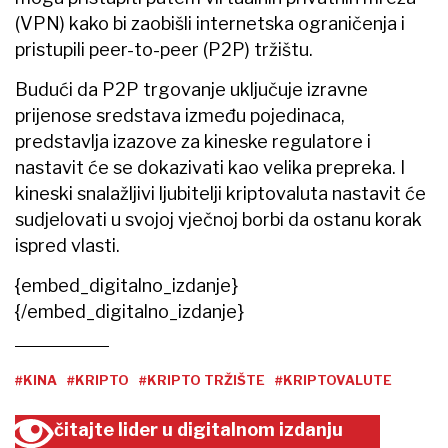
(VPN) kako bi zaobišli internetska ograničenja i
pristupili peer-to-peer (P2P) tržištu.
Budući da P2P trgovanje uključuje izravne
prijenose sredstava između pojedinaca,
predstavlja izazove za kineske regulatore i
nastavit će se dokazivati kao velika prepreka. I
kineski snalažljivi ljubitelji kriptovaluta nastavit će
sudjelovati u svojoj vječnoj borbi da ostanu korak
ispred vlasti.
{embed_digitalno_izdanje}
{/embed_digitalno_izdanje}
#KINA
#KRIPTO
#KRIPTO TRŽIŠTE
#KRIPTOVALUTE
čitajte lider u digitalnom izdanju