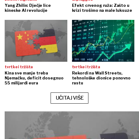
Yang Zhilin: Dječje lice
Efekt crvenog ruža: Zašto u
kineske AI revolucije
krizi trošimo na male luksuze
tvrtke i tržišta
tvrtke i tržišta
Kina sve manje treba
Rekordi na Wall Streetu,
Njemačku, deficit dosegnuo
tehnološke dionice ponovno
55 milijardi eura
rastu
UČITAJ VIŠE