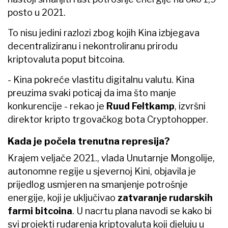
posto u 2021.
To nisu jedini razlozi zbog kojih Kina izbjegava
decentraliziranu i nekontroliranu prirodu
kriptovaluta poput bitcoina.
- Kina pokreće vlastitu digitalnu valutu. Kina
preuzima svaki poticaj da ima što manje
konkurencije - rekao je
Ruud Feltkamp
, izvršni
direktor kripto trgovačkog bota Cryptohopper.
Kada je počela trenutna represija?
Krajem veljače 2021., vlada Unutarnje Mongolije,
autonomne regije u sjevernoj Kini, objavila je
prijedlog usmjeren na smanjenje potrošnje
energije, koji je uključivao
zatvaranje rudarskih
farmi bitcoina
. U nacrtu plana navodi se kako bi
svi projekti rudarenja kriptovaluta koji djeluju u