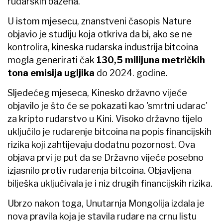
rudarskih bazena.
U istom mjesecu, znanstveni časopis Nature
objavio je studiju koja otkriva da bi, ako se ne
kontrolira, kineska rudarska industrija bitcoina
mogla generirati čak
130,5 milijuna metričkih
tona emisija ugljika
do 2024. godine.
Sljedećeg mjeseca, Kinesko državno vijeće
objavilo je što će se pokazati kao 'smrtni udarac'
za kripto rudarstvo u Kini. Visoko državno tijelo
uključilo je rudarenje bitcoina na popis financijskih
rizika koji zahtijevaju dodatnu pozornost. Ova
objava prvi je put da se Državno vijeće posebno
izjasnilo protiv rudarenja bitcoina. Objavljena
bilješka uključivala je i niz drugih financijskih rizika.
Ubrzo nakon toga, Unutarnja Mongolija izdala je
nova pravila koja je stavila rudare na crnu listu