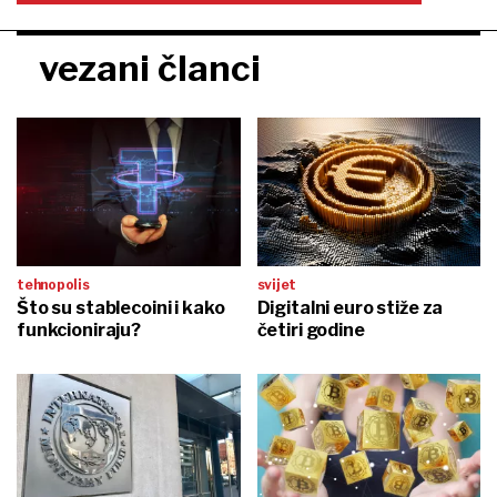
vezani članci
tehnopolis
svijet
Što su stablecoini i kako
Digitalni euro stiže za
funkcioniraju?
četiri godine