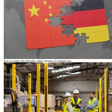
Kina sve manje treba Njemačku, deficit dosegnuo 55 milijardi eura