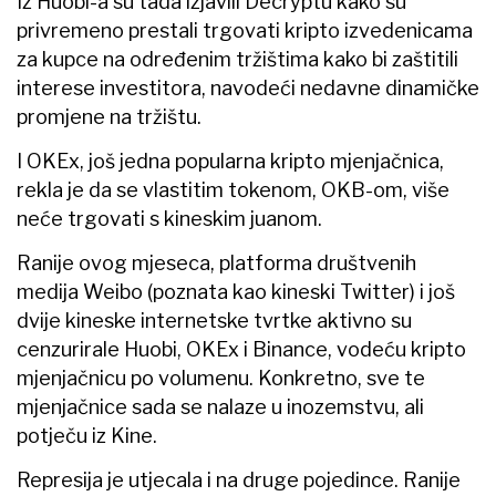
Iz Huobi-a su tada izjavili Decryptu kako su
privremeno prestali trgovati kripto izvedenicama
za kupce na određenim tržištima kako bi zaštitili
interese investitora, navodeći nedavne dinamičke
promjene na tržištu.
I OKEx, još jedna popularna kripto mjenjačnica,
rekla je da se vlastitim tokenom, OKB-om, više
neće trgovati s kineskim juanom.
Ranije ovog mjeseca, platforma društvenih
medija Weibo (poznata kao kineski Twitter) i još
dvije kineske internetske tvrtke aktivno su
cenzurirale Huobi, OKEx i Binance, vodeću kripto
mjenjačnicu po volumenu. Konkretno, sve te
mjenjačnice sada se nalaze u inozemstvu, ali
potječu iz Kine.
Represija je utjecala i na druge pojedince. Ranije