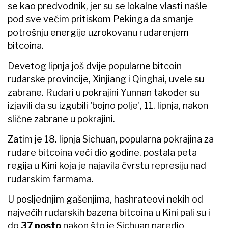
se kao predvodnik, jer su se lokalne vlasti našle
pod sve većim pritiskom Pekinga da smanje
potrošnju energije uzrokovanu rudarenjem
bitcoina.
Devetog lipnja još dvije popularne bitcoin
rudarske provincije, Xinjiang i Qinghai, uvele su
zabrane. Rudari u pokrajini Yunnan također su
izjavili da su izgubili 'bojno polje', 11. lipnja, nakon
slične zabrane u pokrajini.
Zatim je 18. lipnja Sichuan, popularna pokrajina za
rudare bitcoina veći dio godine, postala peta
regija u Kini koja je najavila čvrstu represiju nad
rudarskim farmama.
U posljednjim gašenjima, hashrateovi nekih od
najvećih rudarskih bazena bitcoina u Kini pali su i
do
37 posto
nakon što je Sichuan naredio