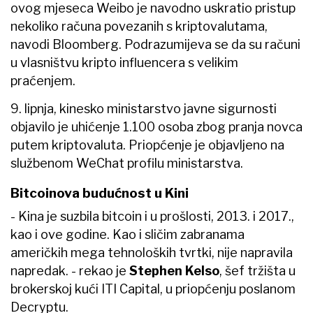
ovog mjeseca Weibo je navodno uskratio pristup
nekoliko računa povezanih s kriptovalutama,
navodi Bloomberg. Podrazumijeva se da su računi
u vlasništvu kripto influencera s velikim
praćenjem.
9. lipnja, kinesko ministarstvo javne sigurnosti
objavilo je uhićenje 1.100 osoba zbog pranja novca
putem kriptovaluta. Priopćenje je objavljeno na
službenom WeChat profilu ministarstva.
Bitcoinova budućnost u Kini
- Kina je suzbila bitcoin i u prošlosti, 2013. i 2017.,
kao i ove godine. Kao i sličim zabranama
američkih mega tehnoloških tvrtki, nije napravila
napredak. - rekao je
Stephen Kelso
, šef tržišta u
brokerskoj kući ITI Capital, u priopćenju poslanom
Decryptu.