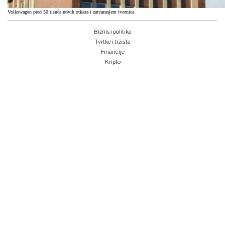
Volkswagen pred 50 tisuća novih otkaza i zatvaranjem tvornica
Biznis i politika
Tvrtke i tržišta
Financije
Kripto
Što i kako
Zeleno i digitalno
Unplugged
Podcast
Lider BI
Klub izvoznika
Studentski Lider klub
Konferencije
Pretplati se
Prijava na newsletter
e-lider
o nama
impressum
oglašavanje
opći uvjeti korištenja