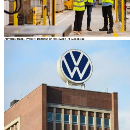
Provectus nakon Hrvatske i Bugarske širi poslovanje i u Rumunjsku