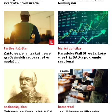
kvadrata novih ureda
Rumunjsku
tvrtke i tržišta
biznis i politika
Zašto se penali za kašnjenje
Paradoks Wall Streeta: Loše
građevinskih radova rijetko
vijesti iz SAD-a pokrenule
naplaćuju
rast burzi
na današnji dan
komentari
Zaboravljeni Đuro Jelačić: Od
Jesu li kazne za šibenske