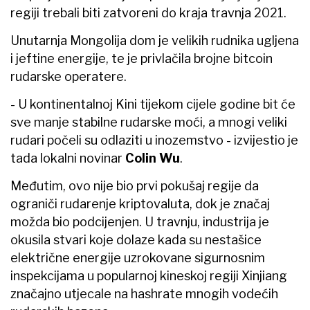
regiji trebali biti zatvoreni do kraja travnja 2021.
Unutarnja Mongolija dom je velikih rudnika ugljena
i jeftine energije, te je privlačila brojne bitcoin
rudarske operatere.
- U kontinentalnoj Kini tijekom cijele godine bit će
sve manje stabilne rudarske moći, a mnogi veliki
rudari počeli su odlaziti u inozemstvo - izvijestio je
tada lokalni novinar
Colin Wu
.
Međutim, ovo nije bio prvi pokušaj regije da
ograniči rudarenje kriptovaluta, dok je značaj
možda bio podcijenjen. U travnju, industrija je
okusila stvari koje dolaze kada su nestašice
električne energije uzrokovane sigurnosnim
inspekcijama u popularnoj kineskoj regiji Xinjiang
značajno utjecale na hashrate mnogih vodećih