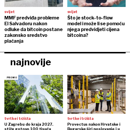
svijet
svijet
MMF predviđa probleme
Što je stock-to-flow
El Salvadoru nakon
model i može li se pomoću
odluke da bitcoin postane
njega predvidjeti cijena
zakonsko sredstvo
bitcoina?
plaćanja
najnovije
tvrtke i tržišta
tvrtke i tržišta
U Zagrebu do kraja 2027.
Provectus nakon Hrvatske i
stiže gotovo 100 tisuća
Bugarske širi poslovanje i u