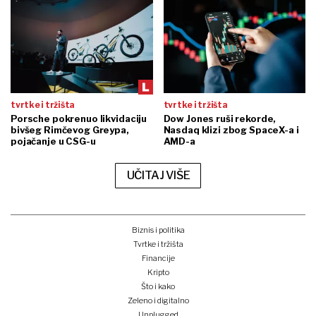
tvrtke i tržišta
tvrtke i tržišta
Porsche pokrenuo likvidaciju
Dow Jones ruši rekorde,
bivšeg Rimčevog Greypa,
Nasdaq klizi zbog SpaceX-a i
pojačanje u CSG-u
AMD-a
UČITAJ VIŠE
Biznis i politika
Tvrtke i tržišta
Financije
Kripto
Što i kako
Zeleno i digitalno
Unplugged