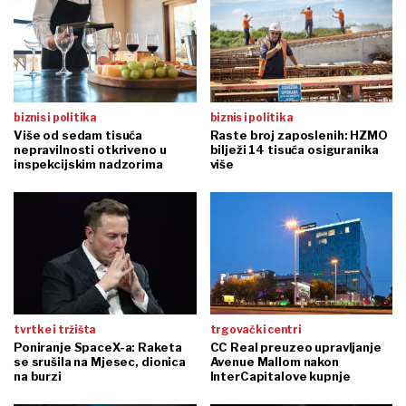
biznis i politika
biznis i politika
Više od sedam tisuća
Raste broj zaposlenih: HZMO
nepravilnosti otkriveno u
bilježi 14 tisuća osiguranika
inspekcijskim nadzorima
više
tvrtke i tržišta
trgovački centri
Poniranje SpaceX-a: Raketa
CC Real preuzeo upravljanje
se srušila na Mjesec, dionica
Avenue Mallom nakon
na burzi
InterCapitalove kupnje