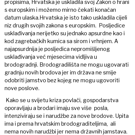
propisima, Hrvatska je uskladila svoj Zakon o hrani
s europskim i možemo mirno čekati konačan
datum ulaska.Hrvatska je isto tako uskladila cijeli
niz drugih svojih zakona s europskim. Posljedice
usklađivanja nerijetko su jednako apsurdne kao i
kod zagrebačkih kumica sa sirom i vrhnjem. A
najapsurdnija je posljedica nepromišljenog
usklađivanja već mjesecima vidljiva u
brodogradnji. Brodogradilišta ne mogu ugovarati
gradnju novih brodova jer im država ne smije
odobriti jamstvo bez kojeg ne mogu ugovoriti
nove poslove.
Kako se u svijetu kriza povlači, gospodarstva
oporavljaju a brodari imaju sve više posla,
intenziviraju se i narudžbe za nove brodove. Upita
ima i prema hrvatskim brodograditeljima, ali
nema novih narudžbi jer nema državnih jamstava.