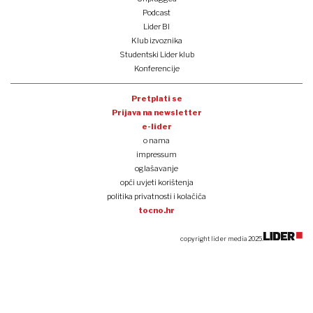
Podcast
Lider BI
Klub izvoznika
Studentski Lider klub
Konferencije
Pretplati se
Prijava na newsletter
e-lider
o nama
impressum
oglašavanje
opći uvjeti korištenja
politika privatnosti i kolačića
tocno.hr
copyright lider media 2025.