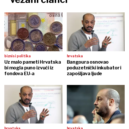
biznis i politika
hrvatska
Uz malo pameti Hrvatska
Bangoura osnovao
bi mogla puno izvući iz
poduzetnički inkubator i
fondova EU-a
zapošljava ljude
hrvatska
hrvatska