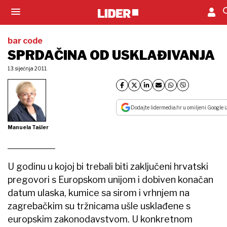
bar code
SPRDAČINA OD USKLAĐIVANJA
13. siječnja 2011.
Dodajte lidermedia.hr u omiljeni Google i
Manuela Tašler
U godinu u kojoj bi trebali biti zaključeni hrvatski
pregovori s Europskom unijom i dobiven konačan
datum ulaska, kumice sa sirom i vrhnjem na
zagrebačkim su tržnicama ušle usklađene s
europskim zakonodavstvom. U konkretnom