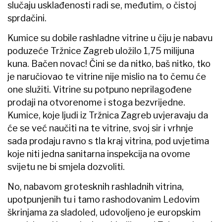
slučaju usklađenosti radi se, međutim, o čistoj
sprdačini.
Kumice su dobile rashladne vitrine u čiju je nabavu
poduzeće Tržnice Zagreb uložilo 1,75 milijuna
kuna. Bačen novac! Čini se da nitko, baš nitko, tko
je naručiovao te vitrine nije mislio na to čemu će
one služiti. Vitrine su potpuno neprilagođene
prodaji na otvorenome i stoga bezvrijedne.
Kumice, koje ljudi iz Tržnica Zagreb uvjeravaju da
će se već naučiti na te vitrine, svoj sir i vrhnje
sada prodaju ravno s tla kraj vitrina, pod uvjetima
koje niti jedna sanitarna inspekcija na ovome
svijetu ne bi smjela dozvoliti.
No, nabavom grotesknih rashladnih vitrina,
upotpunjenih tu i tamo rashodovanim Ledovim
škrinjama za sladoled, udovoljeno je europskim