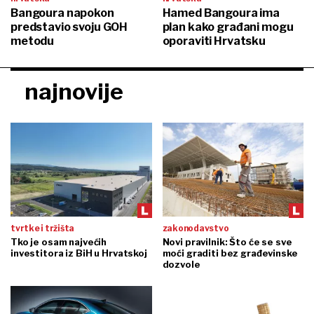
Bangoura napokon
Hamed Bangoura ima
predstavio svoju GOH
plan kako građani mogu
metodu
oporaviti Hrvatsku
najnovije
tvrtke i tržišta
zakonodavstvo
Tko je osam najvećih
Novi pravilnik: Što će se sve
investitora iz BiH u Hrvatskoj
moći graditi bez građevinske
dozvole