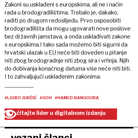
Zakoni su usklađeni s europskima, ali ne i način
rada u brodogradilištima. Trebalo je, dakako,
raditi po drugom redoslijedu. Prvo osposobiti
brodogradilišta da mogu ugovarati nove poslove
bez državnih jamstava, a onda usklađivati zakone
s europskima.I tako sada možemo biti sigurni da
hrvatski ulazak u EU neće biti doveden u pitanje
niti zbog brodogradnje niti zbog sira i vrhnja. Njih
do dobivanja konačnog datuma više neće niti biti.
I to zahvaljujući usklađenim zakonima.
#LJUBO JURČIĆ
#GOH
#HAMED BANGOURA
čitajte lider u digitalnom izdanju
vezani članci