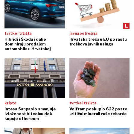
tvrtke i tržišta
javna potrošnja
Hibridi i Škoda i dalje
Hrvatska treća u EU po rastu
dominiraju prodajom
troškova javnih usluga
automobila u Hrvatskoj
kripto
tvrtke i tržišta
Intesa Sanpaolo smanjuje
Volfram poskupio 622 posto,
izloženost bitcoinu dok
kritični minerali ruše rekorde
kupuje ethereum