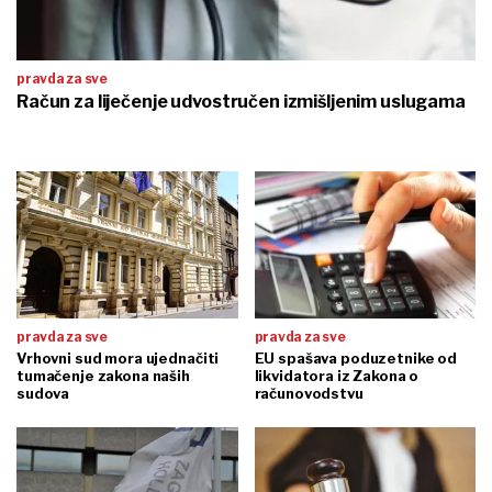
pravda za sve
Račun za liječenje udvostručen izmišljenim uslugama
pravda za sve
pravda za sve
Vrhovni sud mora ujednačiti
EU spašava poduzetnike od
tumačenje zakona naših
likvidatora iz Zakona o
sudova
računovodstvu