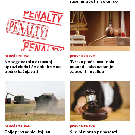
računima četiri sekunde
pravda za sve
pravda za sve
Neodgovorni u državnoj
Tvrtka plaća invalidsku
upravi vladat će dok ih se ne
naknadu iako ne smije
počne kažnjavati
zaposliti invalide
pravda za sve
pravda za sve
Poljoprivrednici koji su
Sud bi morao prihvaćati