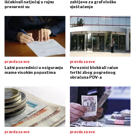
iščekivali natječaj u rujnu
zahtjeve za grafološko
prevareni su
vještačenje
pravda za sve
pravda za sve
Lažni posrednici u osiguranju
Poreznici blokirali račun
mame visokim popustima
tvrtki zbog pogrešnog
obračuna PDV-a
pravda za sve
pravda za sve