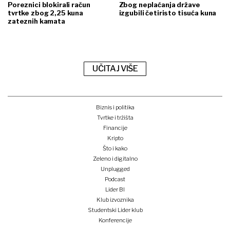
Poreznici blokirali račun
Zbog neplaćanja države
tvrtke zbog 2,25 kuna
izgubili četiristo tisuća kuna
zateznih kamata
UČITAJ VIŠE
Biznis i politika
Tvrtke i tržišta
Financije
Kripto
Što i kako
Zeleno i digitalno
Unplugged
Podcast
Lider BI
Klub izvoznika
Studentski Lider klub
Konferencije