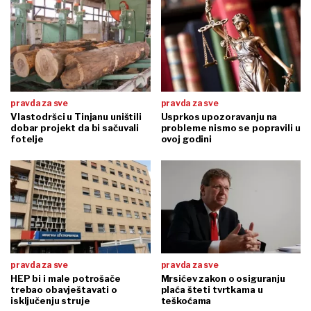
pravda za sve
pravda za sve
Vlastodršci u Tinjanu uništili
Usprkos upozoravanju na
dobar projekt da bi sačuvali
probleme nismo se popravili u
fotelje
ovoj godini
pravda za sve
pravda za sve
HEP bi i male potrošače
Mrsićev zakon o osiguranju
trebao obavještavati o
plaća šteti tvrtkama u
isključenju struje
teškoćama