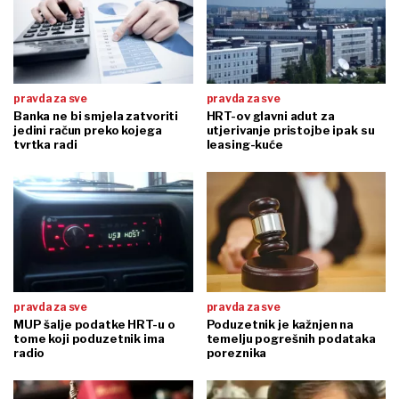
pravda za sve
pravda za sve
Banka ne bi smjela zatvoriti
HRT-ov glavni adut za
jedini račun preko kojega
utjerivanje pristojbe ipak su
tvrtka radi
leasing-kuće
pravda za sve
pravda za sve
MUP šalje podatke HRT-u o
Poduzetnik je kažnjen na
tome koji poduzetnik ima
temelju pogrešnih podataka
radio
poreznika