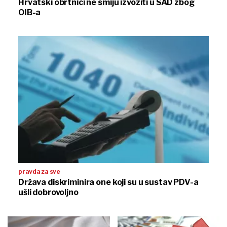
Hrvatski obrtnici ne smiju izvoziti u SAD zbog
OIB-a
pravda za sve
Država diskriminira one koji su u sustav PDV-a
ušli dobrovoljno