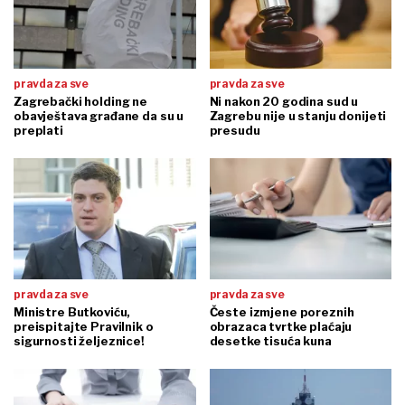
pravda za sve
pravda za sve
Zagrebački holding ne
Ni nakon 20 godina sud u
obavještava građane da su u
Zagrebu nije u stanju donijeti
preplati
presudu
pravda za sve
pravda za sve
Ministre Butkoviću,
Česte izmjene poreznih
preispitajte Pravilnik o
obrazaca tvrtke plaćaju
sigurnosti željeznice!
desetke tisuća kuna