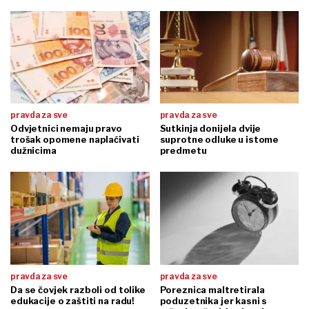
pravda za sve
pravda za sve
Odvjetnici nemaju pravo
Sutkinja donijela dvije
trošak opomene naplaćivati
suprotne odluke u istome
dužnicima
predmetu
pravda za sve
pravda za sve
Da se čovjek razboli od tolike
Poreznica maltretirala
edukacije o zaštiti na radu!
poduzetnika jer kasni s