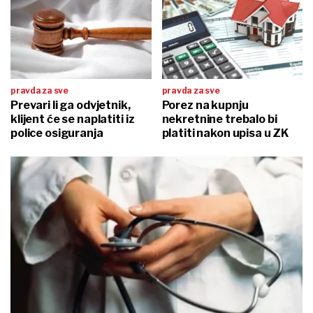
pravda za sve
pravda za sve
Prevari li ga odvjetnik,
Porez na kupnju
klijent će se naplatiti iz
nekretnine trebalo bi
police osiguranja
platiti nakon upisa u ZK