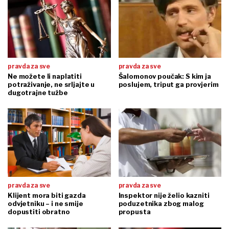
pravda za sve
pravda za sve
Ne možete li naplatiti
Šalomonov poučak: S kim ja
potraživanje, ne srljajte u
poslujem, triput ga provjerim
dugotrajne tužbe
pravda za sve
pravda za sve
Klijent mora biti gazda
Inspektor nije želio kazniti
odvjetniku – i ne smije
poduzetnika zbog malog
dopustiti obratno
propusta